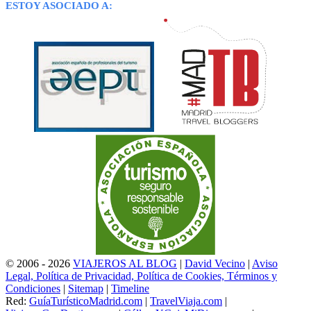
ESTOY ASOCIADO A:
© 2006 - 2026
VIAJEROS AL BLOG
|
David Vecino
|
Aviso
Legal, Política de Privacidad, Política de Cookies, Términos y
Condiciones
|
Sitemap
|
Timeline
Red:
GuíaTurísticoMadrid.com
|
TravelViaja.com
|