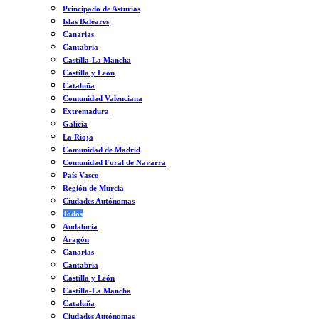
Principado de Asturias
Islas Baleares
Canarias
Cantabria
Castilla-La Mancha
Castilla y León
Cataluña
Comunidad Valenciana
Extremadura
Galicia
La Rioja
Comunidad de Madrid
Comunidad Foral de Navarra
País Vasco
Región de Murcia
Ciudades Autónomas
Todos
Andalucía
Aragón
Canarias
Cantabria
Castilla y León
Castilla-La Mancha
Cataluña
Ciudades Autónomas