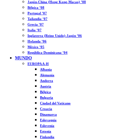
Japón-China (Hong Kong-Macao) ’08
Bélgica ’08
Portugal ’07
Tailandia ’07
Grecia ’07
Italia ’07
Inglaterra (Reino Unido)-Japón ’06
Holanda ’06
México ’05
República Dominicana ’04
MUNDO
EUROPA A-H
Albania
Alemania
Andorra
Austria
Bélgica
Bulgaria
Ciudad del Vaticano
Croacia
Dinamarca
Eslovaquia
Eslovenia
Estonia
Finlandia