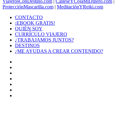
ViajerosConDestino.com
|
CálleseYCojaMiDinero.com
|
ProtecciónMascarilla.com
|
MeditaciónYReiki.com
CONTACTO
¡EBOOK GRATIS!
QUIÉN SOY
CURRÍCULO VIAJERO
¿TRABAJAMOS JUNTOS?
DESTINOS
¿ME AYUDAS A CREAR CONTENIDO?
Facebook
X
LinkedIn
YouTube
Instagram
TikTok
Buy
Me
Botón
a
volver
Coffee
arriba