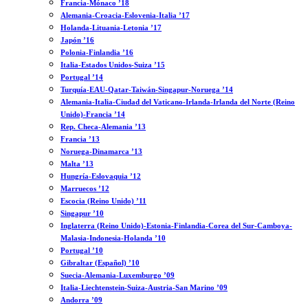
Francia-Mónaco ’18
Alemania-Croacia-Eslovenia-Italia ’17
Holanda-Lituania-Letonia ’17
Japón ’16
Polonia-Finlandia ’16
Italia-Estados Unidos-Suiza ’15
Portugal ’14
Turquía-EAU-Qatar-Taiwán-Singapur-Noruega ’14
Alemania-Italia-Ciudad del Vaticano-Irlanda-Irlanda del Norte (Reino
Unido)-Francia ’14
Rep. Checa-Alemania ’13
Francia ’13
Noruega-Dinamarca ’13
Malta ’13
Hungría-Eslovaquia ’12
Marruecos ’12
Escocia (Reino Unido) ’11
Singapur ’10
Inglaterra (Reino Unido)-Estonia-Finlandia-Corea del Sur-Camboya-
Malasia-Indonesia-Holanda ’10
Portugal ’10
Gibraltar (Español) ’10
Suecia-Alemania-Luxemburgo ’09
Italia-Liechtenstein-Suiza-Austria-San Marino ’09
Andorra ’09