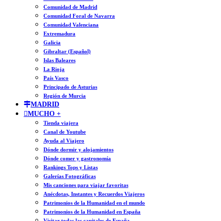
Comunidad de Madrid
Comunidad Foral de Navarra
Comunidad Valenciana
Extremadura
Galicia
Gibraltar (Español)
Islas Baleares
La Rioja
País Vasco
Principado de Asturias
Región de Murcia
MADRID
MUCHO +
Tienda viajera
Canal de Youtube
Ayuda al Viajero
Dónde dormir y alojamientos
Dónde comer y gastronomía
Rankings Tops y Listas
Galerías Fotográficas
Mis canciones para viajar favoritas
Anécdotas, Instantes y Recuerdos Viajeros
Patrimonios de la Humanidad en el mundo
Patrimonios de la Humanidad en España
Visitar todas las capitales de España