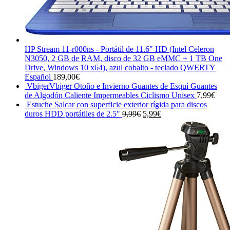
HP Stream 11-r000ns - Portátil de 11.6" HD (Intel Celeron
N3050, 2 GB de RAM, disco de 32 GB eMMC + 1 TB One
Drive, Windows 10 x64), azul cobalto - teclado QWERTY
Español
189,00
€
VbigerVbiger Otoño e Invierno Guantes de Esquí Guantes
de Algodón Caliente Impermeables Ciclismo Unisex
7,99
€
Estuche Salcar con superficie exterior rígida para discos
El
El
duros HDD portátiles de 2.5"
9,99
€
5,99
€
precio
precio
original
actual
era:
es:
9,99€.
5,99€.