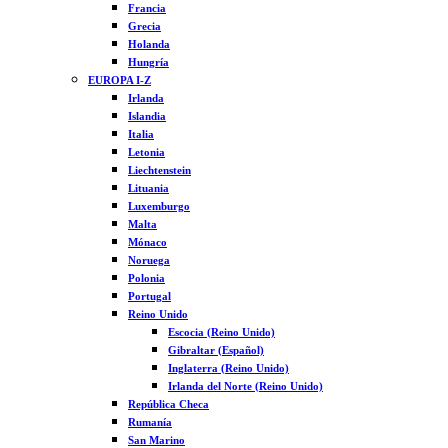
Francia
Grecia
Holanda
Hungría
EUROPA I-Z
Irlanda
Islandia
Italia
Letonia
Liechtenstein
Lituania
Luxemburgo
Malta
Mónaco
Noruega
Polonia
Portugal
Reino Unido
Escocia (Reino Unido)
Gibraltar (Español)
Inglaterra (Reino Unido)
Irlanda del Norte (Reino Unido)
República Checa
Rumanía
San Marino