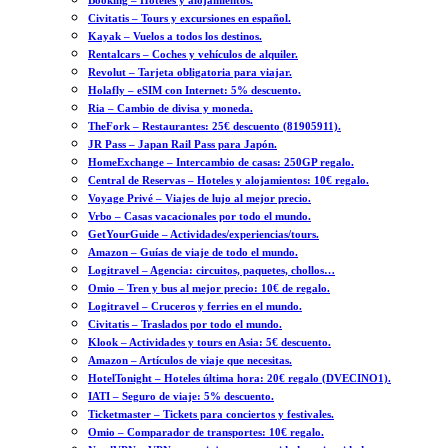
Booking – Hoteles y alojamientos.
Civitatis – Tours y excursiones en español.
Kayak – Vuelos a todos los destinos.
Rentalcars – Coches y vehículos de alquiler.
Revolut – Tarjeta obligatoria para viajar.
Holafly – eSIM con Internet: 5% descuento.
Ria – Cambio de divisa y moneda.
TheFork – Restaurantes: 25€ descuento (81905911).
JR Pass – Japan Rail Pass para Japón.
HomeExchange – Intercambio de casas: 250GP regalo.
Central de Reservas – Hoteles y alojamientos: 10€ regalo.
Voyage Privé – Viajes de lujo al mejor precio.
Vrbo – Casas vacacionales por todo el mundo.
GetYourGuide – Actividades/experiencias/tours.
Amazon – Guías de viaje de todo el mundo.
Logitravel – Agencia: circuitos, paquetes, chollos…
Omio – Tren y bus al mejor precio: 10€ de regalo.
Logitravel – Cruceros y ferries en el mundo.
Civitatis – Traslados por todo el mundo.
Klook – Actividades y tours en Asia: 5€ descuento.
Amazon – Artículos de viaje que necesitas.
HotelTonight – Hoteles última hora: 20€ regalo (DVECINO1).
IATI – Seguro de viaje: 5% descuento.
Ticketmaster – Tickets para conciertos y festivales.
Omio – Comparador de transportes: 10€ regalo.