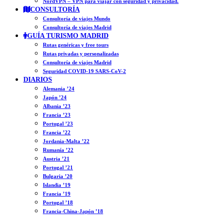
NordVPN – VPN para viajar con seguridad y privacidad.
CONSULTORÍA
Consultoría de viajes Mundo
Consultoría de viajes Madrid
GUÍA TURISMO MADRID
Rutas genéricas y free tours
Rutas privadas y personalizadas
Consultoría de viajes Madrid
Seguridad COVID-19 SARS-CoV-2
DIARIOS
Alemania ’24
Japón ’24
Albania ’23
Francia ’23
Portugal ’23
Francia ’22
Jordania-Malta ’22
Rumanía ’22
Austria ’21
Portugal ’21
Bulgaria ’20
Islandia ’19
Francia ’19
Portugal ’18
Francia-China-Japón ’18