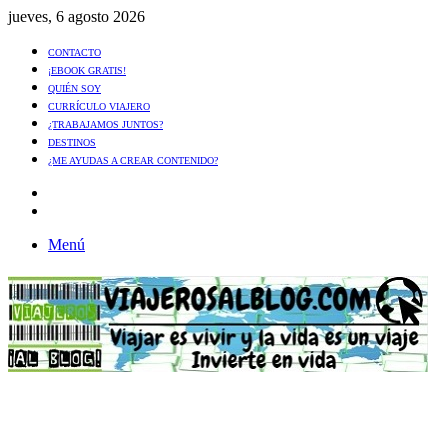
jueves, 6 agosto 2026
CONTACTO
¡EBOOK GRATIS!
QUIÉN SOY
CURRÍCULO VIAJERO
¿TRABAJAMOS JUNTOS?
DESTINOS
¿ME AYUDAS A CREAR CONTENIDO?
Artículo
al
Buscar
azar
Menú