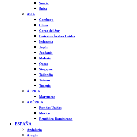
Suecia
Suiza
ASIA
Camboya
China
Corea del Sur
Emiratos Árabes Unidos
Indonesia
Japón
Jordania
Malasia
Qatar
Singapur
Tailandia
Taiwán
Turquía
ÁFRICA
Marruecos
AMÉRICA
Estados Unidos
México
República Dominicana
ESPAÑA
Andalucía
Aragón