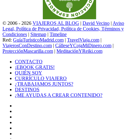
© 2006 - 2026
VIAJEROS AL BLOG
|
David Vecino
|
Aviso
Legal, Política de Privacidad, Política de Cookies, Términos y
Condiciones
|
Sitemap
|
Timeline
Red:
GuíaTurísticoMadrid.com
|
TravelViaja.com
|
ViajerosConDestino.com
|
CálleseYCojaMiDinero.com
|
ProtecciónMascarilla.com
|
MeditaciónYReiki.com
CONTACTO
¡EBOOK GRATIS!
QUIÉN SOY
CURRÍCULO VIAJERO
¿TRABAJAMOS JUNTOS?
DESTINOS
¿ME AYUDAS A CREAR CONTENIDO?
Facebook
X
LinkedIn
YouTube
Instagram
TikTok
Buy