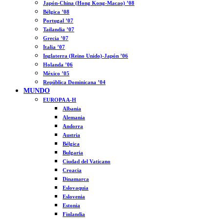
Japón-China (Hong Kong-Macao) ’08
Bélgica ’08
Portugal ’07
Tailandia ’07
Grecia ’07
Italia ’07
Inglaterra (Reino Unido)-Japón ’06
Holanda ’06
México ’05
República Dominicana ’04
MUNDO
EUROPA A-H
Albania
Alemania
Andorra
Austria
Bélgica
Bulgaria
Ciudad del Vaticano
Croacia
Dinamarca
Eslovaquia
Eslovenia
Estonia
Finlandia