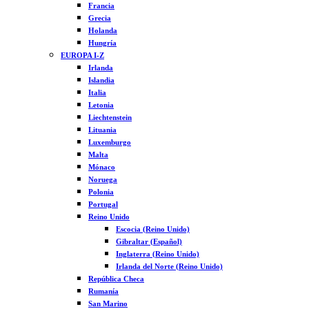
Francia
Grecia
Holanda
Hungría
EUROPA I-Z
Irlanda
Islandia
Italia
Letonia
Liechtenstein
Lituania
Luxemburgo
Malta
Mónaco
Noruega
Polonia
Portugal
Reino Unido
Escocia (Reino Unido)
Gibraltar (Español)
Inglaterra (Reino Unido)
Irlanda del Norte (Reino Unido)
República Checa
Rumanía
San Marino