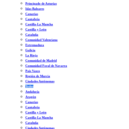
Principado de Asturias
Islas Baleares
Canarias
Cantabria
Castilla-La Mancha
Castilla y León
Cataluña
Comunidad Valenciana
Extremadura
Galicia
La Rioja
Comunidad de Madrid
Comunidad Foral de Navarra
País Vasco
Región de Murcia
Ciudades Autónomas
Todos
Andalucía
Aragón
Canarias
Cantabria
Castilla y León
Castilla-La Mancha
Cataluña
Ciudades Autónomas