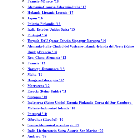
Francia-Mónaco ’18
Alemania-Croacia-Eslovenia-Italia ’17
Holanda-Lituania-Letonia ’17
Japón ’16
Polonia-Finlandia ’16
Italia-Estados Unidos-Suiza ’15
Portugal ’14
Turquía-EAU-Qatar-Taiwán-Singapur-Noruega ’14
Alemania-Italia-Ciudad del Vaticano-Irlanda-Irlanda del Norte (Reino
Unido)-Francia ’14
Rep. Checa-Alemania ’13
Francia ’13
Noruega-Dinamarca ’13
Malta ’13
Hungría-Eslovaquia ’12
Marruecos ’12
Escocia (Reino Unido) ’11
Singapur ’10
Inglaterra (Reino Unido)-Estonia-Finlandia-Corea del Sur-Camboya-
Malasia-Indonesia-Holanda ’10
Portugal ’10
Gibraltar (Español) ’10
Suecia-Alemania-Luxemburgo ’09
Italia-Liechtenstein-Suiza-Austria-San Marino ’09
Andorra ’09