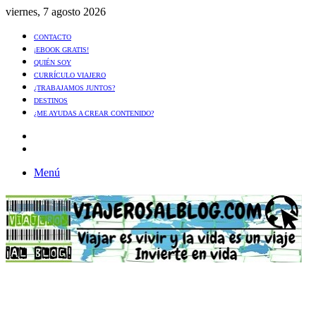
viernes, 7 agosto 2026
CONTACTO
¡EBOOK GRATIS!
QUIÉN SOY
CURRÍCULO VIAJERO
¿TRABAJAMOS JUNTOS?
DESTINOS
¿ME AYUDAS A CREAR CONTENIDO?
Artículo
al
Buscar
azar
Menú