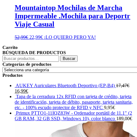
Mountaintop Mochilas de Marcha
Impermeable .Mochila para Deportr
Viaje Casual
El
El
52,99
€
22,99
€
¡LO QUIERO PERO YA!
precio
precio
Carrito
original
actual
BÚSQUEDA DE PRODUCTOS
era:
es:
Buscar
52,99€.
22,99€.
Buscar
por:
Categorías de productos
Productos
AUKEY Auriculares Bluetooth Deportivo (EP-B4)
17,47
€
El
El
16,99
€
precio
precio
Tapa de la cerradura 12x RFID con tarjeta de crédito, tarjeta
original
actual
de identificación, tarjeta de débito, pasaporte, tarjeta sanitaria,
era:
es:
etc. - 100% escudo protector de RFID y NFC
9,95
€
17,47€.
16,99€.
Primux PTTO1-11IQZ83W - Ordenador portátil de 11.1" (2
GB RAM, 32 GB SSD, Windows 10), color blanco
189,00
€