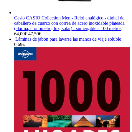
Casio CASIO Collection Men - Reloj analógico - digital de
caballero de cuarzo con correa de acero inoxidable plateada
(alarma, cronómetro, luz, solar) - sumergible a 100 metros
El
El
64,00
€
47,50
€
precio
precio
Láminas de jabón para lavarse las manos de viaje soluble
original
actual
0,69
€
era:
es:
64,00€.
47,50€.