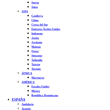
Suecia
Suiza
ASIA
Camboya
China
Corea del Sur
Emiratos Árabes Unidos
Indonesia
Japón
Jordania
Malasia
Qatar
Singapur
Tailandia
Taiwán
Turquía
ÁFRICA
Marruecos
AMÉRICA
Estados Unidos
México
República Dominicana
ESPAÑA
Andalucía
Aragón