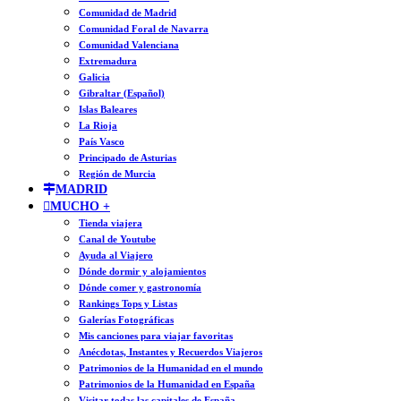
Comunidad de Madrid
Comunidad Foral de Navarra
Comunidad Valenciana
Extremadura
Galicia
Gibraltar (Español)
Islas Baleares
La Rioja
País Vasco
Principado de Asturias
Región de Murcia
MADRID
MUCHO +
Tienda viajera
Canal de Youtube
Ayuda al Viajero
Dónde dormir y alojamientos
Dónde comer y gastronomía
Rankings Tops y Listas
Galerías Fotográficas
Mis canciones para viajar favoritas
Anécdotas, Instantes y Recuerdos Viajeros
Patrimonios de la Humanidad en el mundo
Patrimonios de la Humanidad en España
Visitar todas las capitales de España