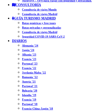
NordVPN – VPN para viajar con seguridad y privacidad.
CONSULTORÍA
Consultoría de viajes Mundo
Consultoría de viajes Madrid
GUÍA TURISMO MADRID
Rutas genéricas y free tours
Rutas privadas y personalizadas
Consultoría de viajes Madrid
Seguridad COVID-19 SARS-CoV-2
DIARIOS
Alemania ’24
Japón ’24
Albania ’23
Francia ’23
Portugal ’23
Francia ’22
Jordania-Malta ’22
Rumanía ’22
Austria ’21
Portugal ’21
Bulgaria ’20
Islandia ’19
Francia ’19
Portugal ’18
Francia-China-Japón ’18