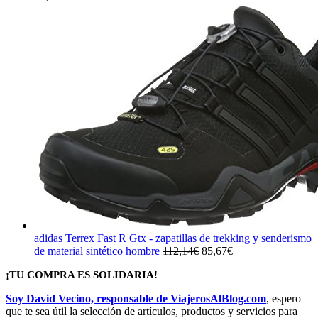
adidas Terrex Fast R Gtx - zapatillas de trekking y senderismo
El
El
de material sintético hombre
112,14
€
85,67
€
precio
precio
¡TU COMPRA ES SOLIDARIA!
original
actual
era:
es:
Soy David Vecino, responsable de ViajerosAlBlog.com
, espero
112,14€.
85,67€.
que te sea útil la selección de artículos, productos y servicios para