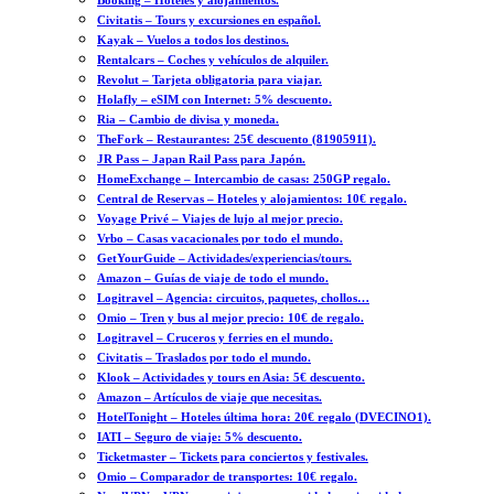
Booking – Hoteles y alojamientos.
Civitatis – Tours y excursiones en español.
Kayak – Vuelos a todos los destinos.
Rentalcars – Coches y vehículos de alquiler.
Revolut – Tarjeta obligatoria para viajar.
Holafly – eSIM con Internet: 5% descuento.
Ria – Cambio de divisa y moneda.
TheFork – Restaurantes: 25€ descuento (81905911).
JR Pass – Japan Rail Pass para Japón.
HomeExchange – Intercambio de casas: 250GP regalo.
Central de Reservas – Hoteles y alojamientos: 10€ regalo.
Voyage Privé – Viajes de lujo al mejor precio.
Vrbo – Casas vacacionales por todo el mundo.
GetYourGuide – Actividades/experiencias/tours.
Amazon – Guías de viaje de todo el mundo.
Logitravel – Agencia: circuitos, paquetes, chollos…
Omio – Tren y bus al mejor precio: 10€ de regalo.
Logitravel – Cruceros y ferries en el mundo.
Civitatis – Traslados por todo el mundo.
Klook – Actividades y tours en Asia: 5€ descuento.
Amazon – Artículos de viaje que necesitas.
HotelTonight – Hoteles última hora: 20€ regalo (DVECINO1).
IATI – Seguro de viaje: 5% descuento.
Ticketmaster – Tickets para conciertos y festivales.
Omio – Comparador de transportes: 10€ regalo.