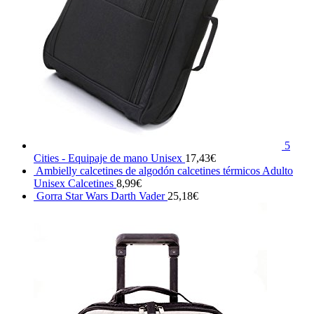
5
Cities - Equipaje de mano Unisex
17,43
€
Ambielly calcetines de algodón calcetines térmicos Adulto
Unisex Calcetines
8,99
€
Gorra Star Wars Darth Vader
25,18
€