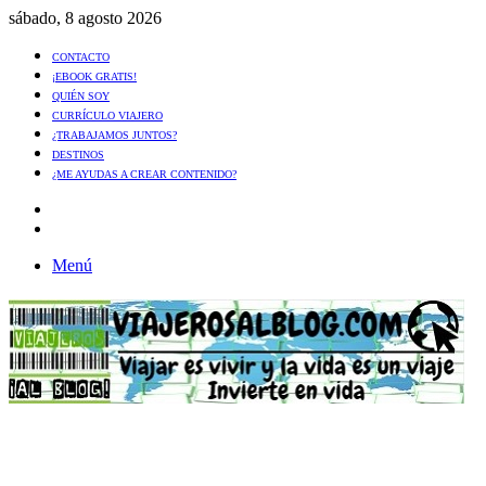
sábado, 8 agosto 2026
CONTACTO
¡EBOOK GRATIS!
QUIÉN SOY
CURRÍCULO VIAJERO
¿TRABAJAMOS JUNTOS?
DESTINOS
¿ME AYUDAS A CREAR CONTENIDO?
Artículo
al
Buscar
azar
Menú