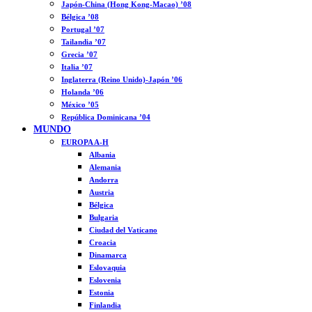
Japón-China (Hong Kong-Macao) ’08
Bélgica ’08
Portugal ’07
Tailandia ’07
Grecia ’07
Italia ’07
Inglaterra (Reino Unido)-Japón ’06
Holanda ’06
México ’05
República Dominicana ’04
MUNDO
EUROPA A-H
Albania
Alemania
Andorra
Austria
Bélgica
Bulgaria
Ciudad del Vaticano
Croacia
Dinamarca
Eslovaquia
Eslovenia
Estonia
Finlandia