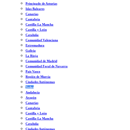
Principado de Asturias
Islas Baleares
Canarias
Cantabria
Castilla-La Mancha
Castilla y León
Cataluña
Comunidad Valenciana
Extremadura
Galicia
La Rioja
Comunidad de Madrid
Comunidad Foral de Navarra
País Vasco
Región de Murcia
Ciudades Autónomas
Todos
Andalucía
Aragón
Canarias
Cantabria
Castilla y León
Castilla-La Mancha
Cataluña
Ciudades Autónomas