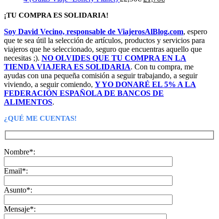
precio
precio
¡TU COMPRA ES SOLIDARIA!
original
actual
era:
es:
Soy David Vecino, responsable de ViajerosAlBlog.com
, espero
22,90€.
21,76€.
que te sea útil la selección de artículos, productos y servicios para
viajeros que he seleccionado, seguro que encuentras aquello que
necesitas ;).
NO OLVIDES QUE TU COMPRA EN LA
TIENDA VIAJERA ES SOLIDARIA
. Con tu compra, me
ayudas con una pequeña comisión a seguir trabajando, a seguir
viviendo, a seguir comiendo,
Y YO DONARÉ EL 5% A LA
FEDERACIÓN ESPAÑOLA DE BANCOS DE
ALIMENTOS
.
¿QUÉ ME CUENTAS!
Nombre*:
Email*:
Asunto*:
Mensaje*: