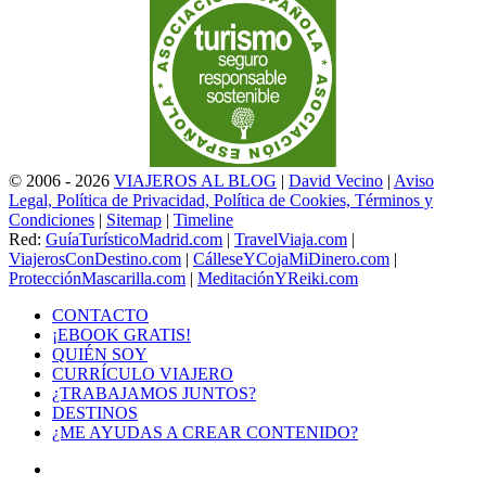
© 2006 - 2026
VIAJEROS AL BLOG
|
David Vecino
|
Aviso
Legal, Política de Privacidad, Política de Cookies, Términos y
Condiciones
|
Sitemap
|
Timeline
Red:
GuíaTurísticoMadrid.com
|
TravelViaja.com
|
ViajerosConDestino.com
|
CálleseYCojaMiDinero.com
|
ProtecciónMascarilla.com
|
MeditaciónYReiki.com
CONTACTO
¡EBOOK GRATIS!
QUIÉN SOY
CURRÍCULO VIAJERO
¿TRABAJAMOS JUNTOS?
DESTINOS
¿ME AYUDAS A CREAR CONTENIDO?
Facebook