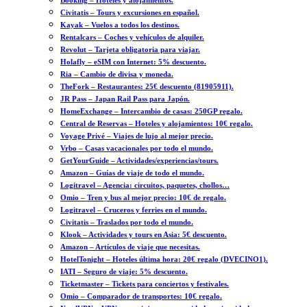
Booking – Hoteles y alojamientos.
Civitatis – Tours y excursiones en español.
Kayak – Vuelos a todos los destinos.
Rentalcars – Coches y vehículos de alquiler.
Revolut – Tarjeta obligatoria para viajar.
Holafly – eSIM con Internet: 5% descuento.
Ria – Cambio de divisa y moneda.
TheFork – Restaurantes: 25€ descuento (81905911).
JR Pass – Japan Rail Pass para Japón.
HomeExchange – Intercambio de casas: 250GP regalo.
Central de Reservas – Hoteles y alojamientos: 10€ regalo.
Voyage Privé – Viajes de lujo al mejor precio.
Vrbo – Casas vacacionales por todo el mundo.
GetYourGuide – Actividades/experiencias/tours.
Amazon – Guías de viaje de todo el mundo.
Logitravel – Agencia: circuitos, paquetes, chollos…
Omio – Tren y bus al mejor precio: 10€ de regalo.
Logitravel – Cruceros y ferries en el mundo.
Civitatis – Traslados por todo el mundo.
Klook – Actividades y tours en Asia: 5€ descuento.
Amazon – Artículos de viaje que necesitas.
HotelTonight – Hoteles última hora: 20€ regalo (DVECINO1).
IATI – Seguro de viaje: 5% descuento.
Ticketmaster – Tickets para conciertos y festivales.
Omio – Comparador de transportes: 10€ regalo.