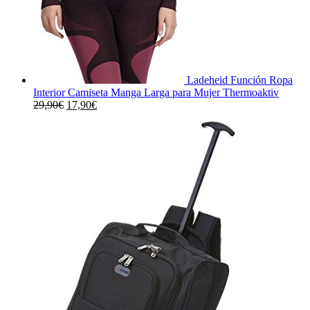
Ladeheid Función Ropa
Interior Camiseta Manga Larga para Mujer Thermoaktiv
El
El
29,90
€
17,90
€
precio
precio
original
actual
era:
es:
29,90€.
17,90€.