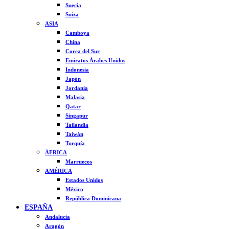
Suecia
Suiza
ASIA
Camboya
China
Corea del Sur
Emiratos Árabes Unidos
Indonesia
Japón
Jordania
Malasia
Qatar
Singapur
Tailandia
Taiwán
Turquía
ÁFRICA
Marruecos
AMÉRICA
Estados Unidos
México
República Dominicana
ESPAÑA
Andalucía
Aragón