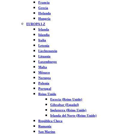
Francia
Grecia
Holanda
Hungría
EUROPA I-Z
Irlanda
Islandia
Italia
Letonia
Liechtenstein
Lituania
Luxemburgo
Malta
Mónaco
Noruega
Polonia
Portugal
Reino Unido
Escocia (Reino Unido)
Gibraltar (Español)
Inglaterra (Reino Unido)
Irlanda del Norte (Reino Unido)
República Checa
Rumanía
San Marino