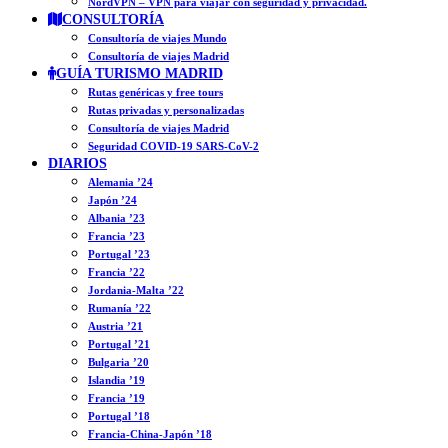
NordVPN – VPN para viajar con seguridad y privacidad.
CONSULTORÍA
Consultoría de viajes Mundo
Consultoría de viajes Madrid
GUÍA TURISMO MADRID
Rutas genéricas y free tours
Rutas privadas y personalizadas
Consultoría de viajes Madrid
Seguridad COVID-19 SARS-CoV-2
DIARIOS
Alemania ’24
Japón ’24
Albania ’23
Francia ’23
Portugal ’23
Francia ’22
Jordania-Malta ’22
Rumanía ’22
Austria ’21
Portugal ’21
Bulgaria ’20
Islandia ’19
Francia ’19
Portugal ’18
Francia-China-Japón ’18