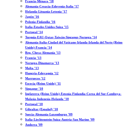
Francia-Mónaco ’18
Alemania-Croacia-Eslovenia-Italia ’17
Holanda-Lituania-Letonia ’17
Japón ’16
Polonia-Finlandia ’16
Italia-Estados Unidos-Suiza ’15
Portugal ’14
Turquía-EAU-Qatar-Taiwán-Singapur-Noruega ’14
Alemania-Italia-Ciudad del Vaticano-Irlanda-Irlanda del Norte (Reino
Unido)-Francia ’14
Rep. Checa-Alemania ’13
Francia ’13
Noruega-Dinamarca ’13
Malta ’13
Hungría-Eslovaquia ’12
Marruecos ’12
Escocia (Reino Unido) ’11
Singapur ’10
Inglaterra (Reino Unido)-Estonia-Finlandia-Corea del Sur-Camboya-
Malasia-Indonesia-Holanda ’10
Portugal ’10
Gibraltar (Español) ’10
Suecia-Alemania-Luxemburgo ’09
Italia-Liechtenstein-Suiza-Austria-San Marino ’09
Andorra ’09