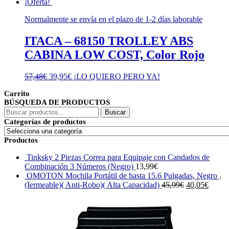
¡Oferta!
Normalmente se envía en el plazo de 1-2 días laborable
ITACA – 68150 TROLLEY ABS
CABINA LOW COST, Color Rojo
El
El
57,48
€
39,95
€
¡LO QUIERO PERO YA!
precio
precio
Carrito
original
actual
BÚSQUEDA DE PRODUCTOS
era:
es:
Buscar
57,48€.
39,95€.
Buscar
por:
Categorías de productos
Productos
Tinksky 2 Piezas Correa para Equipaje con Candados de
Combinación 3 Números (Negro)
13,99
€
OMOTON Mochila Portátil de hasta 15.6 Pulgadas, Negro ,
El
El
(Iermeable)( Anti-Robo)( Alta Capacidad)
45,99
€
40,05
€
precio
precio
original
actual
era:
es:
45,99€.
40,05