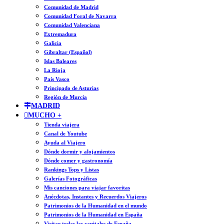
Comunidad de Madrid
Comunidad Foral de Navarra
Comunidad Valenciana
Extremadura
Galicia
Gibraltar (Español)
Islas Baleares
La Rioja
País Vasco
Principado de Asturias
Región de Murcia
MADRID
MUCHO +
Tienda viajera
Canal de Youtube
Ayuda al Viajero
Dónde dormir y alojamientos
Dónde comer y gastronomía
Rankings Tops y Listas
Galerías Fotográficas
Mis canciones para viajar favoritas
Anécdotas, Instantes y Recuerdos Viajeros
Patrimonios de la Humanidad en el mundo
Patrimonios de la Humanidad en España
Visitar todas las capitales de España