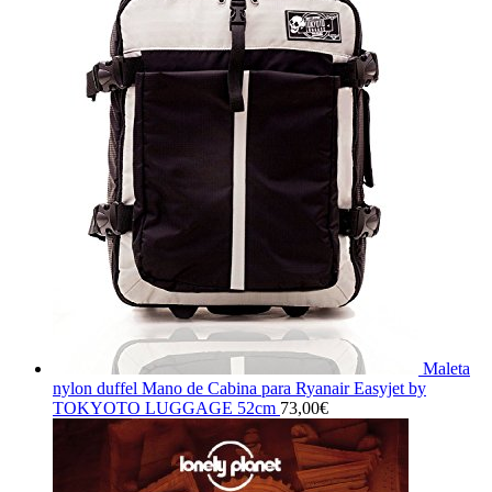
Maleta
nylon duffel Mano de Cabina para Ryanair Easyjet by
TOKYOTO LUGGAGE 52cm
73,00
€