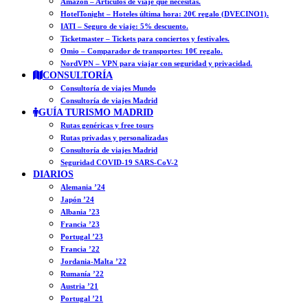
Amazon – Artículos de viaje que necesitas.
HotelTonight – Hoteles última hora: 20€ regalo (DVECINO1).
IATI – Seguro de viaje: 5% descuento.
Ticketmaster – Tickets para conciertos y festivales.
Omio – Comparador de transportes: 10€ regalo.
NordVPN – VPN para viajar con seguridad y privacidad.
CONSULTORÍA
Consultoría de viajes Mundo
Consultoría de viajes Madrid
GUÍA TURISMO MADRID
Rutas genéricas y free tours
Rutas privadas y personalizadas
Consultoría de viajes Madrid
Seguridad COVID-19 SARS-CoV-2
DIARIOS
Alemania ’24
Japón ’24
Albania ’23
Francia ’23
Portugal ’23
Francia ’22
Jordania-Malta ’22
Rumanía ’22
Austria ’21
Portugal ’21