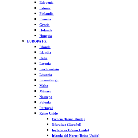
Eslovenia
Estonia
Finlandia
Francia
Grecia
Holanda
Hungría
EUROPA I-Z
Irlanda
Islandia
Italia
Letonia
Liechtenstein
Lituania
Luxemburgo
Malta
Mónaco
Noruega
Polonia
Portugal
Reino Unido
Escocia (Reino Unido)
Gibraltar (Español)
Inglaterra (Reino Unido)
Irlanda del Norte (Reino Unido)