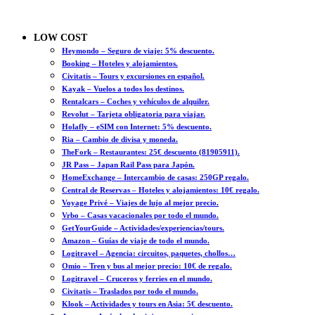
LOW COST
Heymondo – Seguro de viaje: 5% descuento.
Booking – Hoteles y alojamientos.
Civitatis – Tours y excursiones en español.
Kayak – Vuelos a todos los destinos.
Rentalcars – Coches y vehículos de alquiler.
Revolut – Tarjeta obligatoria para viajar.
Holafly – eSIM con Internet: 5% descuento.
Ria – Cambio de divisa y moneda.
TheFork – Restaurantes: 25€ descuento (81905911).
JR Pass – Japan Rail Pass para Japón.
HomeExchange – Intercambio de casas: 250GP regalo.
Central de Reservas – Hoteles y alojamientos: 10€ regalo.
Voyage Privé – Viajes de lujo al mejor precio.
Vrbo – Casas vacacionales por todo el mundo.
GetYourGuide – Actividades/experiencias/tours.
Amazon – Guías de viaje de todo el mundo.
Logitravel – Agencia: circuitos, paquetes, chollos…
Omio – Tren y bus al mejor precio: 10€ de regalo.
Logitravel – Cruceros y ferries en el mundo.
Civitatis – Traslados por todo el mundo.
Klook – Actividades y tours en Asia: 5€ descuento.