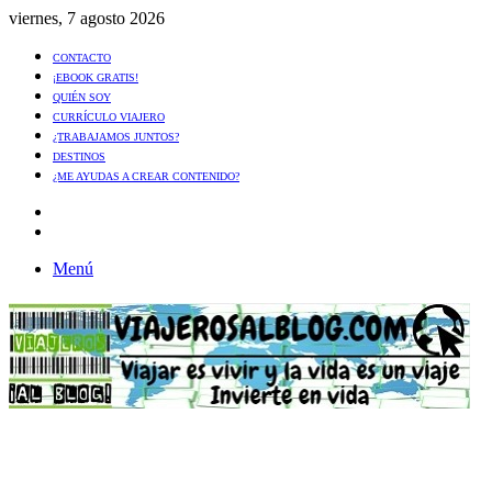
viernes, 7 agosto 2026
CONTACTO
¡EBOOK GRATIS!
QUIÉN SOY
CURRÍCULO VIAJERO
¿TRABAJAMOS JUNTOS?
DESTINOS
¿ME AYUDAS A CREAR CONTENIDO?
Artículo
al
Buscar
azar
Menú