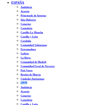
ESPAÑA
Andalucía
Aragón
Principado de Asturias
Islas Baleares
Canarias
Cantabria
Castilla-La Mancha
Castilla y León
Cataluña
Comunidad Valenciana
Extremadura
Galicia
La Rioja
Comunidad de Madrid
Comunidad Foral de Navarra
País Vasco
Región de Murcia
Ciudades Autónomas
Todos
Andalucía
Aragón
Canarias
Cantabria
Castilla y León