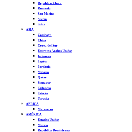
República Checa
Rumanía
San Marino
Suecia
Suiza
ASIA
Camboya
China
Corea del Sur
Emiratos Árabes Unidos
Indonesia
Japón
Jordania
Malasia
Qatar
Singapur
Tailandia
Taiwán
Turquía
ÁFRICA
Marruecos
AMÉRICA
Estados Unidos
México
República Dominicana