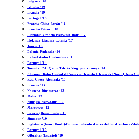
Bulgaria ’20
Islandia ’19
Francia ’19
Portugal ’18
Francia-China-Japón ’18
Francia-Mónaco ’18
Alemania-Croacia-Eslovenia-Italia ’17
Holanda-Lituania-Letonia ’17
Japón ’16
Polonia-Finlandia ’16
Italia-Estados Unidos-Suiza ’15
Portugal ’14
Turquía-EAU-Qatar-Taiwán-Singapur-Noruega ’14
Alemania-Italia-Ciudad del Vaticano-Irlanda-Irlanda del Norte (Reino Un
Rep. Checa-Alemania ’13
Francia ’13
Noruega-Dinamarca ’13
Malta ’13
Hungría-Eslovaquia ’12
Marruecos ’12
Escocia (Reino Unido) ’11
Singapur ’10
Inglaterra (Reino Unido)-Estonia-Finlandia-Corea del Sur-Camboya-Mala
Portugal ’10
Gibraltar (Español) ’10