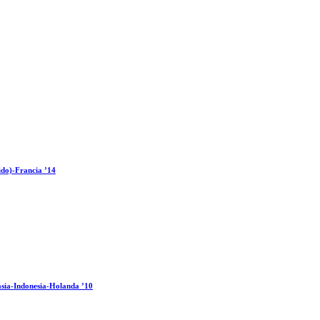
ido)-Francia ’14
sia-Indonesia-Holanda ’10