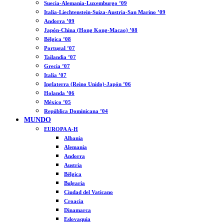
Suecia-Alemania-Luxemburgo ’09
Italia-Liechtenstein-Suiza-Austria-San Marino ’09
Andorra ’09
Japón-China (Hong Kong-Macao) ’08
Bélgica ’08
Portugal ’07
Tailandia ’07
Grecia ’07
Italia ’07
Inglaterra (Reino Unido)-Japón ’06
Holanda ’06
México ’05
República Dominicana ’04
MUNDO
EUROPA A-H
Albania
Alemania
Andorra
Austria
Bélgica
Bulgaria
Ciudad del Vaticano
Croacia
Dinamarca
Eslovaquia