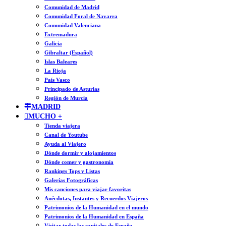
Comunidad de Madrid
Comunidad Foral de Navarra
Comunidad Valenciana
Extremadura
Galicia
Gibraltar (Español)
Islas Baleares
La Rioja
País Vasco
Principado de Asturias
Región de Murcia
MADRID
MUCHO +
Tienda viajera
Canal de Youtube
Ayuda al Viajero
Dónde dormir y alojamientos
Dónde comer y gastronomía
Rankings Tops y Listas
Galerías Fotográficas
Mis canciones para viajar favoritas
Anécdotas, Instantes y Recuerdos Viajeros
Patrimonios de la Humanidad en el mundo
Patrimonios de la Humanidad en España
Visitar todas las capitales de España