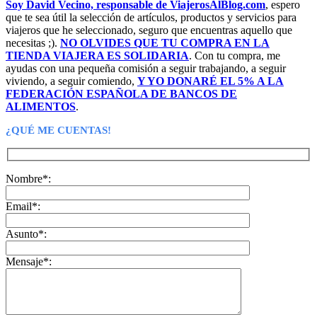
Soy David Vecino, responsable de ViajerosAlBlog.com
, espero
260,00€.
36,00€.
que te sea útil la selección de artículos, productos y servicios para
viajeros que he seleccionado, seguro que encuentras aquello que
necesitas ;).
NO OLVIDES QUE TU COMPRA EN LA
TIENDA VIAJERA ES SOLIDARIA
. Con tu compra, me
ayudas con una pequeña comisión a seguir trabajando, a seguir
viviendo, a seguir comiendo,
Y YO DONARÉ EL 5% A LA
FEDERACIÓN ESPAÑOLA DE BANCOS DE
ALIMENTOS
.
¿QUÉ ME CUENTAS!
Nombre*:
Email*:
Asunto*:
Mensaje*: