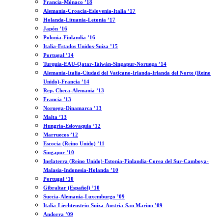
Francia-Mónaco ’18
Alemania-Croacia-Eslovenia-Italia ’17
Holanda-Lituania-Letonia ’17
Japón ’16
Polonia-Finlandia ’16
Italia-Estados Unidos-Suiza ’15
Portugal ’14
Turquía-EAU-Qatar-Taiwán-Singapur-Noruega ’14
Alemania-Italia-Ciudad del Vaticano-Irlanda-Irlanda del Norte (Reino
Unido)-Francia ’14
Rep. Checa-Alemania ’13
Francia ’13
Noruega-Dinamarca ’13
Malta ’13
Hungría-Eslovaquia ’12
Marruecos ’12
Escocia (Reino Unido) ’11
Singapur ’10
Inglaterra (Reino Unido)-Estonia-Finlandia-Corea del Sur-Camboya-
Malasia-Indonesia-Holanda ’10
Portugal ’10
Gibraltar (Español) ’10
Suecia-Alemania-Luxemburgo ’09
Italia-Liechtenstein-Suiza-Austria-San Marino ’09
Andorra ’09