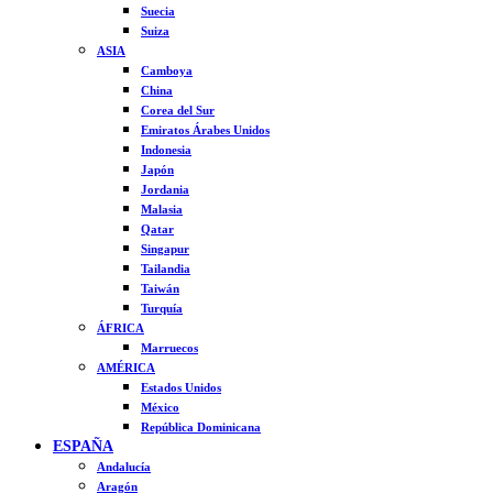
Suecia
Suiza
ASIA
Camboya
China
Corea del Sur
Emiratos Árabes Unidos
Indonesia
Japón
Jordania
Malasia
Qatar
Singapur
Tailandia
Taiwán
Turquía
ÁFRICA
Marruecos
AMÉRICA
Estados Unidos
México
República Dominicana
ESPAÑA
Andalucía
Aragón