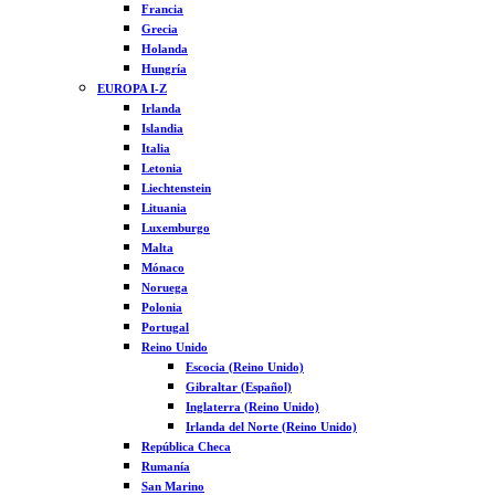
Francia
Grecia
Holanda
Hungría
EUROPA I-Z
Irlanda
Islandia
Italia
Letonia
Liechtenstein
Lituania
Luxemburgo
Malta
Mónaco
Noruega
Polonia
Portugal
Reino Unido
Escocia (Reino Unido)
Gibraltar (Español)
Inglaterra (Reino Unido)
Irlanda del Norte (Reino Unido)
República Checa
Rumanía
San Marino