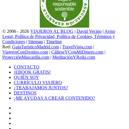
© 2006 - 2026
VIAJEROS AL BLOG
|
David Vecino
|
Aviso
Legal, Política de Privacidad, Política de Cookies, Términos y
Condiciones
|
Sitemap
|
Timeline
Red:
GuíaTurísticoMadrid.com
|
TravelViaja.com
|
ViajerosConDestino.com
|
CálleseYCojaMiDinero.com
|
ProtecciónMascarilla.com
|
MeditaciónYReiki.com
CONTACTO
¡EBOOK GRATIS!
QUIÉN SOY
CURRÍCULO VIAJERO
¿TRABAJAMOS JUNTOS?
DESTINOS
¿ME AYUDAS A CREAR CONTENIDO?
Facebook
X
LinkedIn
YouTube
Instagram