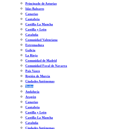
Principado de Asturias
Islas Baleares
Canarias
Cantabria
Castilla-La Mancha
Castilla y León
Cataluña
Comunidad Valenciana
Extremadura
Galicia
La Rioja
Comunidad de Madrid
Comunidad Foral de Navarra
País Vasco
Región de Murcia
Ciudades Autónomas
Todos
Andalucía
Aragón
Canarias
Cantabria
Castilla y León
Castilla-La Mancha
Cataluña
Ciudades Autónomas