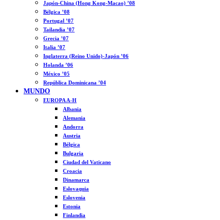
Japón-China (Hong Kong-Macao) ’08
Bélgica ’08
Portugal ’07
Tailandia ’07
Grecia ’07
Italia ’07
Inglaterra (Reino Unido)-Japón ’06
Holanda ’06
México ’05
República Dominicana ’04
MUNDO
EUROPA A-H
Albania
Alemania
Andorra
Austria
Bélgica
Bulgaria
Ciudad del Vaticano
Croacia
Dinamarca
Eslovaquia
Eslovenia
Estonia
Finlandia