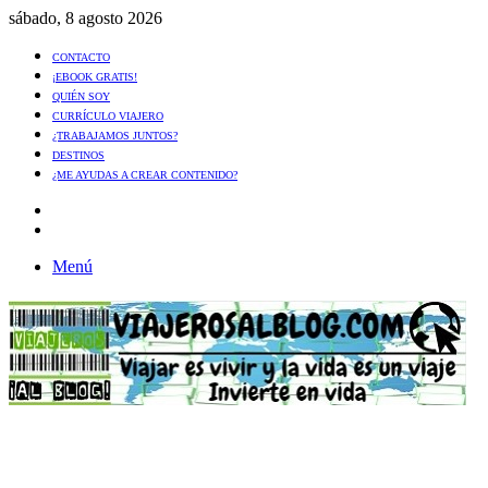
sábado, 8 agosto 2026
CONTACTO
¡EBOOK GRATIS!
QUIÉN SOY
CURRÍCULO VIAJERO
¿TRABAJAMOS JUNTOS?
DESTINOS
¿ME AYUDAS A CREAR CONTENIDO?
Artículo
al
Buscar
azar
Menú