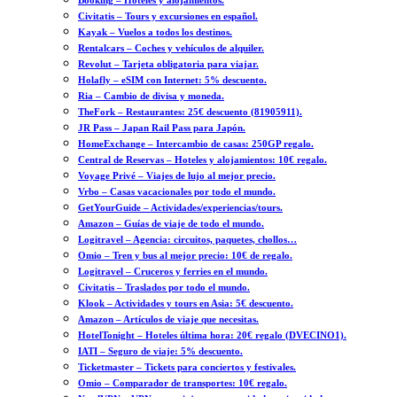
Booking – Hoteles y alojamientos.
Civitatis – Tours y excursiones en español.
Kayak – Vuelos a todos los destinos.
Rentalcars – Coches y vehículos de alquiler.
Revolut – Tarjeta obligatoria para viajar.
Holafly – eSIM con Internet: 5% descuento.
Ria – Cambio de divisa y moneda.
TheFork – Restaurantes: 25€ descuento (81905911).
JR Pass – Japan Rail Pass para Japón.
HomeExchange – Intercambio de casas: 250GP regalo.
Central de Reservas – Hoteles y alojamientos: 10€ regalo.
Voyage Privé – Viajes de lujo al mejor precio.
Vrbo – Casas vacacionales por todo el mundo.
GetYourGuide – Actividades/experiencias/tours.
Amazon – Guías de viaje de todo el mundo.
Logitravel – Agencia: circuitos, paquetes, chollos…
Omio – Tren y bus al mejor precio: 10€ de regalo.
Logitravel – Cruceros y ferries en el mundo.
Civitatis – Traslados por todo el mundo.
Klook – Actividades y tours en Asia: 5€ descuento.
Amazon – Artículos de viaje que necesitas.
HotelTonight – Hoteles última hora: 20€ regalo (DVECINO1).
IATI – Seguro de viaje: 5% descuento.
Ticketmaster – Tickets para conciertos y festivales.
Omio – Comparador de transportes: 10€ regalo.