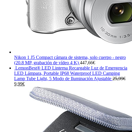
Nikon 1 J5 Compact cámara de sistema, solo cuerpo - negro
(20.8 MP, grabación de vídeo 4 K)
447,66
€
LemonBest® LED Linterna Recargable Luz de Emergencia
LED Lámpara, Portable IP68 Waterproof LED Camping
Lamp Tube Light, 5 Modo de Iluminación Ajustable
25,99
€
El
El
9,99
€
precio
precio
original
actual
era:
es:
25,99€.
9,99€.