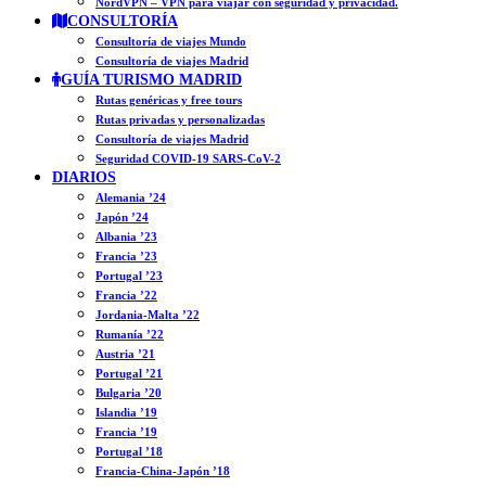
NordVPN – VPN para viajar con seguridad y privacidad.
CONSULTORÍA
Consultoría de viajes Mundo
Consultoría de viajes Madrid
GUÍA TURISMO MADRID
Rutas genéricas y free tours
Rutas privadas y personalizadas
Consultoría de viajes Madrid
Seguridad COVID-19 SARS-CoV-2
DIARIOS
Alemania ’24
Japón ’24
Albania ’23
Francia ’23
Portugal ’23
Francia ’22
Jordania-Malta ’22
Rumanía ’22
Austria ’21
Portugal ’21
Bulgaria ’20
Islandia ’19
Francia ’19
Portugal ’18
Francia-China-Japón ’18