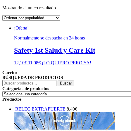
Mostrando el único resultado
¡Oferta!
Normalmente se despacha en 24 horas
Safety 1st Salud y Care Kit
El
El
12,10
€
11,98
€
¡LO QUIERO PERO YA!
precio
precio
Carrito
original
actual
BÚSQUEDA DE PRODUCTOS
era:
es:
Buscar
12,10€.
11,98€.
Buscar
por:
Categorías de productos
Productos
RELEC EXTRAFUERTE
8,40
€