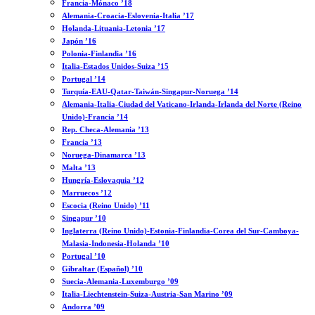
Francia-Mónaco ’18
Alemania-Croacia-Eslovenia-Italia ’17
Holanda-Lituania-Letonia ’17
Japón ’16
Polonia-Finlandia ’16
Italia-Estados Unidos-Suiza ’15
Portugal ’14
Turquía-EAU-Qatar-Taiwán-Singapur-Noruega ’14
Alemania-Italia-Ciudad del Vaticano-Irlanda-Irlanda del Norte (Reino
Unido)-Francia ’14
Rep. Checa-Alemania ’13
Francia ’13
Noruega-Dinamarca ’13
Malta ’13
Hungría-Eslovaquia ’12
Marruecos ’12
Escocia (Reino Unido) ’11
Singapur ’10
Inglaterra (Reino Unido)-Estonia-Finlandia-Corea del Sur-Camboya-
Malasia-Indonesia-Holanda ’10
Portugal ’10
Gibraltar (Español) ’10
Suecia-Alemania-Luxemburgo ’09
Italia-Liechtenstein-Suiza-Austria-San Marino ’09
Andorra ’09