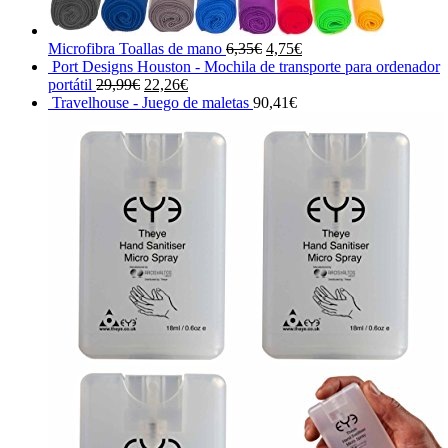
El
El
Microfibra Toallas de mano
6,35
€
4,75
€
precio
precio
Port Designs Houston - Mochila de transporte para ordenador
El
El
original
actual
portátil
29,99
€
22,26
€
precio
precio
era:
es:
Travelhouse - Juego de maletas
90,41
€
original
actual
6,35€.
4,75€.
era:
es:
29,99€.
22,26€.