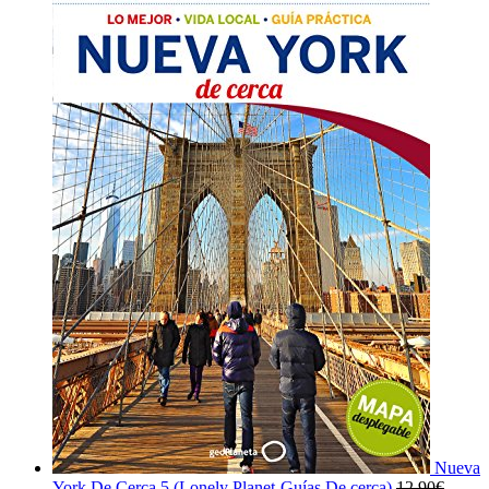
Nueva
York De Cerca 5 (Lonely Planet-Guías De cerca)
12,90
€