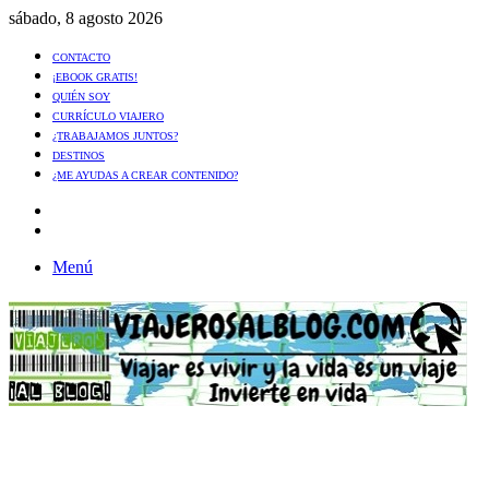
sábado, 8 agosto 2026
CONTACTO
¡EBOOK GRATIS!
QUIÉN SOY
CURRÍCULO VIAJERO
¿TRABAJAMOS JUNTOS?
DESTINOS
¿ME AYUDAS A CREAR CONTENIDO?
Artículo
al
Buscar
azar
Menú