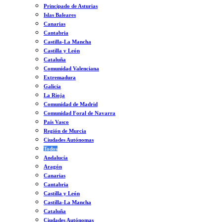
Principado de Asturias
Islas Baleares
Canarias
Cantabria
Castilla-La Mancha
Castilla y León
Cataluña
Comunidad Valenciana
Extremadura
Galicia
La Rioja
Comunidad de Madrid
Comunidad Foral de Navarra
País Vasco
Región de Murcia
Ciudades Autónomas
Todos
Andalucía
Aragón
Canarias
Cantabria
Castilla y León
Castilla-La Mancha
Cataluña
Ciudades Autónomas