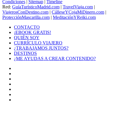
Condiciones
|
Sitemap
|
Timeline
Red:
GuíaTurísticoMadrid.com
|
TravelViaja.com
|
ViajerosConDestino.com
|
CálleseYCojaMiDinero.com
|
ProtecciónMascarilla.com
|
MeditaciónYReiki.com
CONTACTO
¡EBOOK GRATIS!
QUIÉN SOY
CURRÍCULO VIAJERO
¿TRABAJAMOS JUNTOS?
DESTINOS
¿ME AYUDAS A CREAR CONTENIDO?
Facebook
X
LinkedIn
YouTube
Instagram
TikTok
Buy
Me
Botón
a
volver
Coffee
arriba