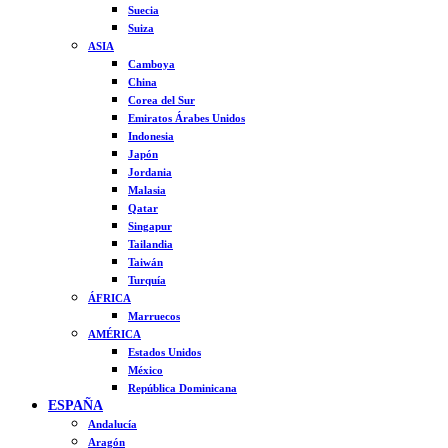
Suecia
Suiza
ASIA
Camboya
China
Corea del Sur
Emiratos Árabes Unidos
Indonesia
Japón
Jordania
Malasia
Qatar
Singapur
Tailandia
Taiwán
Turquía
ÁFRICA
Marruecos
AMÉRICA
Estados Unidos
México
República Dominicana
ESPAÑA
Andalucía
Aragón