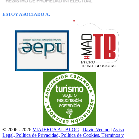
ESTOY ASOCIADO A:
© 2006 - 2026
VIAJEROS AL BLOG
|
David Vecino
|
Aviso
Legal, Política de Privacidad, Política de Cookies, Términos y