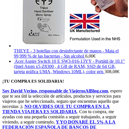
THEYE - 3 botellas con desinfectante de manos - Mata el
99,999 % de las bacterias - Sin alcohol
6,00
€
Acer Aspire Switch 10 E SW3-016-13YY - Portátil de 10.1"
(Intel Atom x5-Z8300 , 4 GB de RAM, SSD de 64 GB,
tarjeta gráfica UMA, Windows 10ML), color gris
308,08
€
¡TU COMPRA ES SOLIDARIA!
Soy David Vecino, responsable de ViajerosAlBlog.com
, espero
que te sea útil la selección de artículos, productos y servicios para
viajeros que he seleccionado, seguro que encuentras aquello que
necesitas ;).
NO OLVIDES QUE TU COMPRA EN LA
TIENDA VIAJERA ES SOLIDARIA
. Con tu compra, me
ayudas con una pequeña comisión a seguir trabajando, a seguir
viviendo, a seguir comiendo,
Y YO DONARÉ EL 5% A LA
FEDERACIÓN ESPAÑOLA DE BANCOS DE