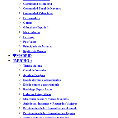
Comunidad de Madrid
Comunidad Foral de Navarra
Comunidad Valenciana
Extremadura
Galicia
Gibraltar (Español)
Islas Baleares
La Rioja
País Vasco
Principado de Asturias
Región de Murcia
MADRID
MUCHO +
Tienda viajera
Canal de Youtube
Ayuda al Viajero
Dónde dormir y alojamientos
Dónde comer y gastronomía
Rankings Tops y Listas
Galerías Fotográficas
Mis canciones para viajar favoritas
Anécdotas, Instantes y Recuerdos Viajeros
Patrimonios de la Humanidad en el mundo
Patrimonios de la Humanidad en España
Visitar todas las capitales de España