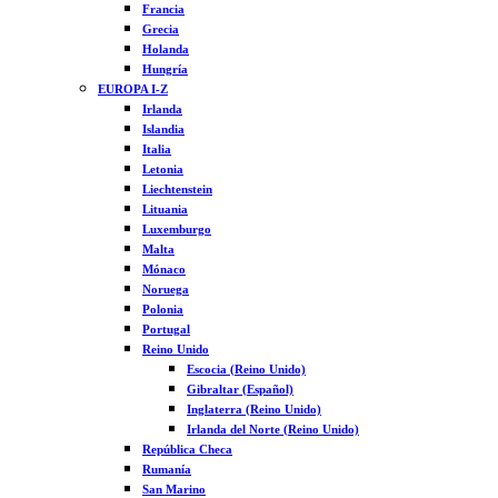
Francia
Grecia
Holanda
Hungría
EUROPA I-Z
Irlanda
Islandia
Italia
Letonia
Liechtenstein
Lituania
Luxemburgo
Malta
Mónaco
Noruega
Polonia
Portugal
Reino Unido
Escocia (Reino Unido)
Gibraltar (Español)
Inglaterra (Reino Unido)
Irlanda del Norte (Reino Unido)
República Checa
Rumanía
San Marino