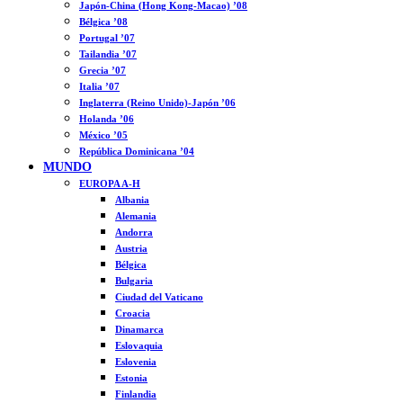
Japón-China (Hong Kong-Macao) ’08
Bélgica ’08
Portugal ’07
Tailandia ’07
Grecia ’07
Italia ’07
Inglaterra (Reino Unido)-Japón ’06
Holanda ’06
México ’05
República Dominicana ’04
MUNDO
EUROPA A-H
Albania
Alemania
Andorra
Austria
Bélgica
Bulgaria
Ciudad del Vaticano
Croacia
Dinamarca
Eslovaquia
Eslovenia
Estonia
Finlandia