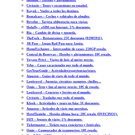
Booking – Hoteles y alojamientos.
Civitatis – Tours y excursiones en español.
Kayak – Vuelos a todos los destinos.
Rentalcars – Coches y vehículos de alquiler.
Revolut – Tarjeta obligatoria para viajar.
Holafly – eSIM con Internet: 5% descuento.
Ria – Cambio de divisa y moneda.
TheFork – Restaurantes: 25€ descuento (81905911).
JR Pass – Japan Rail Pass para Japón.
HomeExchange – Intercambio de casas: 250GP regalo.
Central de Reservas – Hoteles y alojamientos: 10€ regalo.
Voyage Privé – Viajes de lujo al mejor precio.
Vrbo – Casas vacacionales por todo el mundo.
GetYourGuide – Actividades/experiencias/tours.
Amazon – Guías de viaje de todo el mundo.
Logitravel – Agencia: circuitos, paquetes, chollos…
Omio – Tren y bus al mejor precio: 10€ de regalo.
Logitravel – Cruceros y ferries en el mundo.
Civitatis – Traslados por todo el mundo.
Klook – Actividades y tours en Asia: 5€ descuento.
Amazon – Artículos de viaje que necesitas.
HotelTonight – Hoteles última hora: 20€ regalo (DVECINO1).
IATI – Seguro de viaje: 5% descuento.
Ticketmaster – Tickets para conciertos y festivales.
Omio – Comparador de transportes: 10€ regalo.