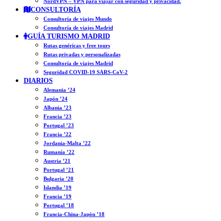
NordVPN – VPN para viajar con seguridad y privacidad.
CONSULTORÍA
Consultoría de viajes Mundo
Consultoría de viajes Madrid
GUÍA TURISMO MADRID
Rutas genéricas y free tours
Rutas privadas y personalizadas
Consultoría de viajes Madrid
Seguridad COVID-19 SARS-CoV-2
DIARIOS
Alemania ’24
Japón ’24
Albania ’23
Francia ’23
Portugal ’23
Francia ’22
Jordania-Malta ’22
Rumanía ’22
Austria ’21
Portugal ’21
Bulgaria ’20
Islandia ’19
Francia ’19
Portugal ’18
Francia-China-Japón ’18