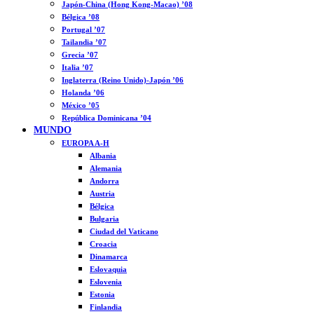
Japón-China (Hong Kong-Macao) ’08
Bélgica ’08
Portugal ’07
Tailandia ’07
Grecia ’07
Italia ’07
Inglaterra (Reino Unido)-Japón ’06
Holanda ’06
México ’05
República Dominicana ’04
MUNDO
EUROPA A-H
Albania
Alemania
Andorra
Austria
Bélgica
Bulgaria
Ciudad del Vaticano
Croacia
Dinamarca
Eslovaquia
Eslovenia
Estonia
Finlandia