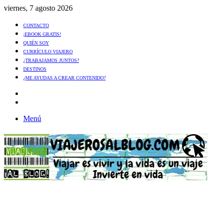
viernes, 7 agosto 2026
CONTACTO
¡EBOOK GRATIS!
QUIÉN SOY
CURRÍCULO VIAJERO
¿TRABAJAMOS JUNTOS?
DESTINOS
¿ME AYUDAS A CREAR CONTENIDO?
Artículo
al
Buscar
azar
Menú