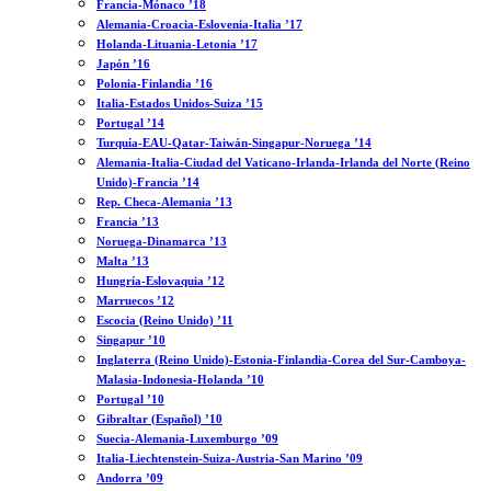
Francia-Mónaco ’18
Alemania-Croacia-Eslovenia-Italia ’17
Holanda-Lituania-Letonia ’17
Japón ’16
Polonia-Finlandia ’16
Italia-Estados Unidos-Suiza ’15
Portugal ’14
Turquía-EAU-Qatar-Taiwán-Singapur-Noruega ’14
Alemania-Italia-Ciudad del Vaticano-Irlanda-Irlanda del Norte (Reino
Unido)-Francia ’14
Rep. Checa-Alemania ’13
Francia ’13
Noruega-Dinamarca ’13
Malta ’13
Hungría-Eslovaquia ’12
Marruecos ’12
Escocia (Reino Unido) ’11
Singapur ’10
Inglaterra (Reino Unido)-Estonia-Finlandia-Corea del Sur-Camboya-
Malasia-Indonesia-Holanda ’10
Portugal ’10
Gibraltar (Español) ’10
Suecia-Alemania-Luxemburgo ’09
Italia-Liechtenstein-Suiza-Austria-San Marino ’09
Andorra ’09