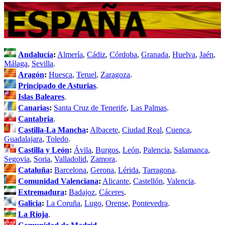
Andalucía
:
Almería
,
Cádiz
,
Córdoba
,
Granada
,
Huelva
,
Jaén
,
Málaga
,
Sevilla
.
Aragón
:
Huesca
,
Teruel
,
Zaragoza
.
Principado de Asturias
.
Islas Baleares
.
Canarias
:
Santa Cruz de Tenerife
,
Las Palmas
.
Cantabria
.
Castilla-La Mancha
:
Albacete
,
Ciudad Real
,
Cuenca
,
Guadalajara
,
Toledo
.
Castilla y León
:
Ávila
,
Burgos
,
León
,
Palencia
,
Salamanca
,
Segovia
,
Soria
,
Valladolid
,
Zamora
.
Cataluña
:
Barcelona
,
Gerona
,
Lérida
,
Tarragona
.
Comunidad Valenciana
:
Alicante
,
Castellón
,
Valencia
.
Extremadura
:
Badajoz
,
Cáceres
.
Galicia
:
La Coruña
,
Lugo
,
Orense
,
Pontevedra
.
La Rioja
.