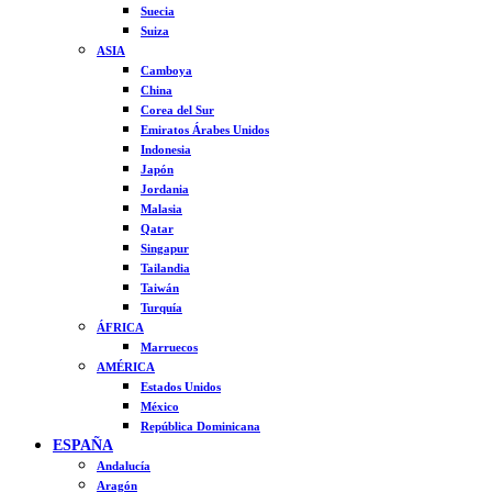
Suecia
Suiza
ASIA
Camboya
China
Corea del Sur
Emiratos Árabes Unidos
Indonesia
Japón
Jordania
Malasia
Qatar
Singapur
Tailandia
Taiwán
Turquía
ÁFRICA
Marruecos
AMÉRICA
Estados Unidos
México
República Dominicana
ESPAÑA
Andalucía
Aragón