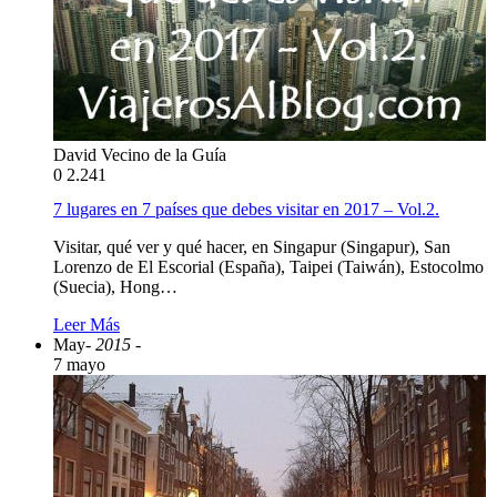
David Vecino de la Guía
0
2.241
7 lugares en 7 países que debes visitar en 2017 – Vol.2.
Visitar, qué ver y qué hacer, en Singapur (Singapur), San
Lorenzo de El Escorial (España), Taipei (Taiwán), Estocolmo
(Suecia), Hong…
Leer Más
May
- 2015 -
7 mayo