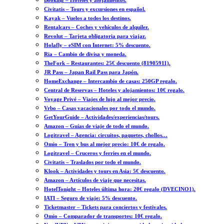
Booking – Hoteles y alojamientos.
Civitatis – Tours y excursiones en español.
Kayak – Vuelos a todos los destinos.
Rentalcars – Coches y vehículos de alquiler.
Revolut – Tarjeta obligatoria para viajar.
Holafly – eSIM con Internet: 5% descuento.
Ria – Cambio de divisa y moneda.
TheFork – Restaurantes: 25€ descuento (81905911).
JR Pass – Japan Rail Pass para Japón.
HomeExchange – Intercambio de casas: 250GP regalo.
Central de Reservas – Hoteles y alojamientos: 10€ regalo.
Voyage Privé – Viajes de lujo al mejor precio.
Vrbo – Casas vacacionales por todo el mundo.
GetYourGuide – Actividades/experiencias/tours.
Amazon – Guías de viaje de todo el mundo.
Logitravel – Agencia: circuitos, paquetes, chollos…
Omio – Tren y bus al mejor precio: 10€ de regalo.
Logitravel – Cruceros y ferries en el mundo.
Civitatis – Traslados por todo el mundo.
Klook – Actividades y tours en Asia: 5€ descuento.
Amazon – Artículos de viaje que necesitas.
HotelTonight – Hoteles última hora: 20€ regalo (DVECINO1).
IATI – Seguro de viaje: 5% descuento.
Ticketmaster – Tickets para conciertos y festivales.
Omio – Comparador de transportes: 10€ regalo.