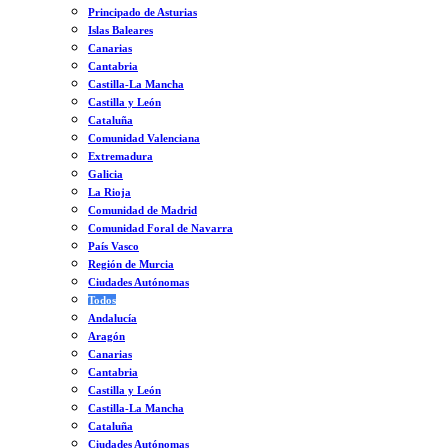
Principado de Asturias
Islas Baleares
Canarias
Cantabria
Castilla-La Mancha
Castilla y León
Cataluña
Comunidad Valenciana
Extremadura
Galicia
La Rioja
Comunidad de Madrid
Comunidad Foral de Navarra
País Vasco
Región de Murcia
Ciudades Autónomas
Todos
Andalucía
Aragón
Canarias
Cantabria
Castilla y León
Castilla-La Mancha
Cataluña
Ciudades Autónomas