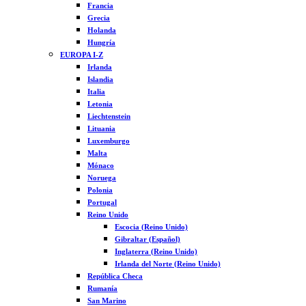
Francia
Grecia
Holanda
Hungría
EUROPA I-Z
Irlanda
Islandia
Italia
Letonia
Liechtenstein
Lituania
Luxemburgo
Malta
Mónaco
Noruega
Polonia
Portugal
Reino Unido
Escocia (Reino Unido)
Gibraltar (Español)
Inglaterra (Reino Unido)
Irlanda del Norte (Reino Unido)
República Checa
Rumanía
San Marino