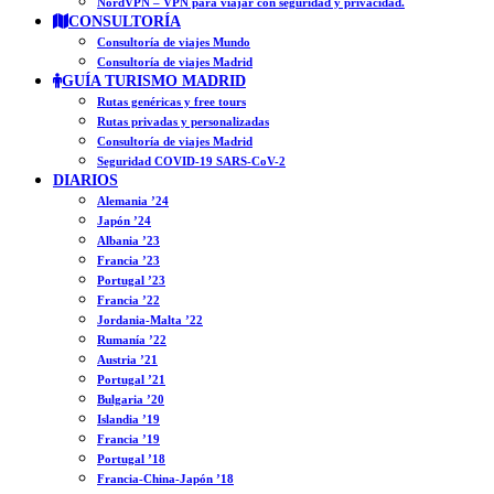
NordVPN – VPN para viajar con seguridad y privacidad.
CONSULTORÍA
Consultoría de viajes Mundo
Consultoría de viajes Madrid
GUÍA TURISMO MADRID
Rutas genéricas y free tours
Rutas privadas y personalizadas
Consultoría de viajes Madrid
Seguridad COVID-19 SARS-CoV-2
DIARIOS
Alemania ’24
Japón ’24
Albania ’23
Francia ’23
Portugal ’23
Francia ’22
Jordania-Malta ’22
Rumanía ’22
Austria ’21
Portugal ’21
Bulgaria ’20
Islandia ’19
Francia ’19
Portugal ’18
Francia-China-Japón ’18