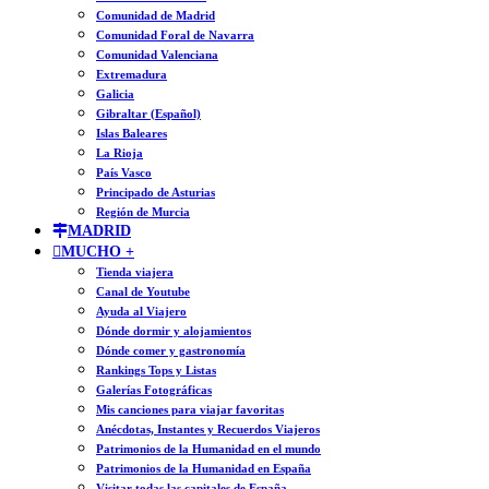
Comunidad de Madrid
Comunidad Foral de Navarra
Comunidad Valenciana
Extremadura
Galicia
Gibraltar (Español)
Islas Baleares
La Rioja
País Vasco
Principado de Asturias
Región de Murcia
MADRID
MUCHO +
Tienda viajera
Canal de Youtube
Ayuda al Viajero
Dónde dormir y alojamientos
Dónde comer y gastronomía
Rankings Tops y Listas
Galerías Fotográficas
Mis canciones para viajar favoritas
Anécdotas, Instantes y Recuerdos Viajeros
Patrimonios de la Humanidad en el mundo
Patrimonios de la Humanidad en España
Visitar todas las capitales de España