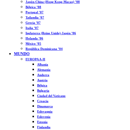
Japón-China (Hong Kong-Macao) ’08
Bélgica ’08
Portugal ’07
Tailandia ’07
Grecia ’07
Italia ’07
Inglaterra (Reino Unido)-Japón ’06
Holanda ’06
México ’05
República Dominicana ’04
MUNDO
EUROPA A-H
Albania
Alemania
Andorra
Austria
Bélgica
Bulgaria
Ciudad del Vaticano
Croacia
Dinamarca
Eslovaquia
Eslovenia
Estonia
Finlandia