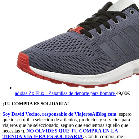
adidas Zx Flux - Zapatillas de deporte para hombre
49,00
€
¡TU COMPRA ES SOLIDARIA!
Soy David Vecino, responsable de ViajerosAlBlog.com
, espero
que te sea útil la selección de artículos, productos y servicios para
viajeros que he seleccionado, seguro que encuentras aquello que
necesitas ;).
NO OLVIDES QUE TU COMPRA EN LA
TIENDA VIAJERA ES SOLIDARIA
. Con tu compra, me