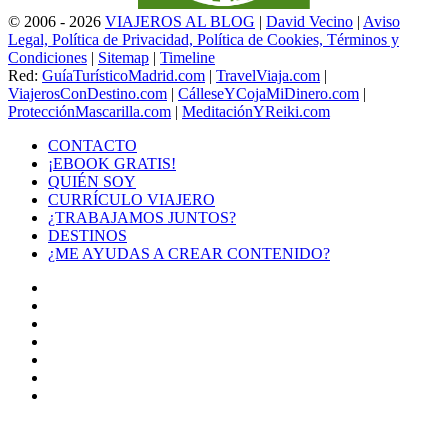
© 2006 - 2026
VIAJEROS AL BLOG
|
David Vecino
|
Aviso
Legal, Política de Privacidad, Política de Cookies, Términos y
Condiciones
|
Sitemap
|
Timeline
Red:
GuíaTurísticoMadrid.com
|
TravelViaja.com
|
ViajerosConDestino.com
|
CálleseYCojaMiDinero.com
|
ProtecciónMascarilla.com
|
MeditaciónYReiki.com
CONTACTO
¡EBOOK GRATIS!
QUIÉN SOY
CURRÍCULO VIAJERO
¿TRABAJAMOS JUNTOS?
DESTINOS
¿ME AYUDAS A CREAR CONTENIDO?
Facebook
X
LinkedIn
YouTube
Instagram
TikTok
Buy
Me
Botón
a
volver