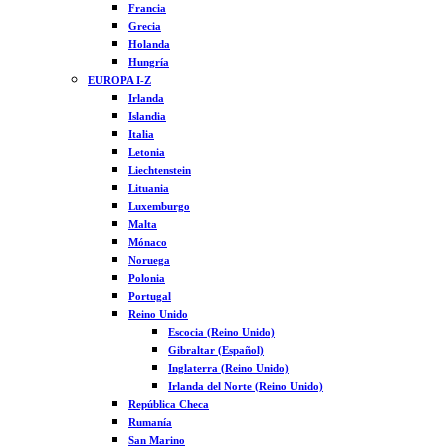
Francia
Grecia
Holanda
Hungría
EUROPA I-Z
Irlanda
Islandia
Italia
Letonia
Liechtenstein
Lituania
Luxemburgo
Malta
Mónaco
Noruega
Polonia
Portugal
Reino Unido
Escocia (Reino Unido)
Gibraltar (Español)
Inglaterra (Reino Unido)
Irlanda del Norte (Reino Unido)
República Checa
Rumanía
San Marino