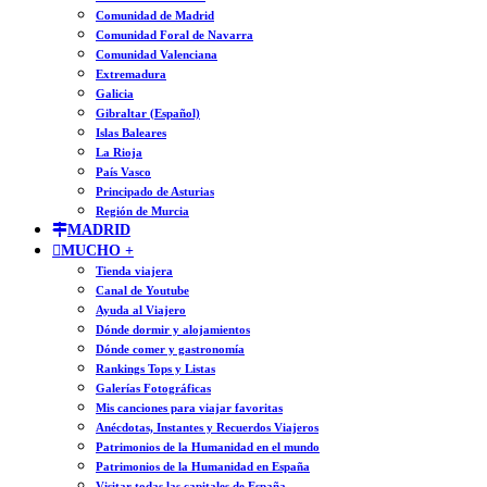
Comunidad de Madrid
Comunidad Foral de Navarra
Comunidad Valenciana
Extremadura
Galicia
Gibraltar (Español)
Islas Baleares
La Rioja
País Vasco
Principado de Asturias
Región de Murcia
MADRID
MUCHO +
Tienda viajera
Canal de Youtube
Ayuda al Viajero
Dónde dormir y alojamientos
Dónde comer y gastronomía
Rankings Tops y Listas
Galerías Fotográficas
Mis canciones para viajar favoritas
Anécdotas, Instantes y Recuerdos Viajeros
Patrimonios de la Humanidad en el mundo
Patrimonios de la Humanidad en España
Visitar todas las capitales de España