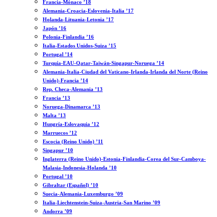
Francia-Mónaco ’18
Alemania-Croacia-Eslovenia-Italia ’17
Holanda-Lituania-Letonia ’17
Japón ’16
Polonia-Finlandia ’16
Italia-Estados Unidos-Suiza ’15
Portugal ’14
Turquía-EAU-Qatar-Taiwán-Singapur-Noruega ’14
Alemania-Italia-Ciudad del Vaticano-Irlanda-Irlanda del Norte (Reino
Unido)-Francia ’14
Rep. Checa-Alemania ’13
Francia ’13
Noruega-Dinamarca ’13
Malta ’13
Hungría-Eslovaquia ’12
Marruecos ’12
Escocia (Reino Unido) ’11
Singapur ’10
Inglaterra (Reino Unido)-Estonia-Finlandia-Corea del Sur-Camboya-
Malasia-Indonesia-Holanda ’10
Portugal ’10
Gibraltar (Español) ’10
Suecia-Alemania-Luxemburgo ’09
Italia-Liechtenstein-Suiza-Austria-San Marino ’09
Andorra ’09