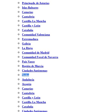
Principado de Asturias
Islas Baleares
Canarias
Cantabria
Castilla-La Mancha
Castilla y León
Cataluña
Comunidad Valenciana
Extremadura
Galicia
La Rioja
Comunidad de Madrid
Comunidad Foral de Navarra
País Vasco
Región de Murcia
Ciudades Autónomas
Todos
Andalucía
Aragón
Canarias
Cantabria
Castilla y León
Castilla-La Mancha
Cataluña
Ciudades Autónomas