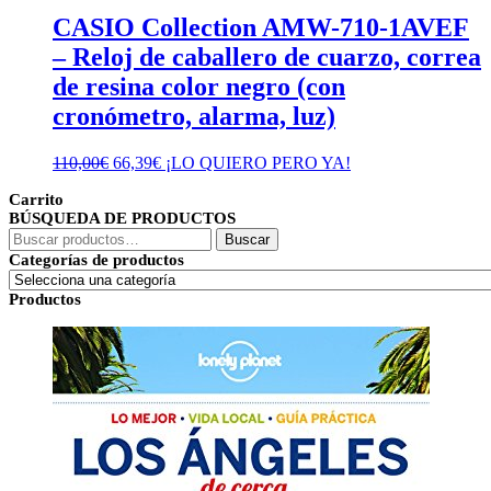
CASIO Collection AMW-710-1AVEF
– Reloj de caballero de cuarzo, correa
de resina color negro (con
cronómetro, alarma, luz)
El
El
110,00
€
66,39
€
¡LO QUIERO PERO YA!
precio
precio
Carrito
original
actual
BÚSQUEDA DE PRODUCTOS
era:
es:
Buscar
110,00€.
66,39€.
Buscar
por:
Categorías de productos
Productos