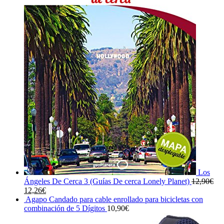
Los
Ángeles De Cerca 3 (Guías De cerca Lonely Planet)
12,90
€
El
El
12,26
€
precio
precio
Agapo Candado para cable enrollado para bicicletas con
original
actual
combinación de 5 Dígitos
10,90
€
era:
es: