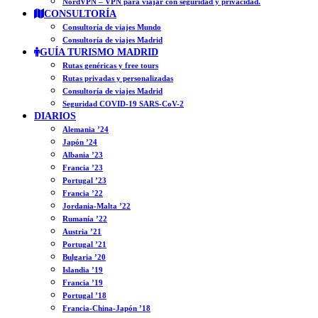
NordVPN – VPN para viajar con seguridad y privacidad.
CONSULTORÍA
Consultoría de viajes Mundo
Consultoría de viajes Madrid
GUÍA TURISMO MADRID
Rutas genéricas y free tours
Rutas privadas y personalizadas
Consultoría de viajes Madrid
Seguridad COVID-19 SARS-CoV-2
DIARIOS
Alemania ’24
Japón ’24
Albania ’23
Francia ’23
Portugal ’23
Francia ’22
Jordania-Malta ’22
Rumanía ’22
Austria ’21
Portugal ’21
Bulgaria ’20
Islandia ’19
Francia ’19
Portugal ’18
Francia-China-Japón ’18