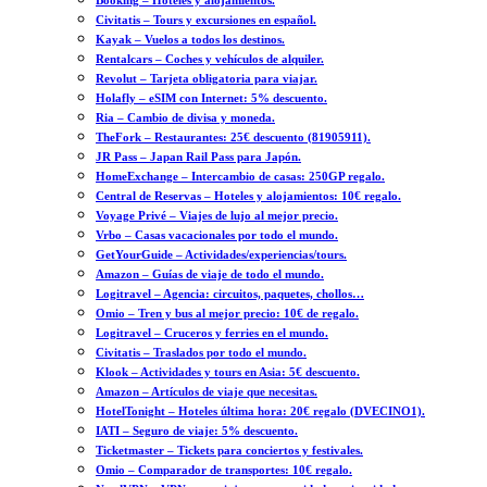
Booking – Hoteles y alojamientos.
Civitatis – Tours y excursiones en español.
Kayak – Vuelos a todos los destinos.
Rentalcars – Coches y vehículos de alquiler.
Revolut – Tarjeta obligatoria para viajar.
Holafly – eSIM con Internet: 5% descuento.
Ria – Cambio de divisa y moneda.
TheFork – Restaurantes: 25€ descuento (81905911).
JR Pass – Japan Rail Pass para Japón.
HomeExchange – Intercambio de casas: 250GP regalo.
Central de Reservas – Hoteles y alojamientos: 10€ regalo.
Voyage Privé – Viajes de lujo al mejor precio.
Vrbo – Casas vacacionales por todo el mundo.
GetYourGuide – Actividades/experiencias/tours.
Amazon – Guías de viaje de todo el mundo.
Logitravel – Agencia: circuitos, paquetes, chollos…
Omio – Tren y bus al mejor precio: 10€ de regalo.
Logitravel – Cruceros y ferries en el mundo.
Civitatis – Traslados por todo el mundo.
Klook – Actividades y tours en Asia: 5€ descuento.
Amazon – Artículos de viaje que necesitas.
HotelTonight – Hoteles última hora: 20€ regalo (DVECINO1).
IATI – Seguro de viaje: 5% descuento.
Ticketmaster – Tickets para conciertos y festivales.
Omio – Comparador de transportes: 10€ regalo.