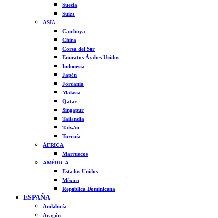
Suecia
Suiza
ASIA
Camboya
China
Corea del Sur
Emiratos Árabes Unidos
Indonesia
Japón
Jordania
Malasia
Qatar
Singapur
Tailandia
Taiwán
Turquía
ÁFRICA
Marruecos
AMÉRICA
Estados Unidos
México
República Dominicana
ESPAÑA
Andalucía
Aragón