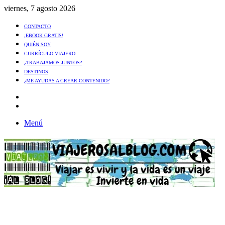
viernes, 7 agosto 2026
CONTACTO
¡EBOOK GRATIS!
QUIÉN SOY
CURRÍCULO VIAJERO
¿TRABAJAMOS JUNTOS?
DESTINOS
¿ME AYUDAS A CREAR CONTENIDO?
Artículo
al
Buscar
azar
Menú