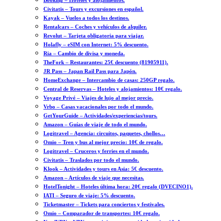
Booking – Hoteles y alojamientos.
Civitatis – Tours y excursiones en español.
Kayak – Vuelos a todos los destinos.
Rentalcars – Coches y vehículos de alquiler.
Revolut – Tarjeta obligatoria para viajar.
Holafly – eSIM con Internet: 5% descuento.
Ria – Cambio de divisa y moneda.
TheFork – Restaurantes: 25€ descuento (81905911).
JR Pass – Japan Rail Pass para Japón.
HomeExchange – Intercambio de casas: 250GP regalo.
Central de Reservas – Hoteles y alojamientos: 10€ regalo.
Voyage Privé – Viajes de lujo al mejor precio.
Vrbo – Casas vacacionales por todo el mundo.
GetYourGuide – Actividades/experiencias/tours.
Amazon – Guías de viaje de todo el mundo.
Logitravel – Agencia: circuitos, paquetes, chollos…
Omio – Tren y bus al mejor precio: 10€ de regalo.
Logitravel – Cruceros y ferries en el mundo.
Civitatis – Traslados por todo el mundo.
Klook – Actividades y tours en Asia: 5€ descuento.
Amazon – Artículos de viaje que necesitas.
HotelTonight – Hoteles última hora: 20€ regalo (DVECINO1).
IATI – Seguro de viaje: 5% descuento.
Ticketmaster – Tickets para conciertos y festivales.
Omio – Comparador de transportes: 10€ regalo.