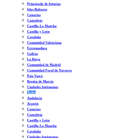
Principado de Asturias
Islas Baleares
Canarias
Cantabria
Castilla-La Mancha
Castilla y León
Cataluña
Comunidad Valenciana
Extremadura
Galicia
La Rioja
Comunidad de Madrid
Comunidad Foral de Navarra
País Vasco
Región de Murcia
Ciudades Autónomas
Todos
Andalucía
Aragón
Canarias
Cantabria
Castilla y León
Castilla-La Mancha
Cataluña
Ciudades Autónomas