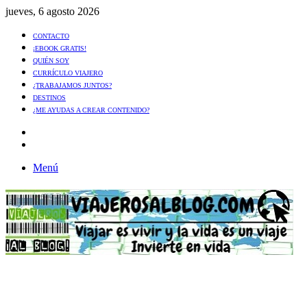
jueves, 6 agosto 2026
CONTACTO
¡EBOOK GRATIS!
QUIÉN SOY
CURRÍCULO VIAJERO
¿TRABAJAMOS JUNTOS?
DESTINOS
¿ME AYUDAS A CREAR CONTENIDO?
Artículo
al
Buscar
azar
Menú