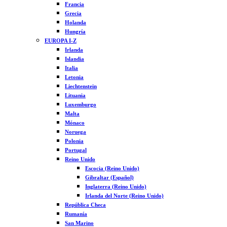
Francia
Grecia
Holanda
Hungría
EUROPA I-Z
Irlanda
Islandia
Italia
Letonia
Liechtenstein
Lituania
Luxemburgo
Malta
Mónaco
Noruega
Polonia
Portugal
Reino Unido
Escocia (Reino Unido)
Gibraltar (Español)
Inglaterra (Reino Unido)
Irlanda del Norte (Reino Unido)
República Checa
Rumanía
San Marino