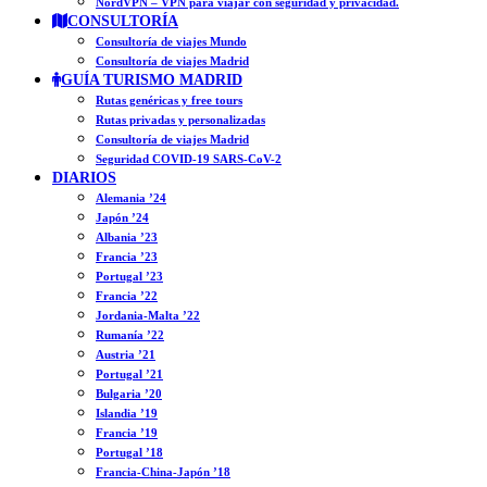
NordVPN – VPN para viajar con seguridad y privacidad.
CONSULTORÍA
Consultoría de viajes Mundo
Consultoría de viajes Madrid
GUÍA TURISMO MADRID
Rutas genéricas y free tours
Rutas privadas y personalizadas
Consultoría de viajes Madrid
Seguridad COVID-19 SARS-CoV-2
DIARIOS
Alemania ’24
Japón ’24
Albania ’23
Francia ’23
Portugal ’23
Francia ’22
Jordania-Malta ’22
Rumanía ’22
Austria ’21
Portugal ’21
Bulgaria ’20
Islandia ’19
Francia ’19
Portugal ’18
Francia-China-Japón ’18