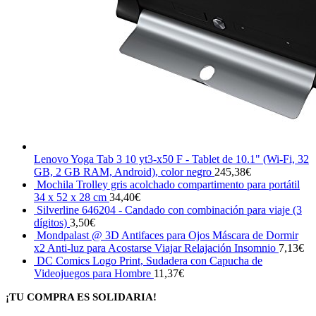
Lenovo Yoga Tab 3 10 yt3-x50 F - Tablet de 10.1" (Wi-Fi, 32
GB, 2 GB RAM, Android), color negro
245,38
€
Mochila Trolley gris acolchado compartimento para portátil
34 x 52 x 28 cm
34,40
€
Silverline 646204 - Candado con combinación para viaje (3
dígitos)
3,50
€
Mondpalast @ 3D Antifaces para Ojos Máscara de Dormir
x2 Anti-luz para Acostarse Viajar Relajación Insomnio
7,13
€
DC Comics Logo Print, Sudadera con Capucha de
Videojuegos para Hombre
11,37
€
¡TU COMPRA ES SOLIDARIA!