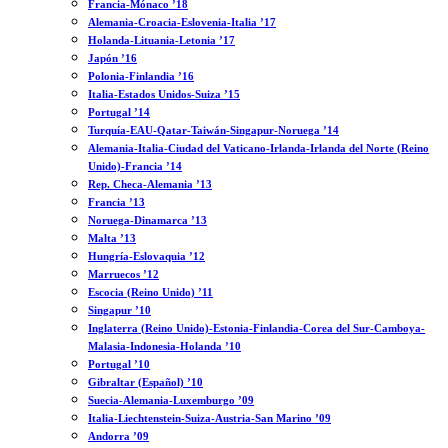
Francia-Mónaco ’18
Alemania-Croacia-Eslovenia-Italia ’17
Holanda-Lituania-Letonia ’17
Japón ’16
Polonia-Finlandia ’16
Italia-Estados Unidos-Suiza ’15
Portugal ’14
Turquía-EAU-Qatar-Taiwán-Singapur-Noruega ’14
Alemania-Italia-Ciudad del Vaticano-Irlanda-Irlanda del Norte (Reino
Unido)-Francia ’14
Rep. Checa-Alemania ’13
Francia ’13
Noruega-Dinamarca ’13
Malta ’13
Hungría-Eslovaquia ’12
Marruecos ’12
Escocia (Reino Unido) ’11
Singapur ’10
Inglaterra (Reino Unido)-Estonia-Finlandia-Corea del Sur-Camboya-
Malasia-Indonesia-Holanda ’10
Portugal ’10
Gibraltar (Español) ’10
Suecia-Alemania-Luxemburgo ’09
Italia-Liechtenstein-Suiza-Austria-San Marino ’09
Andorra ’09