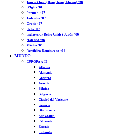
Japón-China (Hong Kong-Macao) ’08
Bélgica ’08
Portugal ’07
Tailandia ’07
Grecia ’07
Italia ’07
Inglaterra (Reino Unido)-Japón ’06
Holanda ’06
México ’05
República Dominicana ’04
MUNDO
EUROPA A-H
Albania
Alemania
Andorra
Austria
Bélgica
Bulgaria
Ciudad del Vaticano
Croacia
Dinamarca
Eslovaquia
Eslovenia
Estonia
Finlandia