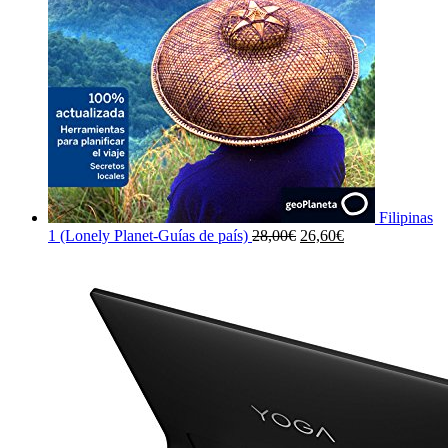
Filipinas
El
El
1 (Lonely Planet-Guías de país)
28,00
€
26,60
€
precio
precio
original
actual
era:
es:
28,00€.
26,60€.