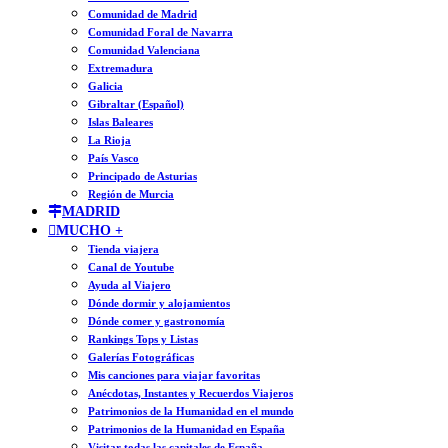
Comunidad de Madrid
Comunidad Foral de Navarra
Comunidad Valenciana
Extremadura
Galicia
Gibraltar (Español)
Islas Baleares
La Rioja
País Vasco
Principado de Asturias
Región de Murcia
MADRID
MUCHO +
Tienda viajera
Canal de Youtube
Ayuda al Viajero
Dónde dormir y alojamientos
Dónde comer y gastronomía
Rankings Tops y Listas
Galerías Fotográficas
Mis canciones para viajar favoritas
Anécdotas, Instantes y Recuerdos Viajeros
Patrimonios de la Humanidad en el mundo
Patrimonios de la Humanidad en España
Visitar todas las capitales de España