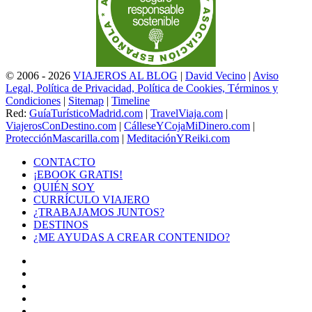
© 2006 - 2026
VIAJEROS AL BLOG
|
David Vecino
|
Aviso
Legal, Política de Privacidad, Política de Cookies, Términos y
Condiciones
|
Sitemap
|
Timeline
Red:
GuíaTurísticoMadrid.com
|
TravelViaja.com
|
ViajerosConDestino.com
|
CálleseYCojaMiDinero.com
|
ProtecciónMascarilla.com
|
MeditaciónYReiki.com
CONTACTO
¡EBOOK GRATIS!
QUIÉN SOY
CURRÍCULO VIAJERO
¿TRABAJAMOS JUNTOS?
DESTINOS
¿ME AYUDAS A CREAR CONTENIDO?
Facebook
X
LinkedIn
YouTube
Instagram