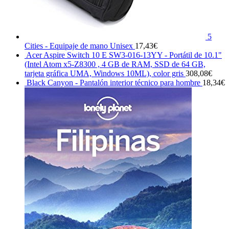
5
Cities - Equipaje de mano Unisex
17,43
€
Acer Aspire Switch 10 E SW3-016-13YY - Portátil de 10.1"
(Intel Atom x5-Z8300 , 4 GB de RAM, SSD de 64 GB,
tarjeta gráfica UMA, Windows 10ML), color gris
308,08
€
Black Canyon - Pantalón interior técnico para hombre
18,34
€