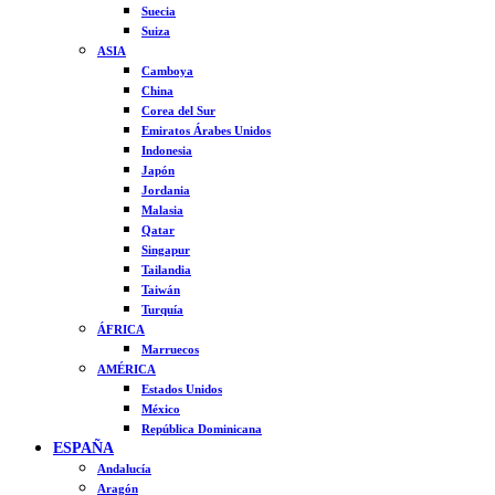
Suecia
Suiza
ASIA
Camboya
China
Corea del Sur
Emiratos Árabes Unidos
Indonesia
Japón
Jordania
Malasia
Qatar
Singapur
Tailandia
Taiwán
Turquía
ÁFRICA
Marruecos
AMÉRICA
Estados Unidos
México
República Dominicana
ESPAÑA
Andalucía
Aragón