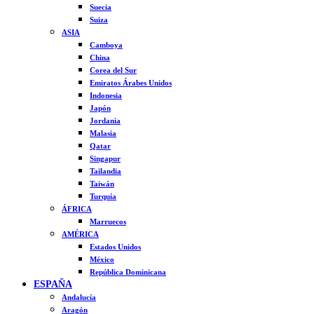
Suecia
Suiza
ASIA
Camboya
China
Corea del Sur
Emiratos Árabes Unidos
Indonesia
Japón
Jordania
Malasia
Qatar
Singapur
Tailandia
Taiwán
Turquía
ÁFRICA
Marruecos
AMÉRICA
Estados Unidos
México
República Dominicana
ESPAÑA
Andalucía
Aragón