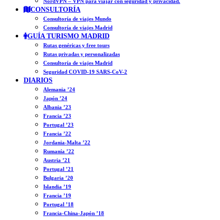
NordVPN – VPN para viajar con seguridad y privacidad.
CONSULTORÍA
Consultoría de viajes Mundo
Consultoría de viajes Madrid
GUÍA TURISMO MADRID
Rutas genéricas y free tours
Rutas privadas y personalizadas
Consultoría de viajes Madrid
Seguridad COVID-19 SARS-CoV-2
DIARIOS
Alemania ’24
Japón ’24
Albania ’23
Francia ’23
Portugal ’23
Francia ’22
Jordania-Malta ’22
Rumanía ’22
Austria ’21
Portugal ’21
Bulgaria ’20
Islandia ’19
Francia ’19
Portugal ’18
Francia-China-Japón ’18