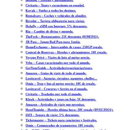
Booking – Hoteles y alojamientos.
Civitatis – Tours y excursiones en español.
Kayak – Vuelos a todos los destinos.
Rentalcars – Coches y vehículos de alquiler.
Revolut – Tarjeta obligatoria para viajar.
Holafly – eSIM con Internet: 5% descuento.
Ria – Cambio de divisa y moneda.
TheFork – Restaurantes: 25€ descuento (81905911).
JR Pass – Japan Rail Pass para Japón.
HomeExchange – Intercambio de casas: 250GP regalo.
Central de Reservas – Hoteles y alojamientos: 10€ regalo.
Voyage Privé – Viajes de lujo al mejor precio.
Vrbo – Casas vacacionales por todo el mundo.
GetYourGuide – Actividades/experiencias/tours.
Amazon – Guías de viaje de todo el mundo.
Logitravel – Agencia: circuitos, paquetes, chollos…
Omio – Tren y bus al mejor precio: 10€ de regalo.
Logitravel – Cruceros y ferries en el mundo.
Civitatis – Traslados por todo el mundo.
Klook – Actividades y tours en Asia: 5€ descuento.
Amazon – Artículos de viaje que necesitas.
HotelTonight – Hoteles última hora: 20€ regalo (DVECINO1).
IATI – Seguro de viaje: 5% descuento.
Ticketmaster – Tickets para conciertos y festivales.
Omio – Comparador de transportes: 10€ regalo.