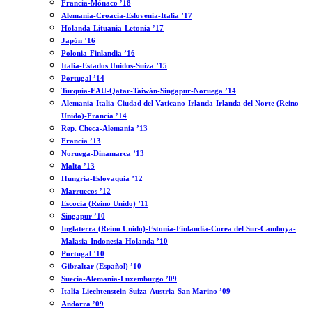
Francia-Mónaco ’18
Alemania-Croacia-Eslovenia-Italia ’17
Holanda-Lituania-Letonia ’17
Japón ’16
Polonia-Finlandia ’16
Italia-Estados Unidos-Suiza ’15
Portugal ’14
Turquía-EAU-Qatar-Taiwán-Singapur-Noruega ’14
Alemania-Italia-Ciudad del Vaticano-Irlanda-Irlanda del Norte (Reino
Unido)-Francia ’14
Rep. Checa-Alemania ’13
Francia ’13
Noruega-Dinamarca ’13
Malta ’13
Hungría-Eslovaquia ’12
Marruecos ’12
Escocia (Reino Unido) ’11
Singapur ’10
Inglaterra (Reino Unido)-Estonia-Finlandia-Corea del Sur-Camboya-
Malasia-Indonesia-Holanda ’10
Portugal ’10
Gibraltar (Español) ’10
Suecia-Alemania-Luxemburgo ’09
Italia-Liechtenstein-Suiza-Austria-San Marino ’09
Andorra ’09