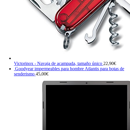
Victorinox - Navaja de acampada, tamaño único
22,90
€
Goodyear impermeables para hombre Atlantis para botas de
senderismo
45,00
€