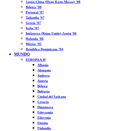
Japón-China (Hong Kong-Macao) ’08
Bélgica ’08
Portugal ’07
Tailandia ’07
Grecia ’07
Italia ’07
Inglaterra (Reino Unido)-Japón ’06
Holanda ’06
México ’05
República Dominicana ’04
MUNDO
EUROPA A-H
Albania
Alemania
Andorra
Austria
Bélgica
Bulgaria
Ciudad del Vaticano
Croacia
Dinamarca
Eslovaquia
Eslovenia
Estonia
Finlandia