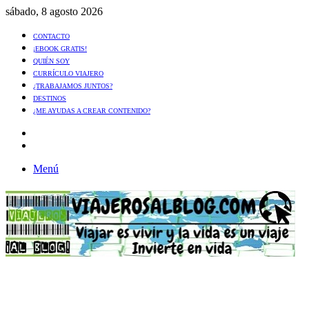
sábado, 8 agosto 2026
CONTACTO
¡EBOOK GRATIS!
QUIÉN SOY
CURRÍCULO VIAJERO
¿TRABAJAMOS JUNTOS?
DESTINOS
¿ME AYUDAS A CREAR CONTENIDO?
Artículo
al
Buscar
azar
Menú