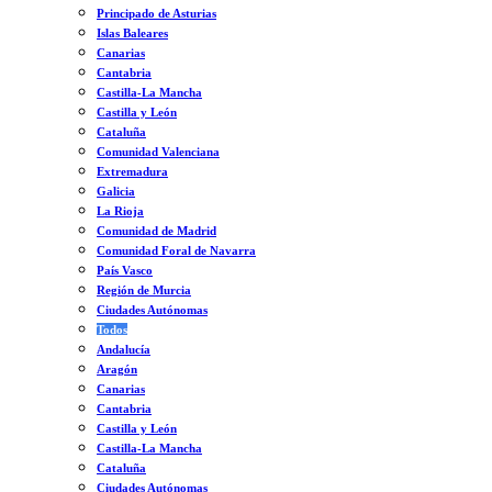
Principado de Asturias
Islas Baleares
Canarias
Cantabria
Castilla-La Mancha
Castilla y León
Cataluña
Comunidad Valenciana
Extremadura
Galicia
La Rioja
Comunidad de Madrid
Comunidad Foral de Navarra
País Vasco
Región de Murcia
Ciudades Autónomas
Todos
Andalucía
Aragón
Canarias
Cantabria
Castilla y León
Castilla-La Mancha
Cataluña
Ciudades Autónomas