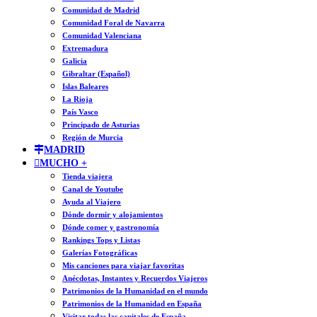
Comunidad de Madrid
Comunidad Foral de Navarra
Comunidad Valenciana
Extremadura
Galicia
Gibraltar (Español)
Islas Baleares
La Rioja
País Vasco
Principado de Asturias
Región de Murcia
MADRID
MUCHO +
Tienda viajera
Canal de Youtube
Ayuda al Viajero
Dónde dormir y alojamientos
Dónde comer y gastronomía
Rankings Tops y Listas
Galerías Fotográficas
Mis canciones para viajar favoritas
Anécdotas, Instantes y Recuerdos Viajeros
Patrimonios de la Humanidad en el mundo
Patrimonios de la Humanidad en España
Visitar todas las capitales de España