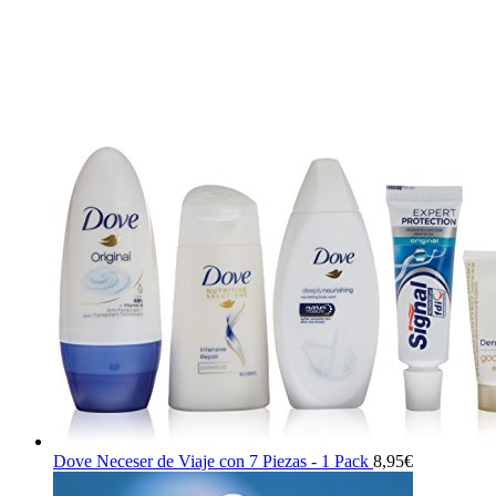
32,00€.
30,40€.
Dove Neceser de Viaje con 7 Piezas - 1 Pack
8,95
€