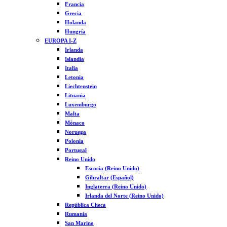
Francia
Grecia
Holanda
Hungría
EUROPA I-Z
Irlanda
Islandia
Italia
Letonia
Liechtenstein
Lituania
Luxemburgo
Malta
Mónaco
Noruega
Polonia
Portugal
Reino Unido
Escocia (Reino Unido)
Gibraltar (Español)
Inglaterra (Reino Unido)
Irlanda del Norte (Reino Unido)
República Checa
Rumanía
San Marino