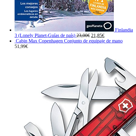
Finlandia
El
El
3 (Lonely Planet-Guías de país)
23,00
€
21,85
€
precio
precio
Cabin Max Copenhagen Conjunto de equipaje de mano
original
actual
51,99
€
era:
es:
23,00€.
21,85€.