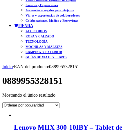
Eventos y Exposiciones
Accesorios y regalos para viajeros
Viajes y experiencias de colaboradores
Colaboraciones, Medios y Entrevistas
TIENDA
ACCESORIOS
ROPA Y CALZADO
TECNOLOGÍA
MOCHILAS Y MALETAS
CAMPING Y EXTERIOR
GUÍAS DE VIAJE Y LIBROS
Inicio
/
EAN del producto
/
0889955328151
0889955328151
Mostrando el único resultado
Lenovo MIIX 300-10IBY – Tablet de