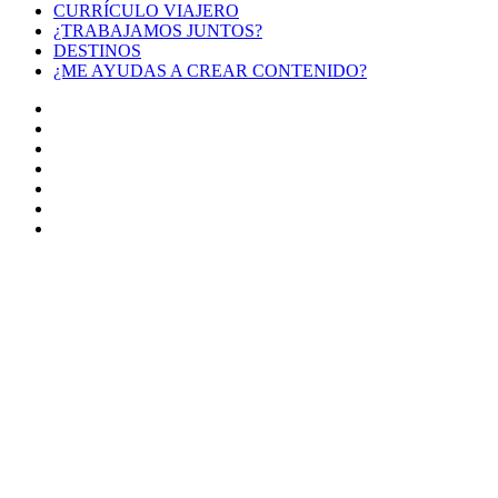
CURRÍCULO VIAJERO
¿TRABAJAMOS JUNTOS?
DESTINOS
¿ME AYUDAS A CREAR CONTENIDO?
Facebook
X
LinkedIn
YouTube
Instagram
TikTok
Buy
Me
Botón
a
volver
Coffee
arriba