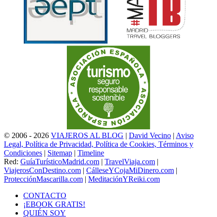
© 2006 - 2026
VIAJEROS AL BLOG
|
David Vecino
|
Aviso
Legal, Política de Privacidad, Política de Cookies, Términos y
Condiciones
|
Sitemap
|
Timeline
Red:
GuíaTurísticoMadrid.com
|
TravelViaja.com
|
ViajerosConDestino.com
|
CálleseYCojaMiDinero.com
|
ProtecciónMascarilla.com
|
MeditaciónYReiki.com
CONTACTO
¡EBOOK GRATIS!
QUIÉN SOY