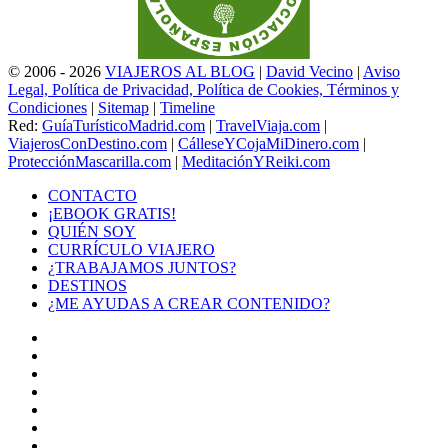
© 2006 - 2026
VIAJEROS AL BLOG
|
David Vecino
|
Aviso
Legal, Política de Privacidad, Política de Cookies, Términos y
Condiciones
|
Sitemap
|
Timeline
Red:
GuíaTurísticoMadrid.com
|
TravelViaja.com
|
ViajerosConDestino.com
|
CálleseYCojaMiDinero.com
|
ProtecciónMascarilla.com
|
MeditaciónYReiki.com
CONTACTO
¡EBOOK GRATIS!
QUIÉN SOY
CURRÍCULO VIAJERO
¿TRABAJAMOS JUNTOS?
DESTINOS
¿ME AYUDAS A CREAR CONTENIDO?
Facebook
X
LinkedIn
YouTube
Instagram
TikTok
Buy