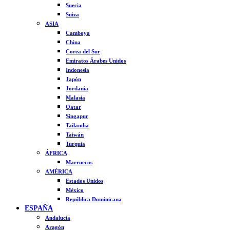
Suecia
Suiza
ASIA
Camboya
China
Corea del Sur
Emiratos Árabes Unidos
Indonesia
Japón
Jordania
Malasia
Qatar
Singapur
Tailandia
Taiwán
Turquía
ÁFRICA
Marruecos
AMÉRICA
Estados Unidos
México
República Dominicana
ESPAÑA
Andalucía
Aragón