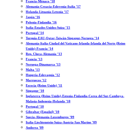
Francia-Mónaco ’18
Alemania-Croacia-Eslovenia-Italia ’17
Holanda-Lituania-Letonia ’17
Japón ’16
Polonia-Finlandia ’16
Italia-Estados Unidos-Suiza ’15
Portugal ’14
Turquía-EAU-Qatar-Taiwán-Singapur-Noruega ’14
Alemania-Italia-Ciudad del Vaticano-Irlanda-Irlanda del Norte (Reino
Unido)-Francia ’14
Rep. Checa-Alemania ’13
Francia ’13
Noruega-Dinamarca ’13
Malta ’13
Hungría-Eslovaquia ’12
Marruecos ’12
Escocia (Reino Unido) ’11
Singapur ’10
Inglaterra (Reino Unido)-Estonia-Finlandia-Corea del Sur-Camboya-
Malasia-Indonesia-Holanda ’10
Portugal ’10
Gibraltar (Español) ’10
Suecia-Alemania-Luxemburgo ’09
Italia-Liechtenstein-Suiza-Austria-San Marino ’09
Andorra ’09