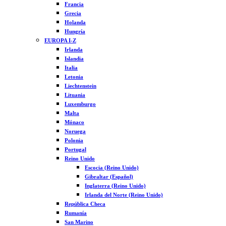
Francia
Grecia
Holanda
Hungría
EUROPA I-Z
Irlanda
Islandia
Italia
Letonia
Liechtenstein
Lituania
Luxemburgo
Malta
Mónaco
Noruega
Polonia
Portugal
Reino Unido
Escocia (Reino Unido)
Gibraltar (Español)
Inglaterra (Reino Unido)
Irlanda del Norte (Reino Unido)
República Checa
Rumanía
San Marino