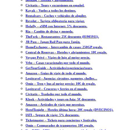
Booking – Hoteles y alojamientos.
Civitatis – Tours y excursiones en español.
Kayak – Vuelos a todos los destinos.
Rentalcars – Coches y vehículos de alquiler.
Revolut – Tarjeta obligatoria para viajar.
Holafly – eSIM con Internet: 5% descuento.
Ria – Cambio de divisa y moneda.
TheFork – Restaurantes: 25€ descuento (81905911).
JR Pass – Japan Rail Pass para Japón.
HomeExchange – Intercambio de casas: 250GP regalo.
Central de Reservas – Hoteles y alojamientos: 10€ regalo.
Voyage Privé – Viajes de lujo al mejor precio.
Vrbo – Casas vacacionales por todo el mundo.
GetYourGuide – Actividades/experiencias/tours.
Amazon – Guías de viaje de todo el mundo.
Logitravel – Agencia: circuitos, paquetes, chollos…
Omio – Tren y bus al mejor precio: 10€ de regalo.
Logitravel – Cruceros y ferries en el mundo.
Civitatis – Traslados por todo el mundo.
Klook – Actividades y tours en Asia: 5€ descuento.
Amazon – Artículos de viaje que necesitas.
HotelTonight – Hoteles última hora: 20€ regalo (DVECINO1).
IATI – Seguro de viaje: 5% descuento.
Ticketmaster – Tickets para conciertos y festivales.
Omio – Comparador de transportes: 10€ regalo.