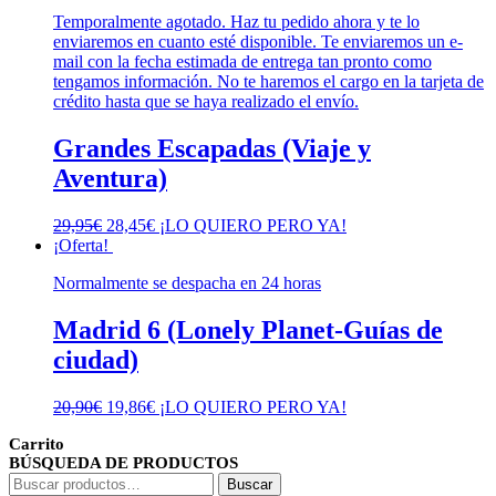
Temporalmente agotado. Haz tu pedido ahora y te lo
enviaremos en cuanto esté disponible. Te enviaremos un e-
mail con la fecha estimada de entrega tan pronto como
tengamos información. No te haremos el cargo en la tarjeta de
crédito hasta que se haya realizado el envío.
Grandes Escapadas (Viaje y
Aventura)
El
El
29,95
€
28,45
€
¡LO QUIERO PERO YA!
precio
precio
¡Oferta!
original
actual
Normalmente se despacha en 24 horas
era:
es:
29,95€.
28,45€.
Madrid 6 (Lonely Planet-Guías de
ciudad)
El
El
20,90
€
19,86
€
¡LO QUIERO PERO YA!
precio
precio
Carrito
original
actual
BÚSQUEDA DE PRODUCTOS
era:
es:
Buscar
20,90€.
19,86€.
Buscar