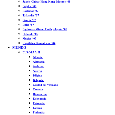
Japón-China (Hong Kong-Macao) ’08
Bélgica ’08
Portugal ’07
Tailandia ’07
Grecia ’07
Italia ’07
Inglaterra (Reino Unido)-Japón ’06
Holanda ’06
México ’05
República Dominicana ’04
MUNDO
EUROPA A-H
Albania
Alemania
Andorra
Austria
Bélgica
Bulgaria
Ciudad del Vaticano
Croacia
Dinamarca
Eslovaquia
Eslovenia
Estonia
Finlandia