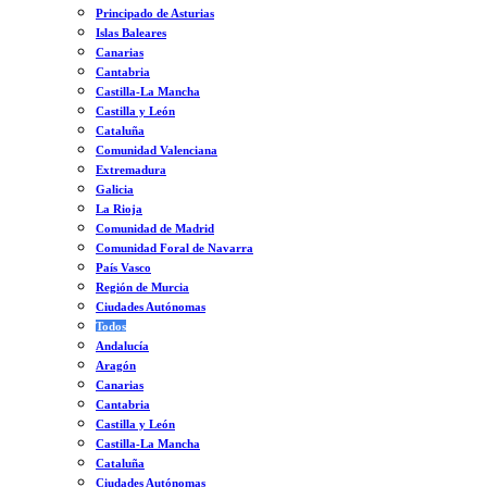
Principado de Asturias
Islas Baleares
Canarias
Cantabria
Castilla-La Mancha
Castilla y León
Cataluña
Comunidad Valenciana
Extremadura
Galicia
La Rioja
Comunidad de Madrid
Comunidad Foral de Navarra
País Vasco
Región de Murcia
Ciudades Autónomas
Todos
Andalucía
Aragón
Canarias
Cantabria
Castilla y León
Castilla-La Mancha
Cataluña
Ciudades Autónomas