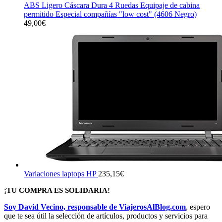
ABS Ligero Cáscara Dura 4 Ruedas Equipaje de cabina
permitido Especial compañías "low cost" (4606 Negro)
49,00
€
Variaciones laptops HP
235,15
€
¡TU COMPRA ES SOLIDARIA!
Soy David Vecino, responsable de ViajerosAlBlog.com
, espero
que te sea útil la selección de artículos, productos y servicios para