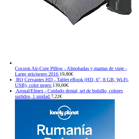
Cocoon Air-Core Pillow - Almohadas y mantas de viaje -
Large gris/negro 2016
19,80
€
BQ Cervantes HD - Tablet eBook (HD, 6", 8 GB, Wi-Fi,
USB), color negro
139,00
€
Aronal/Elmex - Cuidado dental, set de bolsillo, colores
surtidos, 1 unidad
7,22
€