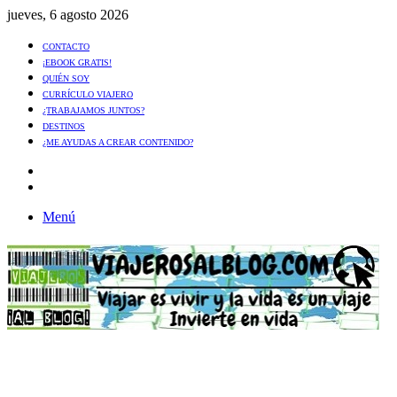
jueves, 6 agosto 2026
CONTACTO
¡EBOOK GRATIS!
QUIÉN SOY
CURRÍCULO VIAJERO
¿TRABAJAMOS JUNTOS?
DESTINOS
¿ME AYUDAS A CREAR CONTENIDO?
Artículo
al
Buscar
azar
Menú