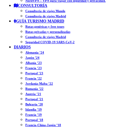
NordVPN – VPN para viajar con seguridad y privacidad.
CONSULTORÍA
Consultoría de viajes Mundo
Consultoría de viajes Madrid
GUÍA TURISMO MADRID
Rutas genéricas y free tours
Rutas privadas y personalizadas
Consultoría de viajes Madrid
Seguridad COVID-19 SARS-CoV-2
DIARIOS
Alemania ’24
Japón ’24
Albania ’23
Francia ’23
Portugal ’23
Francia ’22
Jordania-Malta ’22
Rumanía ’22
Austria ’21
Portugal ’21
Bulgaria ’20
Islandia ’19
Francia ’19
Portugal ’18
Francia-China-Japón ’18