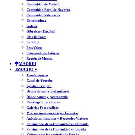
Comunidad de Madrid
Comunidad Foral de Navarra
Comunidad Valenciana
Extremadura
Galicia
Gibraltar (Español)
Islas Baleares
La Rioja
País Vasco
Principado de Asturias
Región de Murcia
MADRID
MUCHO +
Tienda viajera
Canal de Youtube
Ayuda al Viajero
Dónde dormir y alojamientos
Dónde comer y gastronomía
Rankings Tops y Listas
Galerías Fotográficas
Mis canciones para viajar favoritas
Anécdotas, Instantes y Recuerdos Viajeros
Patrimonios de la Humanidad en el mundo
Patrimonios de la Humanidad en España
Visitar todas las capitales de España