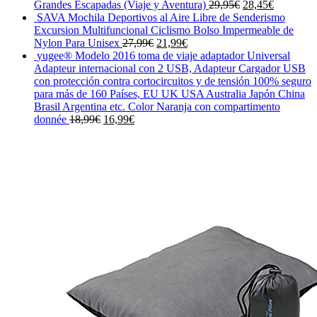
El
El
Grandes Escapadas (Viaje y Aventura)
29,95
€
28,45
€
precio
precio
SAVA Mochila Deportivos al Aire Libre de Senderismo
original
actual
Excursion Multifuncional Ciclismo Bolso Impermeable de
El
El
era:
es:
Nylon Para Unisex
27,99
€
21,99
€
precio
precio
29,95€.
28,45€.
yugee® Modelo 2016 toma de viaje adaptador Universal
original
actual
Adapteur internacional con 2 USB, Adapteur Cargador USB
era:
es:
con protección contra cortocircuitos y de tensión 100% seguro
27,99€.
21,99€.
para más de 160 Países, EU UK USA Australia Japón China
Brasil Argentina etc. Color Naranja con compartimento
El
El
donnée
18,99
€
16,99
€
precio
precio
original
actual
era:
es:
18,99€.
16,99€.