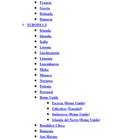
Francia
Grecia
Holanda
Hungría
EUROPA I-Z
Irlanda
Islandia
Italia
Letonia
Liechtenstein
Lituania
Luxemburgo
Malta
Mónaco
Noruega
Polonia
Portugal
Reino Unido
Escocia (Reino Unido)
Gibraltar (Español)
Inglaterra (Reino Unido)
Irlanda del Norte (Reino Unido)
República Checa
Rumanía
San Marino