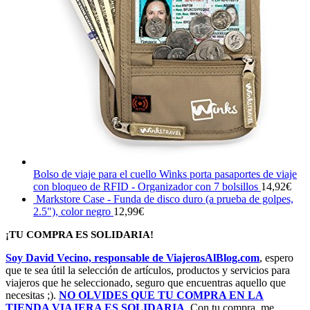
Bolso de viaje para el cuello Winks porta pasaportes de viaje
con bloqueo de RFID - Organizador con 7 bolsillos
14,92
€
Markstore Case - Funda de disco duro (a prueba de golpes,
2.5"), color negro
12,99
€
¡TU COMPRA ES SOLIDARIA!
Soy David Vecino, responsable de ViajerosAlBlog.com
, espero
que te sea útil la selección de artículos, productos y servicios para
viajeros que he seleccionado, seguro que encuentras aquello que
necesitas ;).
NO OLVIDES QUE TU COMPRA EN LA
TIENDA VIAJERA ES SOLIDARIA
. Con tu compra, me