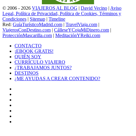
© 2006 - 2026
VIAJEROS AL BLOG
|
David Vecino
|
Aviso
Legal, Política de Privacidad, Política de Cookies, Términos y
Condiciones
|
Sitemap
|
Timeline
Red:
GuíaTurísticoMadrid.com
|
TravelViaja.com
|
ViajerosConDestino.com
|
CálleseYCojaMiDinero.com
|
ProtecciónMascarilla.com
|
MeditaciónYReiki.com
CONTACTO
¡EBOOK GRATIS!
QUIÉN SOY
CURRÍCULO VIAJERO
¿TRABAJAMOS JUNTOS?
DESTINOS
¿ME AYUDAS A CREAR CONTENIDO?
Facebook
X
LinkedIn
YouTube
Instagram
TikTok
Buy
Me
Botón
a