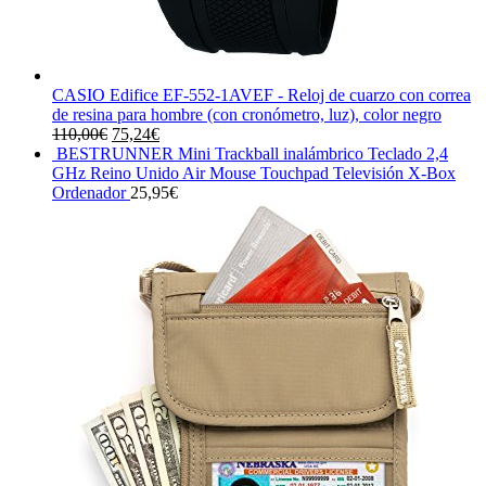
CASIO Edifice EF-552-1AVEF - Reloj de cuarzo con correa
de resina para hombre (con cronómetro, luz), color negro
El
El
110,00
€
75,24
€
precio
precio
BESTRUNNER Mini Trackball inalámbrico Teclado 2,4
original
actual
GHz Reino Unido Air Mouse Touchpad Televisión X-Box
era:
es:
Ordenador
25,95
€
110,00€.
75,24€.