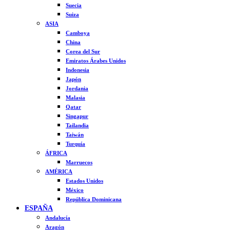
Suecia
Suiza
ASIA
Camboya
China
Corea del Sur
Emiratos Árabes Unidos
Indonesia
Japón
Jordania
Malasia
Qatar
Singapur
Tailandia
Taiwán
Turquía
ÁFRICA
Marruecos
AMÉRICA
Estados Unidos
México
República Dominicana
ESPAÑA
Andalucía
Aragón