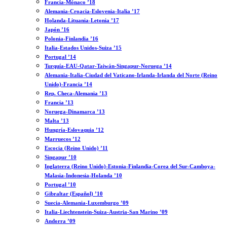
Francia-Mónaco ’18
Alemania-Croacia-Eslovenia-Italia ’17
Holanda-Lituania-Letonia ’17
Japón ’16
Polonia-Finlandia ’16
Italia-Estados Unidos-Suiza ’15
Portugal ’14
Turquía-EAU-Qatar-Taiwán-Singapur-Noruega ’14
Alemania-Italia-Ciudad del Vaticano-Irlanda-Irlanda del Norte (Reino
Unido)-Francia ’14
Rep. Checa-Alemania ’13
Francia ’13
Noruega-Dinamarca ’13
Malta ’13
Hungría-Eslovaquia ’12
Marruecos ’12
Escocia (Reino Unido) ’11
Singapur ’10
Inglaterra (Reino Unido)-Estonia-Finlandia-Corea del Sur-Camboya-
Malasia-Indonesia-Holanda ’10
Portugal ’10
Gibraltar (Español) ’10
Suecia-Alemania-Luxemburgo ’09
Italia-Liechtenstein-Suiza-Austria-San Marino ’09
Andorra ’09