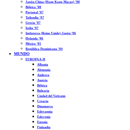
Japón-China (Hong Kong-Macao) ’08
Bélgica ’08
Portugal ’07
Tailandia ’07
Grecia ’07
Italia ’07
Inglaterra (Reino Unido)-Japón ’06
Holanda ’06
México ’05
República Dominicana ’04
MUNDO
EUROPA A-H
Albania
Alemania
Andorra
Austria
Bélgica
Bulgaria
Ciudad del Vaticano
Croacia
Dinamarca
Eslovaquia
Eslovenia
Estonia
Finlandia