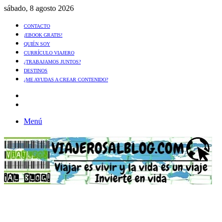
sábado, 8 agosto 2026
CONTACTO
¡EBOOK GRATIS!
QUIÉN SOY
CURRÍCULO VIAJERO
¿TRABAJAMOS JUNTOS?
DESTINOS
¿ME AYUDAS A CREAR CONTENIDO?
Artículo
al
Buscar
azar
Menú