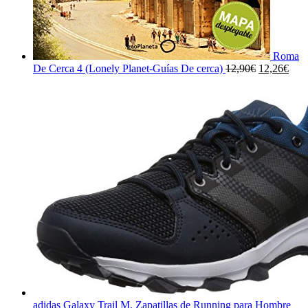
Roma
El
El
De Cerca 4 (Lonely Planet-Guías De cerca)
12,90
€
12,26
€
precio
prec
original
actu
era:
es:
12,90€.
12,2
adidas Galaxy Trail M, Zapatillas de Running para Hombre