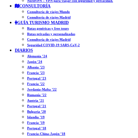
NordVPN – VPN para viajar con seguridad y privacidad.
CONSULTORÍA
Consultoría de viajes Mundo
Consultoría de viajes Madrid
GUÍA TURISMO MADRID
Rutas genéricas y free tours
Rutas privadas y personalizadas
Consultoría de viajes Madrid
Seguridad COVID-19 SARS-CoV-2
DIARIOS
Alemania ’24
Japón ’24
Albania ’23
Francia ’23
Portugal ’23
Francia ’22
Jordania-Malta ’22
Rumanía ’22
Austria ’21
Portugal ’21
Bulgaria ’20
Islandia ’19
Francia ’19
Portugal ’18
Francia-China-Japón ’18