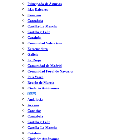
Principado de Asturias
Islas Baleares
Canarias
Cantabria
Castilla-La Mancha
Castilla y León
Cataluña
Comunidad Valenciana
Extremadura
Galicia
La Rioja
Comunidad de Madrid
Comunidad Foral de Navarra
País Vasco
Región de Murcia
Ciudades Autónomas
Todos
Andalucía
Aragón
Canarias
Cantabria
Castilla y León
Castilla-La Mancha
Cataluña
Ciudades Autónomas