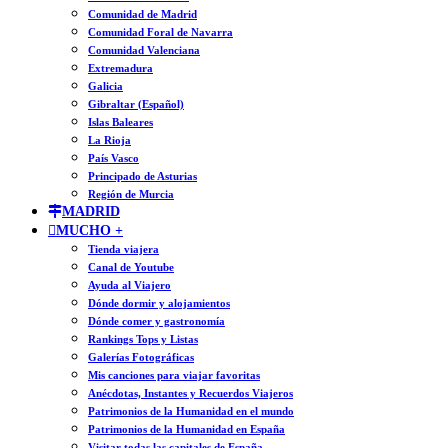
Comunidad de Madrid
Comunidad Foral de Navarra
Comunidad Valenciana
Extremadura
Galicia
Gibraltar (Español)
Islas Baleares
La Rioja
País Vasco
Principado de Asturias
Región de Murcia
MADRID
MUCHO +
Tienda viajera
Canal de Youtube
Ayuda al Viajero
Dónde dormir y alojamientos
Dónde comer y gastronomía
Rankings Tops y Listas
Galerías Fotográficas
Mis canciones para viajar favoritas
Anécdotas, Instantes y Recuerdos Viajeros
Patrimonios de la Humanidad en el mundo
Patrimonios de la Humanidad en España
Visitar todas las capitales de España