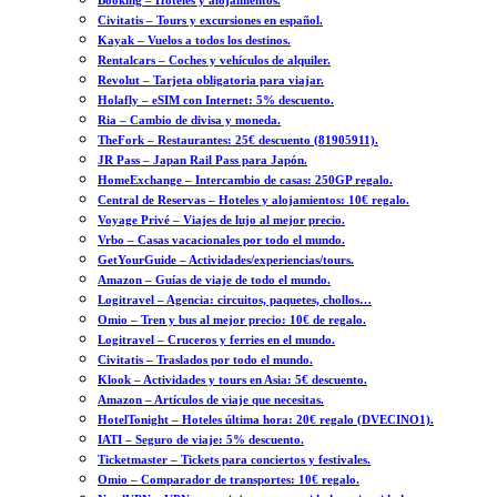
Booking – Hoteles y alojamientos.
Civitatis – Tours y excursiones en español.
Kayak – Vuelos a todos los destinos.
Rentalcars – Coches y vehículos de alquiler.
Revolut – Tarjeta obligatoria para viajar.
Holafly – eSIM con Internet: 5% descuento.
Ria – Cambio de divisa y moneda.
TheFork – Restaurantes: 25€ descuento (81905911).
JR Pass – Japan Rail Pass para Japón.
HomeExchange – Intercambio de casas: 250GP regalo.
Central de Reservas – Hoteles y alojamientos: 10€ regalo.
Voyage Privé – Viajes de lujo al mejor precio.
Vrbo – Casas vacacionales por todo el mundo.
GetYourGuide – Actividades/experiencias/tours.
Amazon – Guías de viaje de todo el mundo.
Logitravel – Agencia: circuitos, paquetes, chollos…
Omio – Tren y bus al mejor precio: 10€ de regalo.
Logitravel – Cruceros y ferries en el mundo.
Civitatis – Traslados por todo el mundo.
Klook – Actividades y tours en Asia: 5€ descuento.
Amazon – Artículos de viaje que necesitas.
HotelTonight – Hoteles última hora: 20€ regalo (DVECINO1).
IATI – Seguro de viaje: 5% descuento.
Ticketmaster – Tickets para conciertos y festivales.
Omio – Comparador de transportes: 10€ regalo.