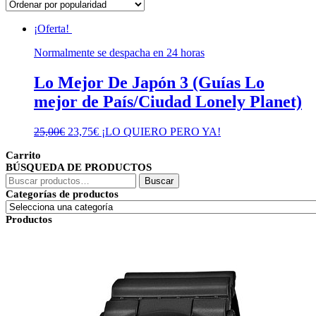
¡Oferta!
Normalmente se despacha en 24 horas
Lo Mejor De Japón 3 (Guías Lo
mejor de País/Ciudad Lonely Planet)
El
El
25,00
€
23,75
€
¡LO QUIERO PERO YA!
precio
precio
Carrito
original
actual
BÚSQUEDA DE PRODUCTOS
era:
es:
Buscar
25,00€.
23,75€.
Buscar
por:
Categorías de productos
Productos