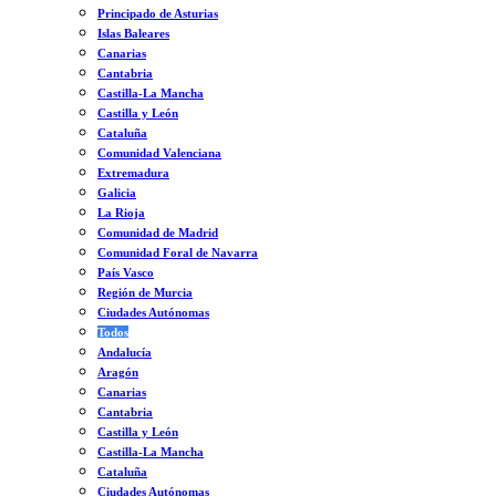
Principado de Asturias
Islas Baleares
Canarias
Cantabria
Castilla-La Mancha
Castilla y León
Cataluña
Comunidad Valenciana
Extremadura
Galicia
La Rioja
Comunidad de Madrid
Comunidad Foral de Navarra
País Vasco
Región de Murcia
Ciudades Autónomas
Todos
Andalucía
Aragón
Canarias
Cantabria
Castilla y León
Castilla-La Mancha
Cataluña
Ciudades Autónomas