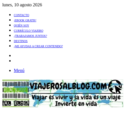
lunes, 10 agosto 2026
CONTACTO
¡EBOOK GRATIS!
QUIÉN SOY
CURRÍCULO VIAJERO
¿TRABAJAMOS JUNTOS?
DESTINOS
¿ME AYUDAS A CREAR CONTENIDO?
Artículo
al
Buscar
azar
Menú