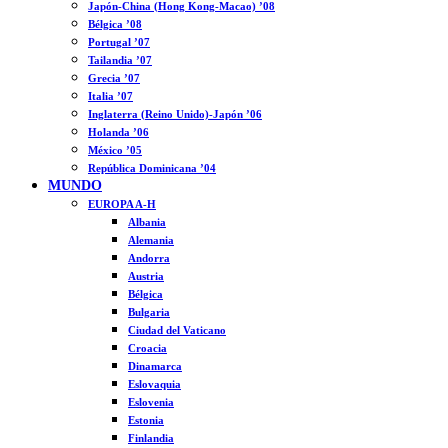
Japón-China (Hong Kong-Macao) ’08
Bélgica ’08
Portugal ’07
Tailandia ’07
Grecia ’07
Italia ’07
Inglaterra (Reino Unido)-Japón ’06
Holanda ’06
México ’05
República Dominicana ’04
MUNDO
EUROPA A-H
Albania
Alemania
Andorra
Austria
Bélgica
Bulgaria
Ciudad del Vaticano
Croacia
Dinamarca
Eslovaquia
Eslovenia
Estonia
Finlandia