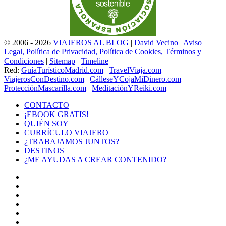
© 2006 - 2026
VIAJEROS AL BLOG
|
David Vecino
|
Aviso
Legal, Política de Privacidad, Política de Cookies, Términos y
Condiciones
|
Sitemap
|
Timeline
Red:
GuíaTurísticoMadrid.com
|
TravelViaja.com
|
ViajerosConDestino.com
|
CálleseYCojaMiDinero.com
|
ProtecciónMascarilla.com
|
MeditaciónYReiki.com
CONTACTO
¡EBOOK GRATIS!
QUIÉN SOY
CURRÍCULO VIAJERO
¿TRABAJAMOS JUNTOS?
DESTINOS
¿ME AYUDAS A CREAR CONTENIDO?
Facebook
X
LinkedIn
YouTube
Instagram
TikTok