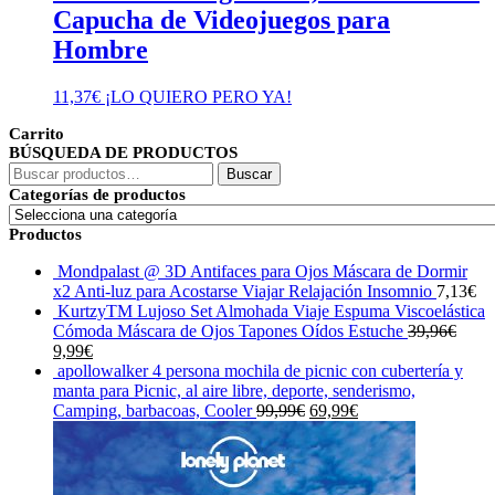
Capucha de Videojuegos para
Hombre
11,37
€
¡LO QUIERO PERO YA!
Carrito
BÚSQUEDA DE PRODUCTOS
Buscar
Buscar
por:
Categorías de productos
Productos
Mondpalast @ 3D Antifaces para Ojos Máscara de Dormir
x2 Anti-luz para Acostarse Viajar Relajación Insomnio
7,13
€
KurtzyTM Lujoso Set Almohada Viaje Espuma Viscoelástica
Cómoda Máscara de Ojos Tapones Oídos Estuche
39,96
€
El
El
9,99
€
precio
precio
apollowalker 4 persona mochila de picnic con cubertería y
original
actual
manta para Picnic, al aire libre, deporte, senderismo,
era:
es:
El
El
Camping, barbacoas, Cooler
99,99
€
69,99
€
39,96€.
9,99€.
precio
precio
original
actual
era:
es:
99,99€.
69,99€.