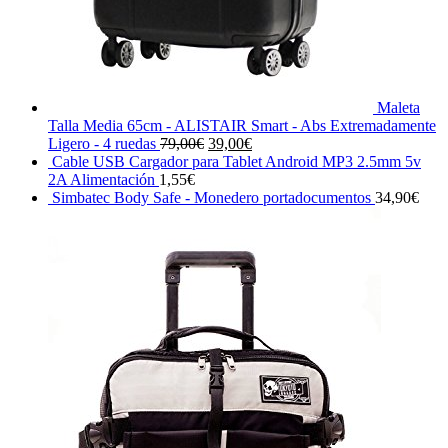
Maleta
Talla Media 65cm - ALISTAIR Smart - Abs Extremadamente
El
El
Ligero - 4 ruedas
79,00
€
39,00
€
precio
precio
Cable USB Cargador para Tablet Android MP3 2.5mm 5v
original
actual
2A Alimentación
1,55
€
era:
es:
Simbatec Body Safe - Monedero portadocumentos
34,90
€
79,00€.
39,00€.