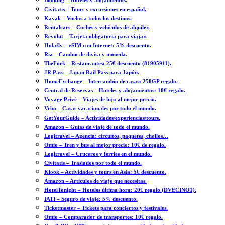
Booking – Hoteles y alojamientos.
Civitatis – Tours y excursiones en español.
Kayak – Vuelos a todos los destinos.
Rentalcars – Coches y vehículos de alquiler.
Revolut – Tarjeta obligatoria para viajar.
Holafly – eSIM con Internet: 5% descuento.
Ria – Cambio de divisa y moneda.
TheFork – Restaurantes: 25€ descuento (81905911).
JR Pass – Japan Rail Pass para Japón.
HomeExchange – Intercambio de casas: 250GP regalo.
Central de Reservas – Hoteles y alojamientos: 10€ regalo.
Voyage Privé – Viajes de lujo al mejor precio.
Vrbo – Casas vacacionales por todo el mundo.
GetYourGuide – Actividades/experiencias/tours.
Amazon – Guías de viaje de todo el mundo.
Logitravel – Agencia: circuitos, paquetes, chollos…
Omio – Tren y bus al mejor precio: 10€ de regalo.
Logitravel – Cruceros y ferries en el mundo.
Civitatis – Traslados por todo el mundo.
Klook – Actividades y tours en Asia: 5€ descuento.
Amazon – Artículos de viaje que necesitas.
HotelTonight – Hoteles última hora: 20€ regalo (DVECINO1).
IATI – Seguro de viaje: 5% descuento.
Ticketmaster – Tickets para conciertos y festivales.
Omio – Comparador de transportes: 10€ regalo.