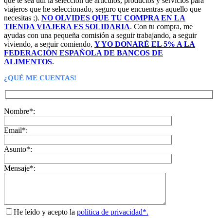
que te sea útil la selección de artículos, productos y servicios para
viajeros que he seleccionado, seguro que encuentras aquello que
necesitas ;).
NO OLVIDES QUE TU COMPRA EN LA
TIENDA VIAJERA ES SOLIDARIA
. Con tu compra, me
ayudas con una pequeña comisión a seguir trabajando, a seguir
viviendo, a seguir comiendo,
Y YO DONARÉ EL 5% A LA
FEDERACIÓN ESPAÑOLA DE BANCOS DE
ALIMENTOS
.
¿QUÉ ME CUENTAS!
Nombre*:
Email*:
Asunto*:
Mensaje*:
He leído y acepto la
política de privacidad*.