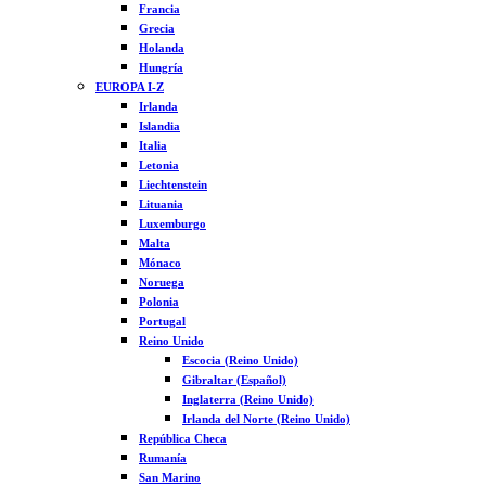
Francia
Grecia
Holanda
Hungría
EUROPA I-Z
Irlanda
Islandia
Italia
Letonia
Liechtenstein
Lituania
Luxemburgo
Malta
Mónaco
Noruega
Polonia
Portugal
Reino Unido
Escocia (Reino Unido)
Gibraltar (Español)
Inglaterra (Reino Unido)
Irlanda del Norte (Reino Unido)
República Checa
Rumanía
San Marino