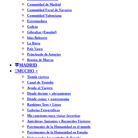
Comunidad de Madrid
Comunidad Foral de Navarra
Comunidad Valenciana
Extremadura
Galicia
Gibraltar (Español)
Islas Baleares
La Rioja
País Vasco
Principado de Asturias
Región de Murcia
MADRID
MUCHO +
Tienda viajera
Canal de Youtube
Ayuda al Viajero
Dónde dormir y alojamientos
Dónde comer y gastronomía
Rankings Tops y Listas
Galerías Fotográficas
Mis canciones para viajar favoritas
Anécdotas, Instantes y Recuerdos Viajeros
Patrimonios de la Humanidad en el mundo
Patrimonios de la Humanidad en España
Visitar todas las capitales de España