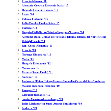
Francia-Mónaco ’18
Alemania-Croacia-Eslovenia-Italia ’17
Holanda-Lituania-Letonia ’17
Japón ’16
Polonia-Finlandia ’16
Italia-Estados Unidos-Suiza ’15
Portugal ’14
Turquía-EAU-Qatar-Taiwán-Singapur-Noruega ’14
Alemania-Italia-Ciudad del Vaticano-Irlanda-Irlanda del Norte (Reino
Unido)-Francia ’14
Rep. Checa-Alemania ’13
Francia ’13
Noruega-Dinamarca ’13
Malta ’13
Hungría-Eslovaquia ’12
Marruecos ’12
Escocia (Reino Unido) ’11
Singapur ’10
Inglaterra (Reino Unido)-Estonia-Finlandia-Corea del Sur-Camboya-
Malasia-Indonesia-Holanda ’10
Portugal ’10
Gibraltar (Español) ’10
Suecia-Alemania-Luxemburgo ’09
Italia-Liechtenstein-Suiza-Austria-San Marino ’09
Andorra ’09