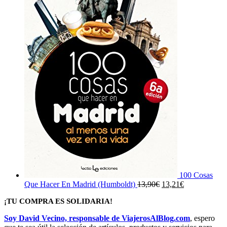
100 Cosas
El
El
Que Hacer En Madrid (Humboldt)
13,90
€
13,21
€
precio
precio
¡TU COMPRA ES SOLIDARIA!
original
actual
era:
es:
Soy David Vecino, responsable de ViajerosAlBlog.com
, espero
13,90€.
13,21€.