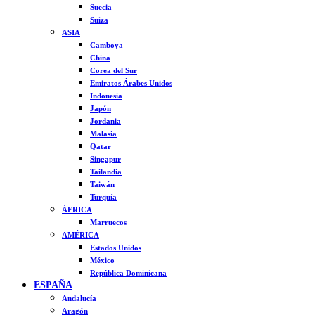
Suecia
Suiza
ASIA
Camboya
China
Corea del Sur
Emiratos Árabes Unidos
Indonesia
Japón
Jordania
Malasia
Qatar
Singapur
Tailandia
Taiwán
Turquía
ÁFRICA
Marruecos
AMÉRICA
Estados Unidos
México
República Dominicana
ESPAÑA
Andalucía
Aragón