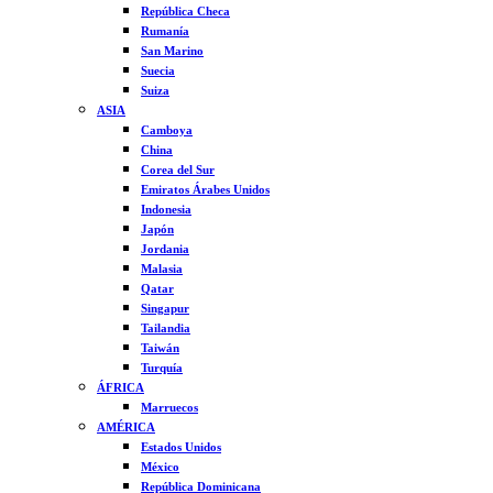
República Checa
Rumanía
San Marino
Suecia
Suiza
ASIA
Camboya
China
Corea del Sur
Emiratos Árabes Unidos
Indonesia
Japón
Jordania
Malasia
Qatar
Singapur
Tailandia
Taiwán
Turquía
ÁFRICA
Marruecos
AMÉRICA
Estados Unidos
México
República Dominicana