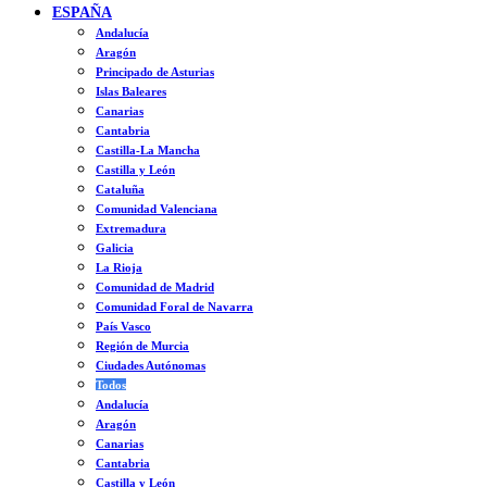
ESPAÑA
Andalucía
Aragón
Principado de Asturias
Islas Baleares
Canarias
Cantabria
Castilla-La Mancha
Castilla y León
Cataluña
Comunidad Valenciana
Extremadura
Galicia
La Rioja
Comunidad de Madrid
Comunidad Foral de Navarra
País Vasco
Región de Murcia
Ciudades Autónomas
Todos
Andalucía
Aragón
Canarias
Cantabria
Castilla y León