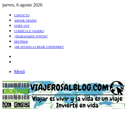
jueves, 6 agosto 2026
CONTACTO
¡EBOOK GRATIS!
QUIÉN SOY
CURRÍCULO VIAJERO
¿TRABAJAMOS JUNTOS?
DESTINOS
¿ME AYUDAS A CREAR CONTENIDO?
Artículo
al
Buscar
azar
Menú