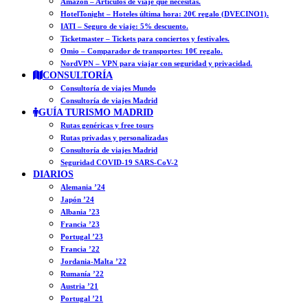
Amazon – Artículos de viaje que necesitas.
HotelTonight – Hoteles última hora: 20€ regalo (DVECINO1).
IATI – Seguro de viaje: 5% descuento.
Ticketmaster – Tickets para conciertos y festivales.
Omio – Comparador de transportes: 10€ regalo.
NordVPN – VPN para viajar con seguridad y privacidad.
CONSULTORÍA
Consultoría de viajes Mundo
Consultoría de viajes Madrid
GUÍA TURISMO MADRID
Rutas genéricas y free tours
Rutas privadas y personalizadas
Consultoría de viajes Madrid
Seguridad COVID-19 SARS-CoV-2
DIARIOS
Alemania ’24
Japón ’24
Albania ’23
Francia ’23
Portugal ’23
Francia ’22
Jordania-Malta ’22
Rumanía ’22
Austria ’21
Portugal ’21