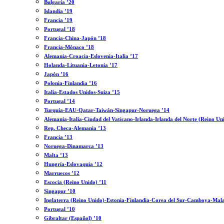
Bulgaria ’20
Islandia ’19
Francia ’19
Portugal ’18
Francia-China-Japón ’18
Francia-Mónaco ’18
Alemania-Croacia-Eslovenia-Italia ’17
Holanda-Lituania-Letonia ’17
Japón ’16
Polonia-Finlandia ’16
Italia-Estados Unidos-Suiza ’15
Portugal ’14
Turquía-EAU-Qatar-Taiwán-Singapur-Noruega ’14
Alemania-Italia-Ciudad del Vaticano-Irlanda-Irlanda del Norte (Reino Un
Rep. Checa-Alemania ’13
Francia ’13
Noruega-Dinamarca ’13
Malta ’13
Hungría-Eslovaquia ’12
Marruecos ’12
Escocia (Reino Unido) ’11
Singapur ’10
Inglaterra (Reino Unido)-Estonia-Finlandia-Corea del Sur-Camboya-Mala
Portugal ’10
Gibraltar (Español) ’10