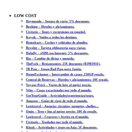
LOW COST
Heymondo – Seguro de viaje: 5% descuento.
Booking – Hoteles y alojamientos.
Civitatis – Tours y excursiones en español.
Kayak – Vuelos a todos los destinos.
Rentalcars – Coches y vehículos de alquiler.
Revolut – Tarjeta obligatoria para viajar.
Holafly – eSIM con Internet: 5% descuento.
Ria – Cambio de divisa y moneda.
TheFork – Restaurantes: 25€ descuento (81905911).
JR Pass – Japan Rail Pass para Japón.
HomeExchange – Intercambio de casas: 250GP regalo.
Central de Reservas – Hoteles y alojamientos: 10€ regalo.
Voyage Privé – Viajes de lujo al mejor precio.
Vrbo – Casas vacacionales por todo el mundo.
GetYourGuide – Actividades/experiencias/tours.
Amazon – Guías de viaje de todo el mundo.
Logitravel – Agencia: circuitos, paquetes, chollos…
Omio – Tren y bus al mejor precio: 10€ de regalo.
Logitravel – Cruceros y ferries en el mundo.
Civitatis – Traslados por todo el mundo.
Klook – Actividades y tours en Asia: 5€ descuento.