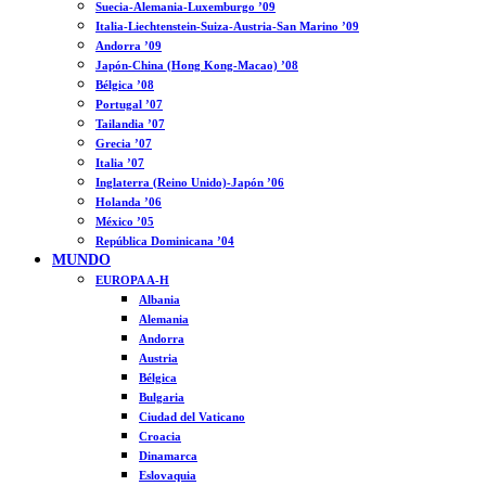
Suecia-Alemania-Luxemburgo ’09
Italia-Liechtenstein-Suiza-Austria-San Marino ’09
Andorra ’09
Japón-China (Hong Kong-Macao) ’08
Bélgica ’08
Portugal ’07
Tailandia ’07
Grecia ’07
Italia ’07
Inglaterra (Reino Unido)-Japón ’06
Holanda ’06
México ’05
República Dominicana ’04
MUNDO
EUROPA A-H
Albania
Alemania
Andorra
Austria
Bélgica
Bulgaria
Ciudad del Vaticano
Croacia
Dinamarca
Eslovaquia