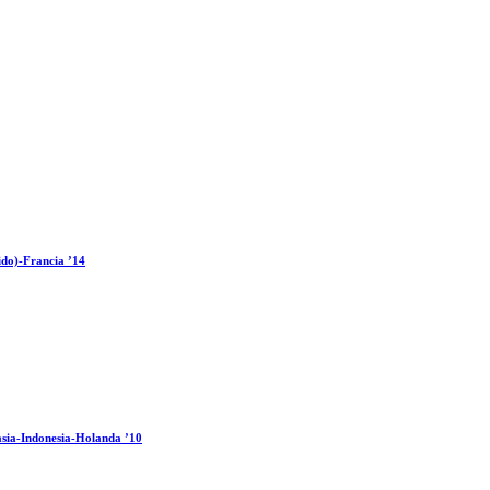
ido)-Francia ’14
sia-Indonesia-Holanda ’10