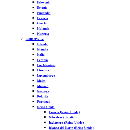
Eslovenia
Estonia
Finlandia
Francia
Grecia
Holanda
Hungría
EUROPA I-Z
Irlanda
Islandia
Italia
Letonia
Liechtenstein
Lituania
Luxemburgo
Malta
Mónaco
Noruega
Polonia
Portugal
Reino Unido
Escocia (Reino Unido)
Gibraltar (Español)
Inglaterra (Reino Unido)
Irlanda del Norte (Reino Unido)