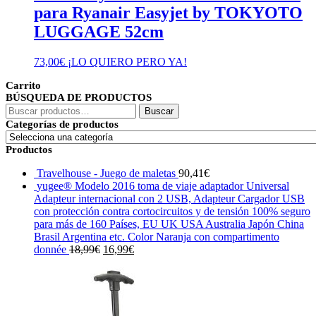
para Ryanair Easyjet by TOKYOTO
LUGGAGE 52cm
73,00
€
¡LO QUIERO PERO YA!
Carrito
BÚSQUEDA DE PRODUCTOS
Buscar
Buscar
por:
Categorías de productos
Productos
Travelhouse - Juego de maletas
90,41
€
yugee® Modelo 2016 toma de viaje adaptador Universal
Adapteur internacional con 2 USB, Adapteur Cargador USB
con protección contra cortocircuitos y de tensión 100% seguro
para más de 160 Países, EU UK USA Australia Japón China
Brasil Argentina etc. Color Naranja con compartimento
El
El
donnée
18,99
€
16,99
€
precio
precio
original
actual
era:
es:
18,99€.
16,99€.