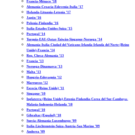
Francia-Mónaco ’18
Alemania-Croacia-Eslovenia-Italia ’17
Holanda-Lituania-Letonia ’17
Japón ’16
Polonia-Finlandia ’16
Italia-Estados Unidos-Suiza ’15
Portugal ’14
Turquía-EAU-Qatar-Taiwán-Singapur-Noruega ’14
Alemania-Italia-Ciudad del Vaticano-Irlanda-Irlanda del Norte (Reino
Unido)-Francia ’14
Rep. Checa-Alemania ’13
Francia ’13
Noruega-Dinamarca ’13
Malta ’13
Hungría-Eslovaquia ’12
Marruecos ’12
Escocia (Reino Unido) ’11
Singapur ’10
Inglaterra (Reino Unido)-Estonia-Finlandia-Corea del Sur-Camboya-
Malasia-Indonesia-Holanda ’10
Portugal ’10
Gibraltar (Español) ’10
Suecia-Alemania-Luxemburgo ’09
Italia-Liechtenstein-Suiza-Austria-San Marino ’09
Andorra ’09