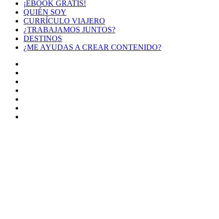
¡EBOOK GRATIS!
QUIÉN SOY
CURRÍCULO VIAJERO
¿TRABAJAMOS JUNTOS?
DESTINOS
¿ME AYUDAS A CREAR CONTENIDO?
Facebook
X
LinkedIn
YouTube
Instagram
TikTok
Buy
Me
Botón
a
volver
Coffee
arriba