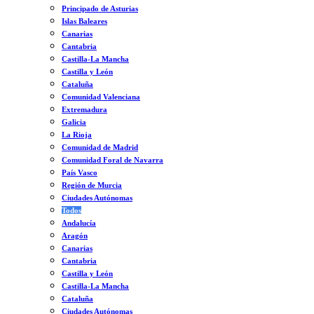
Principado de Asturias
Islas Baleares
Canarias
Cantabria
Castilla-La Mancha
Castilla y León
Cataluña
Comunidad Valenciana
Extremadura
Galicia
La Rioja
Comunidad de Madrid
Comunidad Foral de Navarra
País Vasco
Región de Murcia
Ciudades Autónomas
Todos
Andalucía
Aragón
Canarias
Cantabria
Castilla y León
Castilla-La Mancha
Cataluña
Ciudades Autónomas