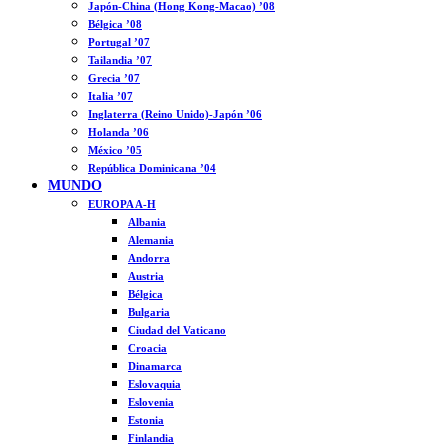
Japón-China (Hong Kong-Macao) ’08
Bélgica ’08
Portugal ’07
Tailandia ’07
Grecia ’07
Italia ’07
Inglaterra (Reino Unido)-Japón ’06
Holanda ’06
México ’05
República Dominicana ’04
MUNDO
EUROPA A-H
Albania
Alemania
Andorra
Austria
Bélgica
Bulgaria
Ciudad del Vaticano
Croacia
Dinamarca
Eslovaquia
Eslovenia
Estonia
Finlandia