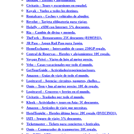
Booking – Hoteles y alojamientos.
Civitatis – Tours y excursiones en español.
Kayak – Vuelos a todos los destinos.
Rentalcars – Coches y vehículos de alquiler.
Revolut – Tarjeta obligatoria para viajar.
Holafly – eSIM con Internet: 5% descuento.
Ria – Cambio de divisa y moneda.
TheFork – Restaurantes: 25€ descuento (81905911).
JR Pass – Japan Rail Pass para Japón.
HomeExchange – Intercambio de casas: 250GP regalo.
Central de Reservas – Hoteles y alojamientos: 10€ regalo.
Voyage Privé – Viajes de lujo al mejor precio.
Vrbo – Casas vacacionales por todo el mundo.
GetYourGuide – Actividades/experiencias/tours.
Amazon – Guías de viaje de todo el mundo.
Logitravel – Agencia: circuitos, paquetes, chollos…
Omio – Tren y bus al mejor precio: 10€ de regalo.
Logitravel – Cruceros y ferries en el mundo.
Civitatis – Traslados por todo el mundo.
Klook – Actividades y tours en Asia: 5€ descuento.
Amazon – Artículos de viaje que necesitas.
HotelTonight – Hoteles última hora: 20€ regalo (DVECINO1).
IATI – Seguro de viaje: 5% descuento.
Ticketmaster – Tickets para conciertos y festivales.
Omio – Comparador de transportes: 10€ regalo.