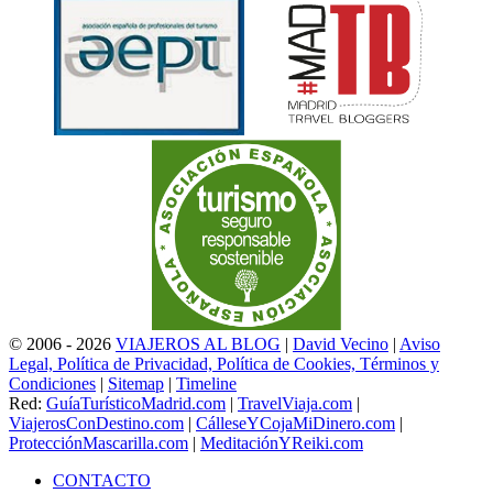
© 2006 - 2026
VIAJEROS AL BLOG
|
David Vecino
|
Aviso
Legal, Política de Privacidad, Política de Cookies, Términos y
Condiciones
|
Sitemap
|
Timeline
Red:
GuíaTurísticoMadrid.com
|
TravelViaja.com
|
ViajerosConDestino.com
|
CálleseYCojaMiDinero.com
|
ProtecciónMascarilla.com
|
MeditaciónYReiki.com
CONTACTO