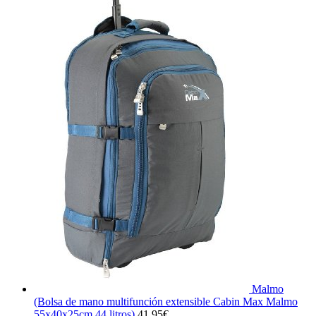
Malmo
(Bolsa de mano multifunción extensible Cabin Max Malmo
55x40x25cm 44 litros)
41,95
€