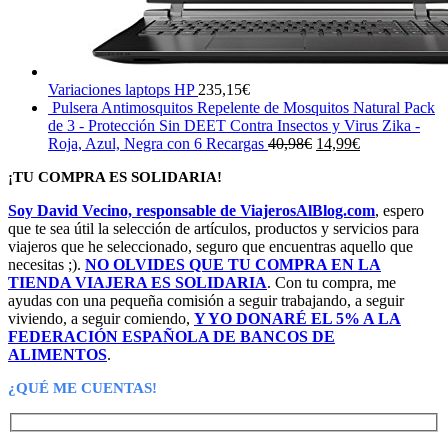
Variaciones laptops HP
235,15
€
Pulsera Antimosquitos Repelente de Mosquitos Natural Pack
de 3 - Protección Sin DEET Contra Insectos y Virus Zika -
El
El
Roja, Azul, Negra con 6 Recargas
40,98
€
14,99
€
precio
precio
¡TU COMPRA ES SOLIDARIA!
original
actual
era:
es:
Soy David Vecino, responsable de ViajerosAlBlog.com
, espero
40,98€.
14,99€.
que te sea útil la selección de artículos, productos y servicios para
viajeros que he seleccionado, seguro que encuentras aquello que
necesitas ;).
NO OLVIDES QUE TU COMPRA EN LA
TIENDA VIAJERA ES SOLIDARIA
. Con tu compra, me
ayudas con una pequeña comisión a seguir trabajando, a seguir
viviendo, a seguir comiendo,
Y YO DONARÉ EL 5% A LA
FEDERACIÓN ESPAÑOLA DE BANCOS DE
ALIMENTOS
.
¿QUÉ ME CUENTAS!