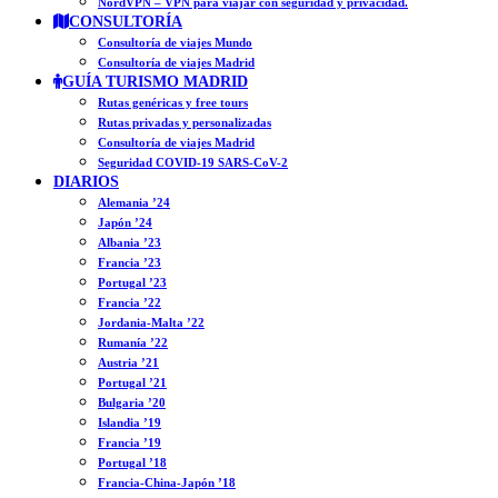
NordVPN – VPN para viajar con seguridad y privacidad.
CONSULTORÍA
Consultoría de viajes Mundo
Consultoría de viajes Madrid
GUÍA TURISMO MADRID
Rutas genéricas y free tours
Rutas privadas y personalizadas
Consultoría de viajes Madrid
Seguridad COVID-19 SARS-CoV-2
DIARIOS
Alemania ’24
Japón ’24
Albania ’23
Francia ’23
Portugal ’23
Francia ’22
Jordania-Malta ’22
Rumanía ’22
Austria ’21
Portugal ’21
Bulgaria ’20
Islandia ’19
Francia ’19
Portugal ’18
Francia-China-Japón ’18