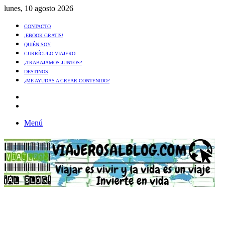
lunes, 10 agosto 2026
CONTACTO
¡EBOOK GRATIS!
QUIÉN SOY
CURRÍCULO VIAJERO
¿TRABAJAMOS JUNTOS?
DESTINOS
¿ME AYUDAS A CREAR CONTENIDO?
Artículo
al
Buscar
azar
Menú