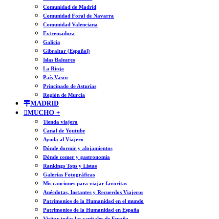
Comunidad de Madrid
Comunidad Foral de Navarra
Comunidad Valenciana
Extremadura
Galicia
Gibraltar (Español)
Islas Baleares
La Rioja
País Vasco
Principado de Asturias
Región de Murcia
MADRID
MUCHO +
Tienda viajera
Canal de Youtube
Ayuda al Viajero
Dónde dormir y alojamientos
Dónde comer y gastronomía
Rankings Tops y Listas
Galerías Fotográficas
Mis canciones para viajar favoritas
Anécdotas, Instantes y Recuerdos Viajeros
Patrimonios de la Humanidad en el mundo
Patrimonios de la Humanidad en España
Visitar todas las capitales de España