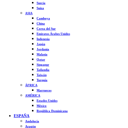
Suecia
Suiza
ASIA
Camboya
China
Corea del Sur
Emiratos Árabes Unidos
Indonesia
Japón
Jordania
Malasia
Qatar
Singapur
Tailandia
Taiwán
Turquía
ÁFRICA
Marruecos
AMÉRICA
Estados Unidos
México
República Dominicana
ESPAÑA
Andalucía
Aragón