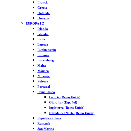
Francia
Grecia
Holanda
Hungría
EUROPA I-Z
Irlanda
Islandia
Italia
Letonia
Liechtenstein
Lituania
Luxemburgo
Malta
Mónaco
Noruega
Polonia
Portugal
Reino Unido
Escocia (Reino Unido)
Gibraltar (Español)
Inglaterra (Reino Unido)
Irlanda del Norte (Reino Unido)
República Checa
Rumanía
San Marino