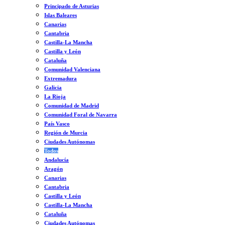
Principado de Asturias
Islas Baleares
Canarias
Cantabria
Castilla-La Mancha
Castilla y León
Cataluña
Comunidad Valenciana
Extremadura
Galicia
La Rioja
Comunidad de Madrid
Comunidad Foral de Navarra
País Vasco
Región de Murcia
Ciudades Autónomas
Todos
Andalucía
Aragón
Canarias
Cantabria
Castilla y León
Castilla-La Mancha
Cataluña
Ciudades Autónomas