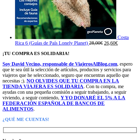
Costa
El
El
Rica 6 (Guías de País Lonely Planet)
28,00
€
26,60
€
precio
precio
¡TU COMPRA ES SOLIDARIA!
original
actual
era:
es:
Soy David Vecino, responsable de ViajerosAlBlog.com
, espero
28,00€.
26,60€.
que te sea útil la selección de artículos, productos y servicios para
viajeros que he seleccionado, seguro que encuentras aquello que
necesitas ;).
NO OLVIDES QUE TU COMPRA EN LA
TIENDA VIAJERA ES SOLIDARIA
. Con tu compra, me
ayudas con una pequeña comisión a seguir trabajando, a seguir
viviendo, a seguir comiendo,
Y YO DONARÉ EL 5% A LA
FEDERACIÓN ESPAÑOLA DE BANCOS DE
ALIMENTOS
.
¿QUÉ ME CUENTAS!