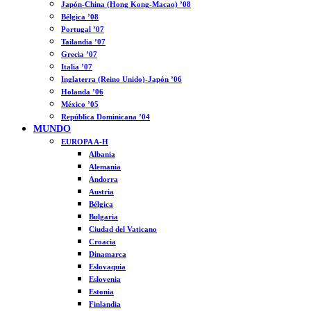
Japón-China (Hong Kong-Macao) ’08
Bélgica ’08
Portugal ’07
Tailandia ’07
Grecia ’07
Italia ’07
Inglaterra (Reino Unido)-Japón ’06
Holanda ’06
México ’05
República Dominicana ’04
MUNDO
EUROPA A-H
Albania
Alemania
Andorra
Austria
Bélgica
Bulgaria
Ciudad del Vaticano
Croacia
Dinamarca
Eslovaquia
Eslovenia
Estonia
Finlandia