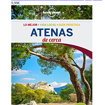
19,90€.
0,00€.
9,99
€