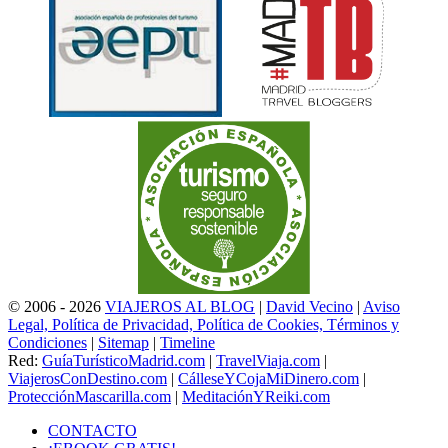
© 2006 - 2026
VIAJEROS AL BLOG
|
David Vecino
|
Aviso
Legal, Política de Privacidad, Política de Cookies, Términos y
Condiciones
|
Sitemap
|
Timeline
Red:
GuíaTurísticoMadrid.com
|
TravelViaja.com
|
ViajerosConDestino.com
|
CálleseYCojaMiDinero.com
|
ProtecciónMascarilla.com
|
MeditaciónYReiki.com
CONTACTO