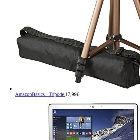
AmazonBasics - Trípode
17,99
€