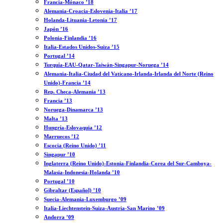
Francia-Mónaco ’18
Alemania-Croacia-Eslovenia-Italia ’17
Holanda-Lituania-Letonia ’17
Japón ’16
Polonia-Finlandia ’16
Italia-Estados Unidos-Suiza ’15
Portugal ’14
Turquía-EAU-Qatar-Taiwán-Singapur-Noruega ’14
Alemania-Italia-Ciudad del Vaticano-Irlanda-Irlanda del Norte (Reino
Unido)-Francia ’14
Rep. Checa-Alemania ’13
Francia ’13
Noruega-Dinamarca ’13
Malta ’13
Hungría-Eslovaquia ’12
Marruecos ’12
Escocia (Reino Unido) ’11
Singapur ’10
Inglaterra (Reino Unido)-Estonia-Finlandia-Corea del Sur-Camboya-
Malasia-Indonesia-Holanda ’10
Portugal ’10
Gibraltar (Español) ’10
Suecia-Alemania-Luxemburgo ’09
Italia-Liechtenstein-Suiza-Austria-San Marino ’09
Andorra ’09