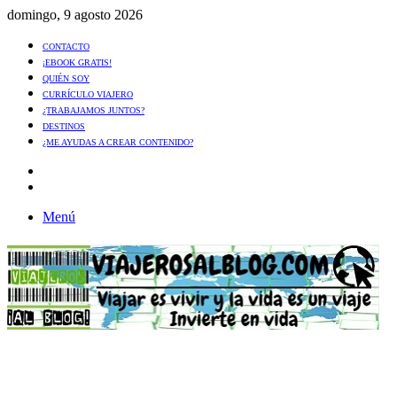
domingo, 9 agosto 2026
CONTACTO
¡EBOOK GRATIS!
QUIÉN SOY
CURRÍCULO VIAJERO
¿TRABAJAMOS JUNTOS?
DESTINOS
¿ME AYUDAS A CREAR CONTENIDO?
Artículo
al
Buscar
azar
Menú