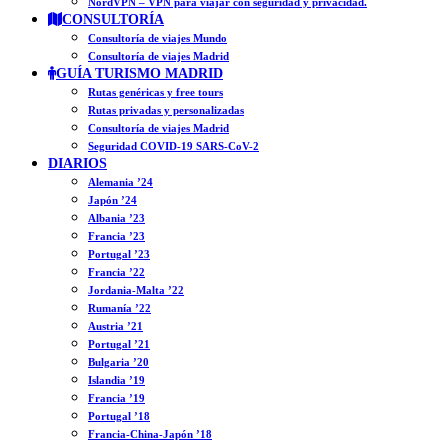
NordVPN – VPN para viajar con seguridad y privacidad.
CONSULTORÍA
Consultoría de viajes Mundo
Consultoría de viajes Madrid
GUÍA TURISMO MADRID
Rutas genéricas y free tours
Rutas privadas y personalizadas
Consultoría de viajes Madrid
Seguridad COVID-19 SARS-CoV-2
DIARIOS
Alemania ’24
Japón ’24
Albania ’23
Francia ’23
Portugal ’23
Francia ’22
Jordania-Malta ’22
Rumanía ’22
Austria ’21
Portugal ’21
Bulgaria ’20
Islandia ’19
Francia ’19
Portugal ’18
Francia-China-Japón ’18