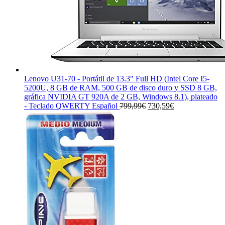
Lenovo U31-70 - Portátil de 13.3" Full HD (Intel Core I5-
5200U, 8 GB de RAM, 500 GB de disco duro y SSD 8 GB,
gráfica NVIDIA GT 920A de 2 GB, Windows 8.1), plateado
El
El
- Teclado QWERTY Español
799,99
€
730,59
€
precio
precio
original
actual
era:
es:
799,99€.
730,59€.