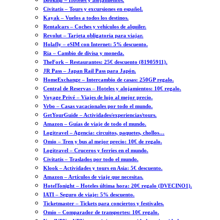
Booking – Hoteles y alojamientos.
Civitatis – Tours y excursiones en español.
Kayak – Vuelos a todos los destinos.
Rentalcars – Coches y vehículos de alquiler.
Revolut – Tarjeta obligatoria para viajar.
Holafly – eSIM con Internet: 5% descuento.
Ria – Cambio de divisa y moneda.
TheFork – Restaurantes: 25€ descuento (81905911).
JR Pass – Japan Rail Pass para Japón.
HomeExchange – Intercambio de casas: 250GP regalo.
Central de Reservas – Hoteles y alojamientos: 10€ regalo.
Voyage Privé – Viajes de lujo al mejor precio.
Vrbo – Casas vacacionales por todo el mundo.
GetYourGuide – Actividades/experiencias/tours.
Amazon – Guías de viaje de todo el mundo.
Logitravel – Agencia: circuitos, paquetes, chollos…
Omio – Tren y bus al mejor precio: 10€ de regalo.
Logitravel – Cruceros y ferries en el mundo.
Civitatis – Traslados por todo el mundo.
Klook – Actividades y tours en Asia: 5€ descuento.
Amazon – Artículos de viaje que necesitas.
HotelTonight – Hoteles última hora: 20€ regalo (DVECINO1).
IATI – Seguro de viaje: 5% descuento.
Ticketmaster – Tickets para conciertos y festivales.
Omio – Comparador de transportes: 10€ regalo.