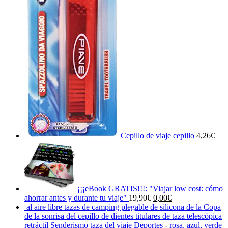
Cepillo de viaje cepillo
4,26
€
¡¡¡eBook GRATIS!!!: "Viajar low cost: cómo
El
El
ahorrar antes y durante tu viaje"
19,90
€
0,00
€
precio
precio
al aire libre tazas de camping plegable de silicona de la Copa
original
actual
de la sonrisa del cepillo de dientes titulares de taza telescópica
era:
es:
retráctil Senderismo taza del viaje Deportes - rosa, azul, verde