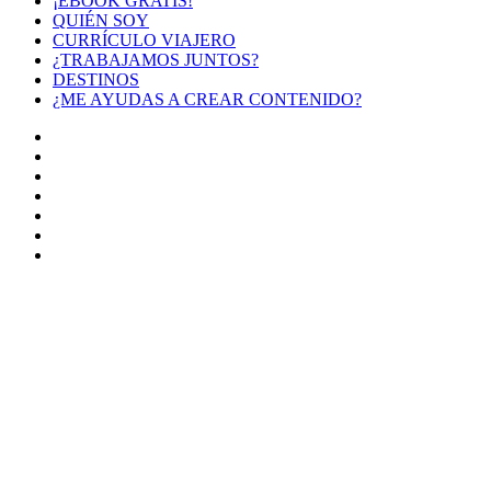
¡EBOOK GRATIS!
QUIÉN SOY
CURRÍCULO VIAJERO
¿TRABAJAMOS JUNTOS?
DESTINOS
¿ME AYUDAS A CREAR CONTENIDO?
Facebook
X
LinkedIn
YouTube
Instagram
TikTok
Buy
Me
Botón
a
volver
Coffee
arriba