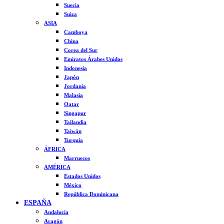
Suecia
Suiza
ASIA
Camboya
China
Corea del Sur
Emiratos Árabes Unidos
Indonesia
Japón
Jordania
Malasia
Qatar
Singapur
Tailandia
Taiwán
Turquía
ÁFRICA
Marruecos
AMÉRICA
Estados Unidos
México
República Dominicana
ESPAÑA
Andalucía
Aragón