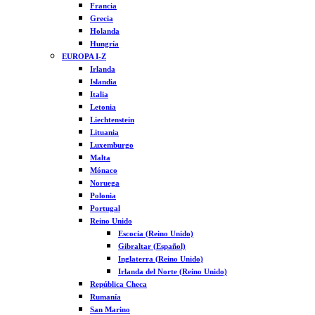
Francia
Grecia
Holanda
Hungría
EUROPA I-Z
Irlanda
Islandia
Italia
Letonia
Liechtenstein
Lituania
Luxemburgo
Malta
Mónaco
Noruega
Polonia
Portugal
Reino Unido
Escocia (Reino Unido)
Gibraltar (Español)
Inglaterra (Reino Unido)
Irlanda del Norte (Reino Unido)
República Checa
Rumanía
San Marino