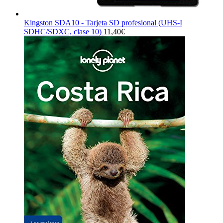
Kingston SDA10 - Tarjeta SD profesional (UHS-I
SDHC/SDXC, clase 10)
11,40
€