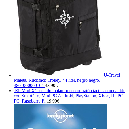
U-Travel
Maleta, Rucksack Trolley, 44 liter, negro negro,
3801000000164
33,99
€
Rii Mini X1 teclado inalámbrico con ratón táctil - compatible
con Smart TV, Mini PC Android, PlayStation, Xbox, HTPC,
PC, Raspberry Pi
19,99
€