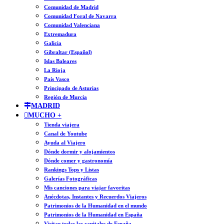
Comunidad de Madrid
Comunidad Foral de Navarra
Comunidad Valenciana
Extremadura
Galicia
Gibraltar (Español)
Islas Baleares
La Rioja
País Vasco
Principado de Asturias
Región de Murcia
MADRID
MUCHO +
Tienda viajera
Canal de Youtube
Ayuda al Viajero
Dónde dormir y alojamientos
Dónde comer y gastronomía
Rankings Tops y Listas
Galerías Fotográficas
Mis canciones para viajar favoritas
Anécdotas, Instantes y Recuerdos Viajeros
Patrimonios de la Humanidad en el mundo
Patrimonios de la Humanidad en España
Visitar todas las capitales de España