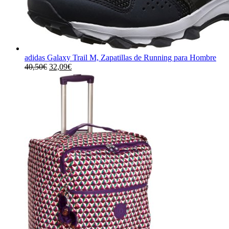
adidas Galaxy Trail M, Zapatillas de Running para Hombre
El
El
40,50
€
32,09
€
precio
precio
original
actual
era:
es:
40,50€.
32,09€.