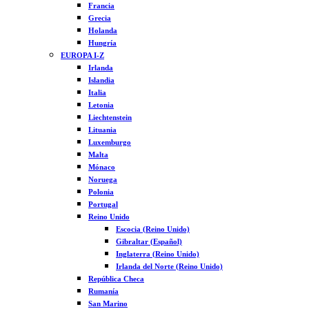
Francia
Grecia
Holanda
Hungría
EUROPA I-Z
Irlanda
Islandia
Italia
Letonia
Liechtenstein
Lituania
Luxemburgo
Malta
Mónaco
Noruega
Polonia
Portugal
Reino Unido
Escocia (Reino Unido)
Gibraltar (Español)
Inglaterra (Reino Unido)
Irlanda del Norte (Reino Unido)
República Checa
Rumanía
San Marino