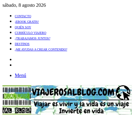
sábado, 8 agosto 2026
CONTACTO
¡EBOOK GRATIS!
QUIÉN SOY
CURRÍCULO VIAJERO
¿TRABAJAMOS JUNTOS?
DESTINOS
¿ME AYUDAS A CREAR CONTENIDO?
Artículo
al
Buscar
azar
Menú