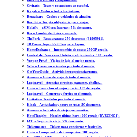
Booking – Hoteles y alojamientos.
Civitatis – Tours y excursiones en español.
Kayak – Vuelos a todos los destinos.
Rentalcars – Coches y vehículos de alquiler.
Revolut – Tarjeta obligatoria para viajar.
Holafly – eSIM con Internet: 5% descuento.
Ria – Cambio de divisa y moneda.
TheFork – Restaurantes: 25€ descuento (81905911).
JR Pass – Japan Rail Pass para Japón.
HomeExchange – Intercambio de casas: 250GP regalo.
Central de Reservas – Hoteles y alojamientos: 10€ regalo.
Voyage Privé – Viajes de lujo al mejor precio.
Vrbo – Casas vacacionales por todo el mundo.
GetYourGuide – Actividades/experiencias/tours.
Amazon – Guías de viaje de todo el mundo.
Logitravel – Agencia: circuitos, paquetes, chollos…
Omio – Tren y bus al mejor precio: 10€ de regalo.
Logitravel – Cruceros y ferries en el mundo.
Civitatis – Traslados por todo el mundo.
Klook – Actividades y tours en Asia: 5€ descuento.
Amazon – Artículos de viaje que necesitas.
HotelTonight – Hoteles última hora: 20€ regalo (DVECINO1).
IATI – Seguro de viaje: 5% descuento.
Ticketmaster – Tickets para conciertos y festivales.
Omio – Comparador de transportes: 10€ regalo.