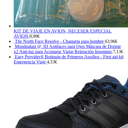
KIT DE VIAJE EN AVION, NECESER ESPECIAL
AVION
8,99
€
The North Face Resolve - Chaqueta para hombre
63,96
€
Mondpalast @ 3D Antifaces para Ojos Máscara de Dormir
x2 Anti-luz para Acostarse Viajar Relajación Insomnio
7,13
€
Easy Provider® Botiquin de Primeros Auxilios - First aid kit
Emergencia Viaje
4,53
€