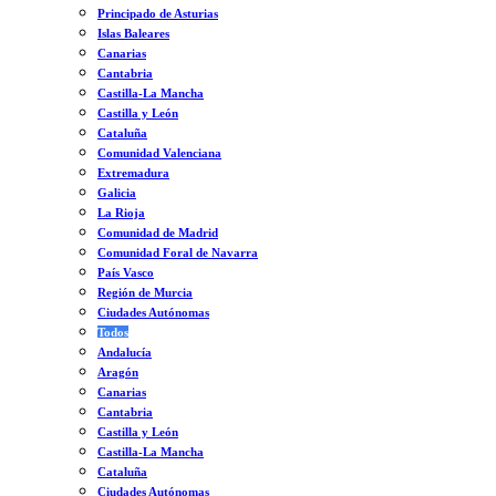
Principado de Asturias
Islas Baleares
Canarias
Cantabria
Castilla-La Mancha
Castilla y León
Cataluña
Comunidad Valenciana
Extremadura
Galicia
La Rioja
Comunidad de Madrid
Comunidad Foral de Navarra
País Vasco
Región de Murcia
Ciudades Autónomas
Todos
Andalucía
Aragón
Canarias
Cantabria
Castilla y León
Castilla-La Mancha
Cataluña
Ciudades Autónomas