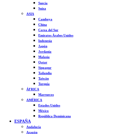
Suecia
Suiza
ASIA
Camboya
China
Corea del Sur
Emiratos Árabes Unidos
Indonesia
Japón
Jordania
Malasia
Qatar
Singapur
Tailandia
Taiwán
Turquía
ÁFRICA
Marruecos
AMÉRICA
Estados Unidos
México
República Dominicana
ESPAÑA
Andalucía
Aragón