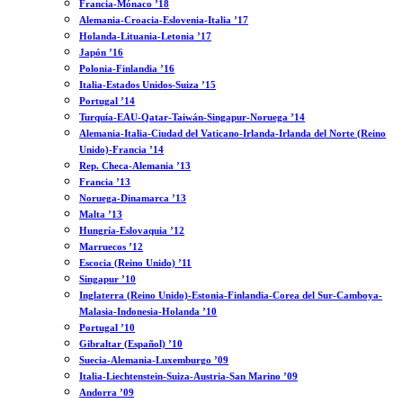
Francia-Mónaco ’18
Alemania-Croacia-Eslovenia-Italia ’17
Holanda-Lituania-Letonia ’17
Japón ’16
Polonia-Finlandia ’16
Italia-Estados Unidos-Suiza ’15
Portugal ’14
Turquía-EAU-Qatar-Taiwán-Singapur-Noruega ’14
Alemania-Italia-Ciudad del Vaticano-Irlanda-Irlanda del Norte (Reino
Unido)-Francia ’14
Rep. Checa-Alemania ’13
Francia ’13
Noruega-Dinamarca ’13
Malta ’13
Hungría-Eslovaquia ’12
Marruecos ’12
Escocia (Reino Unido) ’11
Singapur ’10
Inglaterra (Reino Unido)-Estonia-Finlandia-Corea del Sur-Camboya-
Malasia-Indonesia-Holanda ’10
Portugal ’10
Gibraltar (Español) ’10
Suecia-Alemania-Luxemburgo ’09
Italia-Liechtenstein-Suiza-Austria-San Marino ’09
Andorra ’09