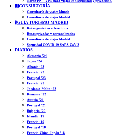
NordVPN – VPN para viajar con seguridad y privacidad.
CONSULTORÍA
Consultoría de viajes Mundo
Consultoría de viajes Madrid
GUÍA TURISMO MADRID
Rutas genéricas y free tours
Rutas privadas y personalizadas
Consultoría de viajes Madrid
Seguridad COVID-19 SARS-CoV-2
DIARIOS
Alemania ’24
Japón ’24
Albania ’23
Francia ’23
Portugal ’23
Francia ’22
Jordania-Malta ’22
Rumanía ’22
Austria ’21
Portugal ’21
Bulgaria ’20
Islandia ’19
Francia ’19
Portugal ’18
Francia-China-Japón ’18