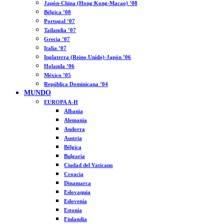
Japón-China (Hong Kong-Macao) ’08
Bélgica ’08
Portugal ’07
Tailandia ’07
Grecia ’07
Italia ’07
Inglaterra (Reino Unido)-Japón ’06
Holanda ’06
México ’05
República Dominicana ’04
MUNDO
EUROPA A-H
Albania
Alemania
Andorra
Austria
Bélgica
Bulgaria
Ciudad del Vaticano
Croacia
Dinamarca
Eslovaquia
Eslovenia
Estonia
Finlandia