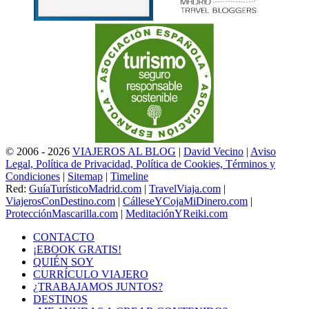
© 2006 - 2026
VIAJEROS AL BLOG
|
David Vecino
|
Aviso
Legal, Política de Privacidad, Política de Cookies, Términos y
Condiciones
|
Sitemap
|
Timeline
Red:
GuíaTurísticoMadrid.com
|
TravelViaja.com
|
ViajerosConDestino.com
|
CálleseYCojaMiDinero.com
|
ProtecciónMascarilla.com
|
MeditaciónYReiki.com
CONTACTO
¡EBOOK GRATIS!
QUIÉN SOY
CURRÍCULO VIAJERO
¿TRABAJAMOS JUNTOS?
DESTINOS