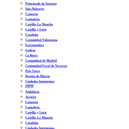
Principado de Asturias
Islas Baleares
Canarias
Cantabria
Castilla-La Mancha
Castilla y León
Cataluña
Comunidad Valenciana
Extremadura
Galicia
La Rioja
Comunidad de Madrid
Comunidad Foral de Navarra
País Vasco
Región de Murcia
Ciudades Autónomas
Todos
Andalucía
Aragón
Canarias
Cantabria
Castilla y León
Castilla-La Mancha
Cataluña
Ciudades Autónomas