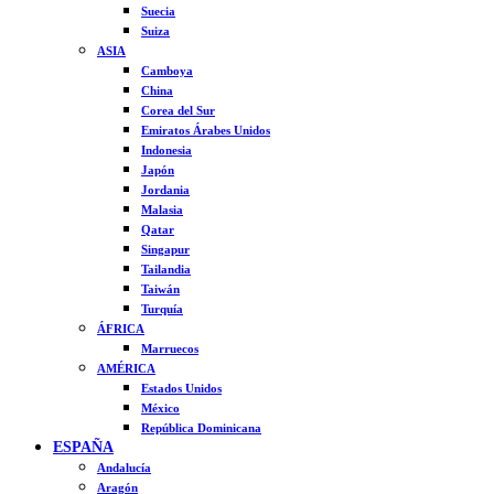
Suecia
Suiza
ASIA
Camboya
China
Corea del Sur
Emiratos Árabes Unidos
Indonesia
Japón
Jordania
Malasia
Qatar
Singapur
Tailandia
Taiwán
Turquía
ÁFRICA
Marruecos
AMÉRICA
Estados Unidos
México
República Dominicana
ESPAÑA
Andalucía
Aragón