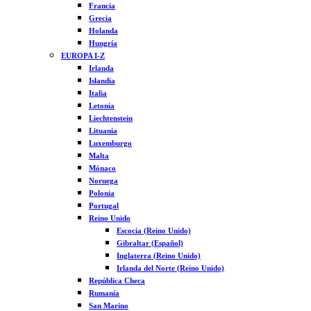
Francia
Grecia
Holanda
Hungría
EUROPA I-Z
Irlanda
Islandia
Italia
Letonia
Liechtenstein
Lituania
Luxemburgo
Malta
Mónaco
Noruega
Polonia
Portugal
Reino Unido
Escocia (Reino Unido)
Gibraltar (Español)
Inglaterra (Reino Unido)
Irlanda del Norte (Reino Unido)
República Checa
Rumanía
San Marino