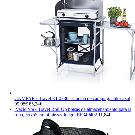
CAMPART Travel KI-0730 - Cocina de camping, color azul
El
El
99,95
€
85,24
€
precio
precio
Vacío York Travel Roll-Up bolsas de almacenamiento para la
original
actual
ropa, 35x55 cm, 4 piezas Juego, EF349402
11,84
€
era:
es:
99,95€.
85,24€.