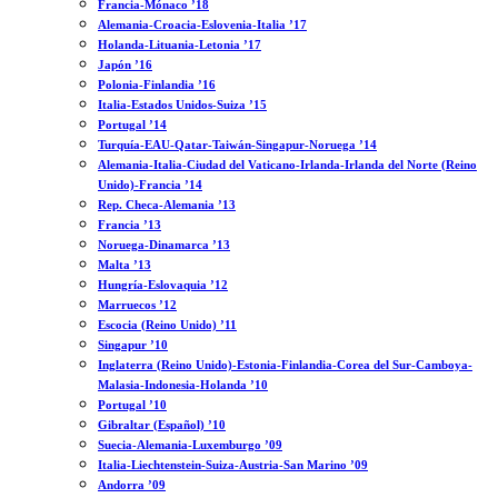
Francia-Mónaco ’18
Alemania-Croacia-Eslovenia-Italia ’17
Holanda-Lituania-Letonia ’17
Japón ’16
Polonia-Finlandia ’16
Italia-Estados Unidos-Suiza ’15
Portugal ’14
Turquía-EAU-Qatar-Taiwán-Singapur-Noruega ’14
Alemania-Italia-Ciudad del Vaticano-Irlanda-Irlanda del Norte (Reino
Unido)-Francia ’14
Rep. Checa-Alemania ’13
Francia ’13
Noruega-Dinamarca ’13
Malta ’13
Hungría-Eslovaquia ’12
Marruecos ’12
Escocia (Reino Unido) ’11
Singapur ’10
Inglaterra (Reino Unido)-Estonia-Finlandia-Corea del Sur-Camboya-
Malasia-Indonesia-Holanda ’10
Portugal ’10
Gibraltar (Español) ’10
Suecia-Alemania-Luxemburgo ’09
Italia-Liechtenstein-Suiza-Austria-San Marino ’09
Andorra ’09