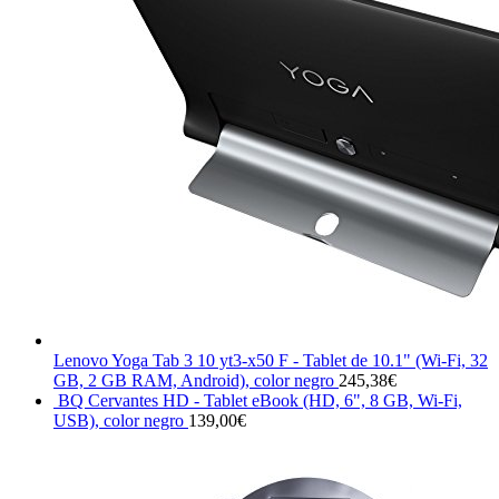
Lenovo Yoga Tab 3 10 yt3-x50 F - Tablet de 10.1" (Wi-Fi, 32
GB, 2 GB RAM, Android), color negro
245,38
€
BQ Cervantes HD - Tablet eBook (HD, 6", 8 GB, Wi-Fi,
USB), color negro
139,00
€