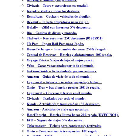
Booking – Hoteles y alojamientos.
Civitatis – Tours y excursiones en español.
Kayak – Vuelos a todos los destinos.
Rentalcars – Coches y vehículos de alquiler.
Revolut – Tarjeta obligatoria para viajar.
Holafly – eSIM con Internet: 5% descuento.
Ria – Cambio de divisa y moneda.
TheFork – Restaurantes: 25€ descuento (81905911).
JR Pass – Japan Rail Pass para Japón.
HomeExchange – Intercambio de casas: 250GP regalo.
Central de Reservas – Hoteles y alojamientos: 10€ regalo.
Voyage Privé – Viajes de lujo al mejor precio.
Vrbo – Casas vacacionales por todo el mundo.
GetYourGuide – Actividades/experiencias/tours.
Amazon – Guías de viaje de todo el mundo.
Logitravel – Agencia: circuitos, paquetes, chollos…
Omio – Tren y bus al mejor precio: 10€ de regalo.
Logitravel – Cruceros y ferries en el mundo.
Civitatis – Traslados por todo el mundo.
Klook – Actividades y tours en Asia: 5€ descuento.
Amazon – Artículos de viaje que necesitas.
HotelTonight – Hoteles última hora: 20€ regalo (DVECINO1).
IATI – Seguro de viaje: 5% descuento.
Ticketmaster – Tickets para conciertos y festivales.
Omio – Comparador de transportes: 10€ regalo.