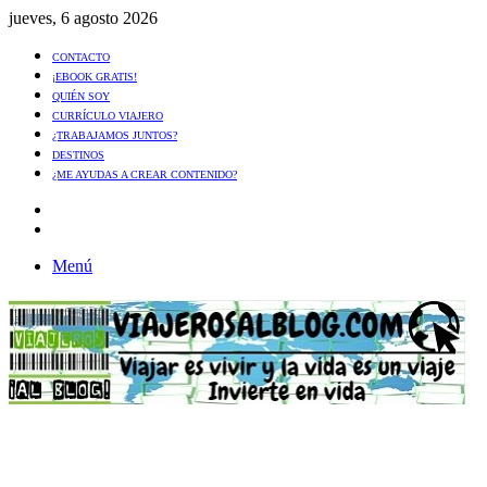
jueves, 6 agosto 2026
CONTACTO
¡EBOOK GRATIS!
QUIÉN SOY
CURRÍCULO VIAJERO
¿TRABAJAMOS JUNTOS?
DESTINOS
¿ME AYUDAS A CREAR CONTENIDO?
Artículo
al
Buscar
azar
Menú