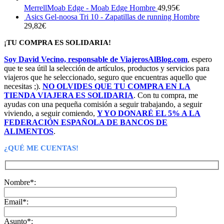
MerrellMoab Edge - Moab Edge Hombre
49,95
€
Asics Gel-noosa Tri 10 - Zapatillas de running Hombre
29,82
€
¡TU COMPRA ES SOLIDARIA!
Soy David Vecino, responsable de ViajerosAlBlog.com
, espero
que te sea útil la selección de artículos, productos y servicios para
viajeros que he seleccionado, seguro que encuentras aquello que
necesitas ;).
NO OLVIDES QUE TU COMPRA EN LA
TIENDA VIAJERA ES SOLIDARIA
. Con tu compra, me
ayudas con una pequeña comisión a seguir trabajando, a seguir
viviendo, a seguir comiendo,
Y YO DONARÉ EL 5% A LA
FEDERACIÓN ESPAÑOLA DE BANCOS DE
ALIMENTOS
.
¿QUÉ ME CUENTAS!
Nombre*:
Email*:
Asunto*: