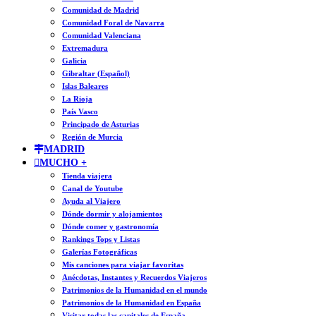
Comunidad de Madrid
Comunidad Foral de Navarra
Comunidad Valenciana
Extremadura
Galicia
Gibraltar (Español)
Islas Baleares
La Rioja
País Vasco
Principado de Asturias
Región de Murcia
MADRID
MUCHO +
Tienda viajera
Canal de Youtube
Ayuda al Viajero
Dónde dormir y alojamientos
Dónde comer y gastronomía
Rankings Tops y Listas
Galerías Fotográficas
Mis canciones para viajar favoritas
Anécdotas, Instantes y Recuerdos Viajeros
Patrimonios de la Humanidad en el mundo
Patrimonios de la Humanidad en España
Visitar todas las capitales de España