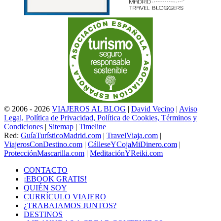
© 2006 - 2026
VIAJEROS AL BLOG
|
David Vecino
|
Aviso
Legal, Política de Privacidad, Política de Cookies, Términos y
Condiciones
|
Sitemap
|
Timeline
Red:
GuíaTurísticoMadrid.com
|
TravelViaja.com
|
ViajerosConDestino.com
|
CálleseYCojaMiDinero.com
|
ProtecciónMascarilla.com
|
MeditaciónYReiki.com
CONTACTO
¡EBOOK GRATIS!
QUIÉN SOY
CURRÍCULO VIAJERO
¿TRABAJAMOS JUNTOS?
DESTINOS