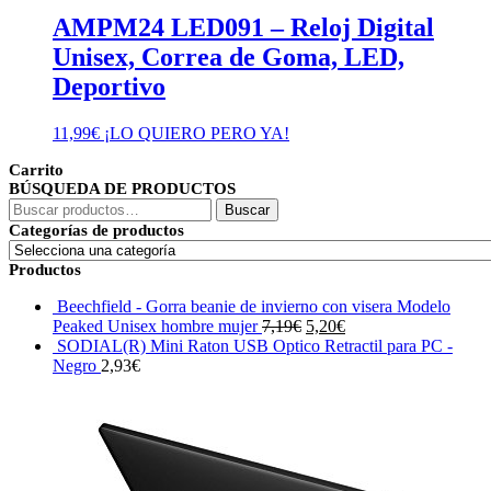
AMPM24 LED091 – Reloj Digital
Unisex, Correa de Goma, LED,
Deportivo
11,99
€
¡LO QUIERO PERO YA!
Carrito
BÚSQUEDA DE PRODUCTOS
Buscar
Buscar
por:
Categorías de productos
Productos
Beechfield - Gorra beanie de invierno con visera Modelo
El
El
Peaked Unisex hombre mujer
7,19
€
5,20
€
precio
precio
SODIAL(R) Mini Raton USB Optico Retractil para PC -
original
actual
Negro
2,93
€
era:
es:
7,19€.
5,20€.