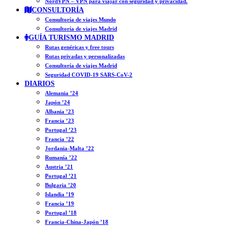
NordVPN – VPN para viajar con seguridad y privacidad.
CONSULTORÍA
Consultoría de viajes Mundo
Consultoría de viajes Madrid
GUÍA TURISMO MADRID
Rutas genéricas y free tours
Rutas privadas y personalizadas
Consultoría de viajes Madrid
Seguridad COVID-19 SARS-CoV-2
DIARIOS
Alemania ’24
Japón ’24
Albania ’23
Francia ’23
Portugal ’23
Francia ’22
Jordania-Malta ’22
Rumanía ’22
Austria ’21
Portugal ’21
Bulgaria ’20
Islandia ’19
Francia ’19
Portugal ’18
Francia-China-Japón ’18