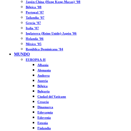
Japón-China (Hong Kong-Macao) ’08
Bélgica ’08
Portugal ’07
Tailandia ’07
Grecia ’07
Italia ’07
Inglaterra (Reino Unido)-Japón ’06
Holanda ’06
México ’05
República Dominicana ’04
MUNDO
EUROPA A-H
Albania
Alemania
Andorra
Austria
Bélgica
Bulgaria
Ciudad del Vaticano
Croacia
Dinamarca
Eslovaquia
Eslovenia
Estonia
Finlandia