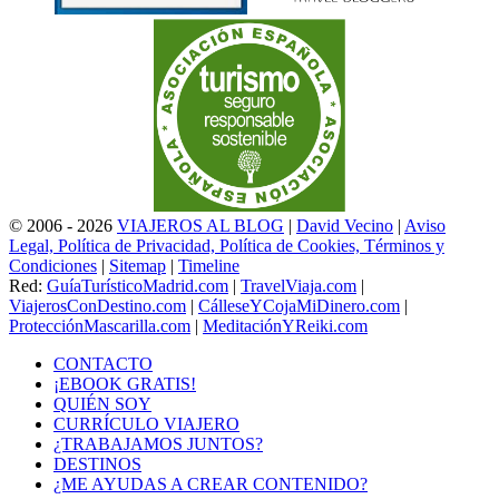
© 2006 - 2026
VIAJEROS AL BLOG
|
David Vecino
|
Aviso
Legal, Política de Privacidad, Política de Cookies, Términos y
Condiciones
|
Sitemap
|
Timeline
Red:
GuíaTurísticoMadrid.com
|
TravelViaja.com
|
ViajerosConDestino.com
|
CálleseYCojaMiDinero.com
|
ProtecciónMascarilla.com
|
MeditaciónYReiki.com
CONTACTO
¡EBOOK GRATIS!
QUIÉN SOY
CURRÍCULO VIAJERO
¿TRABAJAMOS JUNTOS?
DESTINOS
¿ME AYUDAS A CREAR CONTENIDO?