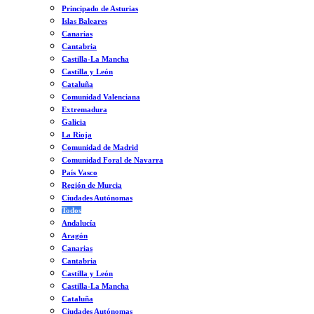
Principado de Asturias
Islas Baleares
Canarias
Cantabria
Castilla-La Mancha
Castilla y León
Cataluña
Comunidad Valenciana
Extremadura
Galicia
La Rioja
Comunidad de Madrid
Comunidad Foral de Navarra
País Vasco
Región de Murcia
Ciudades Autónomas
Todos
Andalucía
Aragón
Canarias
Cantabria
Castilla y León
Castilla-La Mancha
Cataluña
Ciudades Autónomas