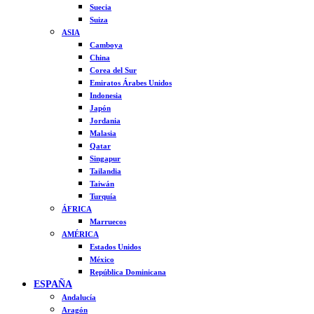
Suecia
Suiza
ASIA
Camboya
China
Corea del Sur
Emiratos Árabes Unidos
Indonesia
Japón
Jordania
Malasia
Qatar
Singapur
Tailandia
Taiwán
Turquía
ÁFRICA
Marruecos
AMÉRICA
Estados Unidos
México
República Dominicana
ESPAÑA
Andalucía
Aragón