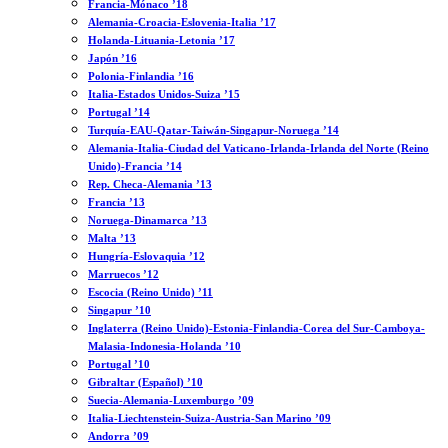
Francia-Mónaco ’18
Alemania-Croacia-Eslovenia-Italia ’17
Holanda-Lituania-Letonia ’17
Japón ’16
Polonia-Finlandia ’16
Italia-Estados Unidos-Suiza ’15
Portugal ’14
Turquía-EAU-Qatar-Taiwán-Singapur-Noruega ’14
Alemania-Italia-Ciudad del Vaticano-Irlanda-Irlanda del Norte (Reino
Unido)-Francia ’14
Rep. Checa-Alemania ’13
Francia ’13
Noruega-Dinamarca ’13
Malta ’13
Hungría-Eslovaquia ’12
Marruecos ’12
Escocia (Reino Unido) ’11
Singapur ’10
Inglaterra (Reino Unido)-Estonia-Finlandia-Corea del Sur-Camboya-
Malasia-Indonesia-Holanda ’10
Portugal ’10
Gibraltar (Español) ’10
Suecia-Alemania-Luxemburgo ’09
Italia-Liechtenstein-Suiza-Austria-San Marino ’09
Andorra ’09