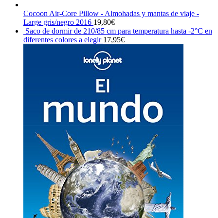
Cocoon Air-Core Pillow - Almohadas y mantas de viaje -
Large gris/negro 2016
19,80
€
Saco de dormir de 210/85 cm para temperatura hasta -2°C en
diferentes colores a elegir
17,95
€