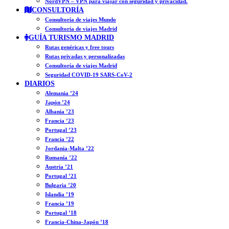
NordVPN – VPN para viajar con seguridad y privacidad.
CONSULTORÍA
Consultoría de viajes Mundo
Consultoría de viajes Madrid
GUÍA TURISMO MADRID
Rutas genéricas y free tours
Rutas privadas y personalizadas
Consultoría de viajes Madrid
Seguridad COVID-19 SARS-CoV-2
DIARIOS
Alemania ’24
Japón ’24
Albania ’23
Francia ’23
Portugal ’23
Francia ’22
Jordania-Malta ’22
Rumanía ’22
Austria ’21
Portugal ’21
Bulgaria ’20
Islandia ’19
Francia ’19
Portugal ’18
Francia-China-Japón ’18