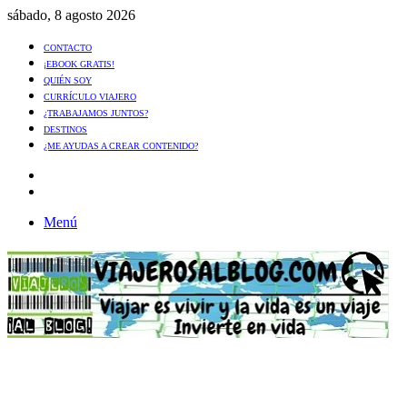
sábado, 8 agosto 2026
CONTACTO
¡EBOOK GRATIS!
QUIÉN SOY
CURRÍCULO VIAJERO
¿TRABAJAMOS JUNTOS?
DESTINOS
¿ME AYUDAS A CREAR CONTENIDO?
Artículo
al
Buscar
azar
Menú