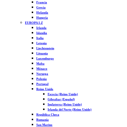
Francia
Grecia
Holanda
Hungría
EUROPA I-Z
Irlanda
Islandia
Italia
Letonia
Liechtenstein
Lituania
Luxemburgo
Malta
Mónaco
Noruega
Polonia
Portugal
Reino Unido
Escocia (Reino Unido)
Gibraltar (Español)
Inglaterra (Reino Unido)
Irlanda del Norte (Reino Unido)
República Checa
Rumanía
San Marino