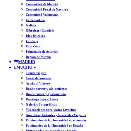
Comunidad de Madrid
Comunidad Foral de Navarra
Comunidad Valenciana
Extremadura
Galicia
Gibraltar (Español)
Islas Baleares
La Rioja
País Vasco
Principado de Asturias
Región de Murcia
MADRID
MUCHO +
Tienda viajera
Canal de Youtube
Ayuda al Viajero
Dónde dormir y alojamientos
Dónde comer y gastronomía
Rankings Tops y Listas
Galerías Fotográficas
Mis canciones para viajar favoritas
Anécdotas, Instantes y Recuerdos Viajeros
Patrimonios de la Humanidad en el mundo
Patrimonios de la Humanidad en España
Visitar todas las capitales de España