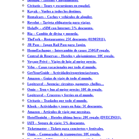
Booking – Hoteles y alojamientos.
Civitatis – Tours y excursiones en español.
Kayak – Vuelos a todos los destinos.
Rentalcars – Coches y vehículos de alquiler.
Revolut – Tarjeta obligatoria para viajar.
Holafly – eSIM con Internet: 5% descuento.
Ria – Cambio de divisa y moneda.
TheFork – Restaurantes: 25€ descuento (81905911).
JR Pass – Japan Rail Pass para Japón.
HomeExchange – Intercambio de casas: 250GP regalo.
Central de Reservas – Hoteles y alojamientos: 10€ regalo.
Voyage Privé – Viajes de lujo al mejor precio.
Vrbo – Casas vacacionales por todo el mundo.
GetYourGuide – Actividades/experiencias/tours.
Amazon – Guías de viaje de todo el mundo.
Logitravel – Agencia: circuitos, paquetes, chollos…
Omio – Tren y bus al mejor precio: 10€ de regalo.
Logitravel – Cruceros y ferries en el mundo.
Civitatis – Traslados por todo el mundo.
Klook – Actividades y tours en Asia: 5€ descuento.
Amazon – Artículos de viaje que necesitas.
HotelTonight – Hoteles última hora: 20€ regalo (DVECINO1).
IATI – Seguro de viaje: 5% descuento.
Ticketmaster – Tickets para conciertos y festivales.
Omio – Comparador de transportes: 10€ regalo.