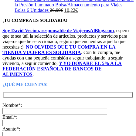
la Presión Laminado Bolsa/Almacenamiento para Viajes
El
El
Bolsa 6 Unidades
26,99
€
10,22
€
precio
precio
¡TU COMPRA ES SOLIDARIA!
original
actual
era:
es:
Soy David Vecino, responsable de ViajerosAlBlog.com
, espero
26,99€.
10,22€.
que te sea útil la selección de artículos, productos y servicios para
viajeros que he seleccionado, seguro que encuentras aquello que
necesitas ;).
NO OLVIDES QUE TU COMPRA EN LA
TIENDA VIAJERA ES SOLIDARIA
. Con tu compra, me
ayudas con una pequeña comisión a seguir trabajando, a seguir
viviendo, a seguir comiendo,
Y YO DONARÉ EL 5% A LA
FEDERACIÓN ESPAÑOLA DE BANCOS DE
ALIMENTOS
.
¿QUÉ ME CUENTAS!
Nombre*:
Email*:
Asunto*: