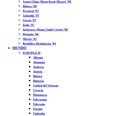
Japón-China (Hong Kong-Macao) ’08
Bélgica ’08
Portugal ’07
Tailandia ’07
Grecia ’07
Italia ’07
Inglaterra (Reino Unido)-Japón ’06
Holanda ’06
México ’05
República Dominicana ’04
MUNDO
EUROPA A-H
Albania
Alemania
Andorra
Austria
Bélgica
Bulgaria
Ciudad del Vaticano
Croacia
Dinamarca
Eslovaquia
Eslovenia
Estonia
Finlandia