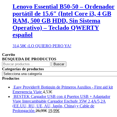
Lenovo Essential B50-50 – Ordenador
portátil de 15.6″ (Intel Core i3, 4 GB
RAM, 500 GB HDD, Sin Sistema
Operativo) – Teclado QWERTY
español
314,58
€
¡LO QUIERO PERO YA!
Carrito
BÚSQUEDA DE PRODUCTOS
Buscar
Buscar
por:
Categorías de productos
Productos
Easy Provider® Botiquin de Primeros Auxilios - First aid kit
Emergencia Viaje
4,53
€
BESTEK Cargador USB con 4 Puertos USB + Adaptador
Viaje Intercambiable Cargador Enchufe 35W 2,4A/5,2A
(EE.UU, RU, UE, AU, Japón, China) y Cable de
El
El
Prolongación
26,99
€
19,99
€
precio
precio