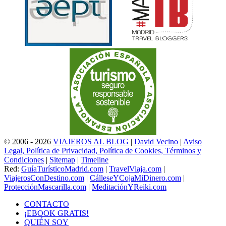
© 2006 - 2026
VIAJEROS AL BLOG
|
David Vecino
|
Aviso
Legal, Política de Privacidad, Política de Cookies, Términos y
Condiciones
|
Sitemap
|
Timeline
Red:
GuíaTurísticoMadrid.com
|
TravelViaja.com
|
ViajerosConDestino.com
|
CálleseYCojaMiDinero.com
|
ProtecciónMascarilla.com
|
MeditaciónYReiki.com
CONTACTO
¡EBOOK GRATIS!
QUIÉN SOY