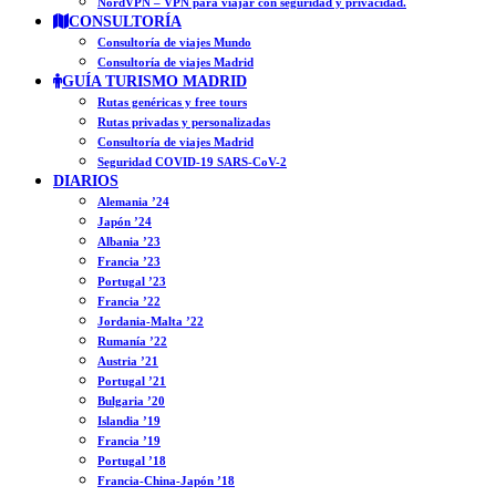
NordVPN – VPN para viajar con seguridad y privacidad.
CONSULTORÍA
Consultoría de viajes Mundo
Consultoría de viajes Madrid
GUÍA TURISMO MADRID
Rutas genéricas y free tours
Rutas privadas y personalizadas
Consultoría de viajes Madrid
Seguridad COVID-19 SARS-CoV-2
DIARIOS
Alemania ’24
Japón ’24
Albania ’23
Francia ’23
Portugal ’23
Francia ’22
Jordania-Malta ’22
Rumanía ’22
Austria ’21
Portugal ’21
Bulgaria ’20
Islandia ’19
Francia ’19
Portugal ’18
Francia-China-Japón ’18