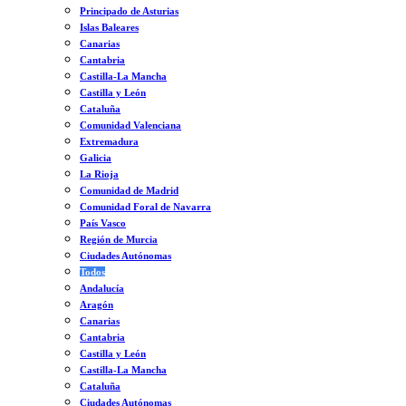
Principado de Asturias
Islas Baleares
Canarias
Cantabria
Castilla-La Mancha
Castilla y León
Cataluña
Comunidad Valenciana
Extremadura
Galicia
La Rioja
Comunidad de Madrid
Comunidad Foral de Navarra
País Vasco
Región de Murcia
Ciudades Autónomas
Todos
Andalucía
Aragón
Canarias
Cantabria
Castilla y León
Castilla-La Mancha
Cataluña
Ciudades Autónomas