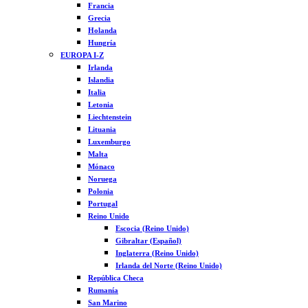
Francia
Grecia
Holanda
Hungría
EUROPA I-Z
Irlanda
Islandia
Italia
Letonia
Liechtenstein
Lituania
Luxemburgo
Malta
Mónaco
Noruega
Polonia
Portugal
Reino Unido
Escocia (Reino Unido)
Gibraltar (Español)
Inglaterra (Reino Unido)
Irlanda del Norte (Reino Unido)
República Checa
Rumanía
San Marino