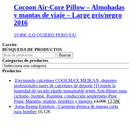
Cocoon Air-Core Pillow – Almohadas
y mantas de viaje – Large gris/negro
2016
19,80
€
¡LO QUIERO PERO YA!
Carrito
BÚSQUEDA DE PRODUCTOS
Buscar
Buscar
por:
Categorías de productos
Productos
Ejecutando calcetines COOLMAX MEIKAN ,deportes
profesionales pares de calcetines de deporte [1] repele la
humedad de secado rápido transpirable tejido Anti-Blister para
ciclismo, footing, Running, conducción,senderismo,Ping
El
El
Pong, Maratón, triatlón, hombres y mujeres
13,99
€
13,58
€
precio
prec
Joma Brama Emotion - Camiseta térmica de manga corta
original
actua
para hombre
16,12
€
era:
es:
13,99€.
13,5