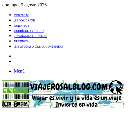
domingo, 9 agosto 2026
CONTACTO
¡EBOOK GRATIS!
QUIÉN SOY
CURRÍCULO VIAJERO
¿TRABAJAMOS JUNTOS?
DESTINOS
¿ME AYUDAS A CREAR CONTENIDO?
Artículo
al
Buscar
azar
Menú