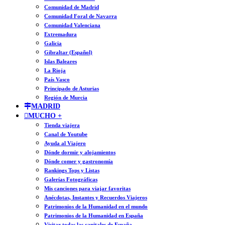
Comunidad de Madrid
Comunidad Foral de Navarra
Comunidad Valenciana
Extremadura
Galicia
Gibraltar (Español)
Islas Baleares
La Rioja
País Vasco
Principado de Asturias
Región de Murcia
MADRID
MUCHO +
Tienda viajera
Canal de Youtube
Ayuda al Viajero
Dónde dormir y alojamientos
Dónde comer y gastronomía
Rankings Tops y Listas
Galerías Fotográficas
Mis canciones para viajar favoritas
Anécdotas, Instantes y Recuerdos Viajeros
Patrimonios de la Humanidad en el mundo
Patrimonios de la Humanidad en España
Visitar todas las capitales de España