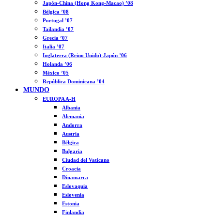
Japón-China (Hong Kong-Macao) ’08
Bélgica ’08
Portugal ’07
Tailandia ’07
Grecia ’07
Italia ’07
Inglaterra (Reino Unido)-Japón ’06
Holanda ’06
México ’05
República Dominicana ’04
MUNDO
EUROPA A-H
Albania
Alemania
Andorra
Austria
Bélgica
Bulgaria
Ciudad del Vaticano
Croacia
Dinamarca
Eslovaquia
Eslovenia
Estonia
Finlandia