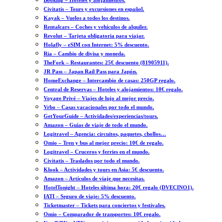
Booking – Hoteles y alojamientos.
Civitatis – Tours y excursiones en español.
Kayak – Vuelos a todos los destinos.
Rentalcars – Coches y vehículos de alquiler.
Revolut – Tarjeta obligatoria para viajar.
Holafly – eSIM con Internet: 5% descuento.
Ria – Cambio de divisa y moneda.
TheFork – Restaurantes: 25€ descuento (81905911).
JR Pass – Japan Rail Pass para Japón.
HomeExchange – Intercambio de casas: 250GP regalo.
Central de Reservas – Hoteles y alojamientos: 10€ regalo.
Voyage Privé – Viajes de lujo al mejor precio.
Vrbo – Casas vacacionales por todo el mundo.
GetYourGuide – Actividades/experiencias/tours.
Amazon – Guías de viaje de todo el mundo.
Logitravel – Agencia: circuitos, paquetes, chollos…
Omio – Tren y bus al mejor precio: 10€ de regalo.
Logitravel – Cruceros y ferries en el mundo.
Civitatis – Traslados por todo el mundo.
Klook – Actividades y tours en Asia: 5€ descuento.
Amazon – Artículos de viaje que necesitas.
HotelTonight – Hoteles última hora: 20€ regalo (DVECINO1).
IATI – Seguro de viaje: 5% descuento.
Ticketmaster – Tickets para conciertos y festivales.
Omio – Comparador de transportes: 10€ regalo.