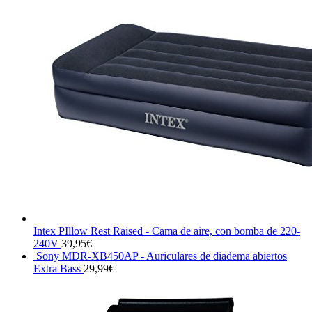
Intex PIllow Rest Raised - Cama de aire, con bomba de 220-
240V
39,95
€
Sony MDR-XB450AP - Auriculares de diadema abiertos
Extra Bass
29,99
€