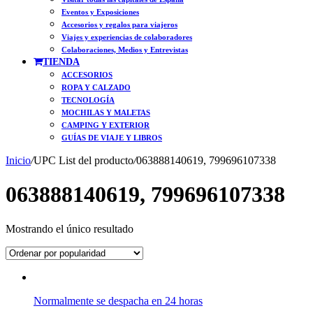
Eventos y Exposiciones
Accesorios y regalos para viajeros
Viajes y experiencias de colaboradores
Colaboraciones, Medios y Entrevistas
TIENDA
ACCESORIOS
ROPA Y CALZADO
TECNOLOGÍA
MOCHILAS Y MALETAS
CAMPING Y EXTERIOR
GUÍAS DE VIAJE Y LIBROS
Inicio
/
UPC List del producto
/
063888140619, 799696107338
063888140619, 799696107338
Mostrando el único resultado
Normalmente se despacha en 24 horas