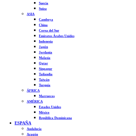
Suecia
Suiza
ASIA
Camboya
China
Corea del Sur
Emiratos Árabes Unidos
Indonesia
Japón
Jordania
Malasia
Qatar
Singapur
Tailandia
Taiwán
Turquía
ÁFRICA
Marruecos
AMÉRICA
Estados Unidos
México
República Dominicana
ESPAÑA
Andalucía
Aragón