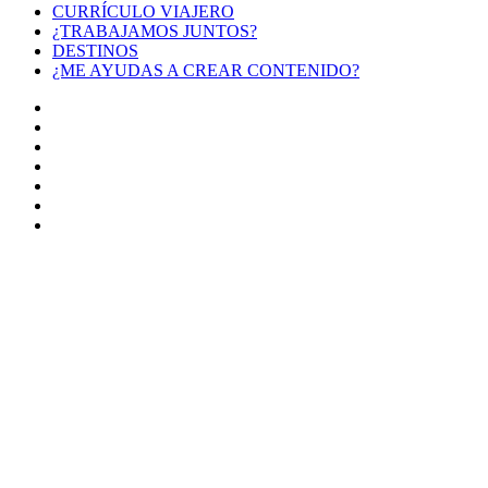
CURRÍCULO VIAJERO
¿TRABAJAMOS JUNTOS?
DESTINOS
¿ME AYUDAS A CREAR CONTENIDO?
Facebook
X
LinkedIn
YouTube
Instagram
TikTok
Buy
Me
Botón
a
volver
Coffee
arriba