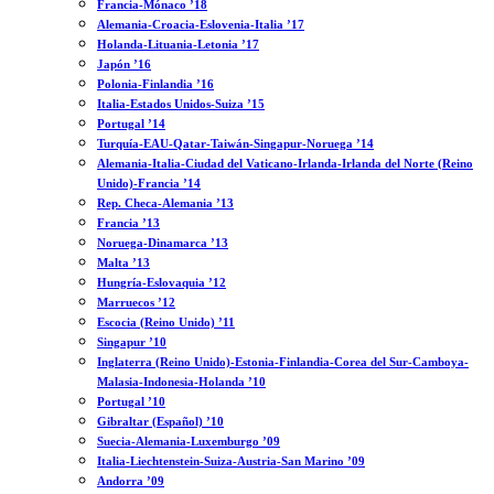
Francia-Mónaco ’18
Alemania-Croacia-Eslovenia-Italia ’17
Holanda-Lituania-Letonia ’17
Japón ’16
Polonia-Finlandia ’16
Italia-Estados Unidos-Suiza ’15
Portugal ’14
Turquía-EAU-Qatar-Taiwán-Singapur-Noruega ’14
Alemania-Italia-Ciudad del Vaticano-Irlanda-Irlanda del Norte (Reino
Unido)-Francia ’14
Rep. Checa-Alemania ’13
Francia ’13
Noruega-Dinamarca ’13
Malta ’13
Hungría-Eslovaquia ’12
Marruecos ’12
Escocia (Reino Unido) ’11
Singapur ’10
Inglaterra (Reino Unido)-Estonia-Finlandia-Corea del Sur-Camboya-
Malasia-Indonesia-Holanda ’10
Portugal ’10
Gibraltar (Español) ’10
Suecia-Alemania-Luxemburgo ’09
Italia-Liechtenstein-Suiza-Austria-San Marino ’09
Andorra ’09