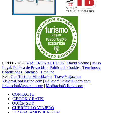
© 2006 - 2026
VIAJEROS AL BLOG
|
David Vecino
|
Aviso
Legal, Política de Privacidad, Política de Cookies, Términos y
Condiciones
|
Sitemap
|
Timeline
Red:
GuíaTurísticoMadrid.com
|
TravelViaja.com
|
ViajerosConDestino.com
|
CálleseYCojaMiDinero.com
|
ProtecciónMascarilla.com
|
MeditaciónYReiki.com
CONTACTO
¡EBOOK GRATIS!
QUIÉN SOY
CURRÍCULO VIAJERO
¿TRABAJAMOS JUNTOS?