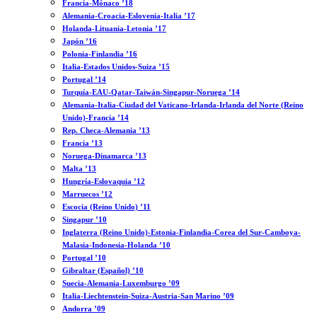
Francia-Mónaco ’18
Alemania-Croacia-Eslovenia-Italia ’17
Holanda-Lituania-Letonia ’17
Japón ’16
Polonia-Finlandia ’16
Italia-Estados Unidos-Suiza ’15
Portugal ’14
Turquía-EAU-Qatar-Taiwán-Singapur-Noruega ’14
Alemania-Italia-Ciudad del Vaticano-Irlanda-Irlanda del Norte (Reino
Unido)-Francia ’14
Rep. Checa-Alemania ’13
Francia ’13
Noruega-Dinamarca ’13
Malta ’13
Hungría-Eslovaquia ’12
Marruecos ’12
Escocia (Reino Unido) ’11
Singapur ’10
Inglaterra (Reino Unido)-Estonia-Finlandia-Corea del Sur-Camboya-
Malasia-Indonesia-Holanda ’10
Portugal ’10
Gibraltar (Español) ’10
Suecia-Alemania-Luxemburgo ’09
Italia-Liechtenstein-Suiza-Austria-San Marino ’09
Andorra ’09