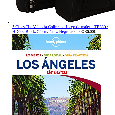
5 Cities The Valencia Collection Juego de maletas TB830 /
El
El
HD602 Black, 55 cm, 42 L, Negro
260,00
€
36,00
€
precio
precio
original
actual
era:
es:
260,00€.
36,00€.