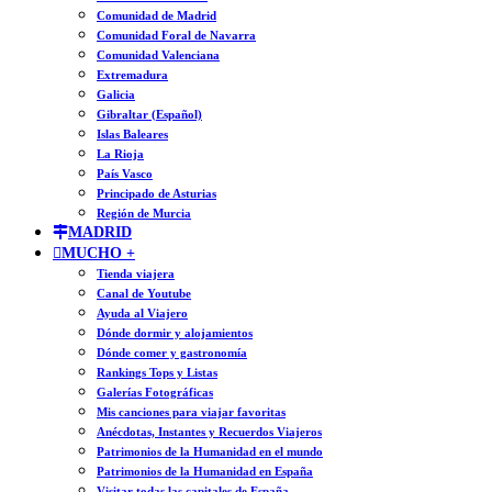
Comunidad de Madrid
Comunidad Foral de Navarra
Comunidad Valenciana
Extremadura
Galicia
Gibraltar (Español)
Islas Baleares
La Rioja
País Vasco
Principado de Asturias
Región de Murcia
MADRID
MUCHO +
Tienda viajera
Canal de Youtube
Ayuda al Viajero
Dónde dormir y alojamientos
Dónde comer y gastronomía
Rankings Tops y Listas
Galerías Fotográficas
Mis canciones para viajar favoritas
Anécdotas, Instantes y Recuerdos Viajeros
Patrimonios de la Humanidad en el mundo
Patrimonios de la Humanidad en España
Visitar todas las capitales de España