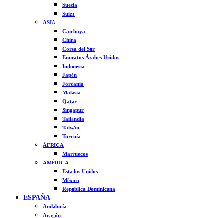
Suecia
Suiza
ASIA
Camboya
China
Corea del Sur
Emiratos Árabes Unidos
Indonesia
Japón
Jordania
Malasia
Qatar
Singapur
Tailandia
Taiwán
Turquía
ÁFRICA
Marruecos
AMÉRICA
Estados Unidos
México
República Dominicana
ESPAÑA
Andalucía
Aragón