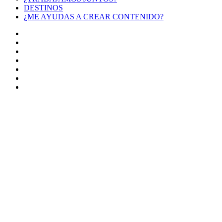
DESTINOS
¿ME AYUDAS A CREAR CONTENIDO?
Facebook
X
LinkedIn
YouTube
Instagram
TikTok
Buy
Me
Botón
a
volver
Coffee
arriba