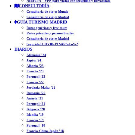
NordVPN – VPN para viajar con seguridad y privacidad.
CONSULTORÍA
Consultoría de viajes Mundo
Consultoría de viajes Madrid
GUÍA TURISMO MADRID
Rutas genéricas y free tours
Rutas privadas y personalizadas
Consultoría de viajes Madrid
Seguridad COVID-19 SARS-CoV-2
DIARIOS
Alemania ’24
Japón ’24
Albania ’23
Francia ’23
Portugal ’23
Francia ’22
Jordania-Malta ’22
Rumanía ’22
Austria ’21
Portugal ’21
Bulgaria ’20
Islandia ’19
Francia ’19
Portugal ’18
Francia-China-Japón ’18