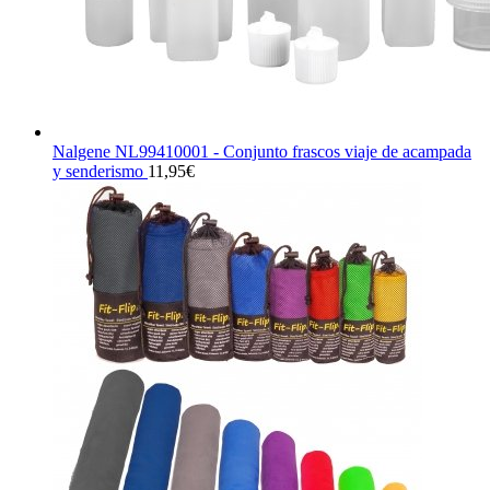
Nalgene NL99410001 - Conjunto frascos viaje de acampada
y senderismo
11,95
€