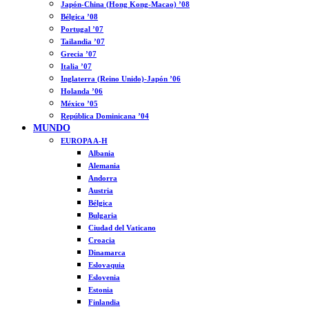
Japón-China (Hong Kong-Macao) ’08
Bélgica ’08
Portugal ’07
Tailandia ’07
Grecia ’07
Italia ’07
Inglaterra (Reino Unido)-Japón ’06
Holanda ’06
México ’05
República Dominicana ’04
MUNDO
EUROPA A-H
Albania
Alemania
Andorra
Austria
Bélgica
Bulgaria
Ciudad del Vaticano
Croacia
Dinamarca
Eslovaquia
Eslovenia
Estonia
Finlandia