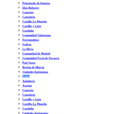
Principado de Asturias
Islas Baleares
Canarias
Cantabria
Castilla-La Mancha
Castilla y León
Cataluña
Comunidad Valenciana
Extremadura
Galicia
La Rioja
Comunidad de Madrid
Comunidad Foral de Navarra
País Vasco
Región de Murcia
Ciudades Autónomas
Todos
Andalucía
Aragón
Canarias
Cantabria
Castilla y León
Castilla-La Mancha
Cataluña
Ciudades Autónomas