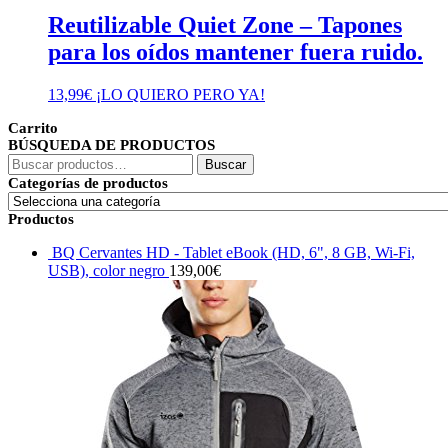
Reutilizable Quiet Zone – Tapones
para los oídos mantener fuera ruido.
13,99
€
¡LO QUIERO PERO YA!
Carrito
BÚSQUEDA DE PRODUCTOS
Buscar
Buscar
por:
Categorías de productos
Productos
BQ Cervantes HD - Tablet eBook (HD, 6", 8 GB, Wi-Fi,
USB), color negro
139,00
€