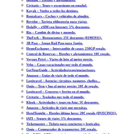
Booking – Hoteles y alojamientos.
Civitatis – Tours y excursiones en español.
Kayak – Vuelos a todos los destinos.
Rentalcars – Coches y vehículos de alquiler.
Revolut – Tarjeta obligatoria para viajar.
Holafly – eSIM con Internet: 5% descuento.
Ria – Cambio de divisa y moneda.
TheFork – Restaurantes: 25€ descuento (81905911).
JR Pass – Japan Rail Pass para Japón.
HomeExchange – Intercambio de casas: 250GP regalo.
Central de Reservas – Hoteles y alojamientos: 10€ regalo.
Voyage Privé – Viajes de lujo al mejor precio.
Vrbo – Casas vacacionales por todo el mundo.
GetYourGuide – Actividades/experiencias/tours.
Amazon – Guías de viaje de todo el mundo.
Logitravel – Agencia: circuitos, paquetes, chollos…
Omio – Tren y bus al mejor precio: 10€ de regalo.
Logitravel – Cruceros y ferries en el mundo.
Civitatis – Traslados por todo el mundo.
Klook – Actividades y tours en Asia: 5€ descuento.
Amazon – Artículos de viaje que necesitas.
HotelTonight – Hoteles última hora: 20€ regalo (DVECINO1).
IATI – Seguro de viaje: 5% descuento.
Ticketmaster – Tickets para conciertos y festivales.
Omio – Comparador de transportes: 10€ regalo.