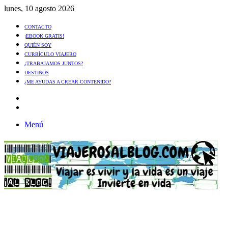
lunes, 10 agosto 2026
CONTACTO
¡EBOOK GRATIS!
QUIÉN SOY
CURRÍCULO VIAJERO
¿TRABAJAMOS JUNTOS?
DESTINOS
¿ME AYUDAS A CREAR CONTENIDO?
Artículo
al
Buscar
azar
Menú