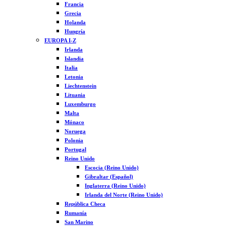
Francia
Grecia
Holanda
Hungría
EUROPA I-Z
Irlanda
Islandia
Italia
Letonia
Liechtenstein
Lituania
Luxemburgo
Malta
Mónaco
Noruega
Polonia
Portugal
Reino Unido
Escocia (Reino Unido)
Gibraltar (Español)
Inglaterra (Reino Unido)
Irlanda del Norte (Reino Unido)
República Checa
Rumanía
San Marino