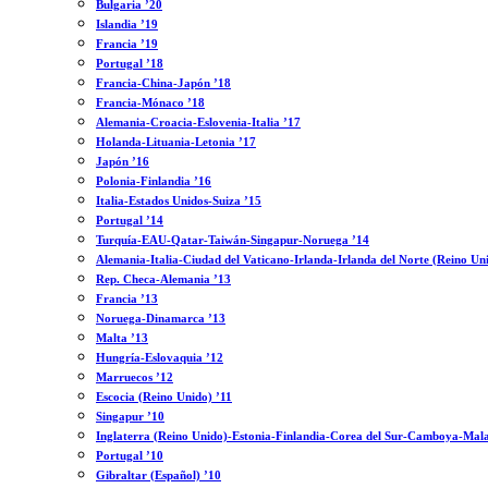
Bulgaria ’20
Islandia ’19
Francia ’19
Portugal ’18
Francia-China-Japón ’18
Francia-Mónaco ’18
Alemania-Croacia-Eslovenia-Italia ’17
Holanda-Lituania-Letonia ’17
Japón ’16
Polonia-Finlandia ’16
Italia-Estados Unidos-Suiza ’15
Portugal ’14
Turquía-EAU-Qatar-Taiwán-Singapur-Noruega ’14
Alemania-Italia-Ciudad del Vaticano-Irlanda-Irlanda del Norte (Reino Un
Rep. Checa-Alemania ’13
Francia ’13
Noruega-Dinamarca ’13
Malta ’13
Hungría-Eslovaquia ’12
Marruecos ’12
Escocia (Reino Unido) ’11
Singapur ’10
Inglaterra (Reino Unido)-Estonia-Finlandia-Corea del Sur-Camboya-Mala
Portugal ’10
Gibraltar (Español) ’10