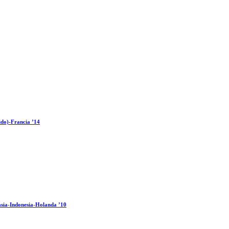
ido)-Francia ’14
sia-Indonesia-Holanda ’10