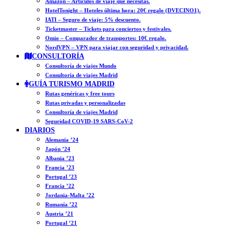
Amazon – Artículos de viaje que necesitas.
HotelTonight – Hoteles última hora: 20€ regalo (DVECINO1).
IATI – Seguro de viaje: 5% descuento.
Ticketmaster – Tickets para conciertos y festivales.
Omio – Comparador de transportes: 10€ regalo.
NordVPN – VPN para viajar con seguridad y privacidad.
CONSULTORÍA
Consultoría de viajes Mundo
Consultoría de viajes Madrid
GUÍA TURISMO MADRID
Rutas genéricas y free tours
Rutas privadas y personalizadas
Consultoría de viajes Madrid
Seguridad COVID-19 SARS-CoV-2
DIARIOS
Alemania ’24
Japón ’24
Albania ’23
Francia ’23
Portugal ’23
Francia ’22
Jordania-Malta ’22
Rumanía ’22
Austria ’21
Portugal ’21