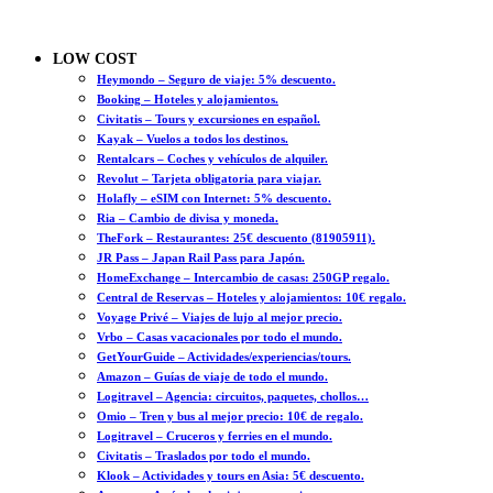
LOW COST
Heymondo – Seguro de viaje: 5% descuento.
Booking – Hoteles y alojamientos.
Civitatis – Tours y excursiones en español.
Kayak – Vuelos a todos los destinos.
Rentalcars – Coches y vehículos de alquiler.
Revolut – Tarjeta obligatoria para viajar.
Holafly – eSIM con Internet: 5% descuento.
Ria – Cambio de divisa y moneda.
TheFork – Restaurantes: 25€ descuento (81905911).
JR Pass – Japan Rail Pass para Japón.
HomeExchange – Intercambio de casas: 250GP regalo.
Central de Reservas – Hoteles y alojamientos: 10€ regalo.
Voyage Privé – Viajes de lujo al mejor precio.
Vrbo – Casas vacacionales por todo el mundo.
GetYourGuide – Actividades/experiencias/tours.
Amazon – Guías de viaje de todo el mundo.
Logitravel – Agencia: circuitos, paquetes, chollos…
Omio – Tren y bus al mejor precio: 10€ de regalo.
Logitravel – Cruceros y ferries en el mundo.
Civitatis – Traslados por todo el mundo.
Klook – Actividades y tours en Asia: 5€ descuento.