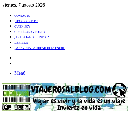
viernes, 7 agosto 2026
CONTACTO
¡EBOOK GRATIS!
QUIÉN SOY
CURRÍCULO VIAJERO
¿TRABAJAMOS JUNTOS?
DESTINOS
¿ME AYUDAS A CREAR CONTENIDO?
Artículo
al
Buscar
azar
Menú