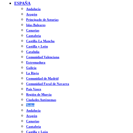
ESPAÑA
Andalucía
Aragón
Principado de Asturias
Islas Baleares
Canarias
Cantabria
Castilla-La Mancha
Castilla y León
Cataluña
Comunidad Valenciana
Extremadura
Galicia
La Rioja
Comunidad de Madrid
Comunidad Foral de Navarra
País Vasco
Región de Murcia
Ciudades Autónomas
Todos
Andalucía
Aragón
Canarias
Cantabria
Castilla y León