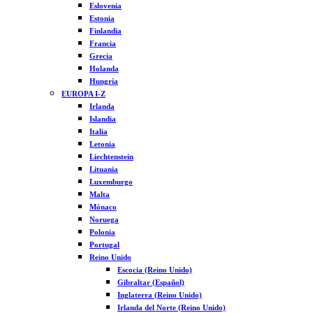
Eslovenia
Estonia
Finlandia
Francia
Grecia
Holanda
Hungría
EUROPA I-Z
Irlanda
Islandia
Italia
Letonia
Liechtenstein
Lituania
Luxemburgo
Malta
Mónaco
Noruega
Polonia
Portugal
Reino Unido
Escocia (Reino Unido)
Gibraltar (Español)
Inglaterra (Reino Unido)
Irlanda del Norte (Reino Unido)