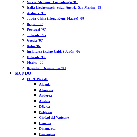
Suecia-Alemania-Luxemburgo ’09
Italia-Liechtenstein-Suiza-Austria-San Marino ’09
Andorra ’09
Japón-China (Hong Kong-Macao) ’08
Bélgica ’08
Portugal ’07
Tailandia ’07
Grecia ’07
Italia ’07
Inglaterra (Reino Unido)-Japón ’06
Holanda ’06
México ’05
República Dominicana ’04
MUNDO
EUROPA A-H
Albania
Alemania
Andorra
Austria
Bélgica
Bulgaria
Ciudad del Vaticano
Croacia
Dinamarca
Eslovaquia