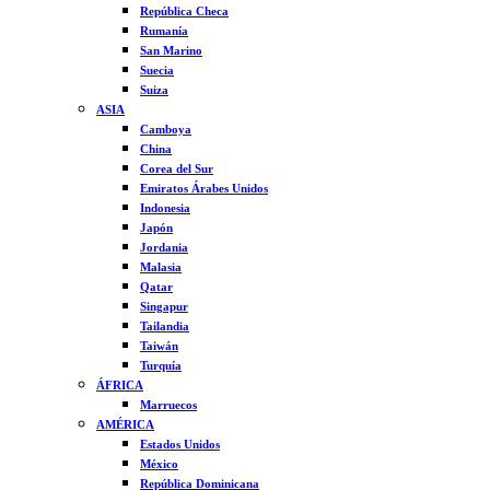
República Checa
Rumanía
San Marino
Suecia
Suiza
ASIA
Camboya
China
Corea del Sur
Emiratos Árabes Unidos
Indonesia
Japón
Jordania
Malasia
Qatar
Singapur
Tailandia
Taiwán
Turquía
ÁFRICA
Marruecos
AMÉRICA
Estados Unidos
México
República Dominicana