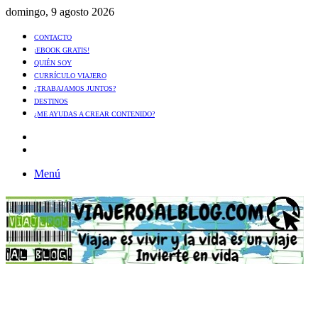
domingo, 9 agosto 2026
CONTACTO
¡EBOOK GRATIS!
QUIÉN SOY
CURRÍCULO VIAJERO
¿TRABAJAMOS JUNTOS?
DESTINOS
¿ME AYUDAS A CREAR CONTENIDO?
Artículo
al
Buscar
azar
Menú