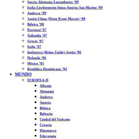
Suecia-Alemania-Luxemburgo ’09
Italia-Liechtenstein-Suiza-Austria-San Marino ’09
Andorra ’09
Japón-China (Hong Kong-Macao) ’08
Bélgica ’08
Portugal ’07
Tailandia ’07
Grecia ’07
Italia ’07
Inglaterra (Reino Unido)-Japón ’06
Holanda ’06
México ’05
República Dominicana ’04
MUNDO
EUROPA A-H
Albania
Alemania
Andorra
Austria
Bélgica
Bulgaria
Ciudad del Vaticano
Croacia
Dinamarca
Eslovaquia