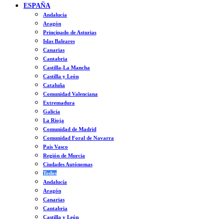
ESPAÑA
Andalucía
Aragón
Principado de Asturias
Islas Baleares
Canarias
Cantabria
Castilla-La Mancha
Castilla y León
Cataluña
Comunidad Valenciana
Extremadura
Galicia
La Rioja
Comunidad de Madrid
Comunidad Foral de Navarra
País Vasco
Región de Murcia
Ciudades Autónomas
Todos
Andalucía
Aragón
Canarias
Cantabria
Castilla y León