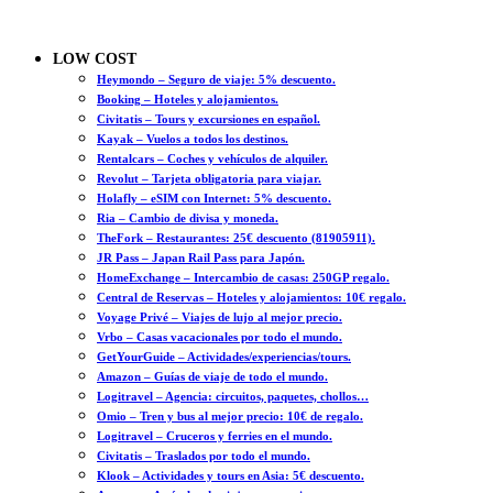
LOW COST
Heymondo – Seguro de viaje: 5% descuento.
Booking – Hoteles y alojamientos.
Civitatis – Tours y excursiones en español.
Kayak – Vuelos a todos los destinos.
Rentalcars – Coches y vehículos de alquiler.
Revolut – Tarjeta obligatoria para viajar.
Holafly – eSIM con Internet: 5% descuento.
Ria – Cambio de divisa y moneda.
TheFork – Restaurantes: 25€ descuento (81905911).
JR Pass – Japan Rail Pass para Japón.
HomeExchange – Intercambio de casas: 250GP regalo.
Central de Reservas – Hoteles y alojamientos: 10€ regalo.
Voyage Privé – Viajes de lujo al mejor precio.
Vrbo – Casas vacacionales por todo el mundo.
GetYourGuide – Actividades/experiencias/tours.
Amazon – Guías de viaje de todo el mundo.
Logitravel – Agencia: circuitos, paquetes, chollos…
Omio – Tren y bus al mejor precio: 10€ de regalo.
Logitravel – Cruceros y ferries en el mundo.
Civitatis – Traslados por todo el mundo.
Klook – Actividades y tours en Asia: 5€ descuento.