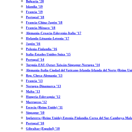
Bulgaria ’20
Islandia ’19
Francia ’19
Portugal ’18
Francia-China-Japón ’18
Francia-Mónaco ’18
Alemania-Croacia-Eslovenia-Italia ’17
Holanda-Lituania-Letonia ’17
Japón ’16
Polonia-Finlandia ’16
Italia-Estados Unidos-Suiza ’15
Portugal ’14
Turquía-EAU-Qatar-Taiwán-Singapur-Noruega ’14
Alemania-Italia-Ciudad del Vaticano-Irlanda-Irlanda del Norte (Reino Un
Rep. Checa-Alemania ’13
Francia ’13
Noruega-Dinamarca ’13
Malta ’13
Hungría-Eslovaquia ’12
Marruecos ’12
Escocia (Reino Unido) ’11
Singapur ’10
Inglaterra (Reino Unido)-Estonia-Finlandia-Corea del Sur-Camboya-Mala
Portugal ’10
Gibraltar (Español) ’10