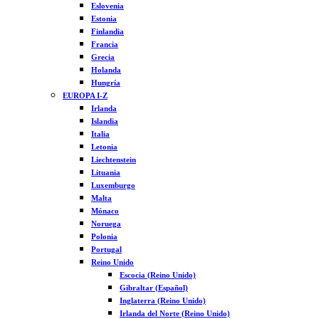
Eslovenia
Estonia
Finlandia
Francia
Grecia
Holanda
Hungría
EUROPA I-Z
Irlanda
Islandia
Italia
Letonia
Liechtenstein
Lituania
Luxemburgo
Malta
Mónaco
Noruega
Polonia
Portugal
Reino Unido
Escocia (Reino Unido)
Gibraltar (Español)
Inglaterra (Reino Unido)
Irlanda del Norte (Reino Unido)