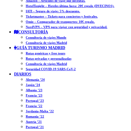
Amazon – Artículos de viaje que necesitas.
HotelTonight – Hoteles última hora: 20€ regalo (DVECINO1).
IATI – Seguro de viaje: 5% descuento.
Ticketmaster – Tickets para conciertos y festivales.
Omio – Comparador de transportes: 10€ regalo.
NordVPN – VPN para viajar con seguridad y privacidad.
CONSULTORÍA
Consultoría de viajes Mundo
Consultoría de viajes Madrid
GUÍA TURISMO MADRID
Rutas genéricas y free tours
Rutas privadas y personalizadas
Consultoría de viajes Madrid
Seguridad COVID-19 SARS-CoV-2
DIARIOS
Alemania ’24
Japón ’24
Albania ’23
Francia ’23
Portugal ’23
Francia ’22
Jordania-Malta ’22
Rumanía ’22
Austria ’21
Portugal ’21