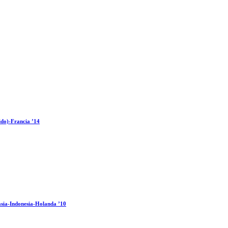
ido)-Francia ’14
sia-Indonesia-Holanda ’10