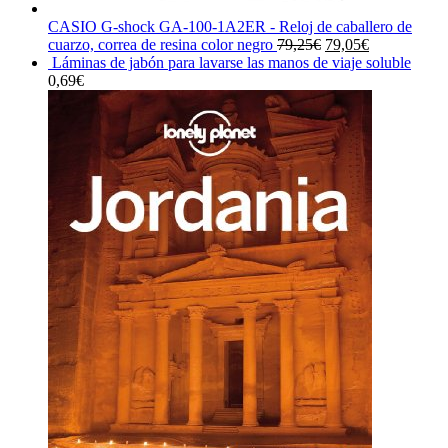
CASIO G-shock GA-100-1A2ER - Reloj de caballero de
El
El
cuarzo, correa de resina color negro
79,25
€
79,05
€
precio
precio
Láminas de jabón para lavarse las manos de viaje soluble
original
actual
0,69
€
era:
es:
79,25€.
79,05€.