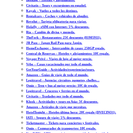
Booking – Hoteles y alojamientos.
Civitatis – Tours y excursiones en español.
Kayak – Vuelos a todos los destinos.
Rentalcars – Coches y vehículos de alquiler.
Revolut – Tarjeta obligatoria para viajar.
Holafly – eSIM con Internet: 5% descuento.
Ria – Cambio de divisa y moneda.
TheFork – Restaurantes: 25€ descuento (81905911).
JR Pass – Japan Rail Pass para Japón.
HomeExchange – Intercambio de casas: 250GP regalo.
Central de Reservas – Hoteles y alojamientos: 10€ regalo.
Voyage Privé – Viajes de lujo al mejor precio.
Vrbo – Casas vacacionales por todo el mundo.
GetYourGuide – Actividades/experiencias/tours.
Amazon – Guías de viaje de todo el mundo.
Logitravel – Agencia: circuitos, paquetes, chollos…
Omio – Tren y bus al mejor precio: 10€ de regalo.
Logitravel – Cruceros y ferries en el mundo.
Civitatis – Traslados por todo el mundo.
Klook – Actividades y tours en Asia: 5€ descuento.
Amazon – Artículos de viaje que necesitas.
HotelTonight – Hoteles última hora: 20€ regalo (DVECINO1).
IATI – Seguro de viaje: 5% descuento.
Ticketmaster – Tickets para conciertos y festivales.
Omio – Comparador de transportes: 10€ regalo.