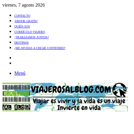
viernes, 7 agosto 2026
CONTACTO
¡EBOOK GRATIS!
QUIÉN SOY
CURRÍCULO VIAJERO
¿TRABAJAMOS JUNTOS?
DESTINOS
¿ME AYUDAS A CREAR CONTENIDO?
Artículo
al
Buscar
azar
Menú