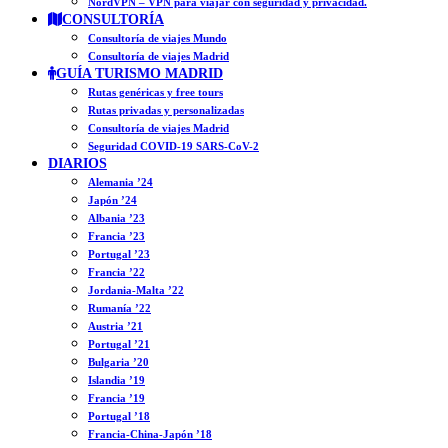
NordVPN – VPN para viajar con seguridad y privacidad.
CONSULTORÍA
Consultoría de viajes Mundo
Consultoría de viajes Madrid
GUÍA TURISMO MADRID
Rutas genéricas y free tours
Rutas privadas y personalizadas
Consultoría de viajes Madrid
Seguridad COVID-19 SARS-CoV-2
DIARIOS
Alemania ’24
Japón ’24
Albania ’23
Francia ’23
Portugal ’23
Francia ’22
Jordania-Malta ’22
Rumanía ’22
Austria ’21
Portugal ’21
Bulgaria ’20
Islandia ’19
Francia ’19
Portugal ’18
Francia-China-Japón ’18