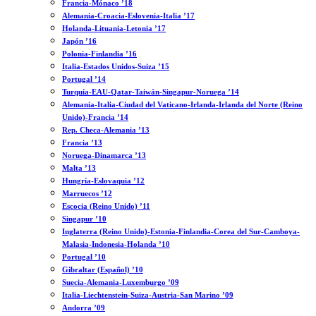
Francia-Mónaco ’18
Alemania-Croacia-Eslovenia-Italia ’17
Holanda-Lituania-Letonia ’17
Japón ’16
Polonia-Finlandia ’16
Italia-Estados Unidos-Suiza ’15
Portugal ’14
Turquía-EAU-Qatar-Taiwán-Singapur-Noruega ’14
Alemania-Italia-Ciudad del Vaticano-Irlanda-Irlanda del Norte (Reino
Unido)-Francia ’14
Rep. Checa-Alemania ’13
Francia ’13
Noruega-Dinamarca ’13
Malta ’13
Hungría-Eslovaquia ’12
Marruecos ’12
Escocia (Reino Unido) ’11
Singapur ’10
Inglaterra (Reino Unido)-Estonia-Finlandia-Corea del Sur-Camboya-
Malasia-Indonesia-Holanda ’10
Portugal ’10
Gibraltar (Español) ’10
Suecia-Alemania-Luxemburgo ’09
Italia-Liechtenstein-Suiza-Austria-San Marino ’09
Andorra ’09