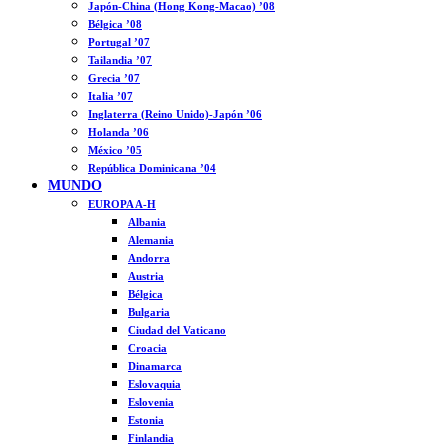
Japón-China (Hong Kong-Macao) ’08
Bélgica ’08
Portugal ’07
Tailandia ’07
Grecia ’07
Italia ’07
Inglaterra (Reino Unido)-Japón ’06
Holanda ’06
México ’05
República Dominicana ’04
MUNDO
EUROPA A-H
Albania
Alemania
Andorra
Austria
Bélgica
Bulgaria
Ciudad del Vaticano
Croacia
Dinamarca
Eslovaquia
Eslovenia
Estonia
Finlandia