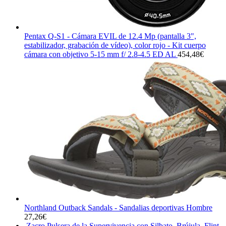
Pentax Q-S1 - Cámara EVIL de 12.4 Mp (pantalla 3",
estabilizador, grabación de vídeo), color rojo - Kit cuerpo
cámara con objetivo 5-15 mm f/ 2.8-4.5 ED AL
454,48
€
Northland Outback Sandals - Sandalias deportivas Hombre
27,26
€
Zacro Pulsera de la Supervivencia con Silbato, Brújula, Flint