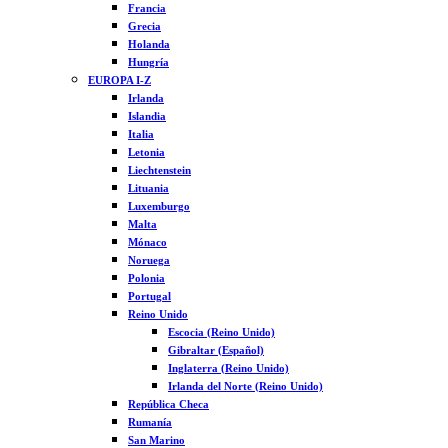
Francia
Grecia
Holanda
Hungría
EUROPA I-Z
Irlanda
Islandia
Italia
Letonia
Liechtenstein
Lituania
Luxemburgo
Malta
Mónaco
Noruega
Polonia
Portugal
Reino Unido
Escocia (Reino Unido)
Gibraltar (Español)
Inglaterra (Reino Unido)
Irlanda del Norte (Reino Unido)
República Checa
Rumanía
San Marino