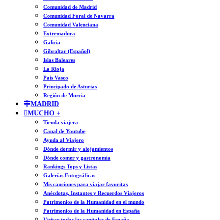
Comunidad de Madrid
Comunidad Foral de Navarra
Comunidad Valenciana
Extremadura
Galicia
Gibraltar (Español)
Islas Baleares
La Rioja
País Vasco
Principado de Asturias
Región de Murcia
MADRID
MUCHO +
Tienda viajera
Canal de Youtube
Ayuda al Viajero
Dónde dormir y alojamientos
Dónde comer y gastronomía
Rankings Tops y Listas
Galerías Fotográficas
Mis canciones para viajar favoritas
Anécdotas, Instantes y Recuerdos Viajeros
Patrimonios de la Humanidad en el mundo
Patrimonios de la Humanidad en España
Visitar todas las capitales de España