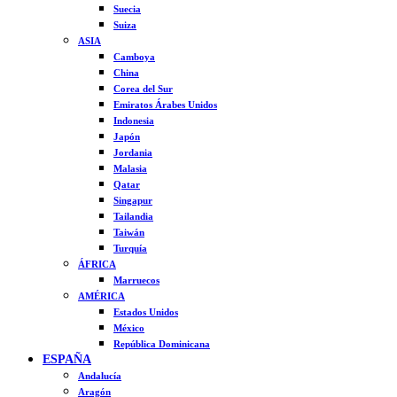
Suecia
Suiza
ASIA
Camboya
China
Corea del Sur
Emiratos Árabes Unidos
Indonesia
Japón
Jordania
Malasia
Qatar
Singapur
Tailandia
Taiwán
Turquía
ÁFRICA
Marruecos
AMÉRICA
Estados Unidos
México
República Dominicana
ESPAÑA
Andalucía
Aragón