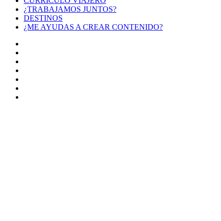
CURRÍCULO VIAJERO
¿TRABAJAMOS JUNTOS?
DESTINOS
¿ME AYUDAS A CREAR CONTENIDO?
Facebook
X
LinkedIn
YouTube
Instagram
TikTok
Buy
Me
Botón
a
volver
Coffee
arriba