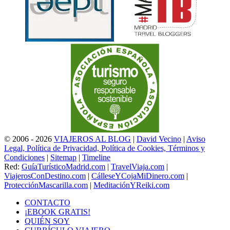
© 2006 - 2026
VIAJEROS AL BLOG
|
David Vecino
|
Aviso
Legal, Política de Privacidad, Política de Cookies, Términos y
Condiciones
|
Sitemap
|
Timeline
Red:
GuíaTurísticoMadrid.com
|
TravelViaja.com
|
ViajerosConDestino.com
|
CálleseYCojaMiDinero.com
|
ProtecciónMascarilla.com
|
MeditaciónYReiki.com
CONTACTO
¡EBOOK GRATIS!
QUIÉN SOY