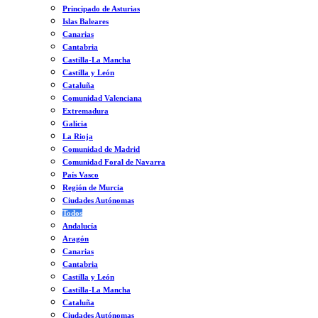
Principado de Asturias
Islas Baleares
Canarias
Cantabria
Castilla-La Mancha
Castilla y León
Cataluña
Comunidad Valenciana
Extremadura
Galicia
La Rioja
Comunidad de Madrid
Comunidad Foral de Navarra
País Vasco
Región de Murcia
Ciudades Autónomas
Todos
Andalucía
Aragón
Canarias
Cantabria
Castilla y León
Castilla-La Mancha
Cataluña
Ciudades Autónomas