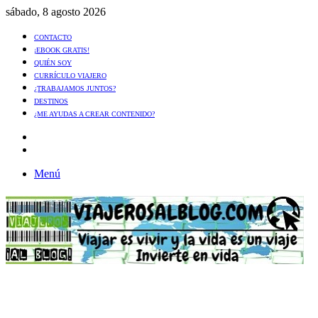
sábado, 8 agosto 2026
CONTACTO
¡EBOOK GRATIS!
QUIÉN SOY
CURRÍCULO VIAJERO
¿TRABAJAMOS JUNTOS?
DESTINOS
¿ME AYUDAS A CREAR CONTENIDO?
Artículo
al
Buscar
azar
Menú