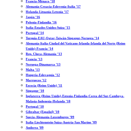
Francia-Mónaco ’18
Alemania-Croacia-Eslovenia-Italia ’17
Holanda-Lituania-Letonia ’17
Japón ’16
Polonia-Finlandia ’16
Italia-Estados Unidos-Suiza ’15
Portugal ’14
Turquía-EAU-Qatar-Taiwán-Singapur-Noruega ’14
Alemania-Italia-Ciudad del Vaticano-Irlanda-Irlanda del Norte (Reino
Unido)-Francia ’14
Rep. Checa-Alemania ’13
Francia ’13
Noruega-Dinamarca ’13
Malta ’13
Hungría-Eslovaquia ’12
Marruecos ’12
Escocia (Reino Unido) ’11
Singapur ’10
Inglaterra (Reino Unido)-Estonia-Finlandia-Corea del Sur-Camboya-
Malasia-Indonesia-Holanda ’10
Portugal ’10
Gibraltar (Español) ’10
Suecia-Alemania-Luxemburgo ’09
Italia-Liechtenstein-Suiza-Austria-San Marino ’09
Andorra ’09