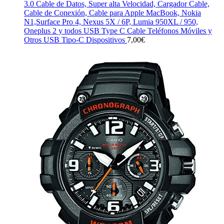
3.0 Cable de Datos, Super alta Velocidad, Cargador Cable,
Cable de Conexión, Cable para Apple MacBook, Nokia
N1,Surface Pro 4, Nexus 5X / 6P, Lumia 950XL / 950,
Oneplus 2 y todos USB Type C Cable Teléfonos Móviles y
Otros USB Tipo-C Dispositivos
7,00
€