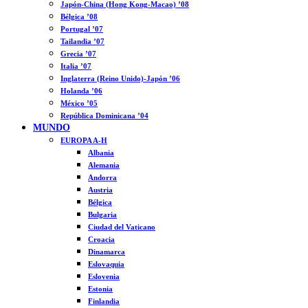
Japón-China (Hong Kong-Macao) ’08
Bélgica ’08
Portugal ’07
Tailandia ’07
Grecia ’07
Italia ’07
Inglaterra (Reino Unido)-Japón ’06
Holanda ’06
México ’05
República Dominicana ’04
MUNDO
EUROPA A-H
Albania
Alemania
Andorra
Austria
Bélgica
Bulgaria
Ciudad del Vaticano
Croacia
Dinamarca
Eslovaquia
Eslovenia
Estonia
Finlandia