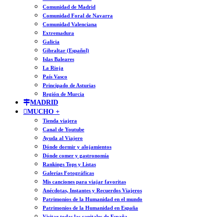
Comunidad de Madrid
Comunidad Foral de Navarra
Comunidad Valenciana
Extremadura
Galicia
Gibraltar (Español)
Islas Baleares
La Rioja
País Vasco
Principado de Asturias
Región de Murcia
MADRID
MUCHO +
Tienda viajera
Canal de Youtube
Ayuda al Viajero
Dónde dormir y alojamientos
Dónde comer y gastronomía
Rankings Tops y Listas
Galerías Fotográficas
Mis canciones para viajar favoritas
Anécdotas, Instantes y Recuerdos Viajeros
Patrimonios de la Humanidad en el mundo
Patrimonios de la Humanidad en España
Visitar todas las capitales de España