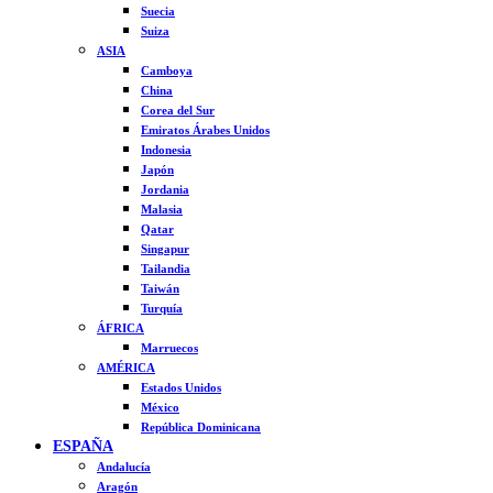
Suecia
Suiza
ASIA
Camboya
China
Corea del Sur
Emiratos Árabes Unidos
Indonesia
Japón
Jordania
Malasia
Qatar
Singapur
Tailandia
Taiwán
Turquía
ÁFRICA
Marruecos
AMÉRICA
Estados Unidos
México
República Dominicana
ESPAÑA
Andalucía
Aragón