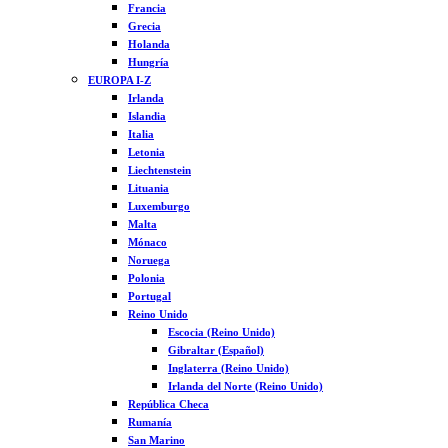
Francia
Grecia
Holanda
Hungría
EUROPA I-Z
Irlanda
Islandia
Italia
Letonia
Liechtenstein
Lituania
Luxemburgo
Malta
Mónaco
Noruega
Polonia
Portugal
Reino Unido
Escocia (Reino Unido)
Gibraltar (Español)
Inglaterra (Reino Unido)
Irlanda del Norte (Reino Unido)
República Checa
Rumanía
San Marino