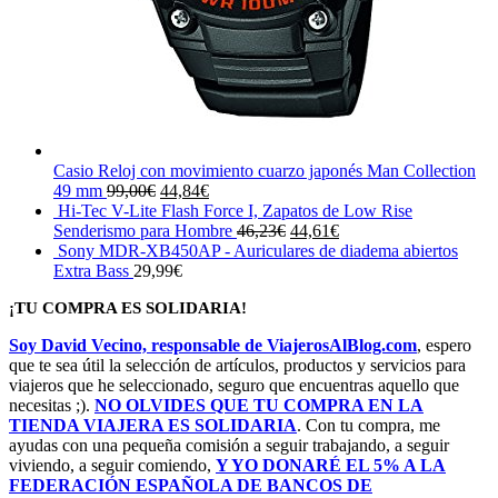
Casio Reloj con movimiento cuarzo japonés Man Collection
El
El
49 mm
99,00
€
44,84
€
precio
precio
Hi-Tec V-Lite Flash Force I, Zapatos de Low Rise
original
actual
El
El
Senderismo para Hombre
46,23
€
44,61
€
era:
es:
precio
precio
Sony MDR-XB450AP - Auriculares de diadema abiertos
99,00€.
44,84€.
original
actual
Extra Bass
29,99
€
era:
es:
¡TU COMPRA ES SOLIDARIA!
46,23€.
44,61€.
Soy David Vecino, responsable de ViajerosAlBlog.com
, espero
que te sea útil la selección de artículos, productos y servicios para
viajeros que he seleccionado, seguro que encuentras aquello que
necesitas ;).
NO OLVIDES QUE TU COMPRA EN LA
TIENDA VIAJERA ES SOLIDARIA
. Con tu compra, me
ayudas con una pequeña comisión a seguir trabajando, a seguir
viviendo, a seguir comiendo,
Y YO DONARÉ EL 5% A LA
FEDERACIÓN ESPAÑOLA DE BANCOS DE