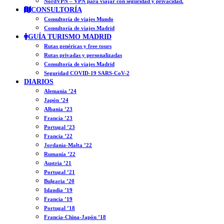
NordVPN – VPN para viajar con seguridad y privacidad.
CONSULTORÍA
Consultoría de viajes Mundo
Consultoría de viajes Madrid
GUÍA TURISMO MADRID
Rutas genéricas y free tours
Rutas privadas y personalizadas
Consultoría de viajes Madrid
Seguridad COVID-19 SARS-CoV-2
DIARIOS
Alemania ’24
Japón ’24
Albania ’23
Francia ’23
Portugal ’23
Francia ’22
Jordania-Malta ’22
Rumanía ’22
Austria ’21
Portugal ’21
Bulgaria ’20
Islandia ’19
Francia ’19
Portugal ’18
Francia-China-Japón ’18