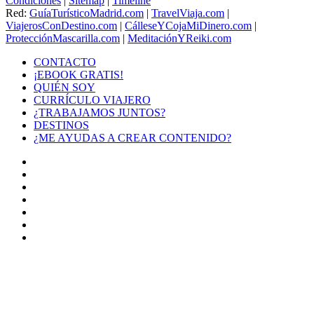
Condiciones
|
Sitemap
|
Timeline
Red:
GuíaTurísticoMadrid.com
|
TravelViaja.com
|
ViajerosConDestino.com
|
CálleseYCojaMiDinero.com
|
ProtecciónMascarilla.com
|
MeditaciónYReiki.com
CONTACTO
¡EBOOK GRATIS!
QUIÉN SOY
CURRÍCULO VIAJERO
¿TRABAJAMOS JUNTOS?
DESTINOS
¿ME AYUDAS A CREAR CONTENIDO?
Facebook
X
LinkedIn
YouTube
Instagram
TikTok
Buy
Me
Botón
a
volver
Coffee
arriba