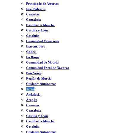
Principado de Asturias
Islas Baleares
Canarias
Cantabria
Castilla-La Mancha
Castilla y León
Cataluña
Comunidad Valenciana
Extremadura
Galicia
La Rioja
Comunidad de Madrid
Comunidad Foral de Navarra
País Vasco
Región de Murcia
Ciudades Autónomas
Todos
Andalucía
Aragón
Canarias
Cantabria
Castilla y León
Castilla-La Mancha
Cataluña
Ciudades Autónomas