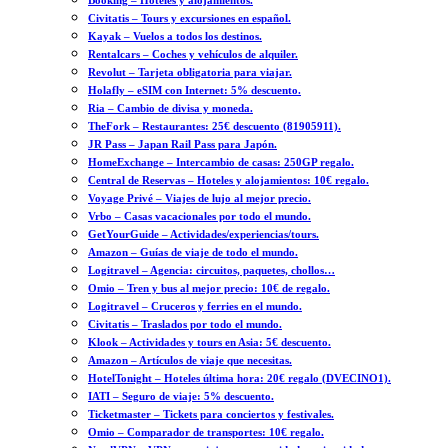
Booking – Hoteles y alojamientos.
Civitatis – Tours y excursiones en español.
Kayak – Vuelos a todos los destinos.
Rentalcars – Coches y vehículos de alquiler.
Revolut – Tarjeta obligatoria para viajar.
Holafly – eSIM con Internet: 5% descuento.
Ria – Cambio de divisa y moneda.
TheFork – Restaurantes: 25€ descuento (81905911).
JR Pass – Japan Rail Pass para Japón.
HomeExchange – Intercambio de casas: 250GP regalo.
Central de Reservas – Hoteles y alojamientos: 10€ regalo.
Voyage Privé – Viajes de lujo al mejor precio.
Vrbo – Casas vacacionales por todo el mundo.
GetYourGuide – Actividades/experiencias/tours.
Amazon – Guías de viaje de todo el mundo.
Logitravel – Agencia: circuitos, paquetes, chollos…
Omio – Tren y bus al mejor precio: 10€ de regalo.
Logitravel – Cruceros y ferries en el mundo.
Civitatis – Traslados por todo el mundo.
Klook – Actividades y tours en Asia: 5€ descuento.
Amazon – Artículos de viaje que necesitas.
HotelTonight – Hoteles última hora: 20€ regalo (DVECINO1).
IATI – Seguro de viaje: 5% descuento.
Ticketmaster – Tickets para conciertos y festivales.
Omio – Comparador de transportes: 10€ regalo.