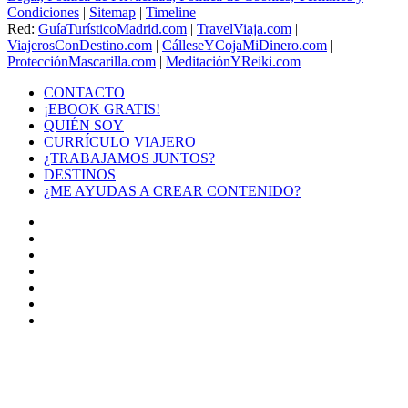
Condiciones
|
Sitemap
|
Timeline
Red:
GuíaTurísticoMadrid.com
|
TravelViaja.com
|
ViajerosConDestino.com
|
CálleseYCojaMiDinero.com
|
ProtecciónMascarilla.com
|
MeditaciónYReiki.com
CONTACTO
¡EBOOK GRATIS!
QUIÉN SOY
CURRÍCULO VIAJERO
¿TRABAJAMOS JUNTOS?
DESTINOS
¿ME AYUDAS A CREAR CONTENIDO?
Facebook
X
LinkedIn
YouTube
Instagram
TikTok
Buy
Me
Botón
a
volver
Coffee
arriba