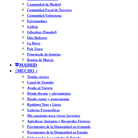
Comunidad de Madrid
Comunidad Foral de Navarra
Comunidad Valenciana
Extremadura
Galicia
Gibraltar (Español)
Islas Baleares
La Rioja
País Vasco
Principado de Asturias
Región de Murcia
MADRID
MUCHO +
Tienda viajera
Canal de Youtube
Ayuda al Viajero
Dónde dormir y alojamientos
Dónde comer y gastronomía
Rankings Tops y Listas
Galerías Fotográficas
Mis canciones para viajar favoritas
Anécdotas, Instantes y Recuerdos Viajeros
Patrimonios de la Humanidad en el mundo
Patrimonios de la Humanidad en España
Visitar todas las capitales de España