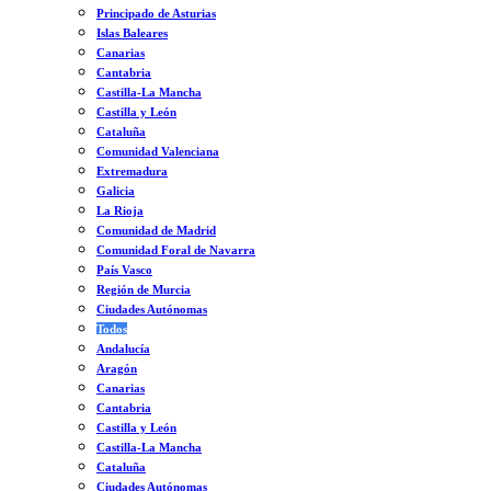
Principado de Asturias
Islas Baleares
Canarias
Cantabria
Castilla-La Mancha
Castilla y León
Cataluña
Comunidad Valenciana
Extremadura
Galicia
La Rioja
Comunidad de Madrid
Comunidad Foral de Navarra
País Vasco
Región de Murcia
Ciudades Autónomas
Todos
Andalucía
Aragón
Canarias
Cantabria
Castilla y León
Castilla-La Mancha
Cataluña
Ciudades Autónomas