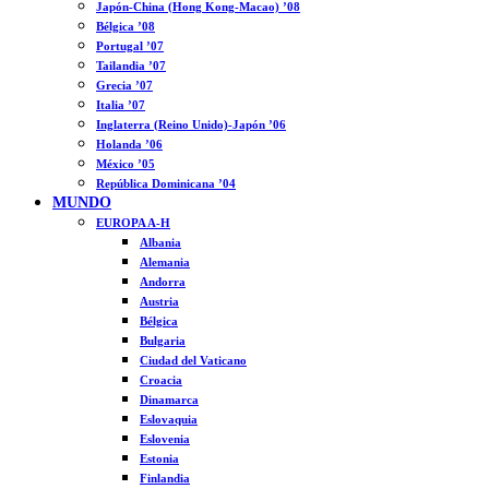
Japón-China (Hong Kong-Macao) ’08
Bélgica ’08
Portugal ’07
Tailandia ’07
Grecia ’07
Italia ’07
Inglaterra (Reino Unido)-Japón ’06
Holanda ’06
México ’05
República Dominicana ’04
MUNDO
EUROPA A-H
Albania
Alemania
Andorra
Austria
Bélgica
Bulgaria
Ciudad del Vaticano
Croacia
Dinamarca
Eslovaquia
Eslovenia
Estonia
Finlandia