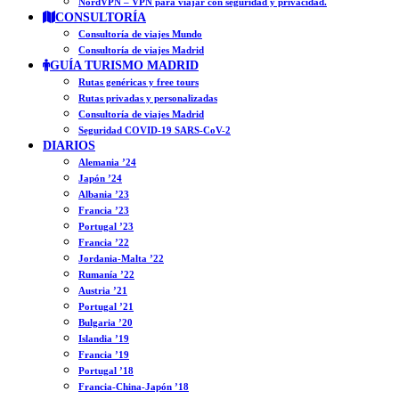
NordVPN – VPN para viajar con seguridad y privacidad.
CONSULTORÍA
Consultoría de viajes Mundo
Consultoría de viajes Madrid
GUÍA TURISMO MADRID
Rutas genéricas y free tours
Rutas privadas y personalizadas
Consultoría de viajes Madrid
Seguridad COVID-19 SARS-CoV-2
DIARIOS
Alemania ’24
Japón ’24
Albania ’23
Francia ’23
Portugal ’23
Francia ’22
Jordania-Malta ’22
Rumanía ’22
Austria ’21
Portugal ’21
Bulgaria ’20
Islandia ’19
Francia ’19
Portugal ’18
Francia-China-Japón ’18