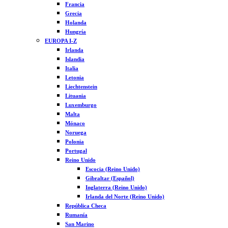
Francia
Grecia
Holanda
Hungría
EUROPA I-Z
Irlanda
Islandia
Italia
Letonia
Liechtenstein
Lituania
Luxemburgo
Malta
Mónaco
Noruega
Polonia
Portugal
Reino Unido
Escocia (Reino Unido)
Gibraltar (Español)
Inglaterra (Reino Unido)
Irlanda del Norte (Reino Unido)
República Checa
Rumanía
San Marino