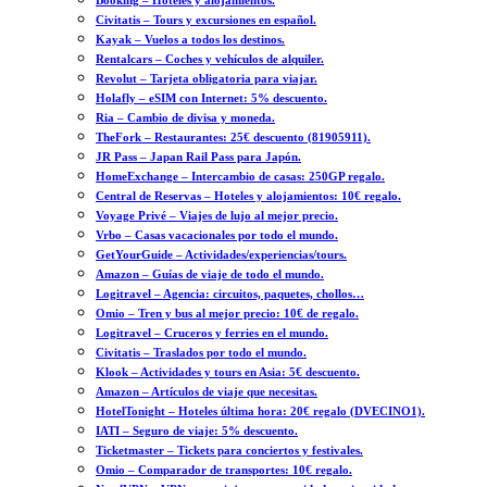
Booking – Hoteles y alojamientos.
Civitatis – Tours y excursiones en español.
Kayak – Vuelos a todos los destinos.
Rentalcars – Coches y vehículos de alquiler.
Revolut – Tarjeta obligatoria para viajar.
Holafly – eSIM con Internet: 5% descuento.
Ria – Cambio de divisa y moneda.
TheFork – Restaurantes: 25€ descuento (81905911).
JR Pass – Japan Rail Pass para Japón.
HomeExchange – Intercambio de casas: 250GP regalo.
Central de Reservas – Hoteles y alojamientos: 10€ regalo.
Voyage Privé – Viajes de lujo al mejor precio.
Vrbo – Casas vacacionales por todo el mundo.
GetYourGuide – Actividades/experiencias/tours.
Amazon – Guías de viaje de todo el mundo.
Logitravel – Agencia: circuitos, paquetes, chollos…
Omio – Tren y bus al mejor precio: 10€ de regalo.
Logitravel – Cruceros y ferries en el mundo.
Civitatis – Traslados por todo el mundo.
Klook – Actividades y tours en Asia: 5€ descuento.
Amazon – Artículos de viaje que necesitas.
HotelTonight – Hoteles última hora: 20€ regalo (DVECINO1).
IATI – Seguro de viaje: 5% descuento.
Ticketmaster – Tickets para conciertos y festivales.
Omio – Comparador de transportes: 10€ regalo.