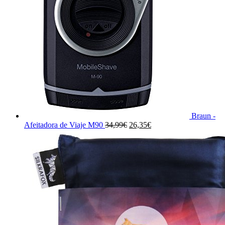
Braun -
El
El
Afeitadora de Viaje M90
34,99
€
26,35
€
precio
precio
original
actual
era:
es:
34,99€.
26,35€.