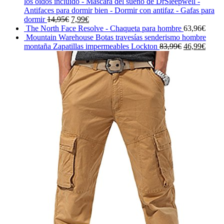
original
actual
los oídos incluido - Máscara del sueño de DrSleepwell -
era:
es:
Antifaces para dormir bien - Dormir con antifaz - Gafas para
El
El
25,00€.
23,75€
dormir
14,95
€
7,99
€
precio
precio
The North Face Resolve - Chaqueta para hombre
63,96
€
original
actual
Mountain Warehouse Botas travesías senderismo hombre
era:
es:
El
El
montaña Zapatillas impermeables Lockton
83,99
€
46,99
€
14,95€.
7,99€.
precio
preci
original
actual
era:
es:
83,99€.
46,99