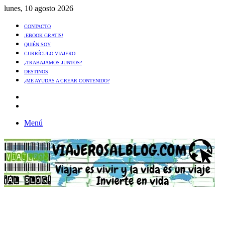
lunes, 10 agosto 2026
CONTACTO
¡EBOOK GRATIS!
QUIÉN SOY
CURRÍCULO VIAJERO
¿TRABAJAMOS JUNTOS?
DESTINOS
¿ME AYUDAS A CREAR CONTENIDO?
Artículo
al
Buscar
azar
Menú