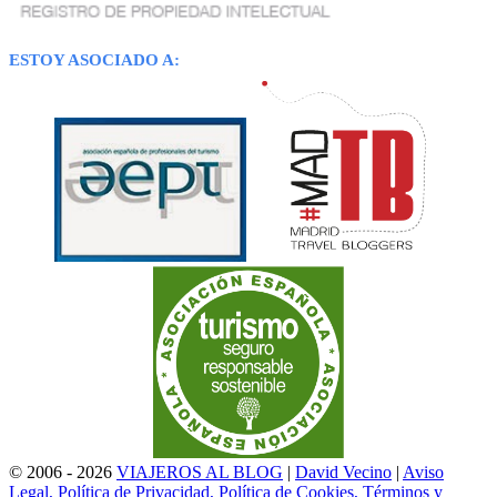
ESTOY ASOCIADO A:
© 2006 - 2026
VIAJEROS AL BLOG
|
David Vecino
|
Aviso
Legal, Política de Privacidad, Política de Cookies, Términos y