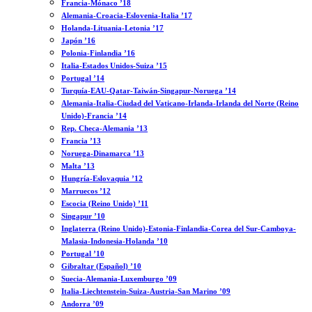
Francia-Mónaco ’18
Alemania-Croacia-Eslovenia-Italia ’17
Holanda-Lituania-Letonia ’17
Japón ’16
Polonia-Finlandia ’16
Italia-Estados Unidos-Suiza ’15
Portugal ’14
Turquía-EAU-Qatar-Taiwán-Singapur-Noruega ’14
Alemania-Italia-Ciudad del Vaticano-Irlanda-Irlanda del Norte (Reino
Unido)-Francia ’14
Rep. Checa-Alemania ’13
Francia ’13
Noruega-Dinamarca ’13
Malta ’13
Hungría-Eslovaquia ’12
Marruecos ’12
Escocia (Reino Unido) ’11
Singapur ’10
Inglaterra (Reino Unido)-Estonia-Finlandia-Corea del Sur-Camboya-
Malasia-Indonesia-Holanda ’10
Portugal ’10
Gibraltar (Español) ’10
Suecia-Alemania-Luxemburgo ’09
Italia-Liechtenstein-Suiza-Austria-San Marino ’09
Andorra ’09