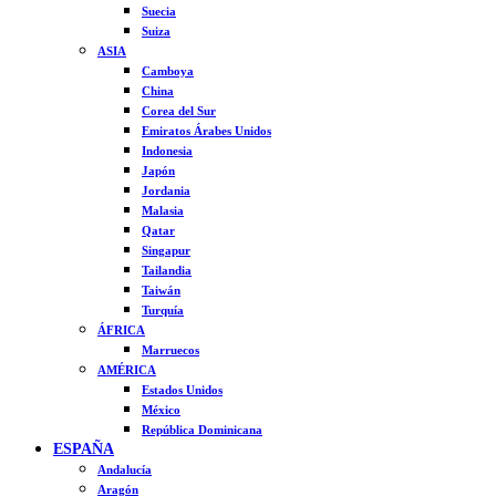
Suecia
Suiza
ASIA
Camboya
China
Corea del Sur
Emiratos Árabes Unidos
Indonesia
Japón
Jordania
Malasia
Qatar
Singapur
Tailandia
Taiwán
Turquía
ÁFRICA
Marruecos
AMÉRICA
Estados Unidos
México
República Dominicana
ESPAÑA
Andalucía
Aragón