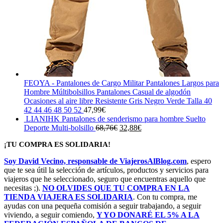
FEOYA - Pantalones de Cargo Militar Pantalones Largos para
Hombre Múltibolsillos Pantalones Casual de algodón
Ocasiones al aire libre Resistente Gris Negro Verde Talla 40
42 44 46 48 50 52
47,99
€
LIANIHK Pantalones de senderismo para hombre Suelto
El
El
Deporte Multi-bolsillo
68,76
€
32,88
€
precio
precio
¡TU COMPRA ES SOLIDARIA!
original
actual
era:
es:
Soy David Vecino, responsable de ViajerosAlBlog.com
, espero
68,76€.
32,88€.
que te sea útil la selección de artículos, productos y servicios para
viajeros que he seleccionado, seguro que encuentras aquello que
necesitas ;).
NO OLVIDES QUE TU COMPRA EN LA
TIENDA VIAJERA ES SOLIDARIA
. Con tu compra, me
ayudas con una pequeña comisión a seguir trabajando, a seguir
viviendo, a seguir comiendo,
Y YO DONARÉ EL 5% A LA