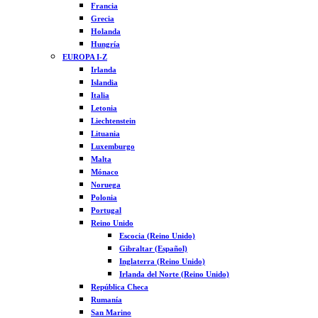
Francia
Grecia
Holanda
Hungría
EUROPA I-Z
Irlanda
Islandia
Italia
Letonia
Liechtenstein
Lituania
Luxemburgo
Malta
Mónaco
Noruega
Polonia
Portugal
Reino Unido
Escocia (Reino Unido)
Gibraltar (Español)
Inglaterra (Reino Unido)
Irlanda del Norte (Reino Unido)
República Checa
Rumanía
San Marino