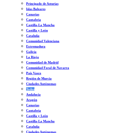
Principado de Asturias
Islas Baleares
Canarias
Cantabria
Castilla-La Mancha
Castilla y León
Cataluña
Comunidad Valenciana
Extremadura
Galicia
La Rioja
Comunidad de Madrid
Comunidad Foral de Navarra
País Vasco
Región de Murcia
Ciudades Autónomas
Todos
Andalucía
Aragón
Canarias
Cantabria
Castilla y León
Castilla-La Mancha
Cataluña
Ciudades Autónomas