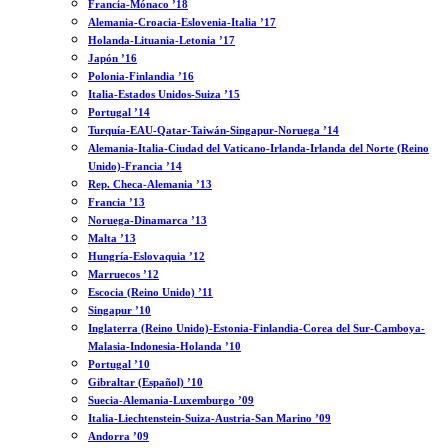
Francia-Mónaco ’18
Alemania-Croacia-Eslovenia-Italia ’17
Holanda-Lituania-Letonia ’17
Japón ’16
Polonia-Finlandia ’16
Italia-Estados Unidos-Suiza ’15
Portugal ’14
Turquía-EAU-Qatar-Taiwán-Singapur-Noruega ’14
Alemania-Italia-Ciudad del Vaticano-Irlanda-Irlanda del Norte (Reino
Unido)-Francia ’14
Rep. Checa-Alemania ’13
Francia ’13
Noruega-Dinamarca ’13
Malta ’13
Hungría-Eslovaquia ’12
Marruecos ’12
Escocia (Reino Unido) ’11
Singapur ’10
Inglaterra (Reino Unido)-Estonia-Finlandia-Corea del Sur-Camboya-
Malasia-Indonesia-Holanda ’10
Portugal ’10
Gibraltar (Español) ’10
Suecia-Alemania-Luxemburgo ’09
Italia-Liechtenstein-Suiza-Austria-San Marino ’09
Andorra ’09