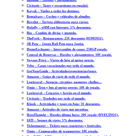
Booking – Hoteles y alojamientos.
Civitatis – Tours y excursiones en español.
Kayak – Vuelos a todos los destinos.
Rentalcars – Coches y vehículos de alquiler.
Revolut – Tarjeta obligatoria para viajar.
Holafly – eSIM con Internet: 5% descuento.
Ria – Cambio de divisa y moneda.
TheFork – Restaurantes: 25€ descuento (81905911).
JR Pass – Japan Rail Pass para Japón.
HomeExchange – Intercambio de casas: 250GP regalo.
Central de Reservas – Hoteles y alojamientos: 10€ regalo.
Voyage Privé – Viajes de lujo al mejor precio.
Vrbo – Casas vacacionales por todo el mundo.
GetYourGuide – Actividades/experiencias/tours.
Amazon – Guías de viaje de todo el mundo.
Logitravel – Agencia: circuitos, paquetes, chollos…
Omio – Tren y bus al mejor precio: 10€ de regalo.
Logitravel – Cruceros y ferries en el mundo.
Civitatis – Traslados por todo el mundo.
Klook – Actividades y tours en Asia: 5€ descuento.
Amazon – Artículos de viaje que necesitas.
HotelTonight – Hoteles última hora: 20€ regalo (DVECINO1).
IATI – Seguro de viaje: 5% descuento.
Ticketmaster – Tickets para conciertos y festivales.
Omio – Comparador de transportes: 10€ regalo.