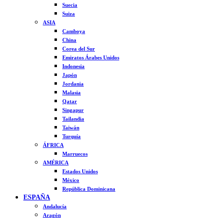
Suecia
Suiza
ASIA
Camboya
China
Corea del Sur
Emiratos Árabes Unidos
Indonesia
Japón
Jordania
Malasia
Qatar
Singapur
Tailandia
Taiwán
Turquía
ÁFRICA
Marruecos
AMÉRICA
Estados Unidos
México
República Dominicana
ESPAÑA
Andalucía
Aragón