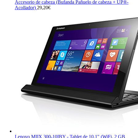
Accesorio de cabeza (Bufanda Pañuelo de cabeza + UP®-
Acollador)
29,20
€
Lenovo MIIX 300-10IBY - Tablet de 10.1" (WiFi, 2 GB