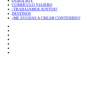
QUIÉN SOY
CURRÍCULO VIAJERO
¿TRABAJAMOS JUNTOS?
DESTINOS
¿ME AYUDAS A CREAR CONTENIDO?
Facebook
X
LinkedIn
YouTube
Instagram
TikTok
Buy
Me
Botón
a
volver
Coffee
arriba