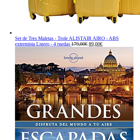
Set de Tres Maletas - Trole ALISTAIR AIRO - ABS
El
El
extremista Ligero - 4 ruedas
179,00
€
89,00
€
precio
precio
original
actual
era:
es:
179,00€.
89,00€.