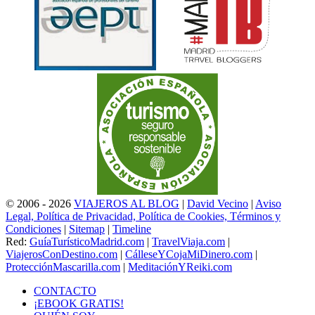
© 2006 - 2026
VIAJEROS AL BLOG
|
David Vecino
|
Aviso
Legal, Política de Privacidad, Política de Cookies, Términos y
Condiciones
|
Sitemap
|
Timeline
Red:
GuíaTurísticoMadrid.com
|
TravelViaja.com
|
ViajerosConDestino.com
|
CálleseYCojaMiDinero.com
|
ProtecciónMascarilla.com
|
MeditaciónYReiki.com
CONTACTO
¡EBOOK GRATIS!