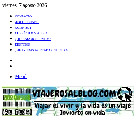
viernes, 7 agosto 2026
CONTACTO
¡EBOOK GRATIS!
QUIÉN SOY
CURRÍCULO VIAJERO
¿TRABAJAMOS JUNTOS?
DESTINOS
¿ME AYUDAS A CREAR CONTENIDO?
Artículo
al
Buscar
azar
Menú