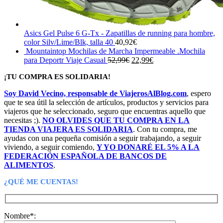
Asics Gel Pulse 6 G-Tx - Zapatillas de running para hombre,
color Silv/Lime/Blk, talla 40
40,92
€
Mountaintop Mochilas de Marcha Impermeable .Mochila
El
El
para Deportr Viaje Casual
52,99
€
22,99
€
precio
precio
¡TU COMPRA ES SOLIDARIA!
original
actual
era:
es:
Soy David Vecino, responsable de ViajerosAlBlog.com
, espero
52,99€.
22,99€.
que te sea útil la selección de artículos, productos y servicios para
viajeros que he seleccionado, seguro que encuentras aquello que
necesitas ;).
NO OLVIDES QUE TU COMPRA EN LA
TIENDA VIAJERA ES SOLIDARIA
. Con tu compra, me
ayudas con una pequeña comisión a seguir trabajando, a seguir
viviendo, a seguir comiendo,
Y YO DONARÉ EL 5% A LA
FEDERACIÓN ESPAÑOLA DE BANCOS DE
ALIMENTOS
.
¿QUÉ ME CUENTAS!
Nombre*: