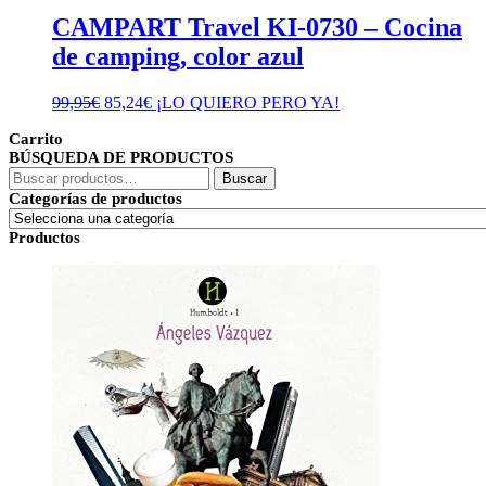
CAMPART Travel KI-0730 – Cocina
de camping, color azul
El
El
99,95
€
85,24
€
¡LO QUIERO PERO YA!
precio
precio
Carrito
original
actual
BÚSQUEDA DE PRODUCTOS
era:
es:
Buscar
99,95€.
85,24€.
Buscar
por:
Categorías de productos
Productos