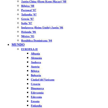
Japón-China (Hong Kong-Macao) ’08
Bélgica ’08
Portugal ’07
Tailandia ’07
Grecia ’07
Italia ’07
Inglaterra (Reino Unido)-Japón ’06
Holanda ’06
México ’05
República Dominicana ’04
MUNDO
EUROPA A-H
Albania
Alemania
Andorra
Austria
Bélgica
Bulgaria
Ciudad del Vaticano
Croacia
Dinamarca
Eslovaquia
Eslovenia
Estonia
Finlandia