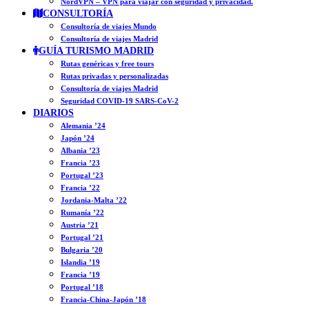
NordVPN – VPN para viajar con seguridad y privacidad.
CONSULTORÍA
Consultoría de viajes Mundo
Consultoría de viajes Madrid
GUÍA TURISMO MADRID
Rutas genéricas y free tours
Rutas privadas y personalizadas
Consultoría de viajes Madrid
Seguridad COVID-19 SARS-CoV-2
DIARIOS
Alemania ’24
Japón ’24
Albania ’23
Francia ’23
Portugal ’23
Francia ’22
Jordania-Malta ’22
Rumanía ’22
Austria ’21
Portugal ’21
Bulgaria ’20
Islandia ’19
Francia ’19
Portugal ’18
Francia-China-Japón ’18