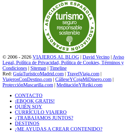
© 2006 - 2026
VIAJEROS AL BLOG
|
David Vecino
|
Aviso
Legal, Política de Privacidad, Política de Cookies, Términos y
Condiciones
|
Sitemap
|
Timeline
Red:
GuíaTurísticoMadrid.com
|
TravelViaja.com
|
ViajerosConDestino.com
|
CálleseYCojaMiDinero.com
|
ProtecciónMascarilla.com
|
MeditaciónYReiki.com
CONTACTO
¡EBOOK GRATIS!
QUIÉN SOY
CURRÍCULO VIAJERO
¿TRABAJAMOS JUNTOS?
DESTINOS
¿ME AYUDAS A CREAR CONTENIDO?