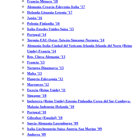
Francia-Mónaco ’18
Alemania-Croacia-Eslovenia-Italia ’17
Holanda-Lituania-Letonia ’17
Japón ’16
Polonia-Finlandia ’16
Italia-Estados Unidos-Suiza ’15
Portugal ’14
Turquía-EAU-Qatar-Taiwán-Singapur-Noruega ’14
Alemania-Italia-Ciudad del Vaticano-Irlanda-Irlanda del Norte (Reino
Unido)-Francia ’14
Rep. Checa-Alemania ’13
Francia ’13
Noruega-Dinamarca ’13
Malta ’13
Hungría-Eslovaquia ’12
Marruecos ’12
Escocia (Reino Unido) ’11
Singapur ’10
Inglaterra (Reino Unido)-Estonia-Finlandia-Corea del Sur-Camboya-
Malasia-Indonesia-Holanda ’10
Portugal ’10
Gibraltar (Español) ’10
Suecia-Alemania-Luxemburgo ’09
Italia-Liechtenstein-Suiza-Austria-San Marino ’09
Andorra ’09