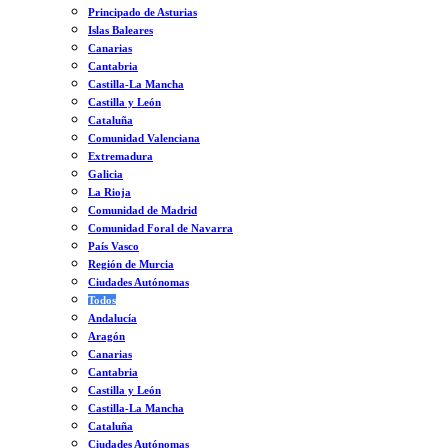
Principado de Asturias
Islas Baleares
Canarias
Cantabria
Castilla-La Mancha
Castilla y León
Cataluña
Comunidad Valenciana
Extremadura
Galicia
La Rioja
Comunidad de Madrid
Comunidad Foral de Navarra
País Vasco
Región de Murcia
Ciudades Autónomas
Todos
Andalucía
Aragón
Canarias
Cantabria
Castilla y León
Castilla-La Mancha
Cataluña
Ciudades Autónomas