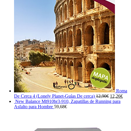
Roma
El
El
De Cerca 4 (Lonely Planet-Guías De cerca)
12,90
€
12,26
€
precio
prec
New Balance Mt910br3-910, Zapatillas de Running para
original
actu
Asfalto para Hombre
59,68
€
era:
es:
12,90€.
12,2