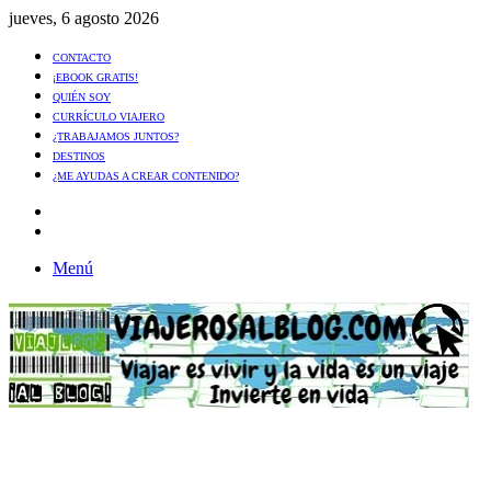
jueves, 6 agosto 2026
CONTACTO
¡EBOOK GRATIS!
QUIÉN SOY
CURRÍCULO VIAJERO
¿TRABAJAMOS JUNTOS?
DESTINOS
¿ME AYUDAS A CREAR CONTENIDO?
Artículo
al
Buscar
azar
Menú