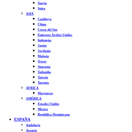
Suecia
Suiza
ASIA
Camboya
China
Corea del Sur
Emiratos Árabes Unidos
Indonesia
Japón
Jordania
Malasia
Qatar
Singapur
Tailandia
Taiwán
Turquía
ÁFRICA
Marruecos
AMÉRICA
Estados Unidos
México
República Dominicana
ESPAÑA
Andalucía
Aragón