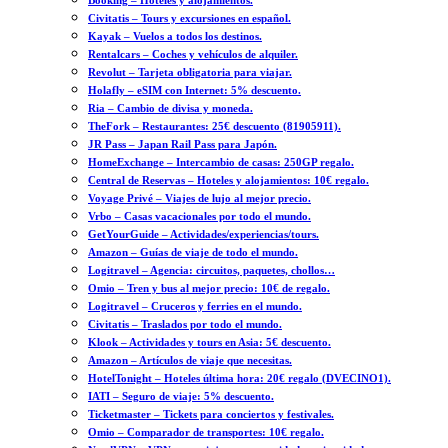
Booking – Hoteles y alojamientos.
Civitatis – Tours y excursiones en español.
Kayak – Vuelos a todos los destinos.
Rentalcars – Coches y vehículos de alquiler.
Revolut – Tarjeta obligatoria para viajar.
Holafly – eSIM con Internet: 5% descuento.
Ria – Cambio de divisa y moneda.
TheFork – Restaurantes: 25€ descuento (81905911).
JR Pass – Japan Rail Pass para Japón.
HomeExchange – Intercambio de casas: 250GP regalo.
Central de Reservas – Hoteles y alojamientos: 10€ regalo.
Voyage Privé – Viajes de lujo al mejor precio.
Vrbo – Casas vacacionales por todo el mundo.
GetYourGuide – Actividades/experiencias/tours.
Amazon – Guías de viaje de todo el mundo.
Logitravel – Agencia: circuitos, paquetes, chollos…
Omio – Tren y bus al mejor precio: 10€ de regalo.
Logitravel – Cruceros y ferries en el mundo.
Civitatis – Traslados por todo el mundo.
Klook – Actividades y tours en Asia: 5€ descuento.
Amazon – Artículos de viaje que necesitas.
HotelTonight – Hoteles última hora: 20€ regalo (DVECINO1).
IATI – Seguro de viaje: 5% descuento.
Ticketmaster – Tickets para conciertos y festivales.
Omio – Comparador de transportes: 10€ regalo.