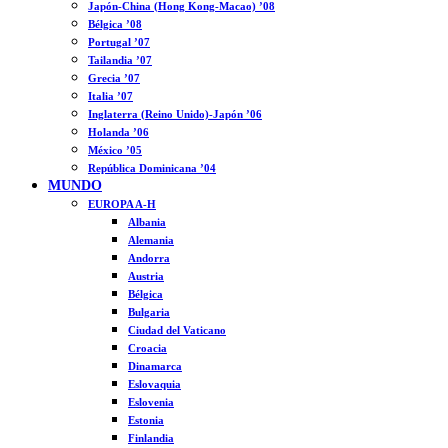
Japón-China (Hong Kong-Macao) ’08
Bélgica ’08
Portugal ’07
Tailandia ’07
Grecia ’07
Italia ’07
Inglaterra (Reino Unido)-Japón ’06
Holanda ’06
México ’05
República Dominicana ’04
MUNDO
EUROPA A-H
Albania
Alemania
Andorra
Austria
Bélgica
Bulgaria
Ciudad del Vaticano
Croacia
Dinamarca
Eslovaquia
Eslovenia
Estonia
Finlandia