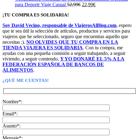
original
actual
El
El
para Deportr Viaje Casual
52,99
€
22,99
€
era:
es:
precio
precio
¡TU COMPRA ES SOLIDARIA!
14,95€.
7,99€.
original
actual
era:
es:
Soy David Vecino, responsable de ViajerosAlBlog.com
, espero
52,99€.
22,99€.
que te sea útil la selección de artículos, productos y servicios para
viajeros que he seleccionado, seguro que encuentras aquello que
necesitas ;).
NO OLVIDES QUE TU COMPRA EN LA
TIENDA VIAJERA ES SOLIDARIA
. Con tu compra, me
ayudas con una pequeña comisión a seguir trabajando, a seguir
viviendo, a seguir comiendo,
Y YO DONARÉ EL 5% A LA
FEDERACIÓN ESPAÑOLA DE BANCOS DE
ALIMENTOS
.
¿QUÉ ME CUENTAS!
Nombre*:
Email*:
Asunto*:
Mensaje*: