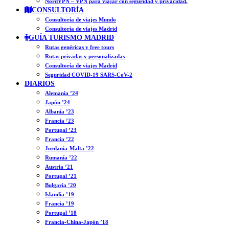
NordVPN – VPN para viajar con seguridad y privacidad.
CONSULTORÍA
Consultoría de viajes Mundo
Consultoría de viajes Madrid
GUÍA TURISMO MADRID
Rutas genéricas y free tours
Rutas privadas y personalizadas
Consultoría de viajes Madrid
Seguridad COVID-19 SARS-CoV-2
DIARIOS
Alemania ’24
Japón ’24
Albania ’23
Francia ’23
Portugal ’23
Francia ’22
Jordania-Malta ’22
Rumanía ’22
Austria ’21
Portugal ’21
Bulgaria ’20
Islandia ’19
Francia ’19
Portugal ’18
Francia-China-Japón ’18