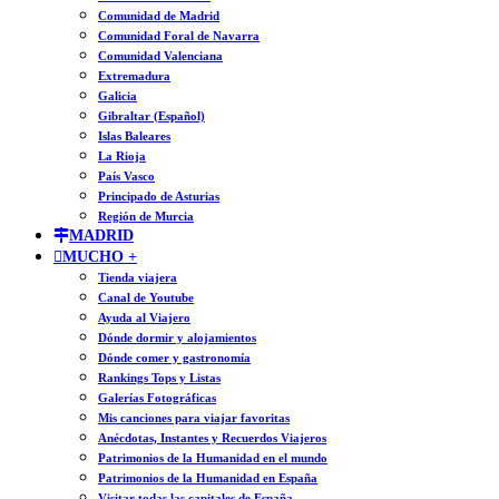
Comunidad de Madrid
Comunidad Foral de Navarra
Comunidad Valenciana
Extremadura
Galicia
Gibraltar (Español)
Islas Baleares
La Rioja
País Vasco
Principado de Asturias
Región de Murcia
MADRID
MUCHO +
Tienda viajera
Canal de Youtube
Ayuda al Viajero
Dónde dormir y alojamientos
Dónde comer y gastronomía
Rankings Tops y Listas
Galerías Fotográficas
Mis canciones para viajar favoritas
Anécdotas, Instantes y Recuerdos Viajeros
Patrimonios de la Humanidad en el mundo
Patrimonios de la Humanidad en España
Visitar todas las capitales de España