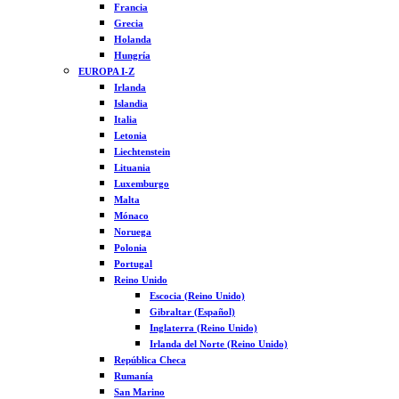
Francia
Grecia
Holanda
Hungría
EUROPA I-Z
Irlanda
Islandia
Italia
Letonia
Liechtenstein
Lituania
Luxemburgo
Malta
Mónaco
Noruega
Polonia
Portugal
Reino Unido
Escocia (Reino Unido)
Gibraltar (Español)
Inglaterra (Reino Unido)
Irlanda del Norte (Reino Unido)
República Checa
Rumanía
San Marino