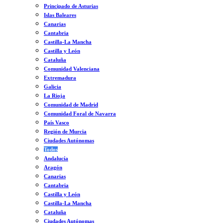
Principado de Asturias
Islas Baleares
Canarias
Cantabria
Castilla-La Mancha
Castilla y León
Cataluña
Comunidad Valenciana
Extremadura
Galicia
La Rioja
Comunidad de Madrid
Comunidad Foral de Navarra
País Vasco
Región de Murcia
Ciudades Autónomas
Todos
Andalucía
Aragón
Canarias
Cantabria
Castilla y León
Castilla-La Mancha
Cataluña
Ciudades Autónomas