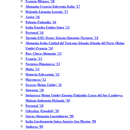
Francia-Mónaco ’18
Alemania-Croacia-Eslovenia-Italia ’17
Holanda-Lituania-Letonia ’17
Japón ’16
Polonia-Finlandia ’16
Italia-Estados Unidos-Suiza ’15
Portugal ’14
Turquía-EAU-Qatar-Taiwán-Singapur-Noruega ’14
Alemania-Italia-Ciudad del Vaticano-Irlanda-Irlanda del Norte (Reino
Unido)-Francia ’14
Rep. Checa-Alemania ’13
Francia ’13
Noruega-Dinamarca ’13
Malta ’13
Hungría-Eslovaquia ’12
Marruecos ’12
Escocia (Reino Unido) ’11
Singapur ’10
Inglaterra (Reino Unido)-Estonia-Finlandia-Corea del Sur-Camboya-
Malasia-Indonesia-Holanda ’10
Portugal ’10
Gibraltar (Español) ’10
Suecia-Alemania-Luxemburgo ’09
Italia-Liechtenstein-Suiza-Austria-San Marino ’09
Andorra ’09