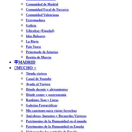
Comunidad de Madrid
Comunidad Foral de Navarra
Comunidad Valenciana
Extremadura
Galicia
Gibraltar (Español)
Islas Baleares
La Rioja
País Vasco
Principado de Asturias
Región de Murcia
MADRID
MUCHO +
Tienda viajera
Canal de Youtube
Ayuda al Viajero
Dónde dormir y alojamientos
Dónde comer y gastronomía
Rankings Tops y Listas
Galerías Fotográficas
Mis canciones para viajar favoritas
Anécdotas, Instantes y Recuerdos Viajeros
Patrimonios de la Humanidad en el mundo
Patrimonios de la Humanidad en España
Visitar todas las capitales de España