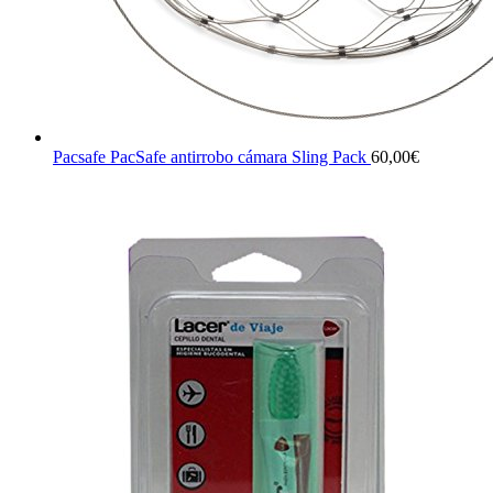
Pacsafe PacSafe antirrobo cámara Sling Pack
60,00
€