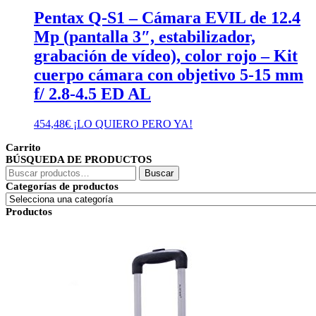
Pentax Q-S1 – Cámara EVIL de 12.4
Mp (pantalla 3″, estabilizador,
grabación de vídeo), color rojo – Kit
cuerpo cámara con objetivo 5-15 mm
f/ 2.8-4.5 ED AL
454,48
€
¡LO QUIERO PERO YA!
Carrito
BÚSQUEDA DE PRODUCTOS
Buscar
Buscar
por:
Categorías de productos
Productos