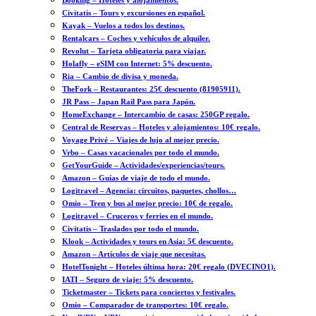
Booking – Hoteles y alojamientos.
Civitatis – Tours y excursiones en español.
Kayak – Vuelos a todos los destinos.
Rentalcars – Coches y vehículos de alquiler.
Revolut – Tarjeta obligatoria para viajar.
Holafly – eSIM con Internet: 5% descuento.
Ria – Cambio de divisa y moneda.
TheFork – Restaurantes: 25€ descuento (81905911).
JR Pass – Japan Rail Pass para Japón.
HomeExchange – Intercambio de casas: 250GP regalo.
Central de Reservas – Hoteles y alojamientos: 10€ regalo.
Voyage Privé – Viajes de lujo al mejor precio.
Vrbo – Casas vacacionales por todo el mundo.
GetYourGuide – Actividades/experiencias/tours.
Amazon – Guías de viaje de todo el mundo.
Logitravel – Agencia: circuitos, paquetes, chollos…
Omio – Tren y bus al mejor precio: 10€ de regalo.
Logitravel – Cruceros y ferries en el mundo.
Civitatis – Traslados por todo el mundo.
Klook – Actividades y tours en Asia: 5€ descuento.
Amazon – Artículos de viaje que necesitas.
HotelTonight – Hoteles última hora: 20€ regalo (DVECINO1).
IATI – Seguro de viaje: 5% descuento.
Ticketmaster – Tickets para conciertos y festivales.
Omio – Comparador de transportes: 10€ regalo.