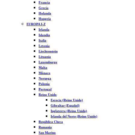
Francia
Grecia
Holanda
Hungría
EUROPA I-Z
Irlanda
Islandia
Italia
Letonia
Liechtenstein
Lituania
Luxemburgo
Malta
Mónaco
Noruega
Polonia
Portugal
Reino Unido
Escocia (Reino Unido)
Gibraltar (Español)
Inglaterra (Reino Unido)
Irlanda del Norte (Reino Unido)
República Checa
Rumanía
San Marino