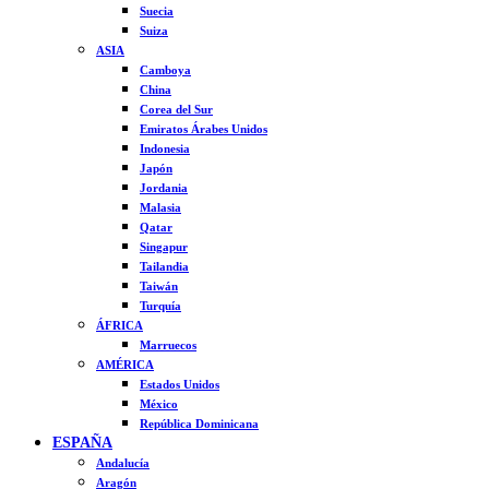
Suecia
Suiza
ASIA
Camboya
China
Corea del Sur
Emiratos Árabes Unidos
Indonesia
Japón
Jordania
Malasia
Qatar
Singapur
Tailandia
Taiwán
Turquía
ÁFRICA
Marruecos
AMÉRICA
Estados Unidos
México
República Dominicana
ESPAÑA
Andalucía
Aragón