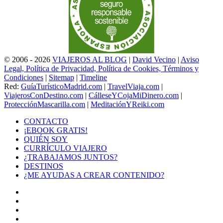
© 2006 - 2026
VIAJEROS AL BLOG
|
David Vecino
|
Aviso
Legal, Política de Privacidad, Política de Cookies, Términos y
Condiciones
|
Sitemap
|
Timeline
Red:
GuíaTurísticoMadrid.com
|
TravelViaja.com
|
ViajerosConDestino.com
|
CálleseYCojaMiDinero.com
|
ProtecciónMascarilla.com
|
MeditaciónYReiki.com
CONTACTO
¡EBOOK GRATIS!
QUIÉN SOY
CURRÍCULO VIAJERO
¿TRABAJAMOS JUNTOS?
DESTINOS
¿ME AYUDAS A CREAR CONTENIDO?
Facebook
X
LinkedIn
YouTube