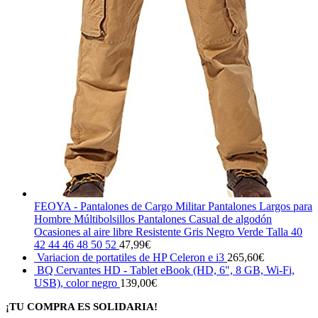
FEOYA - Pantalones de Cargo Militar Pantalones Largos para
Hombre Múltibolsillos Pantalones Casual de algodón
Ocasiones al aire libre Resistente Gris Negro Verde Talla 40
42 44 46 48 50 52
47,99
€
Variacion de portatiles de HP Celeron e i3
265,60
€
BQ Cervantes HD - Tablet eBook (HD, 6", 8 GB, Wi-Fi,
USB), color negro
139,00
€
¡TU COMPRA ES SOLIDARIA!