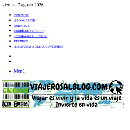
viernes, 7 agosto 2026
CONTACTO
¡EBOOK GRATIS!
QUIÉN SOY
CURRÍCULO VIAJERO
¿TRABAJAMOS JUNTOS?
DESTINOS
¿ME AYUDAS A CREAR CONTENIDO?
Artículo
al
Buscar
azar
Menú