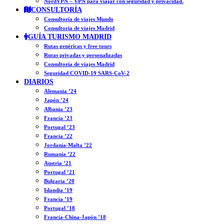
NordVPN – VPN para viajar con seguridad y privacidad.
CONSULTORÍA
Consultoría de viajes Mundo
Consultoría de viajes Madrid
GUÍA TURISMO MADRID
Rutas genéricas y free tours
Rutas privadas y personalizadas
Consultoría de viajes Madrid
Seguridad COVID-19 SARS-CoV-2
DIARIOS
Alemania ’24
Japón ’24
Albania ’23
Francia ’23
Portugal ’23
Francia ’22
Jordania-Malta ’22
Rumanía ’22
Austria ’21
Portugal ’21
Bulgaria ’20
Islandia ’19
Francia ’19
Portugal ’18
Francia-China-Japón ’18