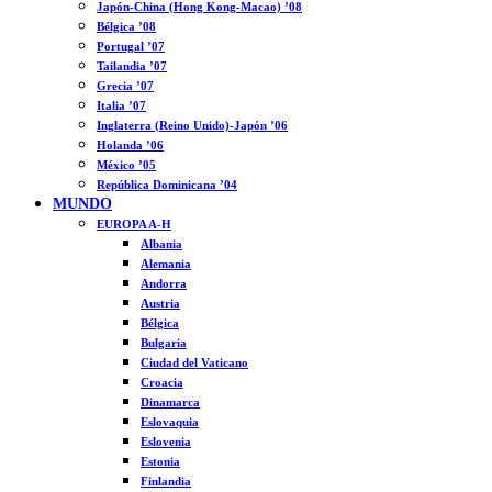
Japón-China (Hong Kong-Macao) ’08
Bélgica ’08
Portugal ’07
Tailandia ’07
Grecia ’07
Italia ’07
Inglaterra (Reino Unido)-Japón ’06
Holanda ’06
México ’05
República Dominicana ’04
MUNDO
EUROPA A-H
Albania
Alemania
Andorra
Austria
Bélgica
Bulgaria
Ciudad del Vaticano
Croacia
Dinamarca
Eslovaquia
Eslovenia
Estonia
Finlandia