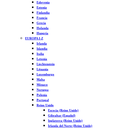
Eslovenia
Estonia
Finlandia
Francia
Grecia
Holanda
Hungría
EUROPA I-Z
Irlanda
Islandia
Italia
Letonia
Liechtenstein
Lituania
Luxemburgo
Malta
Mónaco
Noruega
Polonia
Portugal
Reino Unido
Escocia (Reino Unido)
Gibraltar (Español)
Inglaterra (Reino Unido)
Irlanda del Norte (Reino Unido)