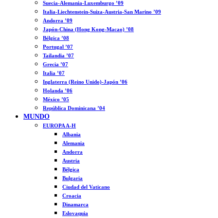
Suecia-Alemania-Luxemburgo ’09
Italia-Liechtenstein-Suiza-Austria-San Marino ’09
Andorra ’09
Japón-China (Hong Kong-Macao) ’08
Bélgica ’08
Portugal ’07
Tailandia ’07
Grecia ’07
Italia ’07
Inglaterra (Reino Unido)-Japón ’06
Holanda ’06
México ’05
República Dominicana ’04
MUNDO
EUROPA A-H
Albania
Alemania
Andorra
Austria
Bélgica
Bulgaria
Ciudad del Vaticano
Croacia
Dinamarca
Eslovaquia