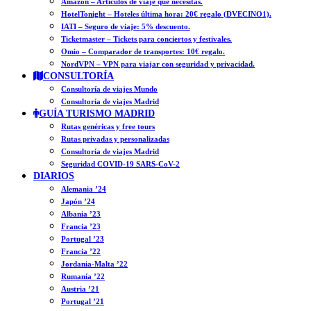
Amazon – Artículos de viaje que necesitas.
HotelTonight – Hoteles última hora: 20€ regalo (DVECINO1).
IATI – Seguro de viaje: 5% descuento.
Ticketmaster – Tickets para conciertos y festivales.
Omio – Comparador de transportes: 10€ regalo.
NordVPN – VPN para viajar con seguridad y privacidad.
CONSULTORÍA
Consultoría de viajes Mundo
Consultoría de viajes Madrid
GUÍA TURISMO MADRID
Rutas genéricas y free tours
Rutas privadas y personalizadas
Consultoría de viajes Madrid
Seguridad COVID-19 SARS-CoV-2
DIARIOS
Alemania ’24
Japón ’24
Albania ’23
Francia ’23
Portugal ’23
Francia ’22
Jordania-Malta ’22
Rumanía ’22
Austria ’21
Portugal ’21