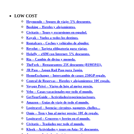
LOW COST
Heymondo – Seguro de viaje: 5% descuento.
Booking – Hoteles y alojamientos.
Civitatis – Tours y excursiones en español.
Kayak – Vuelos a todos los destinos.
Rentalcars – Coches y vehículos de alquiler.
Revolut – Tarjeta obligatoria para viajar.
Holafly – eSIM con Internet: 5% descuento.
Ria – Cambio de divisa y moneda.
TheFork – Restaurantes: 25€ descuento (81905911).
JR Pass – Japan Rail Pass para Japón.
HomeExchange – Intercambio de casas: 250GP regalo.
Central de Reservas – Hoteles y alojamientos: 10€ regalo.
Voyage Privé – Viajes de lujo al mejor precio.
Vrbo – Casas vacacionales por todo el mundo.
GetYourGuide – Actividades/experiencias/tours.
Amazon – Guías de viaje de todo el mundo.
Logitravel – Agencia: circuitos, paquetes, chollos…
Omio – Tren y bus al mejor precio: 10€ de regalo.
Logitravel – Cruceros y ferries en el mundo.
Civitatis – Traslados por todo el mundo.
Klook – Actividades y tours en Asia: 5€ descuento.