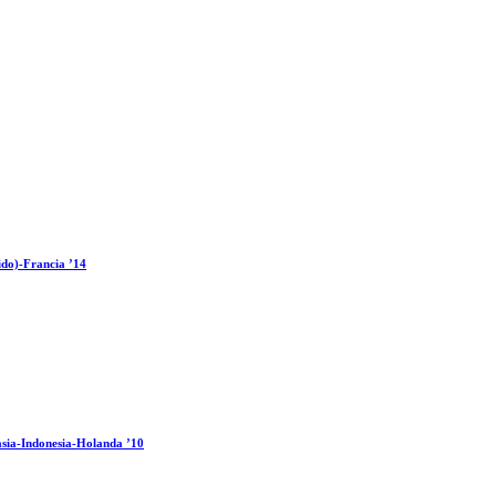
ido)-Francia ’14
sia-Indonesia-Holanda ’10