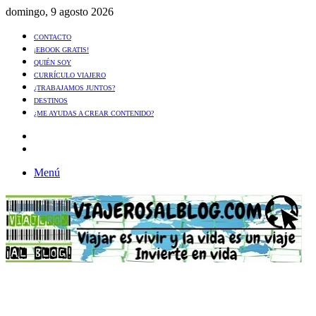
domingo, 9 agosto 2026
CONTACTO
¡EBOOK GRATIS!
QUIÉN SOY
CURRÍCULO VIAJERO
¿TRABAJAMOS JUNTOS?
DESTINOS
¿ME AYUDAS A CREAR CONTENIDO?
Artículo
al
Buscar
azar
Menú