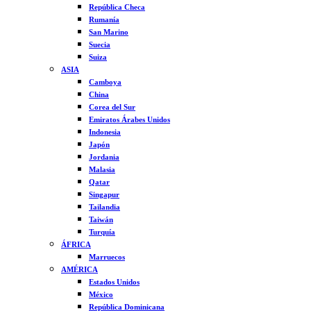
República Checa
Rumanía
San Marino
Suecia
Suiza
ASIA
Camboya
China
Corea del Sur
Emiratos Árabes Unidos
Indonesia
Japón
Jordania
Malasia
Qatar
Singapur
Tailandia
Taiwán
Turquía
ÁFRICA
Marruecos
AMÉRICA
Estados Unidos
México
República Dominicana