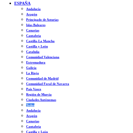
ESPAÑA
Andalucía
Aragón
Principado de Asturias
Islas Baleares
Canarias
Cantabria
Castilla-La Mancha
Castilla y León
Cataluña
Comunidad Valenciana
Extremadura
Galicia
La Rioja
Comunidad de Madrid
Comunidad Foral de Navarra
País Vasco
Región de Murcia
Ciudades Autónomas
Todos
Andalucía
Aragón
Canarias
Cantabria
Castilla y León