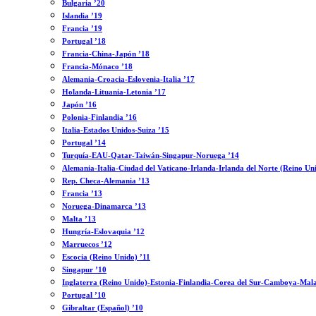
Bulgaria ’20
Islandia ’19
Francia ’19
Portugal ’18
Francia-China-Japón ’18
Francia-Mónaco ’18
Alemania-Croacia-Eslovenia-Italia ’17
Holanda-Lituania-Letonia ’17
Japón ’16
Polonia-Finlandia ’16
Italia-Estados Unidos-Suiza ’15
Portugal ’14
Turquía-EAU-Qatar-Taiwán-Singapur-Noruega ’14
Alemania-Italia-Ciudad del Vaticano-Irlanda-Irlanda del Norte (Reino Un
Rep. Checa-Alemania ’13
Francia ’13
Noruega-Dinamarca ’13
Malta ’13
Hungría-Eslovaquia ’12
Marruecos ’12
Escocia (Reino Unido) ’11
Singapur ’10
Inglaterra (Reino Unido)-Estonia-Finlandia-Corea del Sur-Camboya-Mala
Portugal ’10
Gibraltar (Español) ’10