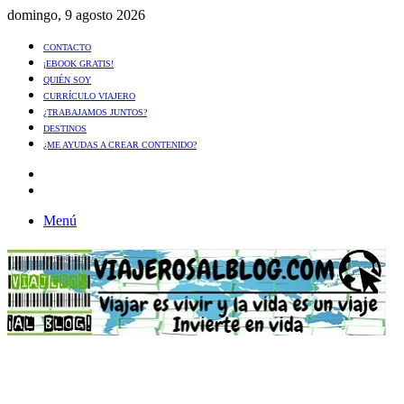
domingo, 9 agosto 2026
CONTACTO
¡EBOOK GRATIS!
QUIÉN SOY
CURRÍCULO VIAJERO
¿TRABAJAMOS JUNTOS?
DESTINOS
¿ME AYUDAS A CREAR CONTENIDO?
Artículo
al
Buscar
azar
Menú