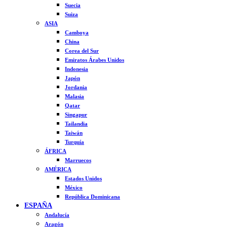
Suecia
Suiza
ASIA
Camboya
China
Corea del Sur
Emiratos Árabes Unidos
Indonesia
Japón
Jordania
Malasia
Qatar
Singapur
Tailandia
Taiwán
Turquía
ÁFRICA
Marruecos
AMÉRICA
Estados Unidos
México
República Dominicana
ESPAÑA
Andalucía
Aragón