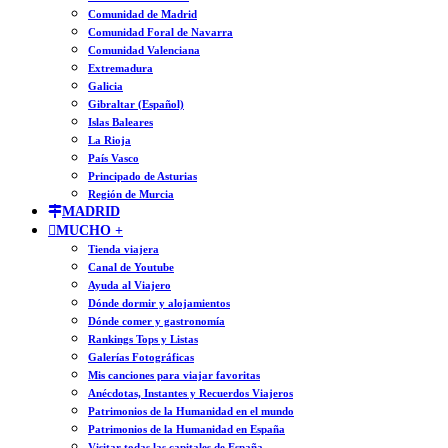
Comunidad de Madrid
Comunidad Foral de Navarra
Comunidad Valenciana
Extremadura
Galicia
Gibraltar (Español)
Islas Baleares
La Rioja
País Vasco
Principado de Asturias
Región de Murcia
MADRID
MUCHO +
Tienda viajera
Canal de Youtube
Ayuda al Viajero
Dónde dormir y alojamientos
Dónde comer y gastronomía
Rankings Tops y Listas
Galerías Fotográficas
Mis canciones para viajar favoritas
Anécdotas, Instantes y Recuerdos Viajeros
Patrimonios de la Humanidad en el mundo
Patrimonios de la Humanidad en España
Visitar todas las capitales de España