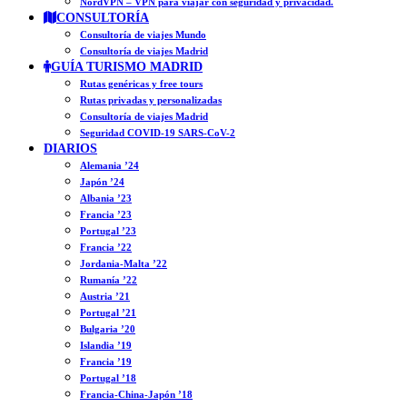
NordVPN – VPN para viajar con seguridad y privacidad.
CONSULTORÍA
Consultoría de viajes Mundo
Consultoría de viajes Madrid
GUÍA TURISMO MADRID
Rutas genéricas y free tours
Rutas privadas y personalizadas
Consultoría de viajes Madrid
Seguridad COVID-19 SARS-CoV-2
DIARIOS
Alemania ’24
Japón ’24
Albania ’23
Francia ’23
Portugal ’23
Francia ’22
Jordania-Malta ’22
Rumanía ’22
Austria ’21
Portugal ’21
Bulgaria ’20
Islandia ’19
Francia ’19
Portugal ’18
Francia-China-Japón ’18