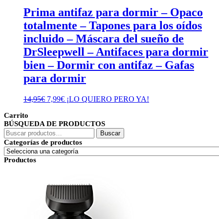
Prima antifaz para dormir – Opaco
totalmente – Tapones para los oídos
incluido – Máscara del sueño de
DrSleepwell – Antifaces para dormir
bien – Dormir con antifaz – Gafas
para dormir
El
El
14,95
€
7,99
€
¡LO QUIERO PERO YA!
precio
precio
Carrito
original
actual
BÚSQUEDA DE PRODUCTOS
era:
es:
Buscar
14,95€.
7,99€.
Buscar
por:
Categorías de productos
Productos