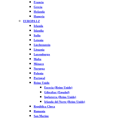
Francia
Grecia
Holanda
Hungría
EUROPA I-Z
Irlanda
Islandia
Italia
Letonia
Liechtenstein
Lituania
Luxemburgo
Malta
Mónaco
Noruega
Polonia
Portugal
Reino Unido
Escocia (Reino Unido)
Gibraltar (Español)
Inglaterra (Reino Unido)
Irlanda del Norte (Reino Unido)
República Checa
Rumanía
San Marino