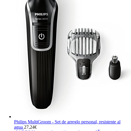
Philips MultiGroom - Set de arreglo personal, resistente al
agua
27,24
€