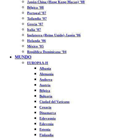
Japón-China (Hong Kong-Macao) ’08
Bélgica ’08
Portugal ’07
Tailandia ’07
Grecia ’07
Italia ’07
Inglaterra (Reino Unido)-Japón ’06
Holanda ’06
México ’05
República Dominicana ’04
MUNDO
EUROPA A-H
Albania
Alemania
Andorra
Austria
Bélgica
Bulgaria
Ciudad del Vaticano
Croacia
Dinamarca
Eslovaquia
Eslovenia
Estonia
Finlandia