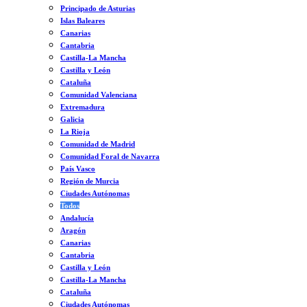
Principado de Asturias
Islas Baleares
Canarias
Cantabria
Castilla-La Mancha
Castilla y León
Cataluña
Comunidad Valenciana
Extremadura
Galicia
La Rioja
Comunidad de Madrid
Comunidad Foral de Navarra
País Vasco
Región de Murcia
Ciudades Autónomas
Todos
Andalucía
Aragón
Canarias
Cantabria
Castilla y León
Castilla-La Mancha
Cataluña
Ciudades Autónomas