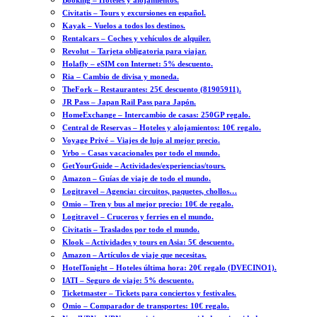
Booking – Hoteles y alojamientos.
Civitatis – Tours y excursiones en español.
Kayak – Vuelos a todos los destinos.
Rentalcars – Coches y vehículos de alquiler.
Revolut – Tarjeta obligatoria para viajar.
Holafly – eSIM con Internet: 5% descuento.
Ria – Cambio de divisa y moneda.
TheFork – Restaurantes: 25€ descuento (81905911).
JR Pass – Japan Rail Pass para Japón.
HomeExchange – Intercambio de casas: 250GP regalo.
Central de Reservas – Hoteles y alojamientos: 10€ regalo.
Voyage Privé – Viajes de lujo al mejor precio.
Vrbo – Casas vacacionales por todo el mundo.
GetYourGuide – Actividades/experiencias/tours.
Amazon – Guías de viaje de todo el mundo.
Logitravel – Agencia: circuitos, paquetes, chollos…
Omio – Tren y bus al mejor precio: 10€ de regalo.
Logitravel – Cruceros y ferries en el mundo.
Civitatis – Traslados por todo el mundo.
Klook – Actividades y tours en Asia: 5€ descuento.
Amazon – Artículos de viaje que necesitas.
HotelTonight – Hoteles última hora: 20€ regalo (DVECINO1).
IATI – Seguro de viaje: 5% descuento.
Ticketmaster – Tickets para conciertos y festivales.
Omio – Comparador de transportes: 10€ regalo.