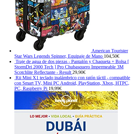
American Tourister
Star Wars Legends Spinner, Equipaje de Mano
104,50
€
Traje de agua de dos piezas - Pantalón y Chaqueta + Bolsa [
StormDri 2000 Tech ] Pro Chubasquero Impermeable 3M
Scotchlite Reflectante - Result
29,90
€
Rii Mini X1 teclado inalámbrico con ratón táctil - compatible
con Smart TV, Mini PC Android, PlayStation, Xbox, HTPC,
PC, Raspberry Pi
19,99
€