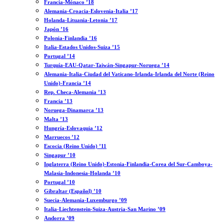
Francia-Mónaco ’18
Alemania-Croacia-Eslovenia-Italia ’17
Holanda-Lituania-Letonia ’17
Japón ’16
Polonia-Finlandia ’16
Italia-Estados Unidos-Suiza ’15
Portugal ’14
Turquía-EAU-Qatar-Taiwán-Singapur-Noruega ’14
Alemania-Italia-Ciudad del Vaticano-Irlanda-Irlanda del Norte (Reino
Unido)-Francia ’14
Rep. Checa-Alemania ’13
Francia ’13
Noruega-Dinamarca ’13
Malta ’13
Hungría-Eslovaquia ’12
Marruecos ’12
Escocia (Reino Unido) ’11
Singapur ’10
Inglaterra (Reino Unido)-Estonia-Finlandia-Corea del Sur-Camboya-
Malasia-Indonesia-Holanda ’10
Portugal ’10
Gibraltar (Español) ’10
Suecia-Alemania-Luxemburgo ’09
Italia-Liechtenstein-Suiza-Austria-San Marino ’09
Andorra ’09