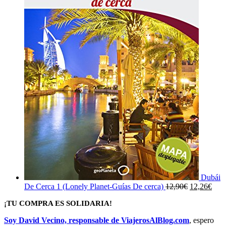
Dubái
El
El
De Cerca 1 (Lonely Planet-Guías De cerca)
12,90
€
12,26
€
precio
prec
¡TU COMPRA ES SOLIDARIA!
original
actu
era:
es:
Soy David Vecino, responsable de ViajerosAlBlog.com
, espero
12,90€.
12,2