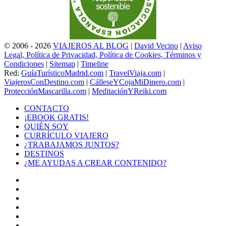
© 2006 - 2026
VIAJEROS AL BLOG
|
David Vecino
|
Aviso
Legal, Política de Privacidad, Política de Cookies, Términos y
Condiciones
|
Sitemap
|
Timeline
Red:
GuíaTurísticoMadrid.com
|
TravelViaja.com
|
ViajerosConDestino.com
|
CálleseYCojaMiDinero.com
|
ProtecciónMascarilla.com
|
MeditaciónYReiki.com
CONTACTO
¡EBOOK GRATIS!
QUIÉN SOY
CURRÍCULO VIAJERO
¿TRABAJAMOS JUNTOS?
DESTINOS
¿ME AYUDAS A CREAR CONTENIDO?
Facebook
X
LinkedIn
YouTube
Instagram
TikTok