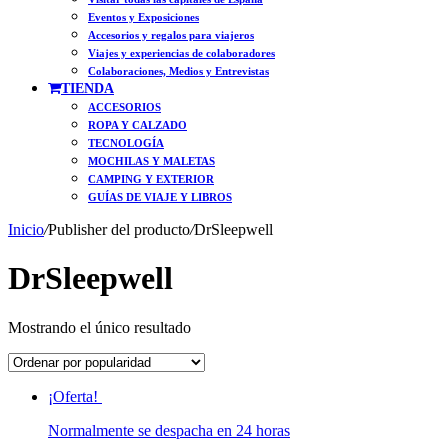
Eventos y Exposiciones
Accesorios y regalos para viajeros
Viajes y experiencias de colaboradores
Colaboraciones, Medios y Entrevistas
TIENDA
ACCESORIOS
ROPA Y CALZADO
TECNOLOGÍA
MOCHILAS Y MALETAS
CAMPING Y EXTERIOR
GUÍAS DE VIAJE Y LIBROS
Inicio
/
Publisher del producto
/
DrSleepwell
DrSleepwell
Mostrando el único resultado
¡Oferta!
Normalmente se despacha en 24 horas