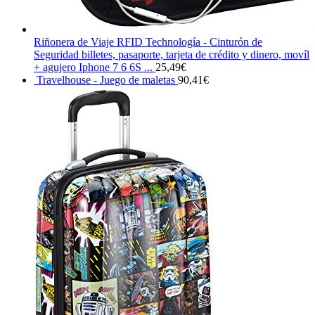
Riñonera de Viaje RFID Technología - Cinturón de
Seguridad billetes, pasaporte, tarjeta de crédito y dinero, movíl
+ agujero Iphone 7 6 6S ...
25,49
€
Travelhouse - Juego de maletas
90,41
€