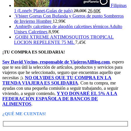
Filipinas
El
El
1 (Lonely Planet-Guías de país)
28,00
€
26,60
€
precio
precio
Vbiger Gorras Con Bufanda y Gorros de punto Sombreros
original
actual
de Invierno Hombre
12,99
€
era:
es:
Ambielly calcetines de algodón calcetines térmicos Adulto
28,00€.
26,60€.
Unisex Calcetines
8,99
€
GOIBI XTREME ANTIMOSQUITOS TROPICAL
LOCION REPELENTE 75 ML
7,45
€
¡TU COMPRA ES SOLIDARIA!
Soy David Vecino, responsable de ViajerosAlBlog.com
, espero
que te sea útil la selección de artículos, productos y servicios para
viajeros que he seleccionado, seguro que encuentras aquello que
necesitas ;).
NO OLVIDES QUE TU COMPRA EN LA
TIENDA VIAJERA ES SOLIDARIA
. Con tu compra, me
ayudas con una pequeña comisión a seguir trabajando, a seguir
viviendo, a seguir comiendo,
Y YO DONARÉ EL 5% A LA
FEDERACIÓN ESPAÑOLA DE BANCOS DE
ALIMENTOS
.
¿QUÉ ME CUENTAS!