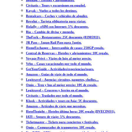
Booking – Hoteles y alojamientos.
Civitatis – Tours y excursiones en español.
Kayak – Vuelos a todos los destinos.
Rentalcars – Coches y vehículos de alquiler.
Revolut – Tarjeta obligatoria para viajar.
Holafly – eSIM con Internet: 5% descuento.
Ria – Cambio de divisa y moneda.
TheFork – Restaurantes: 25€ descuento (81905911).
JR Pass – Japan Rail Pass para Japón.
HomeExchange – Intercambio de casas: 250GP regalo.
Central de Reservas – Hoteles y alojamientos: 10€ regalo.
Voyage Privé – Viajes de lujo al mejor precio.
Vrbo – Casas vacacionales por todo el mundo.
GetYourGuide – Actividades/experiencias/tours.
Amazon – Guías de viaje de todo el mundo.
Logitravel – Agencia: circuitos, paquetes, chollos…
Omio – Tren y bus al mejor precio: 10€ de regalo.
Logitravel – Cruceros y ferries en el mundo.
Civitatis – Traslados por todo el mundo.
Klook – Actividades y tours en Asia: 5€ descuento.
Amazon – Artículos de viaje que necesitas.
HotelTonight – Hoteles última hora: 20€ regalo (DVECINO1).
IATI – Seguro de viaje: 5% descuento.
Ticketmaster – Tickets para conciertos y festivales.
Omio – Comparador de transportes: 10€ regalo.