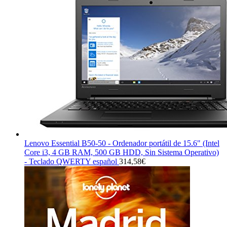
Lenovo Essential B50-50 - Ordenador portátil de 15.6" (Intel
Core i3, 4 GB RAM, 500 GB HDD, Sin Sistema Operativo)
- Teclado QWERTY español
314,58
€