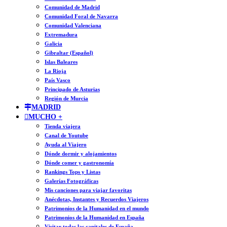
Comunidad de Madrid
Comunidad Foral de Navarra
Comunidad Valenciana
Extremadura
Galicia
Gibraltar (Español)
Islas Baleares
La Rioja
País Vasco
Principado de Asturias
Región de Murcia
MADRID
MUCHO +
Tienda viajera
Canal de Youtube
Ayuda al Viajero
Dónde dormir y alojamientos
Dónde comer y gastronomía
Rankings Tops y Listas
Galerías Fotográficas
Mis canciones para viajar favoritas
Anécdotas, Instantes y Recuerdos Viajeros
Patrimonios de la Humanidad en el mundo
Patrimonios de la Humanidad en España
Visitar todas las capitales de España