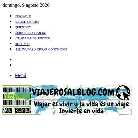
domingo, 9 agosto 2026
CONTACTO
¡EBOOK GRATIS!
QUIÉN SOY
CURRÍCULO VIAJERO
¿TRABAJAMOS JUNTOS?
DESTINOS
¿ME AYUDAS A CREAR CONTENIDO?
Artículo
al
Buscar
azar
Menú