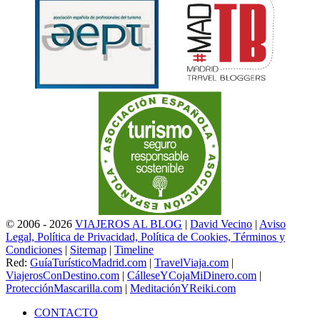
© 2006 - 2026
VIAJEROS AL BLOG
|
David Vecino
|
Aviso
Legal, Política de Privacidad, Política de Cookies, Términos y
Condiciones
|
Sitemap
|
Timeline
Red:
GuíaTurísticoMadrid.com
|
TravelViaja.com
|
ViajerosConDestino.com
|
CálleseYCojaMiDinero.com
|
ProtecciónMascarilla.com
|
MeditaciónYReiki.com
CONTACTO