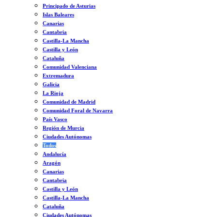
Principado de Asturias
Islas Baleares
Canarias
Cantabria
Castilla-La Mancha
Castilla y León
Cataluña
Comunidad Valenciana
Extremadura
Galicia
La Rioja
Comunidad de Madrid
Comunidad Foral de Navarra
País Vasco
Región de Murcia
Ciudades Autónomas
Todos
Andalucía
Aragón
Canarias
Cantabria
Castilla y León
Castilla-La Mancha
Cataluña
Ciudades Autónomas