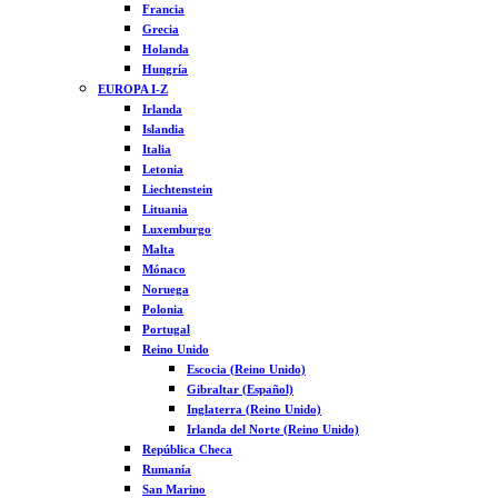
Francia
Grecia
Holanda
Hungría
EUROPA I-Z
Irlanda
Islandia
Italia
Letonia
Liechtenstein
Lituania
Luxemburgo
Malta
Mónaco
Noruega
Polonia
Portugal
Reino Unido
Escocia (Reino Unido)
Gibraltar (Español)
Inglaterra (Reino Unido)
Irlanda del Norte (Reino Unido)
República Checa
Rumanía
San Marino