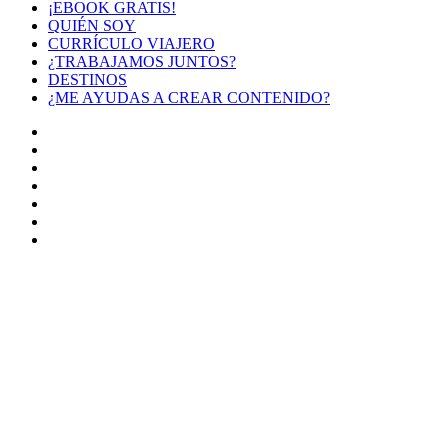
¡EBOOK GRATIS!
QUIÉN SOY
CURRÍCULO VIAJERO
¿TRABAJAMOS JUNTOS?
DESTINOS
¿ME AYUDAS A CREAR CONTENIDO?
Facebook
X
LinkedIn
YouTube
Instagram
TikTok
Buy
Me
Botón
a
volver
Coffee
arriba