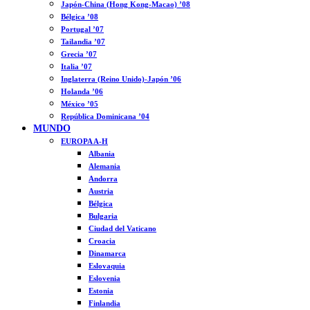
Japón-China (Hong Kong-Macao) ’08
Bélgica ’08
Portugal ’07
Tailandia ’07
Grecia ’07
Italia ’07
Inglaterra (Reino Unido)-Japón ’06
Holanda ’06
México ’05
República Dominicana ’04
MUNDO
EUROPA A-H
Albania
Alemania
Andorra
Austria
Bélgica
Bulgaria
Ciudad del Vaticano
Croacia
Dinamarca
Eslovaquia
Eslovenia
Estonia
Finlandia