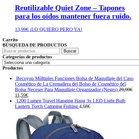
Reutilizable Quiet Zone – Tapones
para los oídos mantener fuera ruido.
13,99
€
¡LO QUIERO PERO YA!
Carrito
BÚSQUEDA DE PRODUCTOS
Buscar
Buscar
por:
Categorías de productos
Productos
Becoyou Múltiples Funciones Bolsa de Maquillaje del Caso
Cosmético de La Cremallera del Bolso de Cosmético del
Bolsa Neceser Para Maquillaje Organizador (Negro)
29,99
€
El
El
11,59
€
precio
precio
1200 Lumen Travel Hanging Hang 3x LED Light Bulb
original
actual
Lantern Torch Camping Fishing
4,68
€
era:
es:
29,99€.
11,59€.