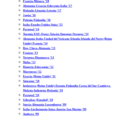
Francia-Mónaco ’18
Alemania-Croacia-Eslovenia-Italia ’17
Holanda-Lituania-Letonia ’17
Japón ’16
Polonia-Finlandia ’16
Italia-Estados Unidos-Suiza ’15
Portugal ’14
Turquía-EAU-Qatar-Taiwán-Singapur-Noruega ’14
Alemania-Italia-Ciudad del Vaticano-Irlanda-Irlanda del Norte (Reino
Unido)-Francia ’14
Rep. Checa-Alemania ’13
Francia ’13
Noruega-Dinamarca ’13
Malta ’13
Hungría-Eslovaquia ’12
Marruecos ’12
Escocia (Reino Unido) ’11
Singapur ’10
Inglaterra (Reino Unido)-Estonia-Finlandia-Corea del Sur-Camboya-
Malasia-Indonesia-Holanda ’10
Portugal ’10
Gibraltar (Español) ’10
Suecia-Alemania-Luxemburgo ’09
Italia-Liechtenstein-Suiza-Austria-San Marino ’09
Andorra ’09