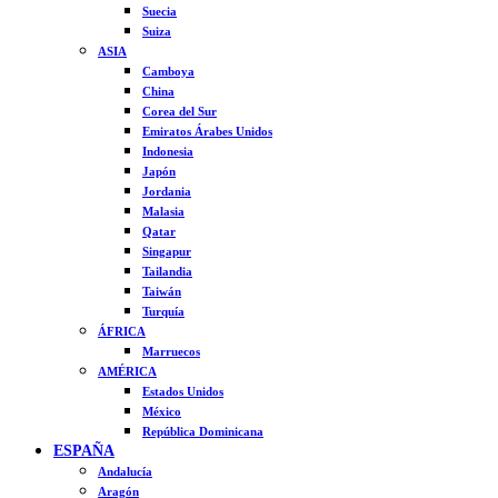
Suecia
Suiza
ASIA
Camboya
China
Corea del Sur
Emiratos Árabes Unidos
Indonesia
Japón
Jordania
Malasia
Qatar
Singapur
Tailandia
Taiwán
Turquía
ÁFRICA
Marruecos
AMÉRICA
Estados Unidos
México
República Dominicana
ESPAÑA
Andalucía
Aragón