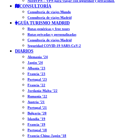
NordVPN – VPN para viajar con seguridad y privacidad.
CONSULTORÍA
Consultoría de viajes Mundo
Consultoría de viajes Madrid
GUÍA TURISMO MADRID
Rutas genéricas y free tours
Rutas privadas y personalizadas
Consultoría de viajes Madrid
Seguridad COVID-19 SARS-CoV-2
DIARIOS
Alemania ’24
Japón ’24
Albania ’23
Francia ’23
Portugal ’23
Francia ’22
Jordania-Malta ’22
Rumanía ’22
Austria ’21
Portugal ’21
Bulgaria ’20
Islandia ’19
Francia ’19
Portugal ’18
Francia-China-Japón ’18