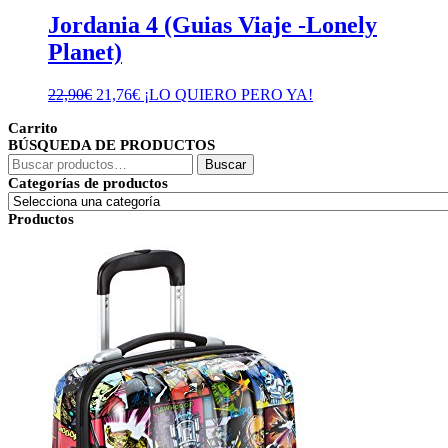
Jordania 4 (Guias Viaje -Lonely
Planet)
El
El
22,90
€
21,76
€
¡LO QUIERO PERO YA!
precio
precio
Carrito
original
actual
BÚSQUEDA DE PRODUCTOS
era:
es:
Buscar
22,90€.
21,76€.
Buscar
por:
Categorías de productos
Productos