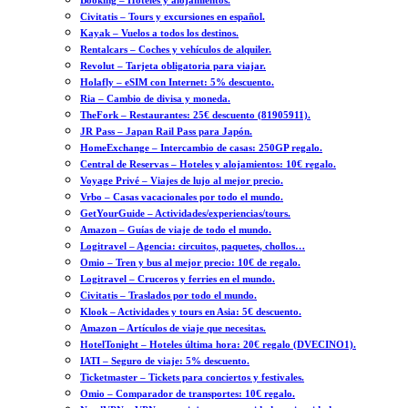
Booking – Hoteles y alojamientos.
Civitatis – Tours y excursiones en español.
Kayak – Vuelos a todos los destinos.
Rentalcars – Coches y vehículos de alquiler.
Revolut – Tarjeta obligatoria para viajar.
Holafly – eSIM con Internet: 5% descuento.
Ria – Cambio de divisa y moneda.
TheFork – Restaurantes: 25€ descuento (81905911).
JR Pass – Japan Rail Pass para Japón.
HomeExchange – Intercambio de casas: 250GP regalo.
Central de Reservas – Hoteles y alojamientos: 10€ regalo.
Voyage Privé – Viajes de lujo al mejor precio.
Vrbo – Casas vacacionales por todo el mundo.
GetYourGuide – Actividades/experiencias/tours.
Amazon – Guías de viaje de todo el mundo.
Logitravel – Agencia: circuitos, paquetes, chollos…
Omio – Tren y bus al mejor precio: 10€ de regalo.
Logitravel – Cruceros y ferries en el mundo.
Civitatis – Traslados por todo el mundo.
Klook – Actividades y tours en Asia: 5€ descuento.
Amazon – Artículos de viaje que necesitas.
HotelTonight – Hoteles última hora: 20€ regalo (DVECINO1).
IATI – Seguro de viaje: 5% descuento.
Ticketmaster – Tickets para conciertos y festivales.
Omio – Comparador de transportes: 10€ regalo.