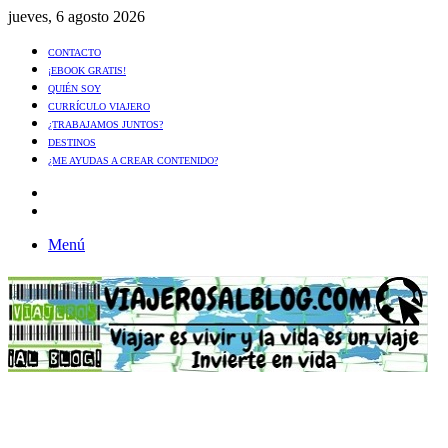
jueves, 6 agosto 2026
CONTACTO
¡EBOOK GRATIS!
QUIÉN SOY
CURRÍCULO VIAJERO
¿TRABAJAMOS JUNTOS?
DESTINOS
¿ME AYUDAS A CREAR CONTENIDO?
Artículo
al
Buscar
azar
Menú