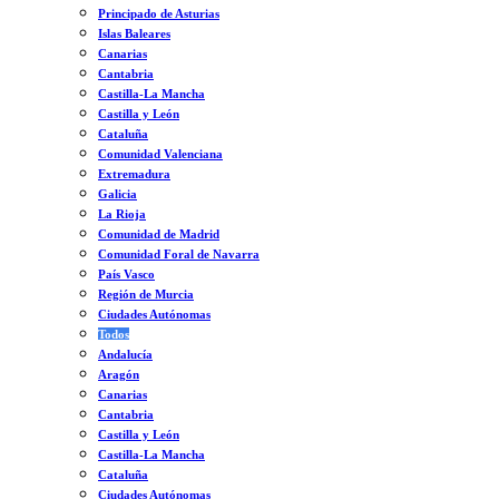
Principado de Asturias
Islas Baleares
Canarias
Cantabria
Castilla-La Mancha
Castilla y León
Cataluña
Comunidad Valenciana
Extremadura
Galicia
La Rioja
Comunidad de Madrid
Comunidad Foral de Navarra
País Vasco
Región de Murcia
Ciudades Autónomas
Todos
Andalucía
Aragón
Canarias
Cantabria
Castilla y León
Castilla-La Mancha
Cataluña
Ciudades Autónomas