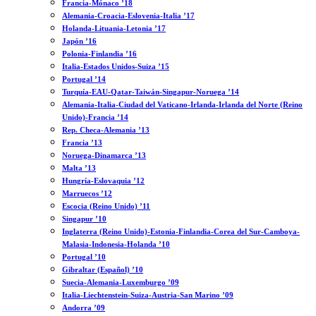
Francia-Mónaco ’18
Alemania-Croacia-Eslovenia-Italia ’17
Holanda-Lituania-Letonia ’17
Japón ’16
Polonia-Finlandia ’16
Italia-Estados Unidos-Suiza ’15
Portugal ’14
Turquía-EAU-Qatar-Taiwán-Singapur-Noruega ’14
Alemania-Italia-Ciudad del Vaticano-Irlanda-Irlanda del Norte (Reino
Unido)-Francia ’14
Rep. Checa-Alemania ’13
Francia ’13
Noruega-Dinamarca ’13
Malta ’13
Hungría-Eslovaquia ’12
Marruecos ’12
Escocia (Reino Unido) ’11
Singapur ’10
Inglaterra (Reino Unido)-Estonia-Finlandia-Corea del Sur-Camboya-
Malasia-Indonesia-Holanda ’10
Portugal ’10
Gibraltar (Español) ’10
Suecia-Alemania-Luxemburgo ’09
Italia-Liechtenstein-Suiza-Austria-San Marino ’09
Andorra ’09