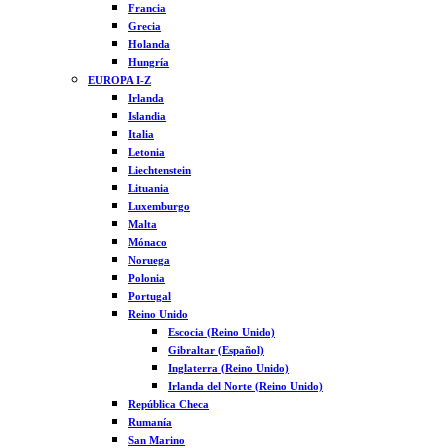
Francia
Grecia
Holanda
Hungría
EUROPA I-Z
Irlanda
Islandia
Italia
Letonia
Liechtenstein
Lituania
Luxemburgo
Malta
Mónaco
Noruega
Polonia
Portugal
Reino Unido
Escocia (Reino Unido)
Gibraltar (Español)
Inglaterra (Reino Unido)
Irlanda del Norte (Reino Unido)
República Checa
Rumanía
San Marino