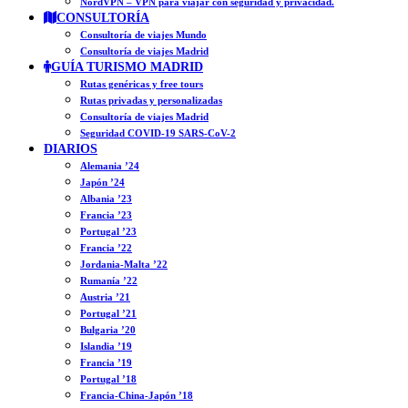
NordVPN – VPN para viajar con seguridad y privacidad.
CONSULTORÍA
Consultoría de viajes Mundo
Consultoría de viajes Madrid
GUÍA TURISMO MADRID
Rutas genéricas y free tours
Rutas privadas y personalizadas
Consultoría de viajes Madrid
Seguridad COVID-19 SARS-CoV-2
DIARIOS
Alemania ’24
Japón ’24
Albania ’23
Francia ’23
Portugal ’23
Francia ’22
Jordania-Malta ’22
Rumanía ’22
Austria ’21
Portugal ’21
Bulgaria ’20
Islandia ’19
Francia ’19
Portugal ’18
Francia-China-Japón ’18