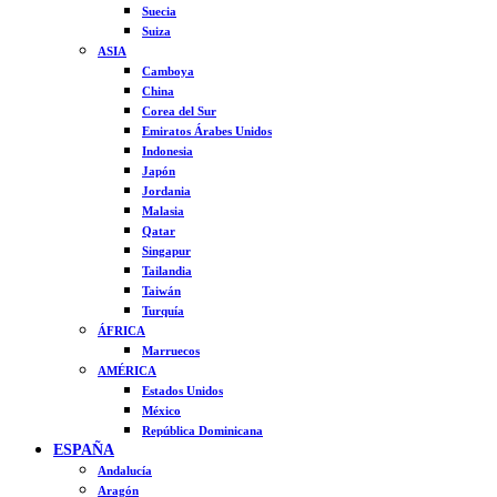
Suecia
Suiza
ASIA
Camboya
China
Corea del Sur
Emiratos Árabes Unidos
Indonesia
Japón
Jordania
Malasia
Qatar
Singapur
Tailandia
Taiwán
Turquía
ÁFRICA
Marruecos
AMÉRICA
Estados Unidos
México
República Dominicana
ESPAÑA
Andalucía
Aragón