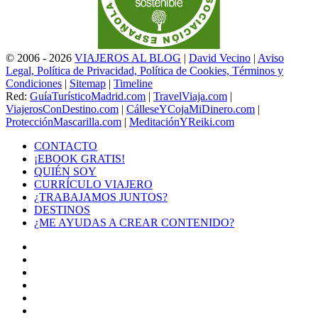
© 2006 - 2026
VIAJEROS AL BLOG
|
David Vecino
|
Aviso
Legal, Política de Privacidad, Política de Cookies, Términos y
Condiciones
|
Sitemap
|
Timeline
Red:
GuíaTurísticoMadrid.com
|
TravelViaja.com
|
ViajerosConDestino.com
|
CálleseYCojaMiDinero.com
|
ProtecciónMascarilla.com
|
MeditaciónYReiki.com
CONTACTO
¡EBOOK GRATIS!
QUIÉN SOY
CURRÍCULO VIAJERO
¿TRABAJAMOS JUNTOS?
DESTINOS
¿ME AYUDAS A CREAR CONTENIDO?
Facebook
X
LinkedIn
YouTube
Instagram
TikTok