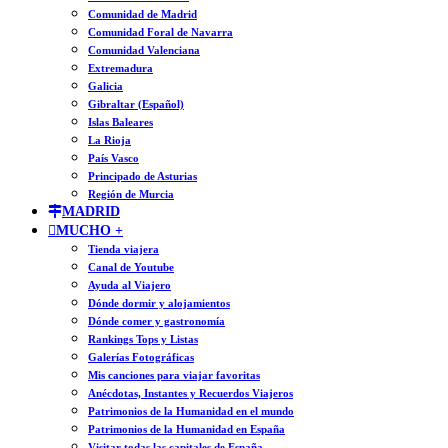
Comunidad de Madrid
Comunidad Foral de Navarra
Comunidad Valenciana
Extremadura
Galicia
Gibraltar (Español)
Islas Baleares
La Rioja
País Vasco
Principado de Asturias
Región de Murcia
MADRID
MUCHO +
Tienda viajera
Canal de Youtube
Ayuda al Viajero
Dónde dormir y alojamientos
Dónde comer y gastronomía
Rankings Tops y Listas
Galerías Fotográficas
Mis canciones para viajar favoritas
Anécdotas, Instantes y Recuerdos Viajeros
Patrimonios de la Humanidad en el mundo
Patrimonios de la Humanidad en España
Visitar todas las capitales de España