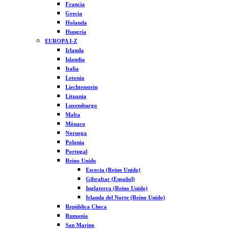
Francia
Grecia
Holanda
Hungría
EUROPA I-Z
Irlanda
Islandia
Italia
Letonia
Liechtenstein
Lituania
Luxemburgo
Malta
Mónaco
Noruega
Polonia
Portugal
Reino Unido
Escocia (Reino Unido)
Gibraltar (Español)
Inglaterra (Reino Unido)
Irlanda del Norte (Reino Unido)
República Checa
Rumanía
San Marino