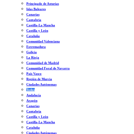
Principado de Asturias
Islas Baleares
Canarias
Cantabria
Castilla-La Mancha
Castilla y León
Cataluña
Comunidad Valenciana
Extremadura
Galicia
La Rioja
Comunidad de Madrid
Comunidad Foral de Navarra
País Vasco
Región de Murcia
Ciudades Autónomas
Todos
Andalucía
Aragón
Canarias
Cantabria
Castilla y León
Castilla-La Mancha
Cataluña
Ciudades Autónomas