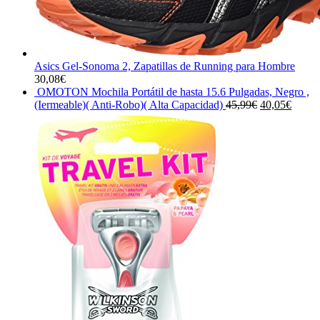
Asics Gel-Sonoma 2, Zapatillas de Running para Hombre
30,08
€
OMOTON Mochila Portátil de hasta 15.6 Pulgadas, Negro ,
El
El
(Iermeable)( Anti-Robo)( Alta Capacidad)
45,99
€
40,05
€
precio
precio
original
actual
era:
es:
45,99€.
40,05