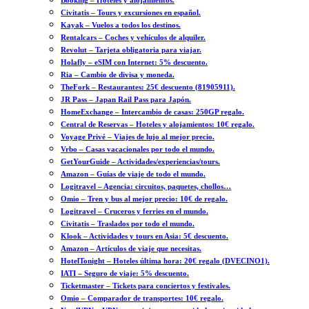
Booking – Hoteles y alojamientos.
Civitatis – Tours y excursiones en español.
Kayak – Vuelos a todos los destinos.
Rentalcars – Coches y vehículos de alquiler.
Revolut – Tarjeta obligatoria para viajar.
Holafly – eSIM con Internet: 5% descuento.
Ria – Cambio de divisa y moneda.
TheFork – Restaurantes: 25€ descuento (81905911).
JR Pass – Japan Rail Pass para Japón.
HomeExchange – Intercambio de casas: 250GP regalo.
Central de Reservas – Hoteles y alojamientos: 10€ regalo.
Voyage Privé – Viajes de lujo al mejor precio.
Vrbo – Casas vacacionales por todo el mundo.
GetYourGuide – Actividades/experiencias/tours.
Amazon – Guías de viaje de todo el mundo.
Logitravel – Agencia: circuitos, paquetes, chollos…
Omio – Tren y bus al mejor precio: 10€ de regalo.
Logitravel – Cruceros y ferries en el mundo.
Civitatis – Traslados por todo el mundo.
Klook – Actividades y tours en Asia: 5€ descuento.
Amazon – Artículos de viaje que necesitas.
HotelTonight – Hoteles última hora: 20€ regalo (DVECINO1).
IATI – Seguro de viaje: 5% descuento.
Ticketmaster – Tickets para conciertos y festivales.
Omio – Comparador de transportes: 10€ regalo.