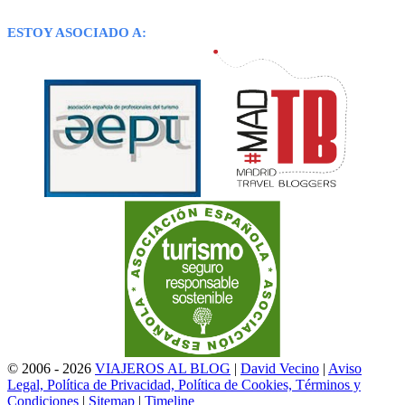
ESTOY ASOCIADO A:
© 2006 - 2026
VIAJEROS AL BLOG
|
David Vecino
|
Aviso
Legal, Política de Privacidad, Política de Cookies, Términos y
Condiciones
|
Sitemap
|
Timeline