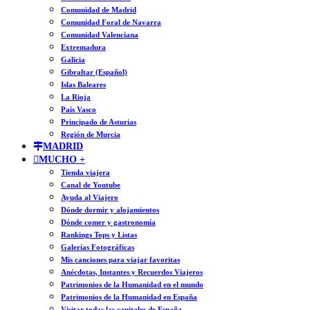
Comunidad de Madrid
Comunidad Foral de Navarra
Comunidad Valenciana
Extremadura
Galicia
Gibraltar (Español)
Islas Baleares
La Rioja
País Vasco
Principado de Asturias
Región de Murcia
MADRID
MUCHO +
Tienda viajera
Canal de Youtube
Ayuda al Viajero
Dónde dormir y alojamientos
Dónde comer y gastronomía
Rankings Tops y Listas
Galerías Fotográficas
Mis canciones para viajar favoritas
Anécdotas, Instantes y Recuerdos Viajeros
Patrimonios de la Humanidad en el mundo
Patrimonios de la Humanidad en España
Visitar todas las capitales de España