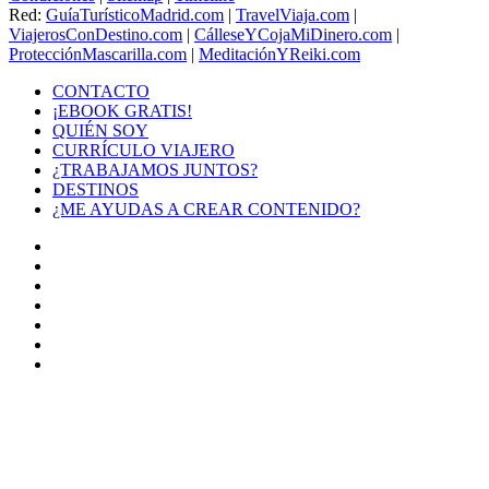
Red:
GuíaTurísticoMadrid.com
|
TravelViaja.com
|
ViajerosConDestino.com
|
CálleseYCojaMiDinero.com
|
ProtecciónMascarilla.com
|
MeditaciónYReiki.com
CONTACTO
¡EBOOK GRATIS!
QUIÉN SOY
CURRÍCULO VIAJERO
¿TRABAJAMOS JUNTOS?
DESTINOS
¿ME AYUDAS A CREAR CONTENIDO?
Facebook
X
LinkedIn
YouTube
Instagram
TikTok
Buy
Me
Botón
a
volver
Coffee
arriba