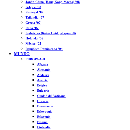
Japón-China (Hong Kong-Macao) ’08
Bélgica ’08
Portugal ’07
Tailandia ’07
Grecia ’07
Italia ’07
Inglaterra (Reino Unido)-Japón ’06
Holanda ’06
México ’05
República Dominicana ’04
MUNDO
EUROPA A-H
Albania
Alemania
Andorra
Austria
Bélgica
Bulgaria
Ciudad del Vaticano
Croacia
Dinamarca
Eslovaquia
Eslovenia
Estonia
Finlandia