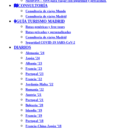
NordVPN – VPN para viajar con seguridad y privacidad.
CONSULTORÍA
Consultoría de viajes Mundo
Consultoría de viajes Madrid
GUÍA TURISMO MADRID
Rutas genéricas y free tours
Rutas privadas y personalizadas
Consultoría de viajes Madrid
Seguridad COVID-19 SARS-CoV-2
DIARIOS
Alemania ’24
Japón ’24
Albania ’23
Francia ’23
Portugal ’23
Francia ’22
Jordania-Malta ’22
Rumanía ’22
Austria ’21
Portugal ’21
Bulgaria ’20
Islandia ’19
Francia ’19
Portugal ’18
Francia-China-Japón ’18