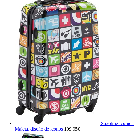
Saxoline Iconic -
Maleta, diseño de iconos
109,95
€