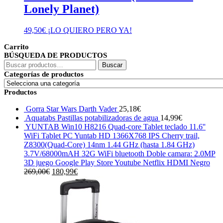
Lonely Planet)
49,50
€
¡LO QUIERO PERO YA!
Carrito
BÚSQUEDA DE PRODUCTOS
Buscar
Buscar
por:
Categorías de productos
Productos
Gorra Star Wars Darth Vader
25,18
€
Aquatabs Pastillas potabilizadoras de agua
14,99
€
YUNTAB Win10 H8216 Quad-core Tablet teclado 11.6''
WiFi Tablet PC Yuntab HD 1366X768 IPS Cherry trail,
Z8300(Quad-Core) 14nm 1.44 GHz (hasta 1.84 GHz)
3.7V/68000mAH 32G WiFi bluetooth Doble camara: 2.0MP
3D juego Google Play Store Youtube Netflix HDMI Negro
El
El
269,00
€
180,99
€
precio
precio
original
actual
era:
es:
269,00€.
180,99€.