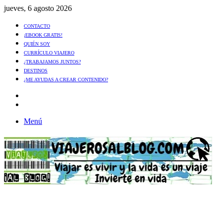
jueves, 6 agosto 2026
CONTACTO
¡EBOOK GRATIS!
QUIÉN SOY
CURRÍCULO VIAJERO
¿TRABAJAMOS JUNTOS?
DESTINOS
¿ME AYUDAS A CREAR CONTENIDO?
Artículo
al
Buscar
azar
Menú