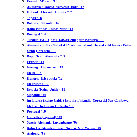
Francia-Mónaco ’18
Alemania-Croacia-Eslovenia-Italia ’17
Holanda-Lituania-Letonia ’17
Japón ’16
Polonia-Finlandia ’16
Italia-Estados Unidos-Suiza ’15
Portugal ’14
Turquía-EAU-Qatar-Taiwán-Singapur-Noruega ’14
Alemania-Italia-Ciudad del Vaticano-Irlanda-Irlanda del Norte (Reino
Unido)-Francia ’14
Rep. Checa-Alemania ’13
Francia ’13
Noruega-Dinamarca ’13
Malta ’13
Hungría-Eslovaquia ’12
Marruecos ’12
Escocia (Reino Unido) ’11
Singapur ’10
Inglaterra (Reino Unido)-Estonia-Finlandia-Corea del Sur-Camboya-
Malasia-Indonesia-Holanda ’10
Portugal ’10
Gibraltar (Español) ’10
Suecia-Alemania-Luxemburgo ’09
Italia-Liechtenstein-Suiza-Austria-San Marino ’09
Andorra ’09