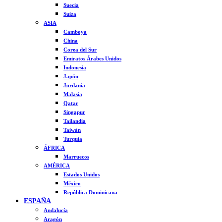
Suecia
Suiza
ASIA
Camboya
China
Corea del Sur
Emiratos Árabes Unidos
Indonesia
Japón
Jordania
Malasia
Qatar
Singapur
Tailandia
Taiwán
Turquía
ÁFRICA
Marruecos
AMÉRICA
Estados Unidos
México
República Dominicana
ESPAÑA
Andalucía
Aragón