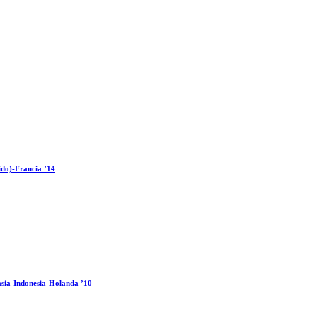
ido)-Francia ’14
sia-Indonesia-Holanda ’10