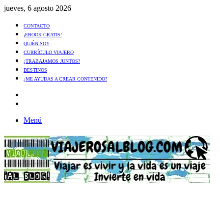
jueves, 6 agosto 2026
CONTACTO
¡EBOOK GRATIS!
QUIÉN SOY
CURRÍCULO VIAJERO
¿TRABAJAMOS JUNTOS?
DESTINOS
¿ME AYUDAS A CREAR CONTENIDO?
Artículo
al
Buscar
azar
Menú