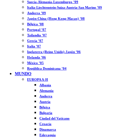
Suecia-Alemania-Luxemburgo ’09
Italia-Liechtenstein-Suiza-Austria-San Marino ’09
Andorra ’09
Japón-China (Hong Kong-Macao) ’08
Bélgica ’08
Portugal ’07
Tailandia ’07
Grecia ’07
Italia ’07
Inglaterra (Reino Unido)-Japón ’06
Holanda ’06
México ’05
República Dominicana ’04
MUNDO
EUROPA A-H
Albania
Alemania
Andorra
Austria
Bélgica
Bulgaria
Ciudad del Vaticano
Croacia
Dinamarca
Eslovaquia