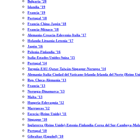
Bulgaria ’20
Islandia ’19
Francia ’19
Portugal ’18
Francia-China-Japón ’18
Francia-Mónaco ’18
Alemania-Croacia-Eslovenia-Italia ’17
Holanda-Lituania-Letonia ’17
Japón ’16
Polonia-Finlandia ’16
Italia-Estados Unidos-Suiza ’15
Portugal ’14
Turquía-EAU-Qatar-Taiwán-Singapur-Noruega ’14
Alemania-Italia-Ciudad del Vaticano-Irlanda-Irlanda del Norte (Reino Un
Rep. Checa-Alemania ’13
Francia ’13
Noruega-Dinamarca ’13
Malta ’13
Hungría-Eslovaquia ’12
Marruecos ’12
Escocia (Reino Unido) ’11
Singapur ’10
Inglaterra (Reino Unido)-Estonia-Finlandia-Corea del Sur-Camboya-Mala
Portugal ’10
Gibraltar (Español) ’10