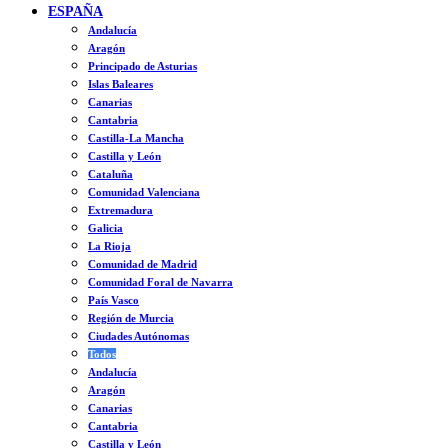
ESPAÑA
Andalucía
Aragón
Principado de Asturias
Islas Baleares
Canarias
Cantabria
Castilla-La Mancha
Castilla y León
Cataluña
Comunidad Valenciana
Extremadura
Galicia
La Rioja
Comunidad de Madrid
Comunidad Foral de Navarra
País Vasco
Región de Murcia
Ciudades Autónomas
Todos
Andalucía
Aragón
Canarias
Cantabria
Castilla y León