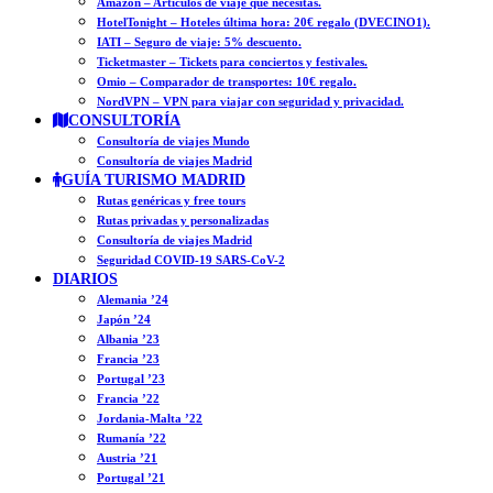
Amazon – Artículos de viaje que necesitas.
HotelTonight – Hoteles última hora: 20€ regalo (DVECINO1).
IATI – Seguro de viaje: 5% descuento.
Ticketmaster – Tickets para conciertos y festivales.
Omio – Comparador de transportes: 10€ regalo.
NordVPN – VPN para viajar con seguridad y privacidad.
CONSULTORÍA
Consultoría de viajes Mundo
Consultoría de viajes Madrid
GUÍA TURISMO MADRID
Rutas genéricas y free tours
Rutas privadas y personalizadas
Consultoría de viajes Madrid
Seguridad COVID-19 SARS-CoV-2
DIARIOS
Alemania ’24
Japón ’24
Albania ’23
Francia ’23
Portugal ’23
Francia ’22
Jordania-Malta ’22
Rumanía ’22
Austria ’21
Portugal ’21