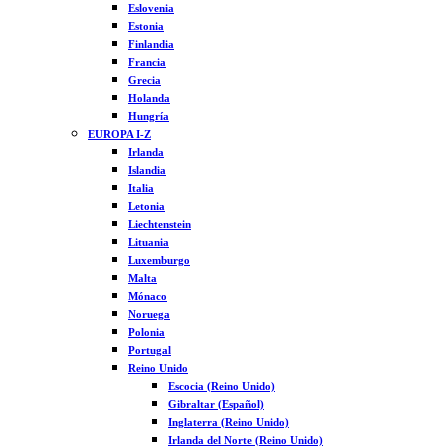
Eslovenia
Estonia
Finlandia
Francia
Grecia
Holanda
Hungría
EUROPA I-Z
Irlanda
Islandia
Italia
Letonia
Liechtenstein
Lituania
Luxemburgo
Malta
Mónaco
Noruega
Polonia
Portugal
Reino Unido
Escocia (Reino Unido)
Gibraltar (Español)
Inglaterra (Reino Unido)
Irlanda del Norte (Reino Unido)