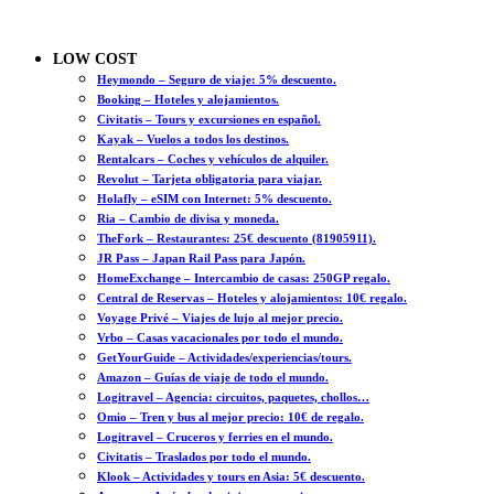
LOW COST
Heymondo – Seguro de viaje: 5% descuento.
Booking – Hoteles y alojamientos.
Civitatis – Tours y excursiones en español.
Kayak – Vuelos a todos los destinos.
Rentalcars – Coches y vehículos de alquiler.
Revolut – Tarjeta obligatoria para viajar.
Holafly – eSIM con Internet: 5% descuento.
Ria – Cambio de divisa y moneda.
TheFork – Restaurantes: 25€ descuento (81905911).
JR Pass – Japan Rail Pass para Japón.
HomeExchange – Intercambio de casas: 250GP regalo.
Central de Reservas – Hoteles y alojamientos: 10€ regalo.
Voyage Privé – Viajes de lujo al mejor precio.
Vrbo – Casas vacacionales por todo el mundo.
GetYourGuide – Actividades/experiencias/tours.
Amazon – Guías de viaje de todo el mundo.
Logitravel – Agencia: circuitos, paquetes, chollos…
Omio – Tren y bus al mejor precio: 10€ de regalo.
Logitravel – Cruceros y ferries en el mundo.
Civitatis – Traslados por todo el mundo.
Klook – Actividades y tours en Asia: 5€ descuento.