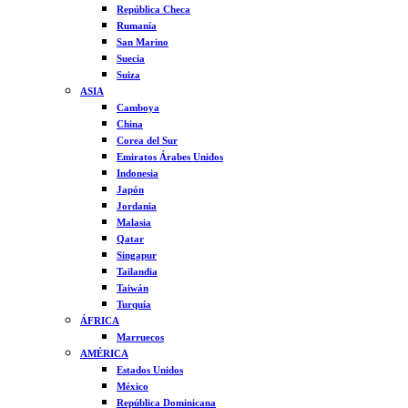
República Checa
Rumanía
San Marino
Suecia
Suiza
ASIA
Camboya
China
Corea del Sur
Emiratos Árabes Unidos
Indonesia
Japón
Jordania
Malasia
Qatar
Singapur
Tailandia
Taiwán
Turquía
ÁFRICA
Marruecos
AMÉRICA
Estados Unidos
México
República Dominicana