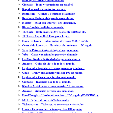
Booking – Hoteles y alojamientos.
Civitatis – Tours y excursiones en español.
Kayak – Vuelos a todos los destinos.
Rentalcars – Coches y vehículos de alquiler.
Revolut – Tarjeta obligatoria para viajar.
Holafly – eSIM con Internet: 5% descuento.
Ria – Cambio de divisa y moneda.
TheFork – Restaurantes: 25€ descuento (81905911).
JR Pass – Japan Rail Pass para Japón.
HomeExchange – Intercambio de casas: 250GP regalo.
Central de Reservas – Hoteles y alojamientos: 10€ regalo.
Voyage Privé – Viajes de lujo al mejor precio.
Vrbo – Casas vacacionales por todo el mundo.
GetYourGuide – Actividades/experiencias/tours.
Amazon – Guías de viaje de todo el mundo.
Logitravel – Agencia: circuitos, paquetes, chollos…
Omio – Tren y bus al mejor precio: 10€ de regalo.
Logitravel – Cruceros y ferries en el mundo.
Civitatis – Traslados por todo el mundo.
Klook – Actividades y tours en Asia: 5€ descuento.
Amazon – Artículos de viaje que necesitas.
HotelTonight – Hoteles última hora: 20€ regalo (DVECINO1).
IATI – Seguro de viaje: 5% descuento.
Ticketmaster – Tickets para conciertos y festivales.
Omio – Comparador de transportes: 10€ regalo.