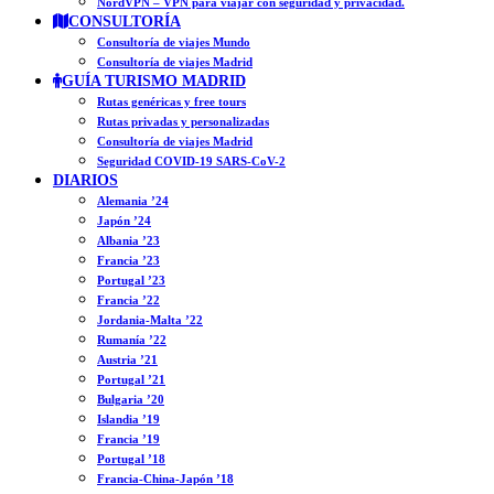
NordVPN – VPN para viajar con seguridad y privacidad.
CONSULTORÍA
Consultoría de viajes Mundo
Consultoría de viajes Madrid
GUÍA TURISMO MADRID
Rutas genéricas y free tours
Rutas privadas y personalizadas
Consultoría de viajes Madrid
Seguridad COVID-19 SARS-CoV-2
DIARIOS
Alemania ’24
Japón ’24
Albania ’23
Francia ’23
Portugal ’23
Francia ’22
Jordania-Malta ’22
Rumanía ’22
Austria ’21
Portugal ’21
Bulgaria ’20
Islandia ’19
Francia ’19
Portugal ’18
Francia-China-Japón ’18