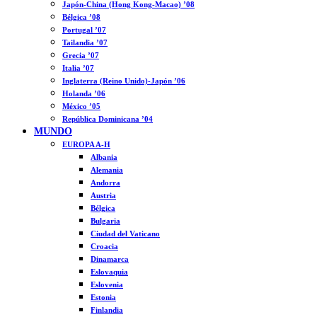
Japón-China (Hong Kong-Macao) ’08
Bélgica ’08
Portugal ’07
Tailandia ’07
Grecia ’07
Italia ’07
Inglaterra (Reino Unido)-Japón ’06
Holanda ’06
México ’05
República Dominicana ’04
MUNDO
EUROPA A-H
Albania
Alemania
Andorra
Austria
Bélgica
Bulgaria
Ciudad del Vaticano
Croacia
Dinamarca
Eslovaquia
Eslovenia
Estonia
Finlandia