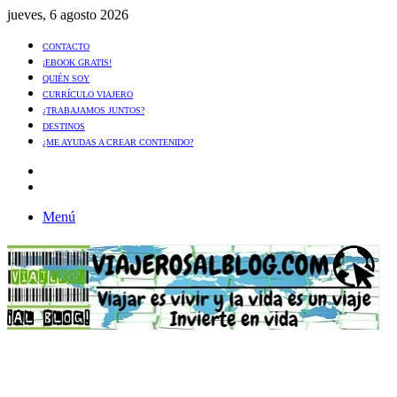
jueves, 6 agosto 2026
CONTACTO
¡EBOOK GRATIS!
QUIÉN SOY
CURRÍCULO VIAJERO
¿TRABAJAMOS JUNTOS?
DESTINOS
¿ME AYUDAS A CREAR CONTENIDO?
Artículo
al
Buscar
azar
Menú