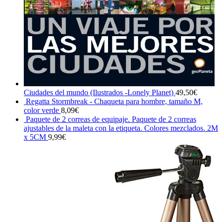
Ciudades del mundo (Ilustrados -Lonely Planet)
49,50
€
Regatta Stormbreak - Chaqueta para hombre, tamaño M,
color verde
8,09
€
Paquete de 2 correas de equipaje. Paquete de 2 correas
ajustables de la maleta con la etiqueta. Colores mezclados. 2M
x 5CM
9,99
€