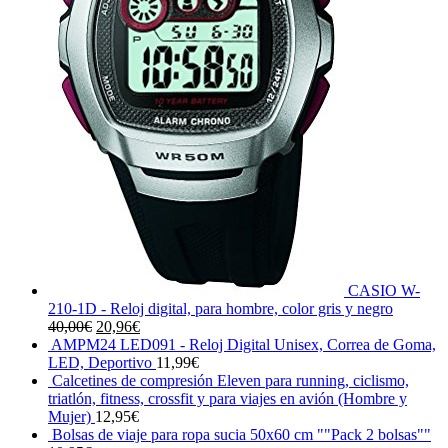
CASIO W-
210-1D - Reloj digital, para hombre, color gris y negro
El
El
40,00
€
20,96
€
precio
precio
AMPM24 LED091 - Reloj Digital Unisex, Correa de Goma,
original
actual
LED, Deportivo
11,99
€
era:
es:
Calcetines de compresión Eleven para running, ciclismo,
40,00€.
20,96€.
triatlón, fitness, crossfit y para viajes en avión (Hombre y
Mujer)
12,95
€
Bolsas de viaje para ropa sucia 50x60 cm ""Pack 2 bolsas""