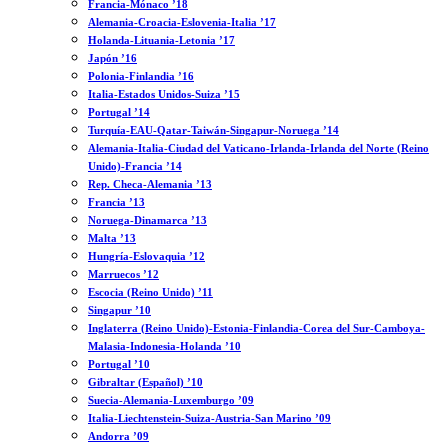
Francia-Mónaco ’18
Alemania-Croacia-Eslovenia-Italia ’17
Holanda-Lituania-Letonia ’17
Japón ’16
Polonia-Finlandia ’16
Italia-Estados Unidos-Suiza ’15
Portugal ’14
Turquía-EAU-Qatar-Taiwán-Singapur-Noruega ’14
Alemania-Italia-Ciudad del Vaticano-Irlanda-Irlanda del Norte (Reino
Unido)-Francia ’14
Rep. Checa-Alemania ’13
Francia ’13
Noruega-Dinamarca ’13
Malta ’13
Hungría-Eslovaquia ’12
Marruecos ’12
Escocia (Reino Unido) ’11
Singapur ’10
Inglaterra (Reino Unido)-Estonia-Finlandia-Corea del Sur-Camboya-
Malasia-Indonesia-Holanda ’10
Portugal ’10
Gibraltar (Español) ’10
Suecia-Alemania-Luxemburgo ’09
Italia-Liechtenstein-Suiza-Austria-San Marino ’09
Andorra ’09