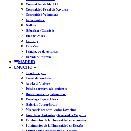
Comunidad de Madrid
Comunidad Foral de Navarra
Comunidad Valenciana
Extremadura
Galicia
Gibraltar (Español)
Islas Baleares
La Rioja
País Vasco
Principado de Asturias
Región de Murcia
MADRID
MUCHO +
Tienda viajera
Canal de Youtube
Ayuda al Viajero
Dónde dormir y alojamientos
Dónde comer y gastronomía
Rankings Tops y Listas
Galerías Fotográficas
Mis canciones para viajar favoritas
Anécdotas, Instantes y Recuerdos Viajeros
Patrimonios de la Humanidad en el mundo
Patrimonios de la Humanidad en España
Visitar todas las capitales de España