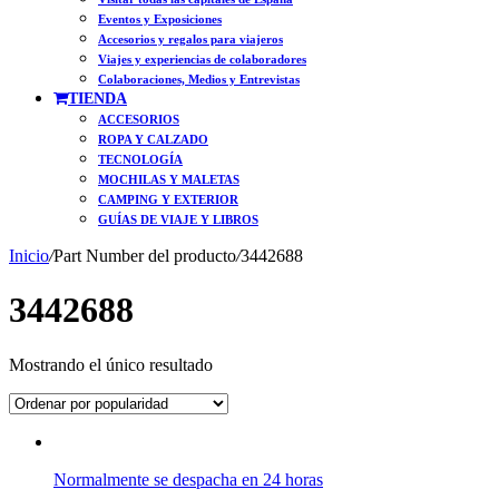
Eventos y Exposiciones
Accesorios y regalos para viajeros
Viajes y experiencias de colaboradores
Colaboraciones, Medios y Entrevistas
TIENDA
ACCESORIOS
ROPA Y CALZADO
TECNOLOGÍA
MOCHILAS Y MALETAS
CAMPING Y EXTERIOR
GUÍAS DE VIAJE Y LIBROS
Inicio
/
Part Number del producto
/
3442688
3442688
Mostrando el único resultado
Normalmente se despacha en 24 horas