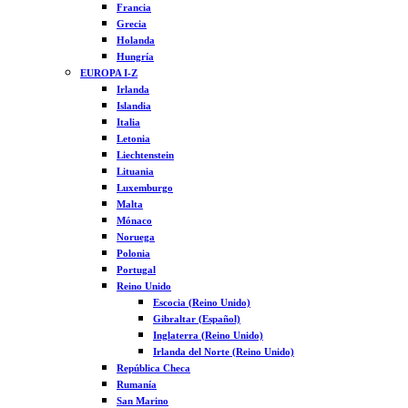
Francia
Grecia
Holanda
Hungría
EUROPA I-Z
Irlanda
Islandia
Italia
Letonia
Liechtenstein
Lituania
Luxemburgo
Malta
Mónaco
Noruega
Polonia
Portugal
Reino Unido
Escocia (Reino Unido)
Gibraltar (Español)
Inglaterra (Reino Unido)
Irlanda del Norte (Reino Unido)
República Checa
Rumanía
San Marino