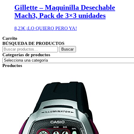
Gillette – Maquinilla Desechable
Mach3, Pack de 3×3 unidades
8,23
€
¡LO QUIERO PERO YA!
Carrito
BÚSQUEDA DE PRODUCTOS
Buscar
Buscar
por:
Categorías de productos
Productos