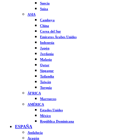
Suecia
Suiza
ASIA
Camboya
China
Corea del Sur
Emiratos Árabes Unidos
Indonesia
Japón
Jordania
Malasia
Qatar
Singapur
Tailandia
Taiwán
Turquía
ÁFRICA
Marruecos
AMÉRICA
Estados Unidos
México
República Dominicana
ESPAÑA
Andalucía
Aragón