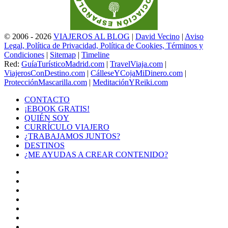
© 2006 - 2026
VIAJEROS AL BLOG
|
David Vecino
|
Aviso
Legal, Política de Privacidad, Política de Cookies, Términos y
Condiciones
|
Sitemap
|
Timeline
Red:
GuíaTurísticoMadrid.com
|
TravelViaja.com
|
ViajerosConDestino.com
|
CálleseYCojaMiDinero.com
|
ProtecciónMascarilla.com
|
MeditaciónYReiki.com
CONTACTO
¡EBOOK GRATIS!
QUIÉN SOY
CURRÍCULO VIAJERO
¿TRABAJAMOS JUNTOS?
DESTINOS
¿ME AYUDAS A CREAR CONTENIDO?
Facebook
X
LinkedIn
YouTube
Instagram
TikTok
Buy