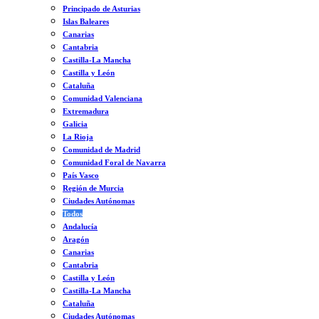
Principado de Asturias
Islas Baleares
Canarias
Cantabria
Castilla-La Mancha
Castilla y León
Cataluña
Comunidad Valenciana
Extremadura
Galicia
La Rioja
Comunidad de Madrid
Comunidad Foral de Navarra
País Vasco
Región de Murcia
Ciudades Autónomas
Todos
Andalucía
Aragón
Canarias
Cantabria
Castilla y León
Castilla-La Mancha
Cataluña
Ciudades Autónomas