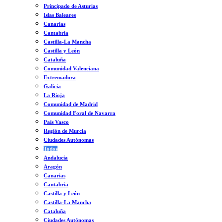
Principado de Asturias
Islas Baleares
Canarias
Cantabria
Castilla-La Mancha
Castilla y León
Cataluña
Comunidad Valenciana
Extremadura
Galicia
La Rioja
Comunidad de Madrid
Comunidad Foral de Navarra
País Vasco
Región de Murcia
Ciudades Autónomas
Todos
Andalucía
Aragón
Canarias
Cantabria
Castilla y León
Castilla-La Mancha
Cataluña
Ciudades Autónomas