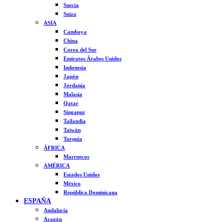
Suecia
Suiza
ASIA
Camboya
China
Corea del Sur
Emiratos Árabes Unidos
Indonesia
Japón
Jordania
Malasia
Qatar
Singapur
Tailandia
Taiwán
Turquía
ÁFRICA
Marruecos
AMÉRICA
Estados Unidos
México
República Dominicana
ESPAÑA
Andalucía
Aragón