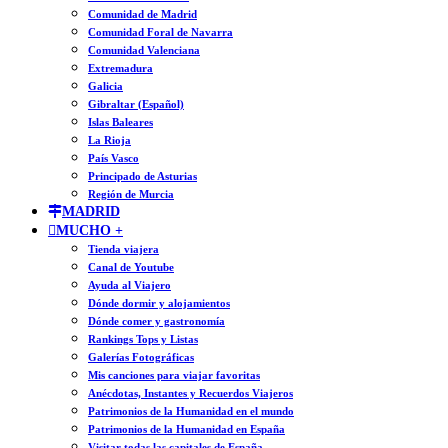
Comunidad de Madrid
Comunidad Foral de Navarra
Comunidad Valenciana
Extremadura
Galicia
Gibraltar (Español)
Islas Baleares
La Rioja
País Vasco
Principado de Asturias
Región de Murcia
MADRID
MUCHO +
Tienda viajera
Canal de Youtube
Ayuda al Viajero
Dónde dormir y alojamientos
Dónde comer y gastronomía
Rankings Tops y Listas
Galerías Fotográficas
Mis canciones para viajar favoritas
Anécdotas, Instantes y Recuerdos Viajeros
Patrimonios de la Humanidad en el mundo
Patrimonios de la Humanidad en España
Visitar todas las capitales de España