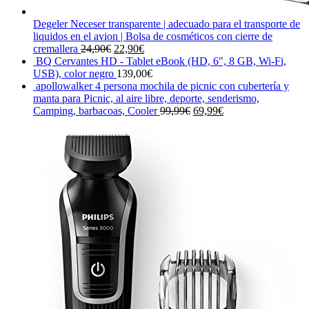
Degeler Neceser transparente | adecuado para el transporte de
liquidos en el avion | Bolsa de cosméticos con cierre de
El
El
cremallera
24,90
€
22,90
€
precio
precio
BQ Cervantes HD - Tablet eBook (HD, 6", 8 GB, Wi-Fi,
original
actual
USB), color negro
139,00
€
era:
es:
apollowalker 4 persona mochila de picnic con cubertería y
24,90€.
22,90€.
manta para Picnic, al aire libre, deporte, senderismo,
El
El
Camping, barbacoas, Cooler
99,99
€
69,99
€
precio
precio
original
actual
era:
es:
99,99€.
69,99€.