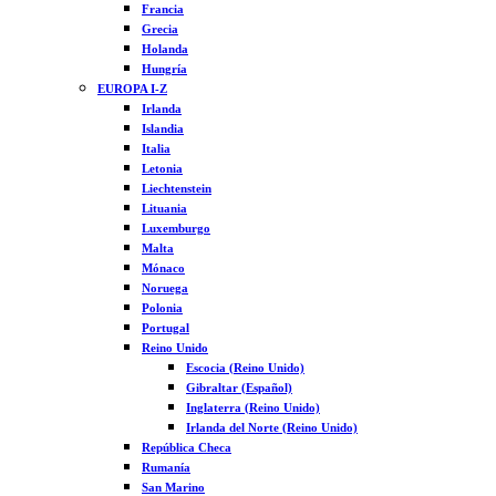
Francia
Grecia
Holanda
Hungría
EUROPA I-Z
Irlanda
Islandia
Italia
Letonia
Liechtenstein
Lituania
Luxemburgo
Malta
Mónaco
Noruega
Polonia
Portugal
Reino Unido
Escocia (Reino Unido)
Gibraltar (Español)
Inglaterra (Reino Unido)
Irlanda del Norte (Reino Unido)
República Checa
Rumanía
San Marino