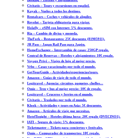
Booking – Hoteles y alojamientos.
Civitatis – Tours y excursiones en español.
Kayak – Vuelos a todos los destinos.
Rentalcars – Coches y vehículos de alquiler.
Revolut – Tarjeta obligatoria para viajar.
Holafly – eSIM con Internet: 5% descuento.
Ria – Cambio de divisa y moneda.
TheFork – Restaurantes: 25€ descuento (81905911).
JR Pass – Japan Rail Pass para Japón.
HomeExchange – Intercambio de casas: 250GP regalo.
Central de Reservas – Hoteles y alojamientos: 10€ regalo.
Voyage Privé – Viajes de lujo al mejor precio.
Vrbo – Casas vacacionales por todo el mundo.
GetYourGuide – Actividades/experiencias/tours.
Amazon – Guías de viaje de todo el mundo.
Logitravel – Agencia: circuitos, paquetes, chollos…
Omio – Tren y bus al mejor precio: 10€ de regalo.
Logitravel – Cruceros y ferries en el mundo.
Civitatis – Traslados por todo el mundo.
Klook – Actividades y tours en Asia: 5€ descuento.
Amazon – Artículos de viaje que necesitas.
HotelTonight – Hoteles última hora: 20€ regalo (DVECINO1).
IATI – Seguro de viaje: 5% descuento.
Ticketmaster – Tickets para conciertos y festivales.
Omio – Comparador de transportes: 10€ regalo.