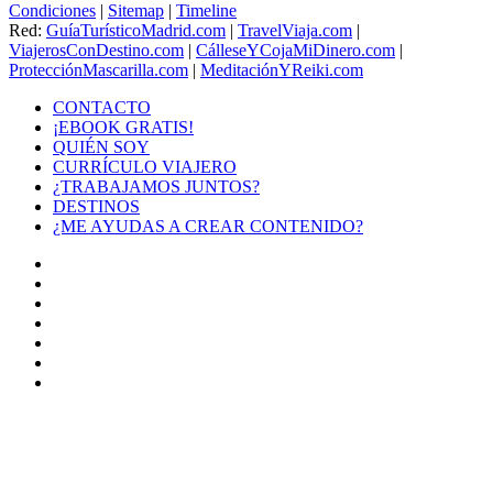
Condiciones
|
Sitemap
|
Timeline
Red:
GuíaTurísticoMadrid.com
|
TravelViaja.com
|
ViajerosConDestino.com
|
CálleseYCojaMiDinero.com
|
ProtecciónMascarilla.com
|
MeditaciónYReiki.com
CONTACTO
¡EBOOK GRATIS!
QUIÉN SOY
CURRÍCULO VIAJERO
¿TRABAJAMOS JUNTOS?
DESTINOS
¿ME AYUDAS A CREAR CONTENIDO?
Facebook
X
LinkedIn
YouTube
Instagram
TikTok
Buy
Me
Botón
a
volver
Coffee
arriba