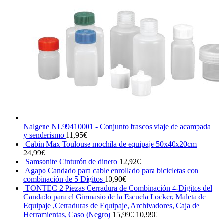
original
actual
era:
es:
17,47€.
16,99€.
Nalgene NL99410001 - Conjunto frascos viaje de acampada
y senderismo
11,95
€
Cabin Max Toulouse mochila de equipaje 50x40x20cm
24,99
€
Samsonite Cinturón de dinero
12,92
€
Agapo Candado para cable enrollado para bicicletas con
combinación de 5 Dígitos
10,90
€
TONTEC 2 Piezas Cerradura de Combinación 4-Dígitos del
Candado para el Gimnasio de la Escuela Locker, Maleta de
Equipaje ,Cerraduras de Equipaje, Archivadores, Caja de
El
El
Herramientas, Caso (Negro)
15,99
€
10,99
€