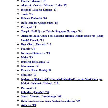
Francia-Mónaco ’18
Alemania-Croacia-Eslovenia-Italia ’17
Holanda-Lituania-Letonia ’17
Japón ’16
Polonia-Finlandia ’16
Italia-Estados Unidos-Suiza ’15
Portugal ’14
Turquía-EAU-Qatar-Taiwán-Singapur-Noruega ’14
Alemania-Italia-Ciudad del Vaticano-Irlanda-Irlanda del Norte (Reino
Unido)-Francia ’14
Rep. Checa-Alemania ’13
Francia ’13
Noruega-Dinamarca ’13
Malta ’13
Hungría-Eslovaquia ’12
Marruecos ’12
Escocia (Reino Unido) ’11
Singapur ’10
Inglaterra (Reino Unido)-Estonia-Finlandia-Corea del Sur-Camboya-
Malasia-Indonesia-Holanda ’10
Portugal ’10
Gibraltar (Español) ’10
Suecia-Alemania-Luxemburgo ’09
Italia-Liechtenstein-Suiza-Austria-San Marino ’09
Andorra ’09