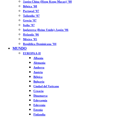
Japón-China (Hong Kong-Macao) ’08
Bélgica ’08
Portugal ’07
Tailandia ’07
Grecia ’07
Italia ’07
Inglaterra (Reino Unido)-Japón ’06
Holanda ’06
México ’05
República Dominicana ’04
MUNDO
EUROPA A-H
Albania
Alemania
Andorra
Austria
Bélgica
Bulgaria
Ciudad del Vaticano
Croacia
Dinamarca
Eslovaquia
Eslovenia
Estonia
Finlandia