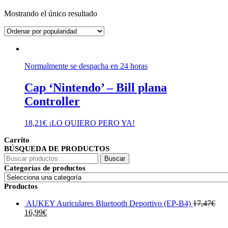
Mostrando el único resultado
Normalmente se despacha en 24 horas
Cap ‘Nintendo’ – Bill plana
Controller
18,21
€
¡LO QUIERO PERO YA!
Carrito
BÚSQUEDA DE PRODUCTOS
Buscar
Buscar
por:
Categorías de productos
Productos
AUKEY Auriculares Bluetooth Deportivo (EP-B4)
17,47
€
El
El
16,99
€
precio
precio