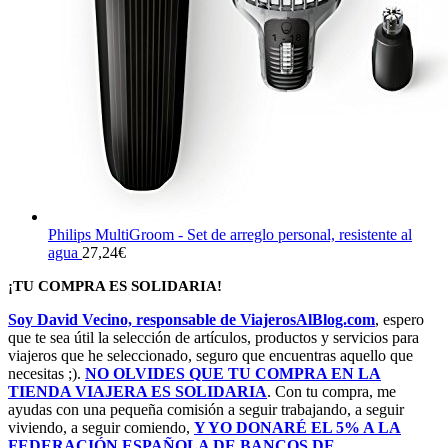
Philips MultiGroom - Set de arreglo personal, resistente al
agua
27,24
€
¡TU COMPRA ES SOLIDARIA!
Soy David Vecino, responsable de ViajerosAlBlog.com
, espero
que te sea útil la selección de artículos, productos y servicios para
viajeros que he seleccionado, seguro que encuentras aquello que
necesitas ;).
NO OLVIDES QUE TU COMPRA EN LA
TIENDA VIAJERA ES SOLIDARIA
. Con tu compra, me
ayudas con una pequeña comisión a seguir trabajando, a seguir
viviendo, a seguir comiendo,
Y YO DONARÉ EL 5% A LA
FEDERACIÓN ESPAÑOLA DE BANCOS DE