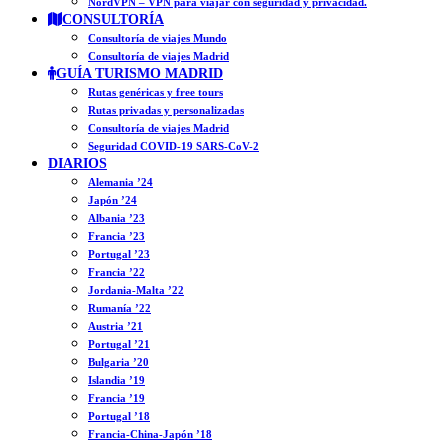
NordVPN – VPN para viajar con seguridad y privacidad.
CONSULTORÍA
Consultoría de viajes Mundo
Consultoría de viajes Madrid
GUÍA TURISMO MADRID
Rutas genéricas y free tours
Rutas privadas y personalizadas
Consultoría de viajes Madrid
Seguridad COVID-19 SARS-CoV-2
DIARIOS
Alemania ’24
Japón ’24
Albania ’23
Francia ’23
Portugal ’23
Francia ’22
Jordania-Malta ’22
Rumanía ’22
Austria ’21
Portugal ’21
Bulgaria ’20
Islandia ’19
Francia ’19
Portugal ’18
Francia-China-Japón ’18