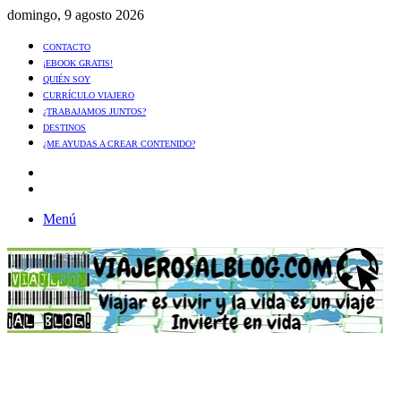
domingo, 9 agosto 2026
CONTACTO
¡EBOOK GRATIS!
QUIÉN SOY
CURRÍCULO VIAJERO
¿TRABAJAMOS JUNTOS?
DESTINOS
¿ME AYUDAS A CREAR CONTENIDO?
Artículo
al
Buscar
azar
Menú