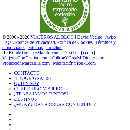
© 2006 - 2026
VIAJEROS AL BLOG
|
David Vecino
|
Aviso
Legal, Política de Privacidad, Política de Cookies, Términos y
Condiciones
|
Sitemap
|
Timeline
Red:
GuíaTurísticoMadrid.com
|
TravelViaja.com
|
ViajerosConDestino.com
|
CálleseYCojaMiDinero.com
|
ProtecciónMascarilla.com
|
MeditaciónYReiki.com
CONTACTO
¡EBOOK GRATIS!
QUIÉN SOY
CURRÍCULO VIAJERO
¿TRABAJAMOS JUNTOS?
DESTINOS
¿ME AYUDAS A CREAR CONTENIDO?
Facebook
X
LinkedIn
YouTube