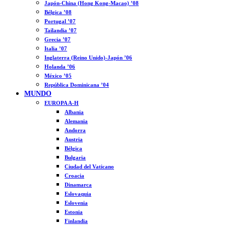
Japón-China (Hong Kong-Macao) ’08
Bélgica ’08
Portugal ’07
Tailandia ’07
Grecia ’07
Italia ’07
Inglaterra (Reino Unido)-Japón ’06
Holanda ’06
México ’05
República Dominicana ’04
MUNDO
EUROPA A-H
Albania
Alemania
Andorra
Austria
Bélgica
Bulgaria
Ciudad del Vaticano
Croacia
Dinamarca
Eslovaquia
Eslovenia
Estonia
Finlandia