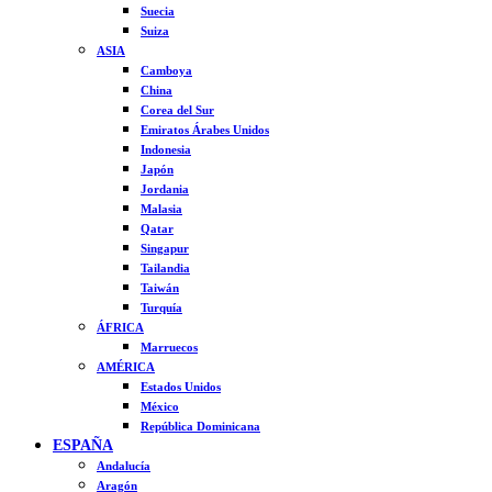
Suecia
Suiza
ASIA
Camboya
China
Corea del Sur
Emiratos Árabes Unidos
Indonesia
Japón
Jordania
Malasia
Qatar
Singapur
Tailandia
Taiwán
Turquía
ÁFRICA
Marruecos
AMÉRICA
Estados Unidos
México
República Dominicana
ESPAÑA
Andalucía
Aragón