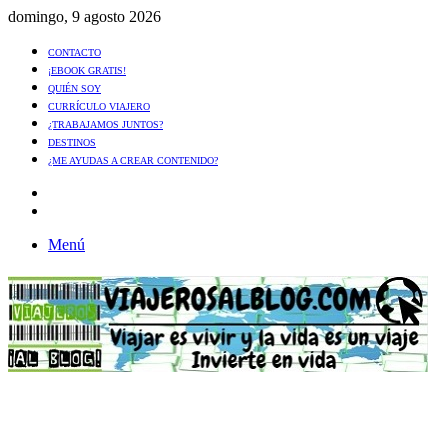
domingo, 9 agosto 2026
CONTACTO
¡EBOOK GRATIS!
QUIÉN SOY
CURRÍCULO VIAJERO
¿TRABAJAMOS JUNTOS?
DESTINOS
¿ME AYUDAS A CREAR CONTENIDO?
Artículo
al
Buscar
azar
Menú