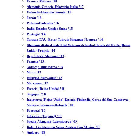
Francia-Mónaco ’18
Alemania-Croacia-Eslovenia-Italia ’17
Holanda-Lituania-Letonia ’17
Japón ’16
Polonia-Finlandia ’16
Italia-Estados Unidos-Suiza ’15
Portugal ’14
Turquía-EAU-Qatar-Taiwán-Singapur-Noruega ’14
Alemania-Italia-Ciudad del Vaticano-Irlanda-Irlanda del Norte (Reino
Unido)-Francia ’14
Rep. Checa-Alemania ’13
Francia ’13
Noruega-Dinamarca ’13
Malta ’13
Hungría-Eslovaquia ’12
Marruecos ’12
Escocia (Reino Unido) ’11
Singapur ’10
Inglaterra (Reino Unido)-Estonia-Finlandia-Corea del Sur-Camboya-
Malasia-Indonesia-Holanda ’10
Portugal ’10
Gibraltar (Español) ’10
Suecia-Alemania-Luxemburgo ’09
Italia-Liechtenstein-Suiza-Austria-San Marino ’09
Andorra ’09