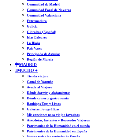
Comunidad de Madrid
Comunidad Foral de Navarra
Comunidad Valenciana
Extremadura
Galicia
Gibraltar (Español)
Islas Baleares
La Rioja
País Vasco
Principado de Asturias
Región de Murcia
MADRID
MUCHO +
Tienda viajera
Canal de Youtube
Ayuda al Viajero
Dónde dormir y alojamientos
Dónde comer y gastronomía
Rankings Tops y Listas
Galerías Fotográficas
Mis canciones para viajar favoritas
Anécdotas, Instantes y Recuerdos Viajeros
Patrimonios de la Humanidad en el mundo
Patrimonios de la Humanidad en España
Visitar todas las capitales de España