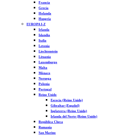
Francia
Grecia
Holanda
Hungría
EUROPA I-Z
Irlanda
Islandia
Italia
Letonia
Liechtenstein
Lituania
Luxemburgo
Malta
Mónaco
Noruega
Polonia
Portugal
Reino Unido
Escocia (Reino Unido)
Gibraltar (Español)
Inglaterra (Reino Unido)
Irlanda del Norte (Reino Unido)
República Checa
Rumanía
San Marino