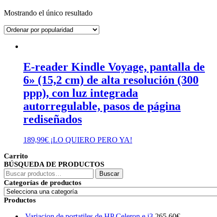
Mostrando el único resultado
E-reader Kindle Voyage, pantalla de
6» (15,2 cm) de alta resolución (300
ppp), con luz integrada
autorregulable, pasos de página
rediseñados
189,99
€
¡LO QUIERO PERO YA!
Carrito
BÚSQUEDA DE PRODUCTOS
Buscar
Buscar
por:
Categorías de productos
Productos
Variacion de portatiles de HP Celeron e i3
265,60
€