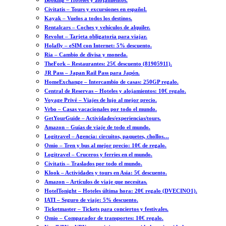
Booking – Hoteles y alojamientos.
Civitatis – Tours y excursiones en español.
Kayak – Vuelos a todos los destinos.
Rentalcars – Coches y vehículos de alquiler.
Revolut – Tarjeta obligatoria para viajar.
Holafly – eSIM con Internet: 5% descuento.
Ria – Cambio de divisa y moneda.
TheFork – Restaurantes: 25€ descuento (81905911).
JR Pass – Japan Rail Pass para Japón.
HomeExchange – Intercambio de casas: 250GP regalo.
Central de Reservas – Hoteles y alojamientos: 10€ regalo.
Voyage Privé – Viajes de lujo al mejor precio.
Vrbo – Casas vacacionales por todo el mundo.
GetYourGuide – Actividades/experiencias/tours.
Amazon – Guías de viaje de todo el mundo.
Logitravel – Agencia: circuitos, paquetes, chollos…
Omio – Tren y bus al mejor precio: 10€ de regalo.
Logitravel – Cruceros y ferries en el mundo.
Civitatis – Traslados por todo el mundo.
Klook – Actividades y tours en Asia: 5€ descuento.
Amazon – Artículos de viaje que necesitas.
HotelTonight – Hoteles última hora: 20€ regalo (DVECINO1).
IATI – Seguro de viaje: 5% descuento.
Ticketmaster – Tickets para conciertos y festivales.
Omio – Comparador de transportes: 10€ regalo.