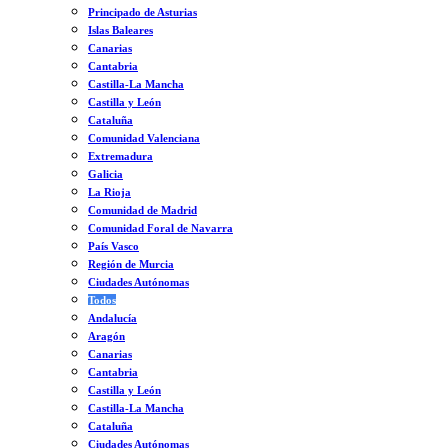
Principado de Asturias
Islas Baleares
Canarias
Cantabria
Castilla-La Mancha
Castilla y León
Cataluña
Comunidad Valenciana
Extremadura
Galicia
La Rioja
Comunidad de Madrid
Comunidad Foral de Navarra
País Vasco
Región de Murcia
Ciudades Autónomas
Todos
Andalucía
Aragón
Canarias
Cantabria
Castilla y León
Castilla-La Mancha
Cataluña
Ciudades Autónomas