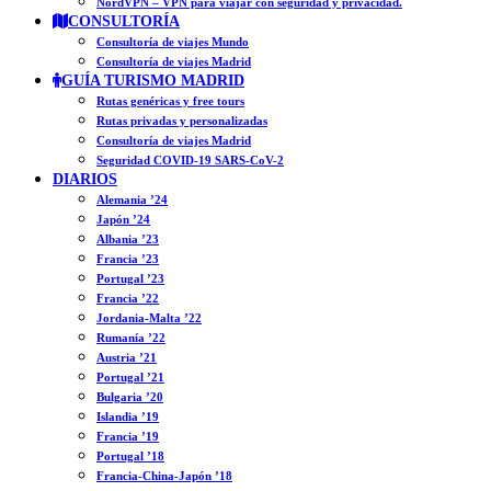
NordVPN – VPN para viajar con seguridad y privacidad.
CONSULTORÍA
Consultoría de viajes Mundo
Consultoría de viajes Madrid
GUÍA TURISMO MADRID
Rutas genéricas y free tours
Rutas privadas y personalizadas
Consultoría de viajes Madrid
Seguridad COVID-19 SARS-CoV-2
DIARIOS
Alemania ’24
Japón ’24
Albania ’23
Francia ’23
Portugal ’23
Francia ’22
Jordania-Malta ’22
Rumanía ’22
Austria ’21
Portugal ’21
Bulgaria ’20
Islandia ’19
Francia ’19
Portugal ’18
Francia-China-Japón ’18