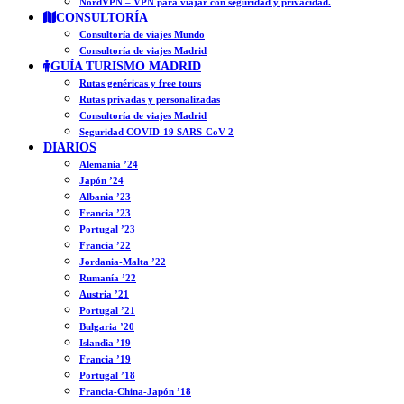
NordVPN – VPN para viajar con seguridad y privacidad.
CONSULTORÍA
Consultoría de viajes Mundo
Consultoría de viajes Madrid
GUÍA TURISMO MADRID
Rutas genéricas y free tours
Rutas privadas y personalizadas
Consultoría de viajes Madrid
Seguridad COVID-19 SARS-CoV-2
DIARIOS
Alemania ’24
Japón ’24
Albania ’23
Francia ’23
Portugal ’23
Francia ’22
Jordania-Malta ’22
Rumanía ’22
Austria ’21
Portugal ’21
Bulgaria ’20
Islandia ’19
Francia ’19
Portugal ’18
Francia-China-Japón ’18