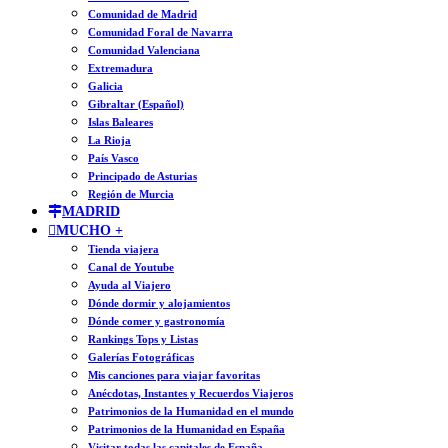
Comunidad de Madrid
Comunidad Foral de Navarra
Comunidad Valenciana
Extremadura
Galicia
Gibraltar (Español)
Islas Baleares
La Rioja
País Vasco
Principado de Asturias
Región de Murcia
MADRID
MUCHO +
Tienda viajera
Canal de Youtube
Ayuda al Viajero
Dónde dormir y alojamientos
Dónde comer y gastronomía
Rankings Tops y Listas
Galerías Fotográficas
Mis canciones para viajar favoritas
Anécdotas, Instantes y Recuerdos Viajeros
Patrimonios de la Humanidad en el mundo
Patrimonios de la Humanidad en España
Visitar todas las capitales de España