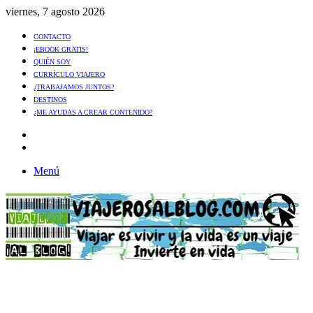
viernes, 7 agosto 2026
CONTACTO
¡EBOOK GRATIS!
QUIÉN SOY
CURRÍCULO VIAJERO
¿TRABAJAMOS JUNTOS?
DESTINOS
¿ME AYUDAS A CREAR CONTENIDO?
Artículo
al
Buscar
azar
Menú