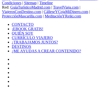
Condiciones
|
Sitemap
|
Timeline
Red:
GuíaTurísticoMadrid.com
|
TravelViaja.com
|
ViajerosConDestino.com
|
CálleseYCojaMiDinero.com
|
ProtecciónMascarilla.com
|
MeditaciónYReiki.com
CONTACTO
¡EBOOK GRATIS!
QUIÉN SOY
CURRÍCULO VIAJERO
¿TRABAJAMOS JUNTOS?
DESTINOS
¿ME AYUDAS A CREAR CONTENIDO?
Facebook
X
LinkedIn
YouTube
Instagram
TikTok
Buy
Me
Botón
a
volver
Coffee
arriba