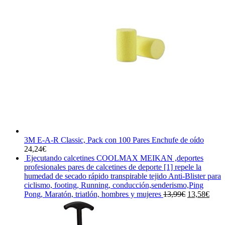
3M E-A-R Classic, Pack con 100 Pares Enchufe de oído
24,24
€
Ejecutando calcetines COOLMAX MEIKAN ,deportes
profesionales pares de calcetines de deporte [1] repele la
humedad de secado rápido transpirable tejido Anti-Blister para
ciclismo, footing, Running, conducción,senderismo,Ping
El
El
Pong, Maratón, triatlón, hombres y mujeres
13,99
€
13,58
€
precio
prec
original
actua
era:
es: