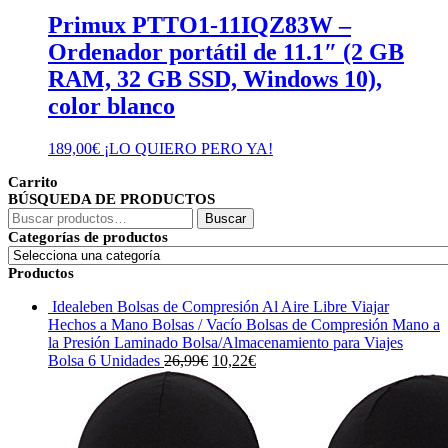
Primux PTTO1-11IQZ83W –
Ordenador portátil de 11.1″ (2 GB
RAM, 32 GB SSD, Windows 10),
color blanco
189,00
€
¡LO QUIERO PERO YA!
Carrito
BÚSQUEDA DE PRODUCTOS
Buscar
Buscar
por:
Categorías de productos
Productos
Idealeben Bolsas de Compresión Al Aire Libre Viajar
Hechos a Mano Bolsas / Vacío Bolsas de Compresión Mano a
la Presión Laminado Bolsa/Almacenamiento para Viajes
El
El
Bolsa 6 Unidades
26,99
€
10,22
€
precio
precio
original
actual
era:
es:
26,99€.
10,22€.