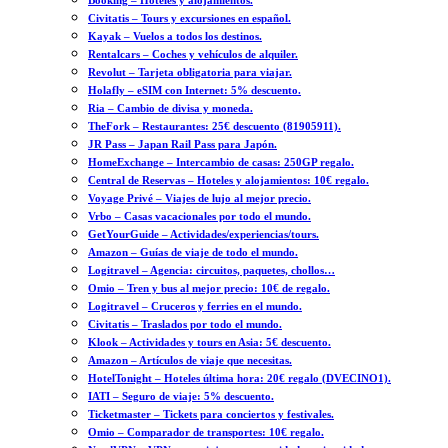
Booking – Hoteles y alojamientos.
Civitatis – Tours y excursiones en español.
Kayak – Vuelos a todos los destinos.
Rentalcars – Coches y vehículos de alquiler.
Revolut – Tarjeta obligatoria para viajar.
Holafly – eSIM con Internet: 5% descuento.
Ria – Cambio de divisa y moneda.
TheFork – Restaurantes: 25€ descuento (81905911).
JR Pass – Japan Rail Pass para Japón.
HomeExchange – Intercambio de casas: 250GP regalo.
Central de Reservas – Hoteles y alojamientos: 10€ regalo.
Voyage Privé – Viajes de lujo al mejor precio.
Vrbo – Casas vacacionales por todo el mundo.
GetYourGuide – Actividades/experiencias/tours.
Amazon – Guías de viaje de todo el mundo.
Logitravel – Agencia: circuitos, paquetes, chollos…
Omio – Tren y bus al mejor precio: 10€ de regalo.
Logitravel – Cruceros y ferries en el mundo.
Civitatis – Traslados por todo el mundo.
Klook – Actividades y tours en Asia: 5€ descuento.
Amazon – Artículos de viaje que necesitas.
HotelTonight – Hoteles última hora: 20€ regalo (DVECINO1).
IATI – Seguro de viaje: 5% descuento.
Ticketmaster – Tickets para conciertos y festivales.
Omio – Comparador de transportes: 10€ regalo.