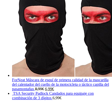
ForNeat Máscara de esquí de primera calidad de la mascarilla
del calentador del cuello de la motocicleta o táctico capilla del
El
El
pasamontañas
8,99
€
6,99
€
precio
precio
TSA Security Padlock Candados para equipaje con
original
actual
combinación de 3 dígitos
6,99
€
era:
es:
8,99€.
6,99€.