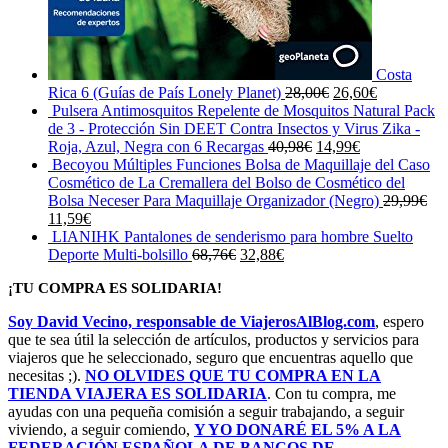
Costa
El
El
Rica 6 (Guías de País Lonely Planet)
28,00
€
26,60
€
precio
precio
Pulsera Antimosquitos Repelente de Mosquitos Natural Pack
original
actual
de 3 - Protección Sin DEET Contra Insectos y Virus Zika -
El
era:
El
es:
Roja, Azul, Negra con 6 Recargas
40,98
€
14,99
€
precio
28,00€.
precio
26,60€.
Becoyou Múltiples Funciones Bolsa de Maquillaje del Caso
original
actual
Cosmético de La Cremallera del Bolso de Cosmético del
era:
es:
Bolsa Neceser Para Maquillaje Organizador (Negro)
29,99
€
El
El
40,98€.
14,99€.
11,59
€
precio
precio
LIANIHK Pantalones de senderismo para hombre Suelto
original
actual
El
El
Deporte Multi-bolsillo
68,76
€
32,88
€
era:
es:
precio
precio
¡TU COMPRA ES SOLIDARIA!
29,99€.
11,59€.
original
actual
era:
es:
Soy David Vecino, responsable de ViajerosAlBlog.com
, espero
68,76€.
32,88€.
que te sea útil la selección de artículos, productos y servicios para
viajeros que he seleccionado, seguro que encuentras aquello que
necesitas ;).
NO OLVIDES QUE TU COMPRA EN LA
TIENDA VIAJERA ES SOLIDARIA
. Con tu compra, me
ayudas con una pequeña comisión a seguir trabajando, a seguir
viviendo, a seguir comiendo,
Y YO DONARÉ EL 5% A LA
FEDERACIÓN ESPAÑOLA DE BANCOS DE