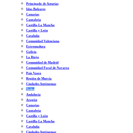
Principado de Asturias
Islas Baleares
Canarias
Cantabria
Castilla-La Mancha
Castilla y León
Cataluña
Comunidad Valenciana
Extremadura
Galicia
La Rioja
Comunidad de Madrid
Comunidad Foral de Navarra
País Vasco
Región de Murcia
Ciudades Autónomas
Todos
Andalucía
Aragón
Canarias
Cantabria
Castilla y León
Castilla-La Mancha
Cataluña
Ciudades Autónomas