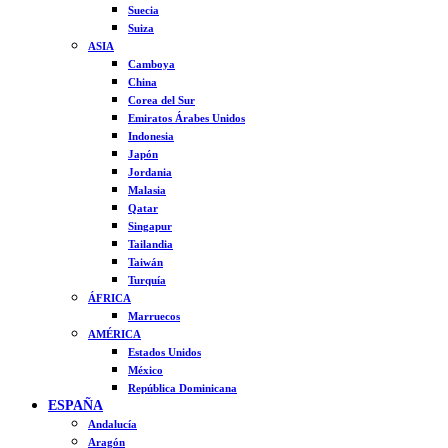
Suecia
Suiza
ASIA
Camboya
China
Corea del Sur
Emiratos Árabes Unidos
Indonesia
Japón
Jordania
Malasia
Qatar
Singapur
Tailandia
Taiwán
Turquía
ÁFRICA
Marruecos
AMÉRICA
Estados Unidos
México
República Dominicana
ESPAÑA
Andalucía
Aragón