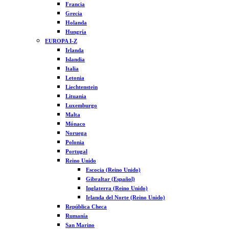
Francia
Grecia
Holanda
Hungría
EUROPA I-Z
Irlanda
Islandia
Italia
Letonia
Liechtenstein
Lituania
Luxemburgo
Malta
Mónaco
Noruega
Polonia
Portugal
Reino Unido
Escocia (Reino Unido)
Gibraltar (Español)
Inglaterra (Reino Unido)
Irlanda del Norte (Reino Unido)
República Checa
Rumanía
San Marino