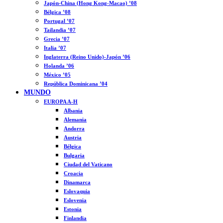
Japón-China (Hong Kong-Macao) ’08
Bélgica ’08
Portugal ’07
Tailandia ’07
Grecia ’07
Italia ’07
Inglaterra (Reino Unido)-Japón ’06
Holanda ’06
México ’05
República Dominicana ’04
MUNDO
EUROPA A-H
Albania
Alemania
Andorra
Austria
Bélgica
Bulgaria
Ciudad del Vaticano
Croacia
Dinamarca
Eslovaquia
Eslovenia
Estonia
Finlandia