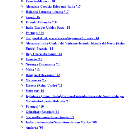
Francia-Mónaco ’18
Alemania-Croacia-Eslovenia-Italia ’17
Holanda-Lituania-Letonia ’17
Japón ’16
Polonia-Finlandia ’16
Italia-Estados Unidos-Suiza ’15
Portugal ’14
Turquía-EAU-Qatar-Taiwán-Singapur-Noruega ’14
Alemania-Italia-Ciudad del Vaticano-Irlanda-Irlanda del Norte (Reino
Unido)-Francia ’14
Rep. Checa-Alemania ’13
Francia ’13
Noruega-Dinamarca ’13
Malta ’13
Hungría-Eslovaquia ’12
Marruecos ’12
Escocia (Reino Unido) ’11
Singapur ’10
Inglaterra (Reino Unido)-Estonia-Finlandia-Corea del Sur-Camboya-
Malasia-Indonesia-Holanda ’10
Portugal ’10
Gibraltar (Español) ’10
Suecia-Alemania-Luxemburgo ’09
Italia-Liechtenstein-Suiza-Austria-San Marino ’09
Andorra ’09