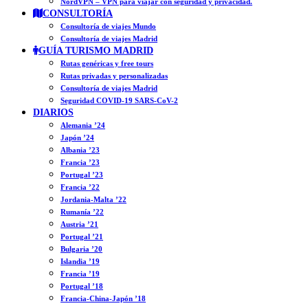
NordVPN – VPN para viajar con seguridad y privacidad.
CONSULTORÍA
Consultoría de viajes Mundo
Consultoría de viajes Madrid
GUÍA TURISMO MADRID
Rutas genéricas y free tours
Rutas privadas y personalizadas
Consultoría de viajes Madrid
Seguridad COVID-19 SARS-CoV-2
DIARIOS
Alemania ’24
Japón ’24
Albania ’23
Francia ’23
Portugal ’23
Francia ’22
Jordania-Malta ’22
Rumanía ’22
Austria ’21
Portugal ’21
Bulgaria ’20
Islandia ’19
Francia ’19
Portugal ’18
Francia-China-Japón ’18