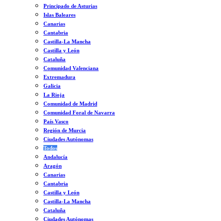
Principado de Asturias
Islas Baleares
Canarias
Cantabria
Castilla-La Mancha
Castilla y León
Cataluña
Comunidad Valenciana
Extremadura
Galicia
La Rioja
Comunidad de Madrid
Comunidad Foral de Navarra
País Vasco
Región de Murcia
Ciudades Autónomas
Todos
Andalucía
Aragón
Canarias
Cantabria
Castilla y León
Castilla-La Mancha
Cataluña
Ciudades Autónomas