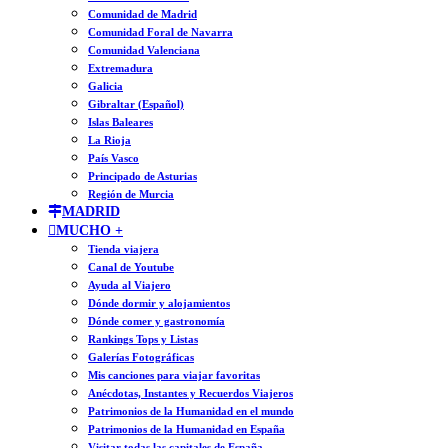
Comunidad de Madrid
Comunidad Foral de Navarra
Comunidad Valenciana
Extremadura
Galicia
Gibraltar (Español)
Islas Baleares
La Rioja
País Vasco
Principado de Asturias
Región de Murcia
MADRID
MUCHO +
Tienda viajera
Canal de Youtube
Ayuda al Viajero
Dónde dormir y alojamientos
Dónde comer y gastronomía
Rankings Tops y Listas
Galerías Fotográficas
Mis canciones para viajar favoritas
Anécdotas, Instantes y Recuerdos Viajeros
Patrimonios de la Humanidad en el mundo
Patrimonios de la Humanidad en España
Visitar todas las capitales de España