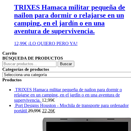
TRIXES Hamaca militar pequeña de
nailon para dormir o relajarse en un
camping, en el jardín o en una
aventura de supervivencia.
12,99
€
¡LO QUIERO PERO YA!
Carrito
BÚSQUEDA DE PRODUCTOS
Buscar
Buscar
por:
Categorías de productos
Productos
TRIXES Hamaca militar pequeña de nailon para dormir o
relajarse en un camping, en el jardín o en una aventura de
supervivencia.
12,99
€
Port Designs Houston - Mochila de transporte para ordenador
El
El
portátil
29,99
€
22,26
€
precio
precio
original
actual
era:
es: