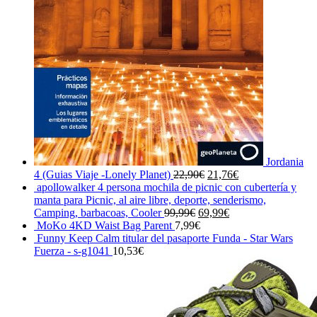
Jordania
El
El
4 (Guias Viaje -Lonely Planet)
22,90
€
21,76
€
precio
precio
apollowalker 4 persona mochila de picnic con cubertería y
original
actual
manta para Picnic, al aire libre, deporte, senderismo,
El
era:
El
es:
Camping, barbacoas, Cooler
99,99
€
69,99
€
precio
22,90€.
precio
21,76€.
MoKo 4KD Waist Bag Parent
7,99
€
original
actual
Funny Keep Calm titular del pasaporte Funda - Star Wars
era:
es:
Fuerza - s-g1041
10,53
€
99,99€.
69,99€.