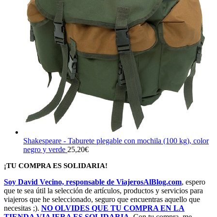
Shakespeare - Taburete plegable con mochila (100 kg), color
negro y verde
25,20
€
¡TU COMPRA ES SOLIDARIA!
Soy David Vecino, responsable de ViajerosAlBlog.com
, espero
que te sea útil la selección de artículos, productos y servicios para
viajeros que he seleccionado, seguro que encuentras aquello que
necesitas ;).
NO OLVIDES QUE TU COMPRA EN LA
TIENDA VIAJERA ES SOLIDARIA
. Con tu compra, me