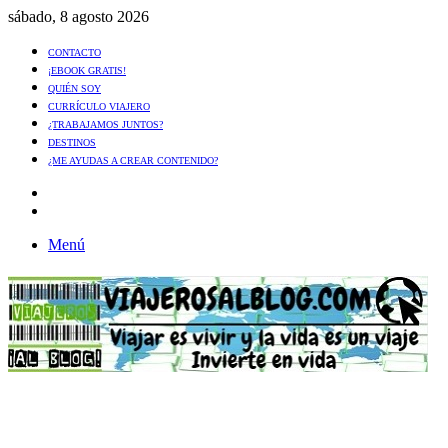
sábado, 8 agosto 2026
CONTACTO
¡EBOOK GRATIS!
QUIÉN SOY
CURRÍCULO VIAJERO
¿TRABAJAMOS JUNTOS?
DESTINOS
¿ME AYUDAS A CREAR CONTENIDO?
Artículo
al
Buscar
azar
Menú