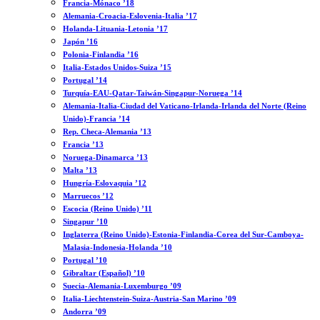
Francia-Mónaco ’18
Alemania-Croacia-Eslovenia-Italia ’17
Holanda-Lituania-Letonia ’17
Japón ’16
Polonia-Finlandia ’16
Italia-Estados Unidos-Suiza ’15
Portugal ’14
Turquía-EAU-Qatar-Taiwán-Singapur-Noruega ’14
Alemania-Italia-Ciudad del Vaticano-Irlanda-Irlanda del Norte (Reino
Unido)-Francia ’14
Rep. Checa-Alemania ’13
Francia ’13
Noruega-Dinamarca ’13
Malta ’13
Hungría-Eslovaquia ’12
Marruecos ’12
Escocia (Reino Unido) ’11
Singapur ’10
Inglaterra (Reino Unido)-Estonia-Finlandia-Corea del Sur-Camboya-
Malasia-Indonesia-Holanda ’10
Portugal ’10
Gibraltar (Español) ’10
Suecia-Alemania-Luxemburgo ’09
Italia-Liechtenstein-Suiza-Austria-San Marino ’09
Andorra ’09