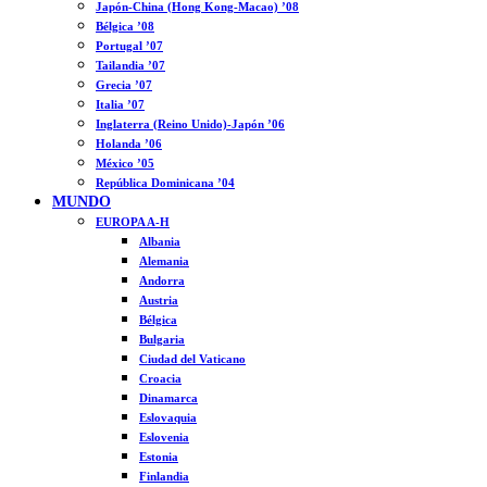
Japón-China (Hong Kong-Macao) ’08
Bélgica ’08
Portugal ’07
Tailandia ’07
Grecia ’07
Italia ’07
Inglaterra (Reino Unido)-Japón ’06
Holanda ’06
México ’05
República Dominicana ’04
MUNDO
EUROPA A-H
Albania
Alemania
Andorra
Austria
Bélgica
Bulgaria
Ciudad del Vaticano
Croacia
Dinamarca
Eslovaquia
Eslovenia
Estonia
Finlandia