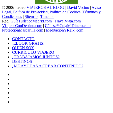
© 2006 - 2026
VIAJEROS AL BLOG
|
David Vecino
|
Aviso
Legal, Política de Privacidad, Política de Cookies, Términos y
Condiciones
|
Sitemap
|
Timeline
Red:
GuíaTurísticoMadrid.com
|
TravelViaja.com
|
ViajerosConDestino.com
|
CálleseYCojaMiDinero.com
|
ProtecciónMascarilla.com
|
MeditaciónYReiki.com
CONTACTO
¡EBOOK GRATIS!
QUIÉN SOY
CURRÍCULO VIAJERO
¿TRABAJAMOS JUNTOS?
DESTINOS
¿ME AYUDAS A CREAR CONTENIDO?
Facebook
X
LinkedIn
YouTube
Instagram
TikTok
Buy
Me
Botón
a