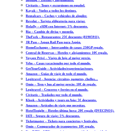
Booking – Hoteles y alojamientos.
Civitatis – Tours y excursiones en español.
Kayak – Vuelos a todos los destinos.
Rentalcars – Coches y vehículos de alquiler.
Revolut – Tarjeta obligatoria para viajar.
Holafly – eSIM con Internet: 5% descuento.
Ria – Cambio de divisa y moneda.
TheFork – Restaurantes: 25€ descuento (81905911).
JR Pass – Japan Rail Pass para Japón.
HomeExchange – Intercambio de casas: 250GP regalo.
Central de Reservas – Hoteles y alojamientos: 10€ regalo.
Voyage Privé – Viajes de lujo al mejor precio.
Vrbo – Casas vacacionales por todo el mundo.
GetYourGuide – Actividades/experiencias/tours.
Amazon – Guías de viaje de todo el mundo.
Logitravel – Agencia: circuitos, paquetes, chollos…
Omio – Tren y bus al mejor precio: 10€ de regalo.
Logitravel – Cruceros y ferries en el mundo.
Civitatis – Traslados por todo el mundo.
Klook – Actividades y tours en Asia: 5€ descuento.
Amazon – Artículos de viaje que necesitas.
HotelTonight – Hoteles última hora: 20€ regalo (DVECINO1).
IATI – Seguro de viaje: 5% descuento.
Ticketmaster – Tickets para conciertos y festivales.
Omio – Comparador de transportes: 10€ regalo.