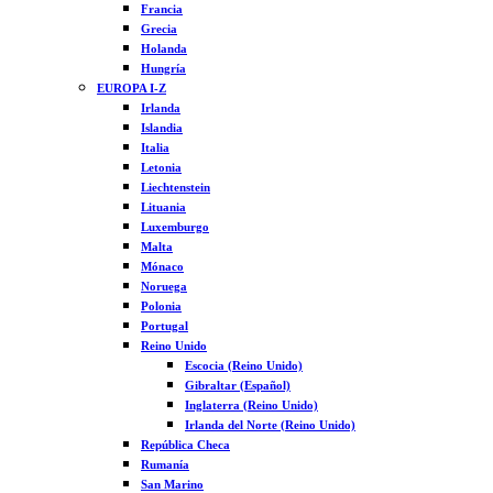
Francia
Grecia
Holanda
Hungría
EUROPA I-Z
Irlanda
Islandia
Italia
Letonia
Liechtenstein
Lituania
Luxemburgo
Malta
Mónaco
Noruega
Polonia
Portugal
Reino Unido
Escocia (Reino Unido)
Gibraltar (Español)
Inglaterra (Reino Unido)
Irlanda del Norte (Reino Unido)
República Checa
Rumanía
San Marino