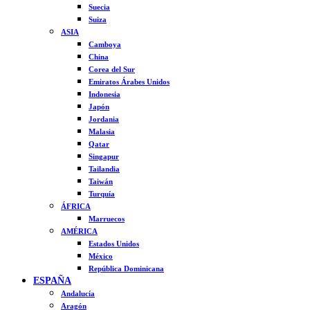
Suecia
Suiza
ASIA
Camboya
China
Corea del Sur
Emiratos Árabes Unidos
Indonesia
Japón
Jordania
Malasia
Qatar
Singapur
Tailandia
Taiwán
Turquía
ÁFRICA
Marruecos
AMÉRICA
Estados Unidos
México
República Dominicana
ESPAÑA
Andalucía
Aragón