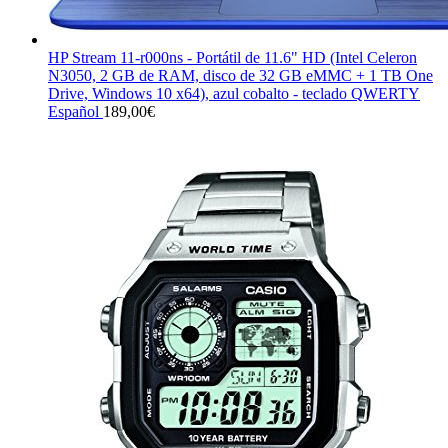
HP Stream 11-r000ns - Portátil de 11.6" HD (Intel Celeron
N3050, 2 GB de RAM, disco de 32 GB eMMC + 1 TB One
Drive, Windows 10 x64), azul cobalto - teclado QWERTY
Español
189,00
€