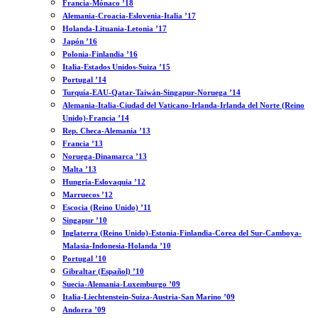
Francia-Mónaco ’18
Alemania-Croacia-Eslovenia-Italia ’17
Holanda-Lituania-Letonia ’17
Japón ’16
Polonia-Finlandia ’16
Italia-Estados Unidos-Suiza ’15
Portugal ’14
Turquía-EAU-Qatar-Taiwán-Singapur-Noruega ’14
Alemania-Italia-Ciudad del Vaticano-Irlanda-Irlanda del Norte (Reino
Unido)-Francia ’14
Rep. Checa-Alemania ’13
Francia ’13
Noruega-Dinamarca ’13
Malta ’13
Hungría-Eslovaquia ’12
Marruecos ’12
Escocia (Reino Unido) ’11
Singapur ’10
Inglaterra (Reino Unido)-Estonia-Finlandia-Corea del Sur-Camboya-
Malasia-Indonesia-Holanda ’10
Portugal ’10
Gibraltar (Español) ’10
Suecia-Alemania-Luxemburgo ’09
Italia-Liechtenstein-Suiza-Austria-San Marino ’09
Andorra ’09