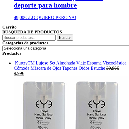
deporte para hombre
49,00
€
¡LO QUIERO PERO YA!
Carrito
BÚSQUEDA DE PRODUCTOS
Buscar
Buscar
por:
Categorías de productos
Productos
KurtzyTM Lujoso Set Almohada Viaje Espuma Viscoelástica
Cómoda Máscara de Ojos Tapones Oídos Estuche
39,96
€
El
El
9,99
€
precio
precio
original
actual
era:
es:
39,96€.
9,99€.