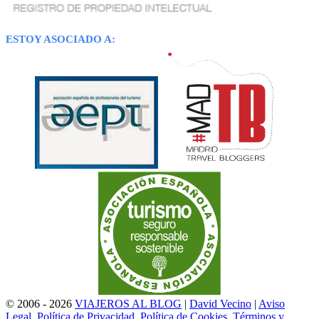
ESTOY ASOCIADO A:
© 2006 - 2026
VIAJEROS AL BLOG
|
David Vecino
|
Aviso
Legal, Política de Privacidad, Política de Cookies, Términos y