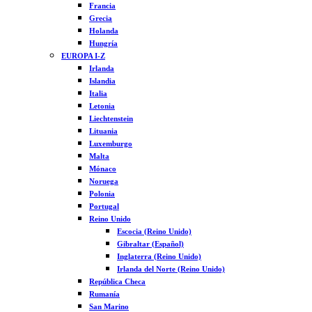
Francia
Grecia
Holanda
Hungría
EUROPA I-Z
Irlanda
Islandia
Italia
Letonia
Liechtenstein
Lituania
Luxemburgo
Malta
Mónaco
Noruega
Polonia
Portugal
Reino Unido
Escocia (Reino Unido)
Gibraltar (Español)
Inglaterra (Reino Unido)
Irlanda del Norte (Reino Unido)
República Checa
Rumanía
San Marino