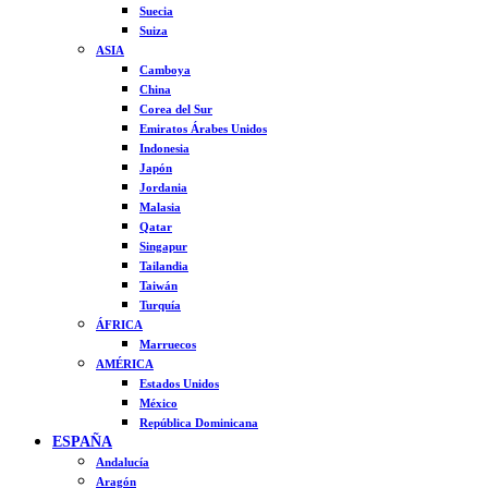
Suecia
Suiza
ASIA
Camboya
China
Corea del Sur
Emiratos Árabes Unidos
Indonesia
Japón
Jordania
Malasia
Qatar
Singapur
Tailandia
Taiwán
Turquía
ÁFRICA
Marruecos
AMÉRICA
Estados Unidos
México
República Dominicana
ESPAÑA
Andalucía
Aragón