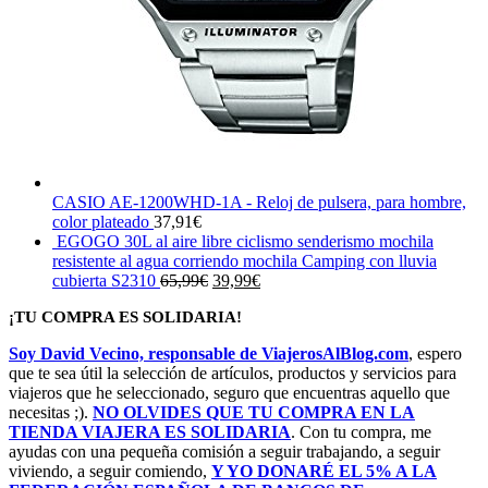
CASIO AE-1200WHD-1A - Reloj de pulsera, para hombre,
color plateado
37,91
€
EGOGO 30L al aire libre ciclismo senderismo mochila
resistente al agua corriendo mochila Camping con lluvia
El
El
cubierta S2310
65,99
€
39,99
€
precio
precio
¡TU COMPRA ES SOLIDARIA!
original
actual
era:
es:
Soy David Vecino, responsable de ViajerosAlBlog.com
, espero
65,99€.
39,99€.
que te sea útil la selección de artículos, productos y servicios para
viajeros que he seleccionado, seguro que encuentras aquello que
necesitas ;).
NO OLVIDES QUE TU COMPRA EN LA
TIENDA VIAJERA ES SOLIDARIA
. Con tu compra, me
ayudas con una pequeña comisión a seguir trabajando, a seguir
viviendo, a seguir comiendo,
Y YO DONARÉ EL 5% A LA