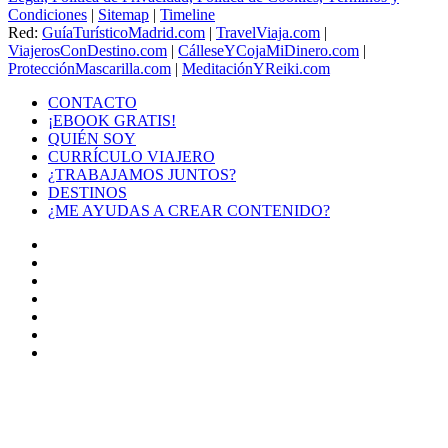
Condiciones
|
Sitemap
|
Timeline
Red:
GuíaTurísticoMadrid.com
|
TravelViaja.com
|
ViajerosConDestino.com
|
CálleseYCojaMiDinero.com
|
ProtecciónMascarilla.com
|
MeditaciónYReiki.com
CONTACTO
¡EBOOK GRATIS!
QUIÉN SOY
CURRÍCULO VIAJERO
¿TRABAJAMOS JUNTOS?
DESTINOS
¿ME AYUDAS A CREAR CONTENIDO?
Facebook
X
LinkedIn
YouTube
Instagram
TikTok
Buy
Me
Botón
a
volver
Coffee
arriba