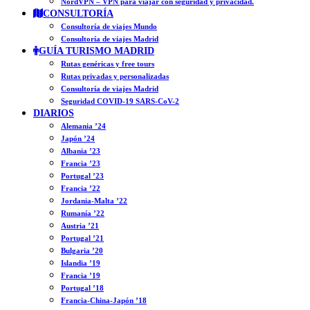
NordVPN – VPN para viajar con seguridad y privacidad.
CONSULTORÍA
Consultoría de viajes Mundo
Consultoría de viajes Madrid
GUÍA TURISMO MADRID
Rutas genéricas y free tours
Rutas privadas y personalizadas
Consultoría de viajes Madrid
Seguridad COVID-19 SARS-CoV-2
DIARIOS
Alemania ’24
Japón ’24
Albania ’23
Francia ’23
Portugal ’23
Francia ’22
Jordania-Malta ’22
Rumanía ’22
Austria ’21
Portugal ’21
Bulgaria ’20
Islandia ’19
Francia ’19
Portugal ’18
Francia-China-Japón ’18