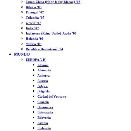
Japón-China (Hong Kong-Macao) ’08
Bélgica ’08
Portugal ’07
Tailandia ’07
Grecia ’07
Italia ’07
Inglaterra (Reino Unido)-Japón ’06
Holanda ’06
México ’05
República Dominicana ’04
MUNDO
EUROPA A-H
Albania
Alemania
Andorra
Austria
Bélgica
Bulgaria
Ciudad del Vaticano
Croacia
Dinamarca
Eslovaquia
Eslovenia
Estonia
Finlandia