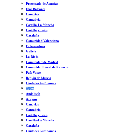
Principado de Asturias
Islas Baleares
Canarias
Cantabria
Castilla-La Mancha
Castilla y León
Cataluña
Comunidad Valenciana
Extremadura
Galicia
La Rioja
Comunidad de Madrid
Comunidad Foral de Navarra
País Vasco
Región de Murcia
Ciudades Autónomas
Todos
Andalucía
Aragón
Canarias
Cantabria
Castilla y León
Castilla-La Mancha
Cataluña
Ciudades Autónomas