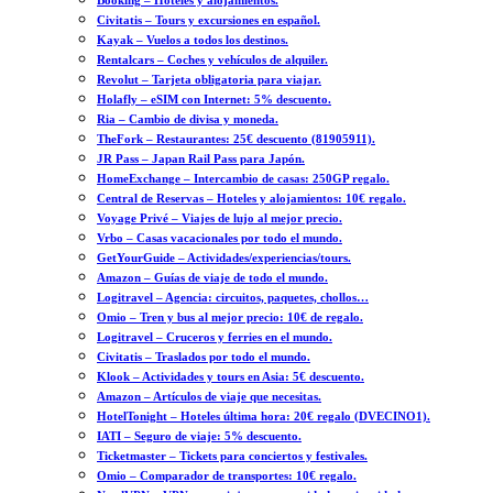
Booking – Hoteles y alojamientos.
Civitatis – Tours y excursiones en español.
Kayak – Vuelos a todos los destinos.
Rentalcars – Coches y vehículos de alquiler.
Revolut – Tarjeta obligatoria para viajar.
Holafly – eSIM con Internet: 5% descuento.
Ria – Cambio de divisa y moneda.
TheFork – Restaurantes: 25€ descuento (81905911).
JR Pass – Japan Rail Pass para Japón.
HomeExchange – Intercambio de casas: 250GP regalo.
Central de Reservas – Hoteles y alojamientos: 10€ regalo.
Voyage Privé – Viajes de lujo al mejor precio.
Vrbo – Casas vacacionales por todo el mundo.
GetYourGuide – Actividades/experiencias/tours.
Amazon – Guías de viaje de todo el mundo.
Logitravel – Agencia: circuitos, paquetes, chollos…
Omio – Tren y bus al mejor precio: 10€ de regalo.
Logitravel – Cruceros y ferries en el mundo.
Civitatis – Traslados por todo el mundo.
Klook – Actividades y tours en Asia: 5€ descuento.
Amazon – Artículos de viaje que necesitas.
HotelTonight – Hoteles última hora: 20€ regalo (DVECINO1).
IATI – Seguro de viaje: 5% descuento.
Ticketmaster – Tickets para conciertos y festivales.
Omio – Comparador de transportes: 10€ regalo.