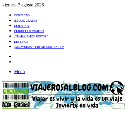
viernes, 7 agosto 2026
CONTACTO
¡EBOOK GRATIS!
QUIÉN SOY
CURRÍCULO VIAJERO
¿TRABAJAMOS JUNTOS?
DESTINOS
¿ME AYUDAS A CREAR CONTENIDO?
Artículo
al
Buscar
azar
Menú