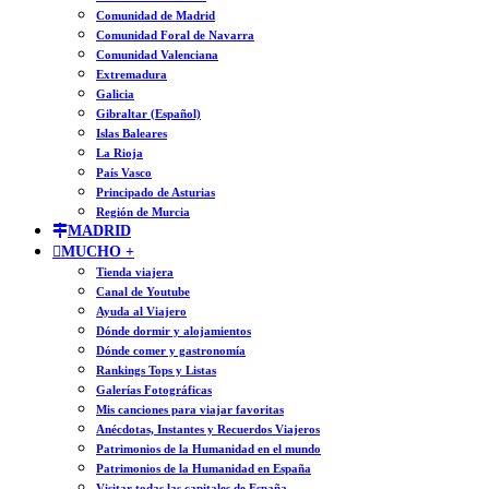
Comunidad de Madrid
Comunidad Foral de Navarra
Comunidad Valenciana
Extremadura
Galicia
Gibraltar (Español)
Islas Baleares
La Rioja
País Vasco
Principado de Asturias
Región de Murcia
MADRID
MUCHO +
Tienda viajera
Canal de Youtube
Ayuda al Viajero
Dónde dormir y alojamientos
Dónde comer y gastronomía
Rankings Tops y Listas
Galerías Fotográficas
Mis canciones para viajar favoritas
Anécdotas, Instantes y Recuerdos Viajeros
Patrimonios de la Humanidad en el mundo
Patrimonios de la Humanidad en España
Visitar todas las capitales de España