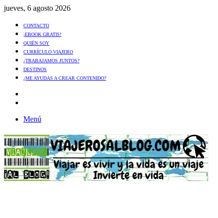
jueves, 6 agosto 2026
CONTACTO
¡EBOOK GRATIS!
QUIÉN SOY
CURRÍCULO VIAJERO
¿TRABAJAMOS JUNTOS?
DESTINOS
¿ME AYUDAS A CREAR CONTENIDO?
Artículo
al
Buscar
azar
Menú