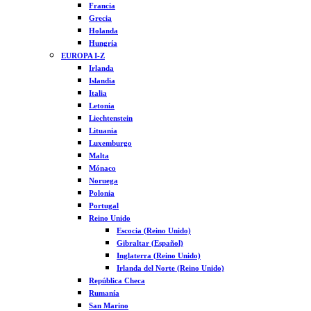
Francia
Grecia
Holanda
Hungría
EUROPA I-Z
Irlanda
Islandia
Italia
Letonia
Liechtenstein
Lituania
Luxemburgo
Malta
Mónaco
Noruega
Polonia
Portugal
Reino Unido
Escocia (Reino Unido)
Gibraltar (Español)
Inglaterra (Reino Unido)
Irlanda del Norte (Reino Unido)
República Checa
Rumanía
San Marino