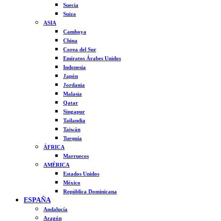
Suecia
Suiza
ASIA
Camboya
China
Corea del Sur
Emiratos Árabes Unidos
Indonesia
Japón
Jordania
Malasia
Qatar
Singapur
Tailandia
Taiwán
Turquía
ÁFRICA
Marruecos
AMÉRICA
Estados Unidos
México
República Dominicana
ESPAÑA
Andalucía
Aragón