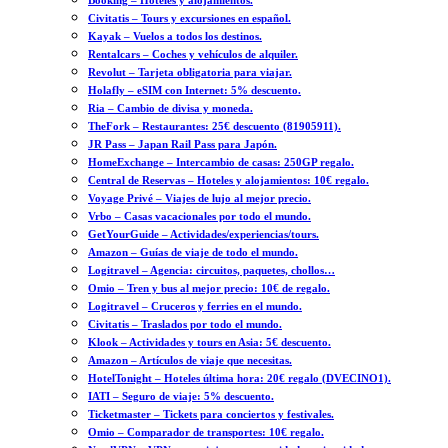
Booking – Hoteles y alojamientos.
Civitatis – Tours y excursiones en español.
Kayak – Vuelos a todos los destinos.
Rentalcars – Coches y vehículos de alquiler.
Revolut – Tarjeta obligatoria para viajar.
Holafly – eSIM con Internet: 5% descuento.
Ria – Cambio de divisa y moneda.
TheFork – Restaurantes: 25€ descuento (81905911).
JR Pass – Japan Rail Pass para Japón.
HomeExchange – Intercambio de casas: 250GP regalo.
Central de Reservas – Hoteles y alojamientos: 10€ regalo.
Voyage Privé – Viajes de lujo al mejor precio.
Vrbo – Casas vacacionales por todo el mundo.
GetYourGuide – Actividades/experiencias/tours.
Amazon – Guías de viaje de todo el mundo.
Logitravel – Agencia: circuitos, paquetes, chollos…
Omio – Tren y bus al mejor precio: 10€ de regalo.
Logitravel – Cruceros y ferries en el mundo.
Civitatis – Traslados por todo el mundo.
Klook – Actividades y tours en Asia: 5€ descuento.
Amazon – Artículos de viaje que necesitas.
HotelTonight – Hoteles última hora: 20€ regalo (DVECINO1).
IATI – Seguro de viaje: 5% descuento.
Ticketmaster – Tickets para conciertos y festivales.
Omio – Comparador de transportes: 10€ regalo.