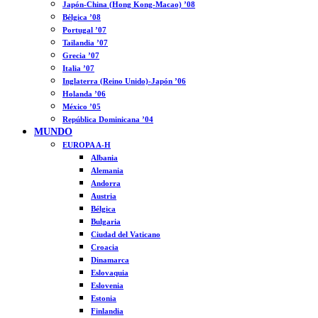
Japón-China (Hong Kong-Macao) ’08
Bélgica ’08
Portugal ’07
Tailandia ’07
Grecia ’07
Italia ’07
Inglaterra (Reino Unido)-Japón ’06
Holanda ’06
México ’05
República Dominicana ’04
MUNDO
EUROPA A-H
Albania
Alemania
Andorra
Austria
Bélgica
Bulgaria
Ciudad del Vaticano
Croacia
Dinamarca
Eslovaquia
Eslovenia
Estonia
Finlandia