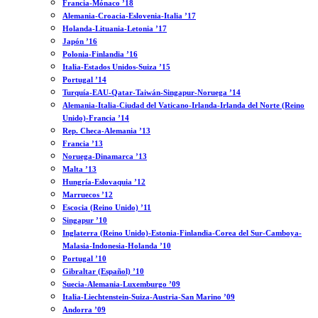
Francia-Mónaco ’18
Alemania-Croacia-Eslovenia-Italia ’17
Holanda-Lituania-Letonia ’17
Japón ’16
Polonia-Finlandia ’16
Italia-Estados Unidos-Suiza ’15
Portugal ’14
Turquía-EAU-Qatar-Taiwán-Singapur-Noruega ’14
Alemania-Italia-Ciudad del Vaticano-Irlanda-Irlanda del Norte (Reino
Unido)-Francia ’14
Rep. Checa-Alemania ’13
Francia ’13
Noruega-Dinamarca ’13
Malta ’13
Hungría-Eslovaquia ’12
Marruecos ’12
Escocia (Reino Unido) ’11
Singapur ’10
Inglaterra (Reino Unido)-Estonia-Finlandia-Corea del Sur-Camboya-
Malasia-Indonesia-Holanda ’10
Portugal ’10
Gibraltar (Español) ’10
Suecia-Alemania-Luxemburgo ’09
Italia-Liechtenstein-Suiza-Austria-San Marino ’09
Andorra ’09