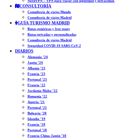
NordVPN – VPN para viajar con seguridad y privacidad.
CONSULTORÍA
Consultoría de viajes Mundo
Consultoría de viajes Madrid
GUÍA TURISMO MADRID
Rutas genéricas y free tours
Rutas privadas y personalizadas
Consultoría de viajes Madrid
Seguridad COVID-19 SARS-CoV-2
DIARIOS
Alemania ’24
Japón ’24
Albania ’23
Francia ’23
Portugal ’23
Francia ’22
Jordania-Malta ’22
Rumanía ’22
Austria ’21
Portugal ’21
Bulgaria ’20
Islandia ’19
Francia ’19
Portugal ’18
Francia-China-Japón ’18