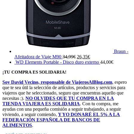
Braun -
El
El
Afeitadora de Viaje M90
34,99
€
26,35
€
precio
precio
WD Elements Portable - Disco duro externo
44,00
€
original
actual
¡TU COMPRA ES SOLIDARIA!
era:
es:
34,99€.
26,35€.
Soy David Vecino, responsable de ViajerosAlBlog.com
, espero
que te sea útil la selección de artículos, productos y servicios para
viajeros que he seleccionado, seguro que encuentras aquello que
necesitas ;).
NO OLVIDES QUE TU COMPRA EN LA
TIENDA VIAJERA ES SOLIDARIA
. Con tu compra, me
ayudas con una pequeña comisión a seguir trabajando, a seguir
viviendo, a seguir comiendo,
Y YO DONARÉ EL 5% A LA
FEDERACIÓN ESPAÑOLA DE BANCOS DE
ALIMENTOS
.