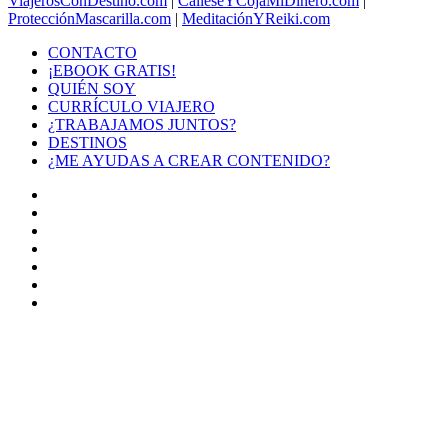
ViajerosConDestino.com
|
CálleseYCojaMiDinero.com
|
ProtecciónMascarilla.com
|
MeditaciónYReiki.com
CONTACTO
¡EBOOK GRATIS!
QUIÉN SOY
CURRÍCULO VIAJERO
¿TRABAJAMOS JUNTOS?
DESTINOS
¿ME AYUDAS A CREAR CONTENIDO?
Facebook
X
LinkedIn
YouTube
Instagram
TikTok
Buy
Me
Botón
a
volver
Coffee
arriba