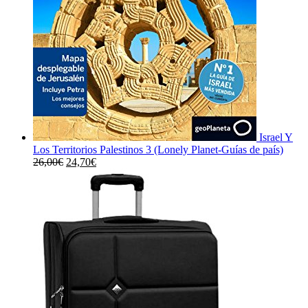
Israel Y
Los Territorios Palestinos 3 (Lonely Planet-Guías de país)
El
El
26,00
€
24,70
€
precio
precio
original
actual
era:
es:
26,00€.
24,70€.