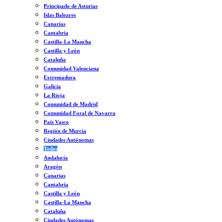
Principado de Asturias
Islas Baleares
Canarias
Cantabria
Castilla-La Mancha
Castilla y León
Cataluña
Comunidad Valenciana
Extremadura
Galicia
La Rioja
Comunidad de Madrid
Comunidad Foral de Navarra
País Vasco
Región de Murcia
Ciudades Autónomas
Todos
Andalucía
Aragón
Canarias
Cantabria
Castilla y León
Castilla-La Mancha
Cataluña
Ciudades Autónomas