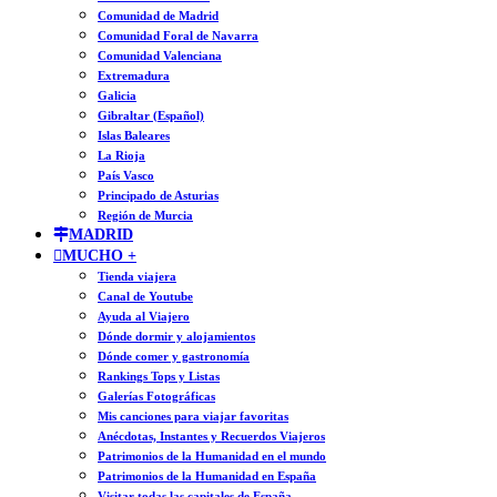
Comunidad de Madrid
Comunidad Foral de Navarra
Comunidad Valenciana
Extremadura
Galicia
Gibraltar (Español)
Islas Baleares
La Rioja
País Vasco
Principado de Asturias
Región de Murcia
MADRID
MUCHO +
Tienda viajera
Canal de Youtube
Ayuda al Viajero
Dónde dormir y alojamientos
Dónde comer y gastronomía
Rankings Tops y Listas
Galerías Fotográficas
Mis canciones para viajar favoritas
Anécdotas, Instantes y Recuerdos Viajeros
Patrimonios de la Humanidad en el mundo
Patrimonios de la Humanidad en España
Visitar todas las capitales de España