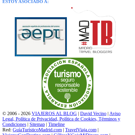
ESTOY ASOCIADO A:
© 2006 - 2026
VIAJEROS AL BLOG
|
David Vecino
|
Aviso
Legal, Política de Privacidad, Política de Cookies, Términos y
Condiciones
|
Sitemap
|
Timeline
Red:
GuíaTurísticoMadrid.com
|
TravelViaja.com
|