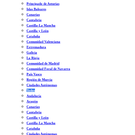
Principado de Asturias
Islas Baleares
Canarias
Cantabria
Castilla-La Mancha
Castilla y León
Cataluña
Comunidad Valenciana
Extremadura
Galicia
La Rioja
Comunidad de Madrid
Comunidad Foral de Navarra
País Vasco
Región de Murcia
Ciudades Autónomas
Todos
Andalucía
Aragón
Canarias
Cantabria
Castilla y León
Castilla-La Mancha
Cataluña
Ciudades Autónomas