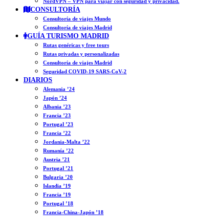
NordVPN – VPN para viajar con seguridad y privacidad.
CONSULTORÍA
Consultoría de viajes Mundo
Consultoría de viajes Madrid
GUÍA TURISMO MADRID
Rutas genéricas y free tours
Rutas privadas y personalizadas
Consultoría de viajes Madrid
Seguridad COVID-19 SARS-CoV-2
DIARIOS
Alemania ’24
Japón ’24
Albania ’23
Francia ’23
Portugal ’23
Francia ’22
Jordania-Malta ’22
Rumanía ’22
Austria ’21
Portugal ’21
Bulgaria ’20
Islandia ’19
Francia ’19
Portugal ’18
Francia-China-Japón ’18