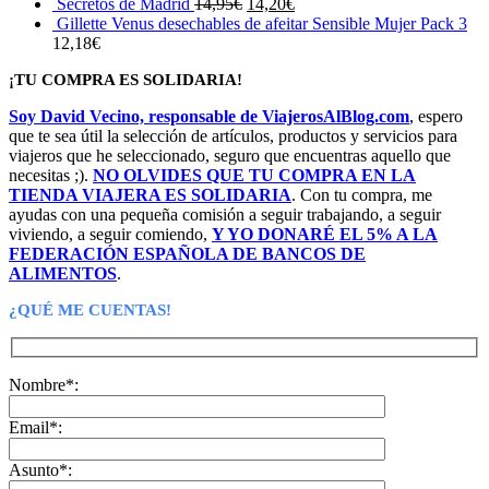
El
El
Secretos de Madrid
14,95
€
14,20
€
precio
precio
Gillette Venus desechables de afeitar Sensible Mujer Pack 3
original
actual
12,18
€
era:
es:
¡TU COMPRA ES SOLIDARIA!
14,95€.
14,20€.
Soy David Vecino, responsable de ViajerosAlBlog.com
, espero
que te sea útil la selección de artículos, productos y servicios para
viajeros que he seleccionado, seguro que encuentras aquello que
necesitas ;).
NO OLVIDES QUE TU COMPRA EN LA
TIENDA VIAJERA ES SOLIDARIA
. Con tu compra, me
ayudas con una pequeña comisión a seguir trabajando, a seguir
viviendo, a seguir comiendo,
Y YO DONARÉ EL 5% A LA
FEDERACIÓN ESPAÑOLA DE BANCOS DE
ALIMENTOS
.
¿QUÉ ME CUENTAS!
Nombre*:
Email*:
Asunto*: