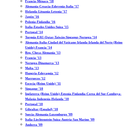
Francia-Mónaco ’18
Alemania-Croacia-Eslovenia-Italia ’17
Holanda-Lituania-Letonia ’17
Japón ’16
Polonia-Finlandia ’16
Italia-Estados Unidos-Suiza ’15
Portugal ’14
Turquía-EAU-Qatar-Taiwán-Singapur-Noruega ’14
Alemania-Italia-Ciudad del Vaticano-Irlanda-Irlanda del Norte (Reino
Unido)-Francia ’14
Rep. Checa-Alemania ’13
Francia ’13
Noruega-Dinamarca ’13
Malta ’13
Hungría-Eslovaquia ’12
Marruecos ’12
Escocia (Reino Unido) ’11
Singapur ’10
Inglaterra (Reino Unido)-Estonia-Finlandia-Corea del Sur-Camboya-
Malasia-Indonesia-Holanda ’10
Portugal ’10
Gibraltar (Español) ’10
Suecia-Alemania-Luxemburgo ’09
Italia-Liechtenstein-Suiza-Austria-San Marino ’09
Andorra ’09