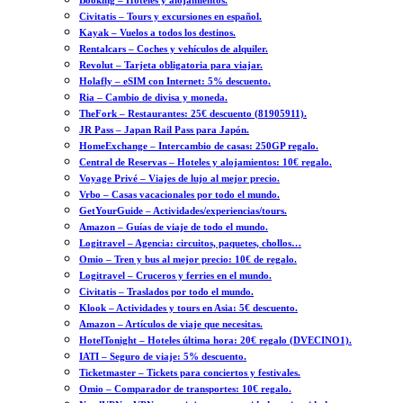
Booking – Hoteles y alojamientos.
Civitatis – Tours y excursiones en español.
Kayak – Vuelos a todos los destinos.
Rentalcars – Coches y vehículos de alquiler.
Revolut – Tarjeta obligatoria para viajar.
Holafly – eSIM con Internet: 5% descuento.
Ria – Cambio de divisa y moneda.
TheFork – Restaurantes: 25€ descuento (81905911).
JR Pass – Japan Rail Pass para Japón.
HomeExchange – Intercambio de casas: 250GP regalo.
Central de Reservas – Hoteles y alojamientos: 10€ regalo.
Voyage Privé – Viajes de lujo al mejor precio.
Vrbo – Casas vacacionales por todo el mundo.
GetYourGuide – Actividades/experiencias/tours.
Amazon – Guías de viaje de todo el mundo.
Logitravel – Agencia: circuitos, paquetes, chollos…
Omio – Tren y bus al mejor precio: 10€ de regalo.
Logitravel – Cruceros y ferries en el mundo.
Civitatis – Traslados por todo el mundo.
Klook – Actividades y tours en Asia: 5€ descuento.
Amazon – Artículos de viaje que necesitas.
HotelTonight – Hoteles última hora: 20€ regalo (DVECINO1).
IATI – Seguro de viaje: 5% descuento.
Ticketmaster – Tickets para conciertos y festivales.
Omio – Comparador de transportes: 10€ regalo.