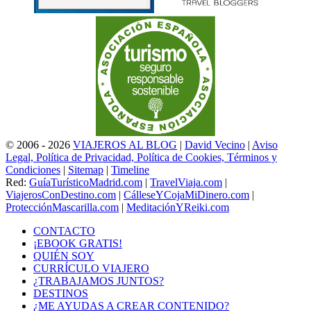
© 2006 - 2026
VIAJEROS AL BLOG
|
David Vecino
|
Aviso
Legal, Política de Privacidad, Política de Cookies, Términos y
Condiciones
|
Sitemap
|
Timeline
Red:
GuíaTurísticoMadrid.com
|
TravelViaja.com
|
ViajerosConDestino.com
|
CálleseYCojaMiDinero.com
|
ProtecciónMascarilla.com
|
MeditaciónYReiki.com
CONTACTO
¡EBOOK GRATIS!
QUIÉN SOY
CURRÍCULO VIAJERO
¿TRABAJAMOS JUNTOS?
DESTINOS
¿ME AYUDAS A CREAR CONTENIDO?