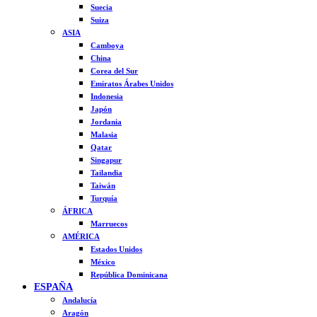
Suecia
Suiza
ASIA
Camboya
China
Corea del Sur
Emiratos Árabes Unidos
Indonesia
Japón
Jordania
Malasia
Qatar
Singapur
Tailandia
Taiwán
Turquía
ÁFRICA
Marruecos
AMÉRICA
Estados Unidos
México
República Dominicana
ESPAÑA
Andalucía
Aragón