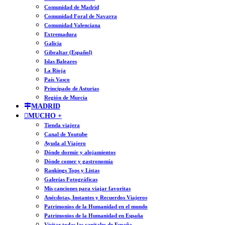
Comunidad de Madrid
Comunidad Foral de Navarra
Comunidad Valenciana
Extremadura
Galicia
Gibraltar (Español)
Islas Baleares
La Rioja
País Vasco
Principado de Asturias
Región de Murcia
MADRID
MUCHO +
Tienda viajera
Canal de Youtube
Ayuda al Viajero
Dónde dormir y alojamientos
Dónde comer y gastronomía
Rankings Tops y Listas
Galerías Fotográficas
Mis canciones para viajar favoritas
Anécdotas, Instantes y Recuerdos Viajeros
Patrimonios de la Humanidad en el mundo
Patrimonios de la Humanidad en España
Visitar todas las capitales de España