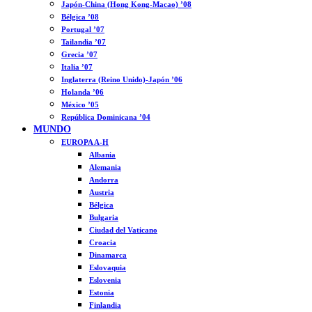
Japón-China (Hong Kong-Macao) ’08
Bélgica ’08
Portugal ’07
Tailandia ’07
Grecia ’07
Italia ’07
Inglaterra (Reino Unido)-Japón ’06
Holanda ’06
México ’05
República Dominicana ’04
MUNDO
EUROPA A-H
Albania
Alemania
Andorra
Austria
Bélgica
Bulgaria
Ciudad del Vaticano
Croacia
Dinamarca
Eslovaquia
Eslovenia
Estonia
Finlandia