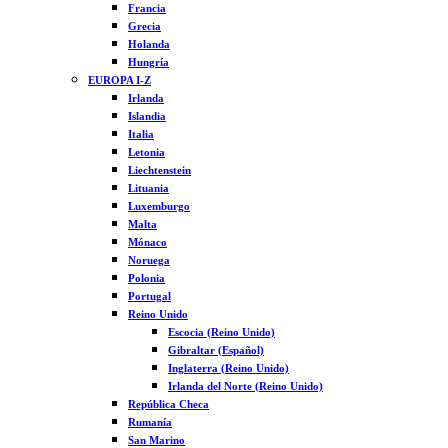
Francia
Grecia
Holanda
Hungría
EUROPA I-Z
Irlanda
Islandia
Italia
Letonia
Liechtenstein
Lituania
Luxemburgo
Malta
Mónaco
Noruega
Polonia
Portugal
Reino Unido
Escocia (Reino Unido)
Gibraltar (Español)
Inglaterra (Reino Unido)
Irlanda del Norte (Reino Unido)
República Checa
Rumanía
San Marino