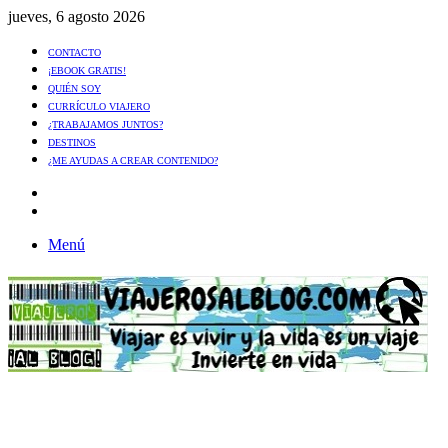
jueves, 6 agosto 2026
CONTACTO
¡EBOOK GRATIS!
QUIÉN SOY
CURRÍCULO VIAJERO
¿TRABAJAMOS JUNTOS?
DESTINOS
¿ME AYUDAS A CREAR CONTENIDO?
Artículo
al
Buscar
azar
Menú