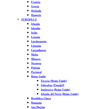
Francia
Grecia
Holanda
Hungría
EUROPA I-Z
Irlanda
Islandia
Italia
Letonia
Liechtenstein
Lituania
Luxemburgo
Malta
Mónaco
Noruega
Polonia
Portugal
Reino Unido
Escocia (Reino Unido)
Gibraltar (Español)
Inglaterra (Reino Unido)
Irlanda del Norte (Reino Unido)
República Checa
Rumanía
San Marino