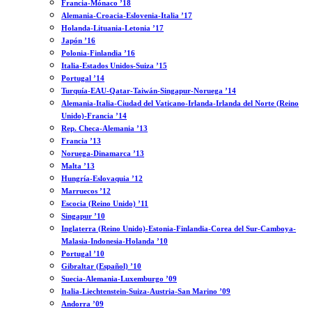
Francia-Mónaco ’18
Alemania-Croacia-Eslovenia-Italia ’17
Holanda-Lituania-Letonia ’17
Japón ’16
Polonia-Finlandia ’16
Italia-Estados Unidos-Suiza ’15
Portugal ’14
Turquía-EAU-Qatar-Taiwán-Singapur-Noruega ’14
Alemania-Italia-Ciudad del Vaticano-Irlanda-Irlanda del Norte (Reino
Unido)-Francia ’14
Rep. Checa-Alemania ’13
Francia ’13
Noruega-Dinamarca ’13
Malta ’13
Hungría-Eslovaquia ’12
Marruecos ’12
Escocia (Reino Unido) ’11
Singapur ’10
Inglaterra (Reino Unido)-Estonia-Finlandia-Corea del Sur-Camboya-
Malasia-Indonesia-Holanda ’10
Portugal ’10
Gibraltar (Español) ’10
Suecia-Alemania-Luxemburgo ’09
Italia-Liechtenstein-Suiza-Austria-San Marino ’09
Andorra ’09