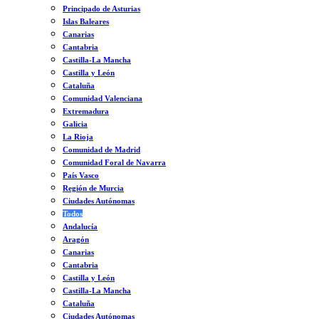
Principado de Asturias
Islas Baleares
Canarias
Cantabria
Castilla-La Mancha
Castilla y León
Cataluña
Comunidad Valenciana
Extremadura
Galicia
La Rioja
Comunidad de Madrid
Comunidad Foral de Navarra
País Vasco
Región de Murcia
Ciudades Autónomas
Todos
Andalucía
Aragón
Canarias
Cantabria
Castilla y León
Castilla-La Mancha
Cataluña
Ciudades Autónomas