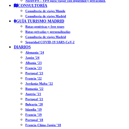
NordVPN – VPN para viajar con seguridad y privacidad.
CONSULTORÍA
Consultoría de viajes Mundo
Consultoría de viajes Madrid
GUÍA TURISMO MADRID
Rutas genéricas y free tours
Rutas privadas y personalizadas
Consultoría de viajes Madrid
Seguridad COVID-19 SARS-CoV-2
DIARIOS
Alemania ’24
Japón ’24
Albania ’23
Francia ’23
Portugal ’23
Francia ’22
Jordania-Malta ’22
Rumanía ’22
Austria ’21
Portugal ’21
Bulgaria ’20
Islandia ’19
Francia ’19
Portugal ’18
Francia-China-Japón ’18