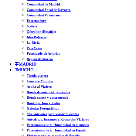
Comunidad de Madrid
Comunidad Foral de Navarra
Comunidad Valenciana
Extremadura
Galicia
Gibraltar (Español)
Islas Baleares
La Rioja
País Vasco
Principado de Asturias
Región de Murcia
MADRID
MUCHO +
Tienda viajera
Canal de Youtube
Ayuda al Viajero
Dónde dormir y alojamientos
Dónde comer y gastronomía
Rankings Tops y Listas
Galerías Fotográficas
Mis canciones para viajar favoritas
Anécdotas, Instantes y Recuerdos Viajeros
Patrimonios de la Humanidad en el mundo
Patrimonios de la Humanidad en España
Visitar todas las capitales de España