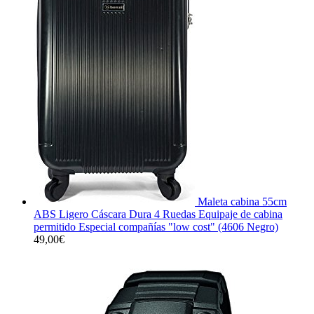
Maleta cabina 55cm
ABS Ligero Cáscara Dura 4 Ruedas Equipaje de cabina
permitido Especial compañías "low cost" (4606 Negro)
49,00
€