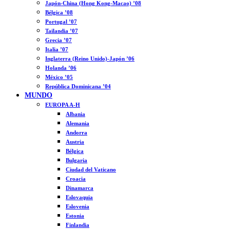
Japón-China (Hong Kong-Macao) ’08
Bélgica ’08
Portugal ’07
Tailandia ’07
Grecia ’07
Italia ’07
Inglaterra (Reino Unido)-Japón ’06
Holanda ’06
México ’05
República Dominicana ’04
MUNDO
EUROPA A-H
Albania
Alemania
Andorra
Austria
Bélgica
Bulgaria
Ciudad del Vaticano
Croacia
Dinamarca
Eslovaquia
Eslovenia
Estonia
Finlandia