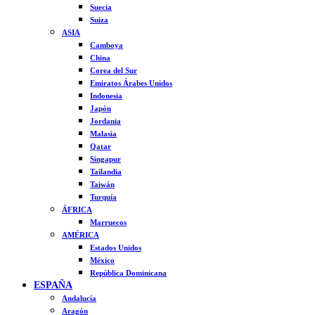
Suecia
Suiza
ASIA
Camboya
China
Corea del Sur
Emiratos Árabes Unidos
Indonesia
Japón
Jordania
Malasia
Qatar
Singapur
Tailandia
Taiwán
Turquía
ÁFRICA
Marruecos
AMÉRICA
Estados Unidos
México
República Dominicana
ESPAÑA
Andalucía
Aragón