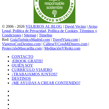
© 2006 - 2026
VIAJEROS AL BLOG
|
David Vecino
|
Aviso
Legal, Política de Privacidad, Política de Cookies, Términos y
Condiciones
|
Sitemap
|
Timeline
Red:
GuíaTurísticoMadrid.com
|
TravelViaja.com
|
ViajerosConDestino.com
|
CálleseYCojaMiDinero.com
|
ProtecciónMascarilla.com
|
MeditaciónYReiki.com
CONTACTO
¡EBOOK GRATIS!
QUIÉN SOY
CURRÍCULO VIAJERO
¿TRABAJAMOS JUNTOS?
DESTINOS
¿ME AYUDAS A CREAR CONTENIDO?
Facebook
X
LinkedIn
YouTube
Instagram