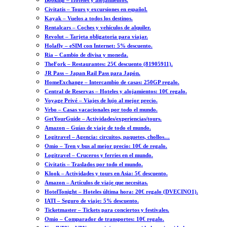
Booking – Hoteles y alojamientos.
Civitatis – Tours y excursiones en español.
Kayak – Vuelos a todos los destinos.
Rentalcars – Coches y vehículos de alquiler.
Revolut – Tarjeta obligatoria para viajar.
Holafly – eSIM con Internet: 5% descuento.
Ria – Cambio de divisa y moneda.
TheFork – Restaurantes: 25€ descuento (81905911).
JR Pass – Japan Rail Pass para Japón.
HomeExchange – Intercambio de casas: 250GP regalo.
Central de Reservas – Hoteles y alojamientos: 10€ regalo.
Voyage Privé – Viajes de lujo al mejor precio.
Vrbo – Casas vacacionales por todo el mundo.
GetYourGuide – Actividades/experiencias/tours.
Amazon – Guías de viaje de todo el mundo.
Logitravel – Agencia: circuitos, paquetes, chollos…
Omio – Tren y bus al mejor precio: 10€ de regalo.
Logitravel – Cruceros y ferries en el mundo.
Civitatis – Traslados por todo el mundo.
Klook – Actividades y tours en Asia: 5€ descuento.
Amazon – Artículos de viaje que necesitas.
HotelTonight – Hoteles última hora: 20€ regalo (DVECINO1).
IATI – Seguro de viaje: 5% descuento.
Ticketmaster – Tickets para conciertos y festivales.
Omio – Comparador de transportes: 10€ regalo.