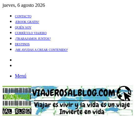
jueves, 6 agosto 2026
CONTACTO
¡EBOOK GRATIS!
QUIÉN SOY
CURRÍCULO VIAJERO
¿TRABAJAMOS JUNTOS?
DESTINOS
¿ME AYUDAS A CREAR CONTENIDO?
Artículo
al
Buscar
azar
Menú