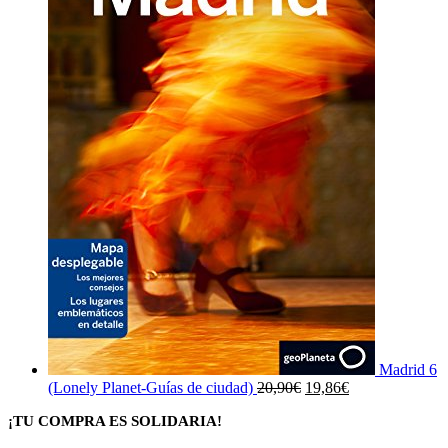
Madrid 6
El
El
(Lonely Planet-Guías de ciudad)
20,90
€
19,86
€
precio
precio
¡TU COMPRA ES SOLIDARIA!
original
actual
era:
es: