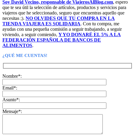
Soy David Vecino, responsable de ViajerosAlBlog.com
, espero
20,90€.
19,86€.
que te sea útil la selección de artículos, productos y servicios para
viajeros que he seleccionado, seguro que encuentras aquello que
necesitas ;).
NO OLVIDES QUE TU COMPRA EN LA
TIENDA VIAJERA ES SOLIDARIA
. Con tu compra, me
ayudas con una pequeña comisión a seguir trabajando, a seguir
viviendo, a seguir comiendo,
Y YO DONARÉ EL 5% A LA
FEDERACIÓN ESPAÑOLA DE BANCOS DE
ALIMENTOS
.
¿QUÉ ME CUENTAS!
Nombre*:
Email*:
Asunto*:
Mensaje*: