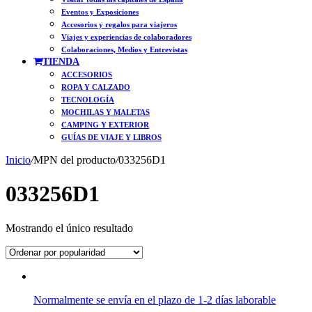
Eventos y Exposiciones
Accesorios y regalos para viajeros
Viajes y experiencias de colaboradores
Colaboraciones, Medios y Entrevistas
TIENDA
ACCESORIOS
ROPA Y CALZADO
TECNOLOGÍA
MOCHILAS Y MALETAS
CAMPING Y EXTERIOR
GUÍAS DE VIAJE Y LIBROS
Inicio
/
MPN del producto
/
033256D1
033256D1
Mostrando el único resultado
Normalmente se envía en el plazo de 1-2 días laborable