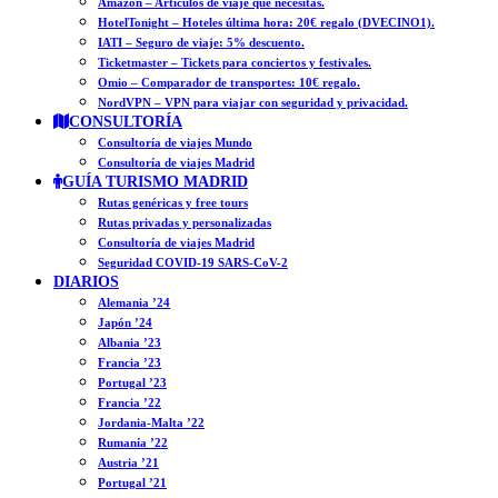
Amazon – Artículos de viaje que necesitas.
HotelTonight – Hoteles última hora: 20€ regalo (DVECINO1).
IATI – Seguro de viaje: 5% descuento.
Ticketmaster – Tickets para conciertos y festivales.
Omio – Comparador de transportes: 10€ regalo.
NordVPN – VPN para viajar con seguridad y privacidad.
CONSULTORÍA
Consultoría de viajes Mundo
Consultoría de viajes Madrid
GUÍA TURISMO MADRID
Rutas genéricas y free tours
Rutas privadas y personalizadas
Consultoría de viajes Madrid
Seguridad COVID-19 SARS-CoV-2
DIARIOS
Alemania ’24
Japón ’24
Albania ’23
Francia ’23
Portugal ’23
Francia ’22
Jordania-Malta ’22
Rumanía ’22
Austria ’21
Portugal ’21