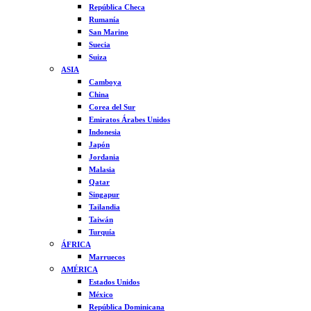
República Checa
Rumanía
San Marino
Suecia
Suiza
ASIA
Camboya
China
Corea del Sur
Emiratos Árabes Unidos
Indonesia
Japón
Jordania
Malasia
Qatar
Singapur
Tailandia
Taiwán
Turquía
ÁFRICA
Marruecos
AMÉRICA
Estados Unidos
México
República Dominicana