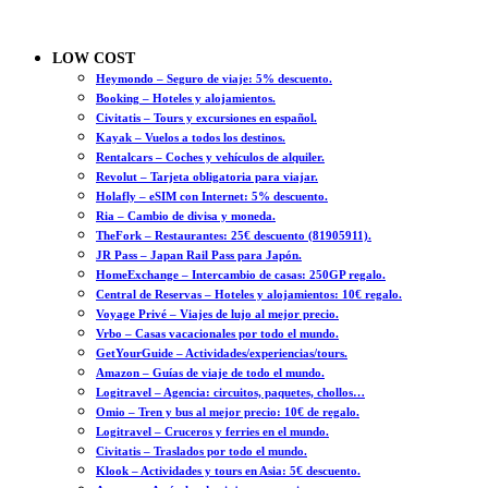
LOW COST
Heymondo – Seguro de viaje: 5% descuento.
Booking – Hoteles y alojamientos.
Civitatis – Tours y excursiones en español.
Kayak – Vuelos a todos los destinos.
Rentalcars – Coches y vehículos de alquiler.
Revolut – Tarjeta obligatoria para viajar.
Holafly – eSIM con Internet: 5% descuento.
Ria – Cambio de divisa y moneda.
TheFork – Restaurantes: 25€ descuento (81905911).
JR Pass – Japan Rail Pass para Japón.
HomeExchange – Intercambio de casas: 250GP regalo.
Central de Reservas – Hoteles y alojamientos: 10€ regalo.
Voyage Privé – Viajes de lujo al mejor precio.
Vrbo – Casas vacacionales por todo el mundo.
GetYourGuide – Actividades/experiencias/tours.
Amazon – Guías de viaje de todo el mundo.
Logitravel – Agencia: circuitos, paquetes, chollos…
Omio – Tren y bus al mejor precio: 10€ de regalo.
Logitravel – Cruceros y ferries en el mundo.
Civitatis – Traslados por todo el mundo.
Klook – Actividades y tours en Asia: 5€ descuento.