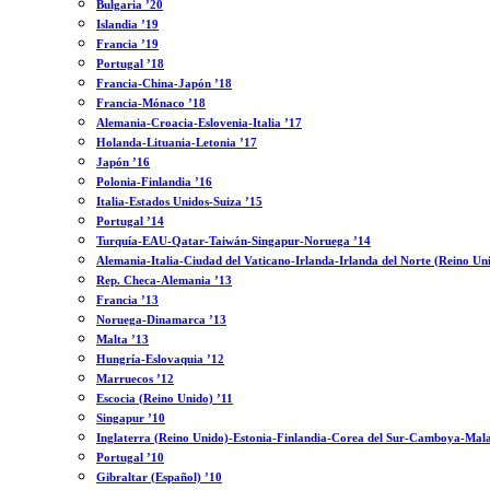
Bulgaria ’20
Islandia ’19
Francia ’19
Portugal ’18
Francia-China-Japón ’18
Francia-Mónaco ’18
Alemania-Croacia-Eslovenia-Italia ’17
Holanda-Lituania-Letonia ’17
Japón ’16
Polonia-Finlandia ’16
Italia-Estados Unidos-Suiza ’15
Portugal ’14
Turquía-EAU-Qatar-Taiwán-Singapur-Noruega ’14
Alemania-Italia-Ciudad del Vaticano-Irlanda-Irlanda del Norte (Reino Un
Rep. Checa-Alemania ’13
Francia ’13
Noruega-Dinamarca ’13
Malta ’13
Hungría-Eslovaquia ’12
Marruecos ’12
Escocia (Reino Unido) ’11
Singapur ’10
Inglaterra (Reino Unido)-Estonia-Finlandia-Corea del Sur-Camboya-Mala
Portugal ’10
Gibraltar (Español) ’10