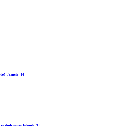
ido)-Francia ’14
sia-Indonesia-Holanda ’10