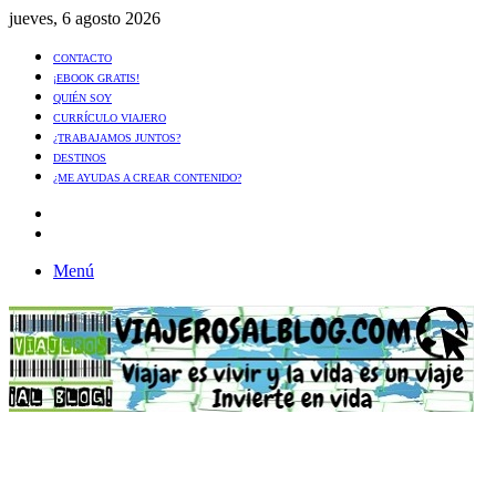
jueves, 6 agosto 2026
CONTACTO
¡EBOOK GRATIS!
QUIÉN SOY
CURRÍCULO VIAJERO
¿TRABAJAMOS JUNTOS?
DESTINOS
¿ME AYUDAS A CREAR CONTENIDO?
Artículo
al
Buscar
azar
Menú