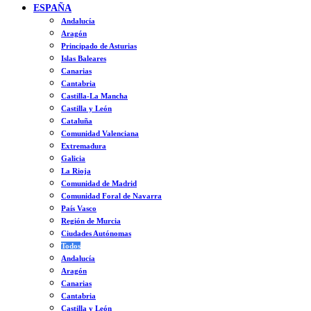
ESPAÑA
Andalucía
Aragón
Principado de Asturias
Islas Baleares
Canarias
Cantabria
Castilla-La Mancha
Castilla y León
Cataluña
Comunidad Valenciana
Extremadura
Galicia
La Rioja
Comunidad de Madrid
Comunidad Foral de Navarra
País Vasco
Región de Murcia
Ciudades Autónomas
Todos
Andalucía
Aragón
Canarias
Cantabria
Castilla y León