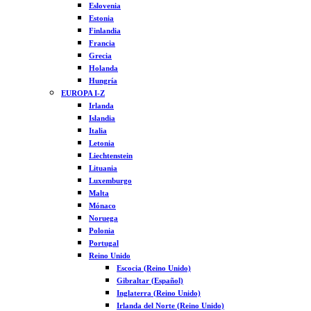
Eslovenia
Estonia
Finlandia
Francia
Grecia
Holanda
Hungría
EUROPA I-Z
Irlanda
Islandia
Italia
Letonia
Liechtenstein
Lituania
Luxemburgo
Malta
Mónaco
Noruega
Polonia
Portugal
Reino Unido
Escocia (Reino Unido)
Gibraltar (Español)
Inglaterra (Reino Unido)
Irlanda del Norte (Reino Unido)