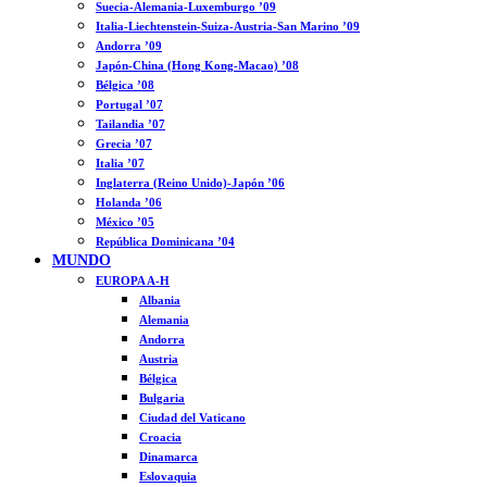
Suecia-Alemania-Luxemburgo ’09
Italia-Liechtenstein-Suiza-Austria-San Marino ’09
Andorra ’09
Japón-China (Hong Kong-Macao) ’08
Bélgica ’08
Portugal ’07
Tailandia ’07
Grecia ’07
Italia ’07
Inglaterra (Reino Unido)-Japón ’06
Holanda ’06
México ’05
República Dominicana ’04
MUNDO
EUROPA A-H
Albania
Alemania
Andorra
Austria
Bélgica
Bulgaria
Ciudad del Vaticano
Croacia
Dinamarca
Eslovaquia