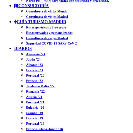
NordVPN – VPN para viajar con seguridad y privacidad.
CONSULTORÍA
Consultoría de viajes Mundo
Consultoría de viajes Madrid
GUÍA TURISMO MADRID
Rutas genéricas y free tours
Rutas privadas y personalizadas
Consultoría de viajes Madrid
Seguridad COVID-19 SARS-CoV-2
DIARIOS
Alemania ’24
Japón ’24
Albania ’23
Francia ’23
Portugal ’23
Francia ’22
Jordania-Malta ’22
Rumanía ’22
Austria ’21
Portugal ’21
Bulgaria ’20
Islandia ’19
Francia ’19
Portugal ’18
Francia-China-Japón ’18