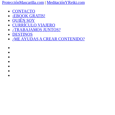
ProtecciónMascarilla.com
|
MeditaciónYReiki.com
CONTACTO
¡EBOOK GRATIS!
QUIÉN SOY
CURRÍCULO VIAJERO
¿TRABAJAMOS JUNTOS?
DESTINOS
¿ME AYUDAS A CREAR CONTENIDO?
Facebook
X
LinkedIn
YouTube
Instagram
TikTok
Buy
Me
Botón
a
volver
Coffee
arriba