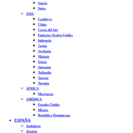
Suecia
Suiza
ASIA
Camboya
China
Corea del Sur
Emiratos Árabes Unidos
Indonesia
Japón
Jordania
Malasia
Qatar
Singapur
Tailandia
Taiwán
Turquía
ÁFRICA
Marruecos
AMÉRICA
Estados Unidos
México
República Dominicana
ESPAÑA
Andalucía
Aragón