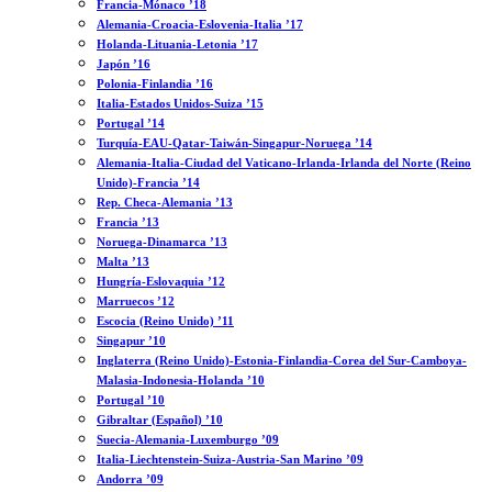
Francia-Mónaco ’18
Alemania-Croacia-Eslovenia-Italia ’17
Holanda-Lituania-Letonia ’17
Japón ’16
Polonia-Finlandia ’16
Italia-Estados Unidos-Suiza ’15
Portugal ’14
Turquía-EAU-Qatar-Taiwán-Singapur-Noruega ’14
Alemania-Italia-Ciudad del Vaticano-Irlanda-Irlanda del Norte (Reino
Unido)-Francia ’14
Rep. Checa-Alemania ’13
Francia ’13
Noruega-Dinamarca ’13
Malta ’13
Hungría-Eslovaquia ’12
Marruecos ’12
Escocia (Reino Unido) ’11
Singapur ’10
Inglaterra (Reino Unido)-Estonia-Finlandia-Corea del Sur-Camboya-
Malasia-Indonesia-Holanda ’10
Portugal ’10
Gibraltar (Español) ’10
Suecia-Alemania-Luxemburgo ’09
Italia-Liechtenstein-Suiza-Austria-San Marino ’09
Andorra ’09