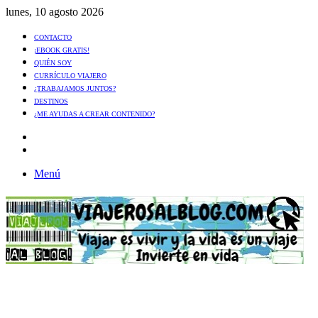
lunes, 10 agosto 2026
CONTACTO
¡EBOOK GRATIS!
QUIÉN SOY
CURRÍCULO VIAJERO
¿TRABAJAMOS JUNTOS?
DESTINOS
¿ME AYUDAS A CREAR CONTENIDO?
Artículo
al
Buscar
azar
Menú