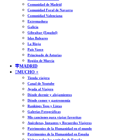
Comunidad de Madrid
Comunidad Foral de Navarra
Comunidad Valenciana
Extremadura
Galicia
Gibraltar (Español)
Islas Baleares
La Rioja
País Vasco
Principado de Asturias
Región de Murcia
MADRID
MUCHO +
Tienda viajera
Canal de Youtube
Ayuda al Viajero
Dónde dormir y alojamientos
Dónde comer y gastronomía
Rankings Tops y Listas
Galerías Fotográficas
Mis canciones para viajar favoritas
Anécdotas, Instantes y Recuerdos Viajeros
Patrimonios de la Humanidad en el mundo
Patrimonios de la Humanidad en España
Visitar todas las capitales de España