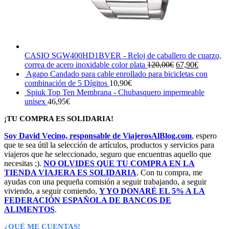
CASIO SGW400HD1BVER - Reloj de caballero de cuarzo,
El
El
correa de acero inoxidable color plata
120,00
€
67,90
€
precio
precio
Agapo Candado para cable enrollado para bicicletas con
original
actual
combinación de 5 Dígitos
10,90
€
era:
es:
Spiuk Top Ten Membrana - Chubasquero impermeable
120,00€.
67,90€.
unisex
46,95
€
¡TU COMPRA ES SOLIDARIA!
Soy David Vecino, responsable de ViajerosAlBlog.com
, espero
que te sea útil la selección de artículos, productos y servicios para
viajeros que he seleccionado, seguro que encuentras aquello que
necesitas ;).
NO OLVIDES QUE TU COMPRA EN LA
TIENDA VIAJERA ES SOLIDARIA
. Con tu compra, me
ayudas con una pequeña comisión a seguir trabajando, a seguir
viviendo, a seguir comiendo,
Y YO DONARÉ EL 5% A LA
FEDERACIÓN ESPAÑOLA DE BANCOS DE
ALIMENTOS
.
¿QUÉ ME CUENTAS!