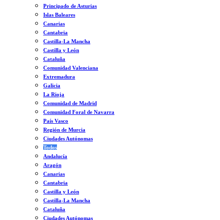
Principado de Asturias
Islas Baleares
Canarias
Cantabria
Castilla-La Mancha
Castilla y León
Cataluña
Comunidad Valenciana
Extremadura
Galicia
La Rioja
Comunidad de Madrid
Comunidad Foral de Navarra
País Vasco
Región de Murcia
Ciudades Autónomas
Todos
Andalucía
Aragón
Canarias
Cantabria
Castilla y León
Castilla-La Mancha
Cataluña
Ciudades Autónomas