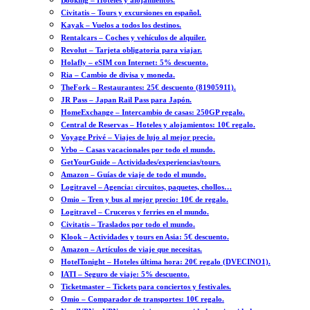
Booking – Hoteles y alojamientos.
Civitatis – Tours y excursiones en español.
Kayak – Vuelos a todos los destinos.
Rentalcars – Coches y vehículos de alquiler.
Revolut – Tarjeta obligatoria para viajar.
Holafly – eSIM con Internet: 5% descuento.
Ria – Cambio de divisa y moneda.
TheFork – Restaurantes: 25€ descuento (81905911).
JR Pass – Japan Rail Pass para Japón.
HomeExchange – Intercambio de casas: 250GP regalo.
Central de Reservas – Hoteles y alojamientos: 10€ regalo.
Voyage Privé – Viajes de lujo al mejor precio.
Vrbo – Casas vacacionales por todo el mundo.
GetYourGuide – Actividades/experiencias/tours.
Amazon – Guías de viaje de todo el mundo.
Logitravel – Agencia: circuitos, paquetes, chollos…
Omio – Tren y bus al mejor precio: 10€ de regalo.
Logitravel – Cruceros y ferries en el mundo.
Civitatis – Traslados por todo el mundo.
Klook – Actividades y tours en Asia: 5€ descuento.
Amazon – Artículos de viaje que necesitas.
HotelTonight – Hoteles última hora: 20€ regalo (DVECINO1).
IATI – Seguro de viaje: 5% descuento.
Ticketmaster – Tickets para conciertos y festivales.
Omio – Comparador de transportes: 10€ regalo.