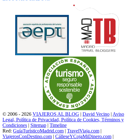
© 2006 - 2026
VIAJEROS AL BLOG
|
David Vecino
|
Aviso
Legal, Política de Privacidad, Política de Cookies, Términos y
Condiciones
|
Sitemap
|
Timeline
Red:
GuíaTurísticoMadrid.com
|
TravelViaja.com
|
ViajerosConDestino.com
|
CálleseYCojaMiDinero.com
|