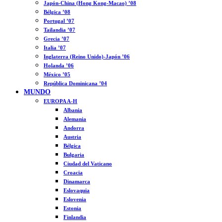
Japón-China (Hong Kong-Macao) ’08
Bélgica ’08
Portugal ’07
Tailandia ’07
Grecia ’07
Italia ’07
Inglaterra (Reino Unido)-Japón ’06
Holanda ’06
México ’05
República Dominicana ’04
MUNDO
EUROPA A-H
Albania
Alemania
Andorra
Austria
Bélgica
Bulgaria
Ciudad del Vaticano
Croacia
Dinamarca
Eslovaquia
Eslovenia
Estonia
Finlandia