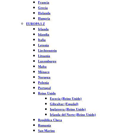
Francia
Grecia
Holanda
Hungría
EUROPA I-Z
Irlanda
Islandia
Italia
Letonia
Liechtenstein
Lituania
Luxemburgo
Malta
Mónaco
Noruega
Polonia
Portugal
Reino Unido
Escocia (Reino Unido)
Gibraltar (Español)
Inglaterra (Reino Unido)
Irlanda del Norte (Reino Unido)
República Checa
Rumanía
San Marino