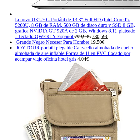
Lenovo U31-70 - Portátil de 13.3" Full HD (Intel Core I5-
5200U, 8 GB de RAM, 500 GB de disco duro y SSD 8 GB,
gráfica NVIDIA GT 920A de 2 GB, Windows 8.1), plateado
El
El
- Teclado QWERTY Español
799,99
€
730,59
€
precio
precio
Grande Negro Neceser Para Hombre
19,50
€
original
actual
JOYTOUR portatil plegable Cale-cello almohada de cuello
era:
es:
almohada de aire inflable Forma de U en PVC flocado por
799,99€.
730,59€.
acampar viaje oficina hotel gris
4,04
€