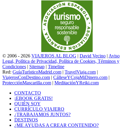
© 2006 - 2026
VIAJEROS AL BLOG
|
David Vecino
|
Aviso
Legal, Política de Privacidad, Política de Cookies, Términos y
Condiciones
|
Sitemap
|
Timeline
Red:
GuíaTurísticoMadrid.com
|
TravelViaja.com
|
ViajerosConDestino.com
|
CálleseYCojaMiDinero.com
|
ProtecciónMascarilla.com
|
MeditaciónYReiki.com
CONTACTO
¡EBOOK GRATIS!
QUIÉN SOY
CURRÍCULO VIAJERO
¿TRABAJAMOS JUNTOS?
DESTINOS
¿ME AYUDAS A CREAR CONTENIDO?