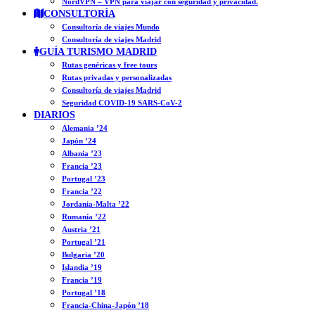
NordVPN – VPN para viajar con seguridad y privacidad.
CONSULTORÍA
Consultoría de viajes Mundo
Consultoría de viajes Madrid
GUÍA TURISMO MADRID
Rutas genéricas y free tours
Rutas privadas y personalizadas
Consultoría de viajes Madrid
Seguridad COVID-19 SARS-CoV-2
DIARIOS
Alemania ’24
Japón ’24
Albania ’23
Francia ’23
Portugal ’23
Francia ’22
Jordania-Malta ’22
Rumanía ’22
Austria ’21
Portugal ’21
Bulgaria ’20
Islandia ’19
Francia ’19
Portugal ’18
Francia-China-Japón ’18