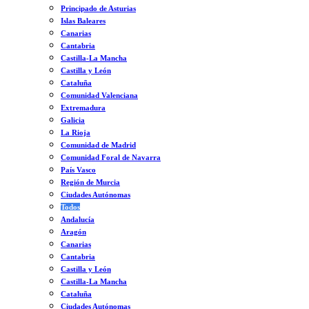
Principado de Asturias
Islas Baleares
Canarias
Cantabria
Castilla-La Mancha
Castilla y León
Cataluña
Comunidad Valenciana
Extremadura
Galicia
La Rioja
Comunidad de Madrid
Comunidad Foral de Navarra
País Vasco
Región de Murcia
Ciudades Autónomas
Todos
Andalucía
Aragón
Canarias
Cantabria
Castilla y León
Castilla-La Mancha
Cataluña
Ciudades Autónomas