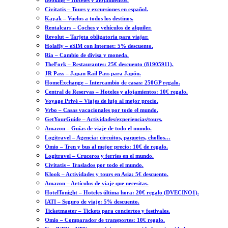
Booking – Hoteles y alojamientos.
Civitatis – Tours y excursiones en español.
Kayak – Vuelos a todos los destinos.
Rentalcars – Coches y vehículos de alquiler.
Revolut – Tarjeta obligatoria para viajar.
Holafly – eSIM con Internet: 5% descuento.
Ria – Cambio de divisa y moneda.
TheFork – Restaurantes: 25€ descuento (81905911).
JR Pass – Japan Rail Pass para Japón.
HomeExchange – Intercambio de casas: 250GP regalo.
Central de Reservas – Hoteles y alojamientos: 10€ regalo.
Voyage Privé – Viajes de lujo al mejor precio.
Vrbo – Casas vacacionales por todo el mundo.
GetYourGuide – Actividades/experiencias/tours.
Amazon – Guías de viaje de todo el mundo.
Logitravel – Agencia: circuitos, paquetes, chollos…
Omio – Tren y bus al mejor precio: 10€ de regalo.
Logitravel – Cruceros y ferries en el mundo.
Civitatis – Traslados por todo el mundo.
Klook – Actividades y tours en Asia: 5€ descuento.
Amazon – Artículos de viaje que necesitas.
HotelTonight – Hoteles última hora: 20€ regalo (DVECINO1).
IATI – Seguro de viaje: 5% descuento.
Ticketmaster – Tickets para conciertos y festivales.
Omio – Comparador de transportes: 10€ regalo.