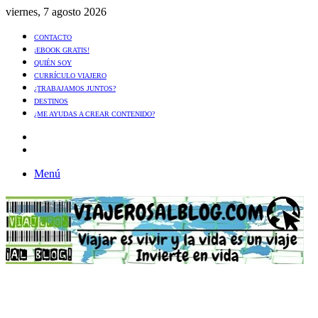
viernes, 7 agosto 2026
CONTACTO
¡EBOOK GRATIS!
QUIÉN SOY
CURRÍCULO VIAJERO
¿TRABAJAMOS JUNTOS?
DESTINOS
¿ME AYUDAS A CREAR CONTENIDO?
Artículo
al
Buscar
azar
Menú