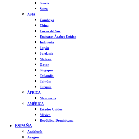
Suecia
Suiza
ASIA
Camboya
China
Corea del Sur
Emiratos Árabes Unidos
Indonesia
Japón
Jordania
Malasia
Qatar
Singapur
Tailandia
Taiwán
Turquía
ÁFRICA
Marruecos
AMÉRICA
Estados Unidos
México
República Dominicana
ESPAÑA
Andalucía
Aragón