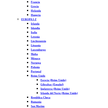
Francia
Grecia
Holanda
Hungría
EUROPA I-Z
Irlanda
Islandia
Italia
Letonia
Liechtenstein
Lituania
Luxemburgo
Malta
Mónaco
Noruega
Polonia
Portugal
Reino Unido
Escocia (Reino Unido)
Gibraltar (Español)
Inglaterra (Reino Unido)
Irlanda del Norte (Reino Unido)
República Checa
Rumanía
San Marino