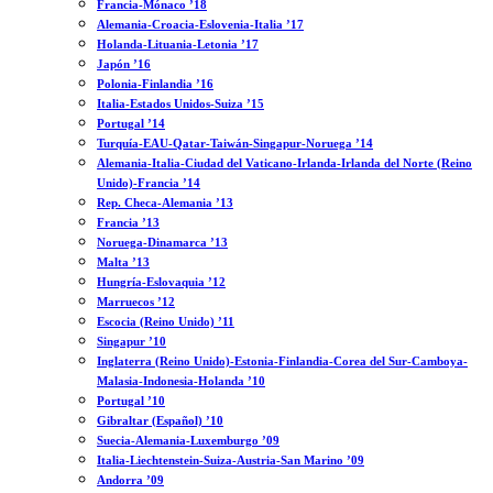
Francia-Mónaco ’18
Alemania-Croacia-Eslovenia-Italia ’17
Holanda-Lituania-Letonia ’17
Japón ’16
Polonia-Finlandia ’16
Italia-Estados Unidos-Suiza ’15
Portugal ’14
Turquía-EAU-Qatar-Taiwán-Singapur-Noruega ’14
Alemania-Italia-Ciudad del Vaticano-Irlanda-Irlanda del Norte (Reino
Unido)-Francia ’14
Rep. Checa-Alemania ’13
Francia ’13
Noruega-Dinamarca ’13
Malta ’13
Hungría-Eslovaquia ’12
Marruecos ’12
Escocia (Reino Unido) ’11
Singapur ’10
Inglaterra (Reino Unido)-Estonia-Finlandia-Corea del Sur-Camboya-
Malasia-Indonesia-Holanda ’10
Portugal ’10
Gibraltar (Español) ’10
Suecia-Alemania-Luxemburgo ’09
Italia-Liechtenstein-Suiza-Austria-San Marino ’09
Andorra ’09