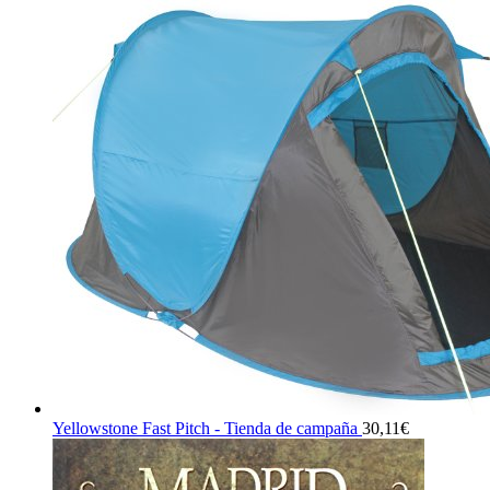
24,97€.
16,97€.
Yellowstone Fast Pitch - Tienda de campaña
30,11
€