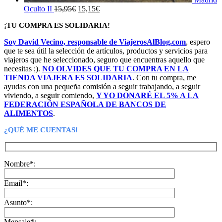
El
El
Oculto II
15,95
€
15,15
€
precio
precio
¡TU COMPRA ES SOLIDARIA!
original
actual
era:
es:
Soy David Vecino, responsable de ViajerosAlBlog.com
, espero
15,95€.
15,15€.
que te sea útil la selección de artículos, productos y servicios para
viajeros que he seleccionado, seguro que encuentras aquello que
necesitas ;).
NO OLVIDES QUE TU COMPRA EN LA
TIENDA VIAJERA ES SOLIDARIA
. Con tu compra, me
ayudas con una pequeña comisión a seguir trabajando, a seguir
viviendo, a seguir comiendo,
Y YO DONARÉ EL 5% A LA
FEDERACIÓN ESPAÑOLA DE BANCOS DE
ALIMENTOS
.
¿QUÉ ME CUENTAS!
Nombre*:
Email*:
Asunto*:
Mensaje*: