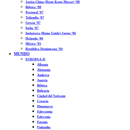
Japón-China (Hong Kong-Macao) ’08
Bélgica ’08
Portugal ’07
Tailandia ’07
Grecia ’07
Italia ’07
Inglaterra (Reino Unido)-Japón ’06
Holanda ’06
México ’05
República Dominicana ’04
MUNDO
EUROPA A-H
Albania
Alemania
Andorra
Austria
Bélgica
Bulgaria
Ciudad del Vaticano
Croacia
Dinamarca
Eslovaquia
Eslovenia
Estonia
Finlandia