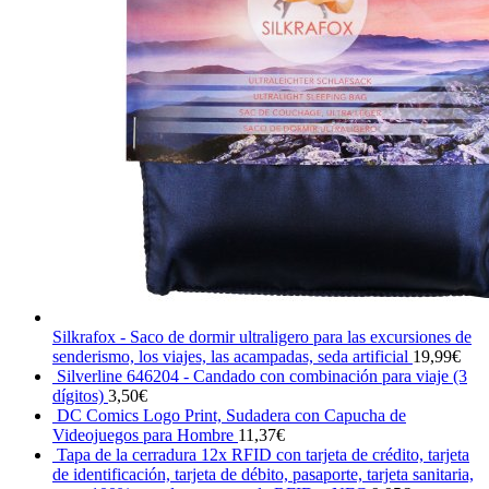
Silkrafox - Saco de dormir ultraligero para las excursiones de
senderismo, los viajes, las acampadas, seda artificial
19,99
€
Silverline 646204 - Candado con combinación para viaje (3
dígitos)
3,50
€
DC Comics Logo Print, Sudadera con Capucha de
Videojuegos para Hombre
11,37
€
Tapa de la cerradura 12x RFID con tarjeta de crédito, tarjeta
de identificación, tarjeta de débito, pasaporte, tarjeta sanitaria,