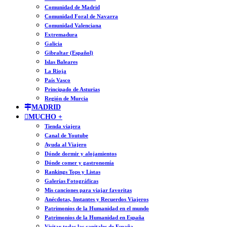
Comunidad de Madrid
Comunidad Foral de Navarra
Comunidad Valenciana
Extremadura
Galicia
Gibraltar (Español)
Islas Baleares
La Rioja
País Vasco
Principado de Asturias
Región de Murcia
MADRID
MUCHO +
Tienda viajera
Canal de Youtube
Ayuda al Viajero
Dónde dormir y alojamientos
Dónde comer y gastronomía
Rankings Tops y Listas
Galerías Fotográficas
Mis canciones para viajar favoritas
Anécdotas, Instantes y Recuerdos Viajeros
Patrimonios de la Humanidad en el mundo
Patrimonios de la Humanidad en España
Visitar todas las capitales de España