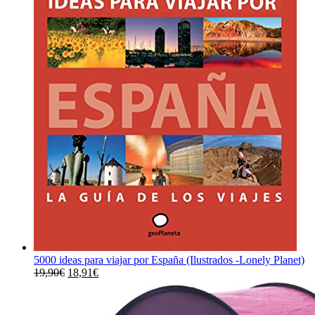
5000 ideas para viajar por España (Ilustrados -Lonely Planet)
El
El
19,90
€
18,91
€
precio
precio
original
actual
era:
es: