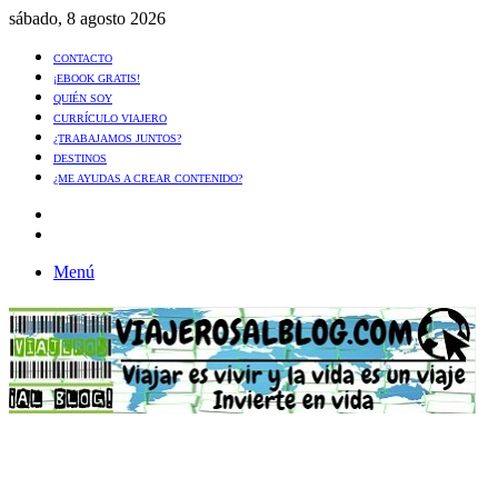
sábado, 8 agosto 2026
CONTACTO
¡EBOOK GRATIS!
QUIÉN SOY
CURRÍCULO VIAJERO
¿TRABAJAMOS JUNTOS?
DESTINOS
¿ME AYUDAS A CREAR CONTENIDO?
Artículo
al
Buscar
azar
Menú