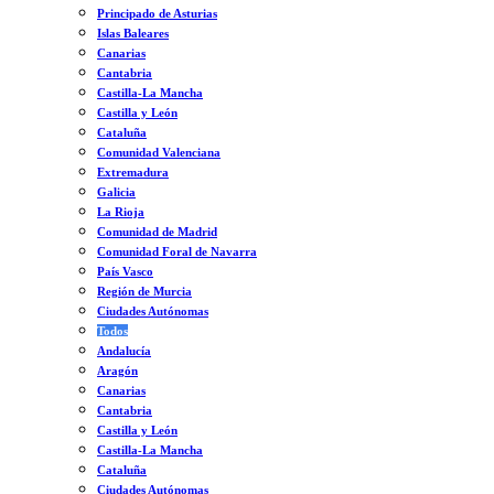
Principado de Asturias
Islas Baleares
Canarias
Cantabria
Castilla-La Mancha
Castilla y León
Cataluña
Comunidad Valenciana
Extremadura
Galicia
La Rioja
Comunidad de Madrid
Comunidad Foral de Navarra
País Vasco
Región de Murcia
Ciudades Autónomas
Todos
Andalucía
Aragón
Canarias
Cantabria
Castilla y León
Castilla-La Mancha
Cataluña
Ciudades Autónomas