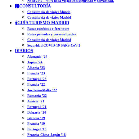
NordVPN – VPN para viajar con seguridad y privacidad.
CONSULTORÍA
Consultoría de viajes Mundo
Consultoría de viajes Madrid
GUÍA TURISMO MADRID
Rutas genéricas y free tours
Rutas privadas y personalizadas
Consultoría de viajes Madrid
Seguridad COVID-19 SARS-CoV-2
DIARIOS
Alemania ’24
Japón ’24
Albania ’23
Francia ’23
Portugal ’23
Francia ’22
Jordania-Malta ’22
Rumanía ’22
Austria ’21
Portugal ’21
Bulgaria ’20
Islandia ’19
Francia ’19
Portugal ’18
Francia-China-Japón ’18