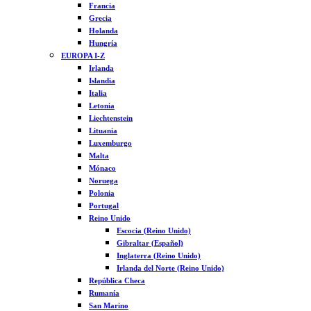
Francia
Grecia
Holanda
Hungría
EUROPA I-Z
Irlanda
Islandia
Italia
Letonia
Liechtenstein
Lituania
Luxemburgo
Malta
Mónaco
Noruega
Polonia
Portugal
Reino Unido
Escocia (Reino Unido)
Gibraltar (Español)
Inglaterra (Reino Unido)
Irlanda del Norte (Reino Unido)
República Checa
Rumanía
San Marino