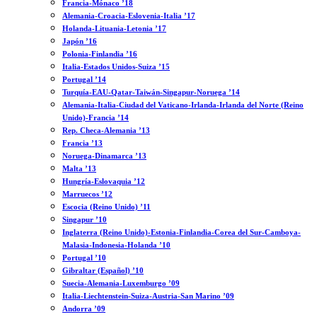
Francia-Mónaco ’18
Alemania-Croacia-Eslovenia-Italia ’17
Holanda-Lituania-Letonia ’17
Japón ’16
Polonia-Finlandia ’16
Italia-Estados Unidos-Suiza ’15
Portugal ’14
Turquía-EAU-Qatar-Taiwán-Singapur-Noruega ’14
Alemania-Italia-Ciudad del Vaticano-Irlanda-Irlanda del Norte (Reino
Unido)-Francia ’14
Rep. Checa-Alemania ’13
Francia ’13
Noruega-Dinamarca ’13
Malta ’13
Hungría-Eslovaquia ’12
Marruecos ’12
Escocia (Reino Unido) ’11
Singapur ’10
Inglaterra (Reino Unido)-Estonia-Finlandia-Corea del Sur-Camboya-
Malasia-Indonesia-Holanda ’10
Portugal ’10
Gibraltar (Español) ’10
Suecia-Alemania-Luxemburgo ’09
Italia-Liechtenstein-Suiza-Austria-San Marino ’09
Andorra ’09