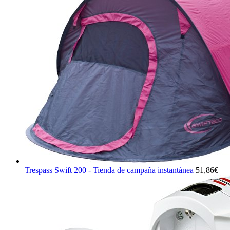
19,90€.
18,91€.
Trespass Swift 200 - Tienda de campaña instantánea
51,86
€