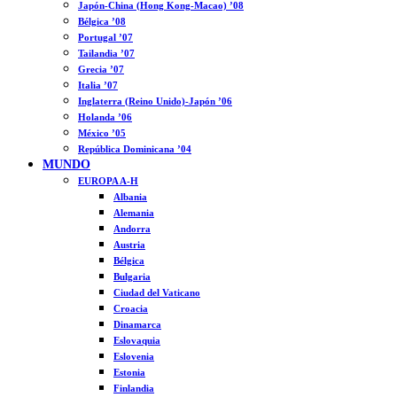
Japón-China (Hong Kong-Macao) ’08
Bélgica ’08
Portugal ’07
Tailandia ’07
Grecia ’07
Italia ’07
Inglaterra (Reino Unido)-Japón ’06
Holanda ’06
México ’05
República Dominicana ’04
MUNDO
EUROPA A-H
Albania
Alemania
Andorra
Austria
Bélgica
Bulgaria
Ciudad del Vaticano
Croacia
Dinamarca
Eslovaquia
Eslovenia
Estonia
Finlandia