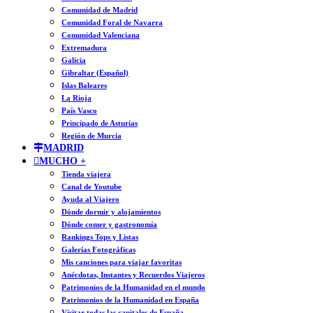
Comunidad de Madrid
Comunidad Foral de Navarra
Comunidad Valenciana
Extremadura
Galicia
Gibraltar (Español)
Islas Baleares
La Rioja
País Vasco
Principado de Asturias
Región de Murcia
MADRID
MUCHO +
Tienda viajera
Canal de Youtube
Ayuda al Viajero
Dónde dormir y alojamientos
Dónde comer y gastronomía
Rankings Tops y Listas
Galerías Fotográficas
Mis canciones para viajar favoritas
Anécdotas, Instantes y Recuerdos Viajeros
Patrimonios de la Humanidad en el mundo
Patrimonios de la Humanidad en España
Visitar todas las capitales de España