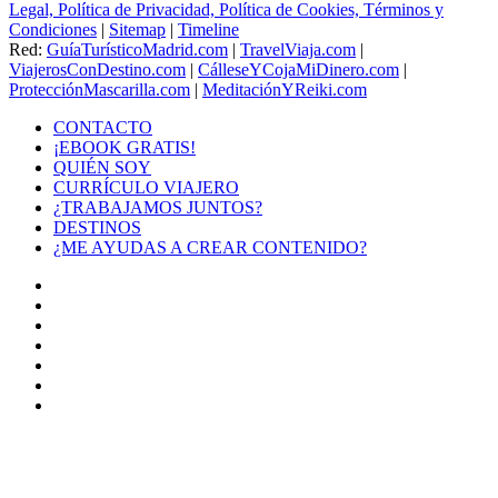
Legal, Política de Privacidad, Política de Cookies, Términos y
Condiciones
|
Sitemap
|
Timeline
Red:
GuíaTurísticoMadrid.com
|
TravelViaja.com
|
ViajerosConDestino.com
|
CálleseYCojaMiDinero.com
|
ProtecciónMascarilla.com
|
MeditaciónYReiki.com
CONTACTO
¡EBOOK GRATIS!
QUIÉN SOY
CURRÍCULO VIAJERO
¿TRABAJAMOS JUNTOS?
DESTINOS
¿ME AYUDAS A CREAR CONTENIDO?
Facebook
X
LinkedIn
YouTube
Instagram
TikTok
Buy
Me
Botón
a
volver
Coffee
arriba