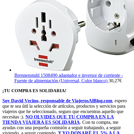
Brennenstuhl 1508490 adaptador e inversor de corriente -
Fuente de alimentación (Universal, Color blanco)
30,27
€
¡TU COMPRA ES SOLIDARIA!
Soy David Vecino, responsable de ViajerosAlBlog.com
, espero
que te sea útil la selección de artículos, productos y servicios para
viajeros que he seleccionado, seguro que encuentras aquello que
necesitas ;).
NO OLVIDES QUE TU COMPRA EN LA
TIENDA VIAJERA ES SOLIDARIA
. Con tu compra, me
ayudas con una pequeña comisión a seguir trabajando, a seguir
viviendo, a seguir comiendo,
Y YO DONARÉ EL 5% A LA