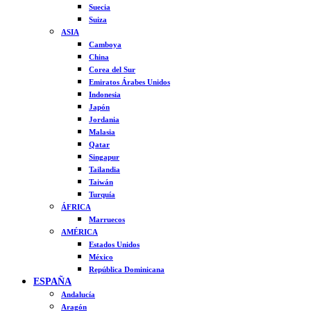
Suecia
Suiza
ASIA
Camboya
China
Corea del Sur
Emiratos Árabes Unidos
Indonesia
Japón
Jordania
Malasia
Qatar
Singapur
Tailandia
Taiwán
Turquía
ÁFRICA
Marruecos
AMÉRICA
Estados Unidos
México
República Dominicana
ESPAÑA
Andalucía
Aragón