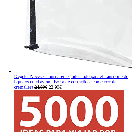
Degeler Neceser transparente | adecuado para el transporte de
liquidos en el avion | Bolsa de cosméticos con cierre de
El
El
cremallera
24,90
€
22,90
€
precio
precio
original
actual
era:
es:
24,90€.
22,90€.