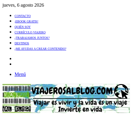
jueves, 6 agosto 2026
CONTACTO
¡EBOOK GRATIS!
QUIÉN SOY
CURRÍCULO VIAJERO
¿TRABAJAMOS JUNTOS?
DESTINOS
¿ME AYUDAS A CREAR CONTENIDO?
Artículo
al
Buscar
azar
Menú