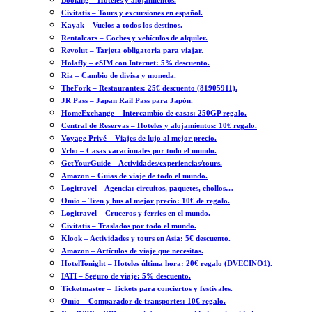
Booking – Hoteles y alojamientos.
Civitatis – Tours y excursiones en español.
Kayak – Vuelos a todos los destinos.
Rentalcars – Coches y vehículos de alquiler.
Revolut – Tarjeta obligatoria para viajar.
Holafly – eSIM con Internet: 5% descuento.
Ria – Cambio de divisa y moneda.
TheFork – Restaurantes: 25€ descuento (81905911).
JR Pass – Japan Rail Pass para Japón.
HomeExchange – Intercambio de casas: 250GP regalo.
Central de Reservas – Hoteles y alojamientos: 10€ regalo.
Voyage Privé – Viajes de lujo al mejor precio.
Vrbo – Casas vacacionales por todo el mundo.
GetYourGuide – Actividades/experiencias/tours.
Amazon – Guías de viaje de todo el mundo.
Logitravel – Agencia: circuitos, paquetes, chollos…
Omio – Tren y bus al mejor precio: 10€ de regalo.
Logitravel – Cruceros y ferries en el mundo.
Civitatis – Traslados por todo el mundo.
Klook – Actividades y tours en Asia: 5€ descuento.
Amazon – Artículos de viaje que necesitas.
HotelTonight – Hoteles última hora: 20€ regalo (DVECINO1).
IATI – Seguro de viaje: 5% descuento.
Ticketmaster – Tickets para conciertos y festivales.
Omio – Comparador de transportes: 10€ regalo.