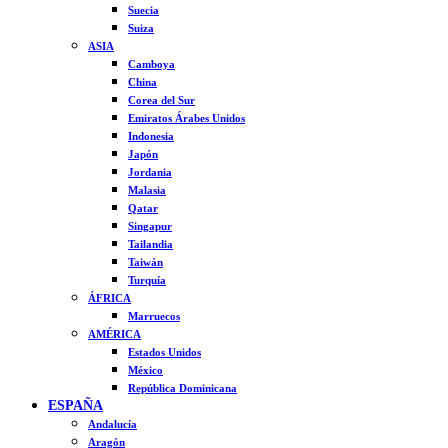
Suecia
Suiza
ASIA
Camboya
China
Corea del Sur
Emiratos Árabes Unidos
Indonesia
Japón
Jordania
Malasia
Qatar
Singapur
Tailandia
Taiwán
Turquía
ÁFRICA
Marruecos
AMÉRICA
Estados Unidos
México
República Dominicana
ESPAÑA
Andalucía
Aragón