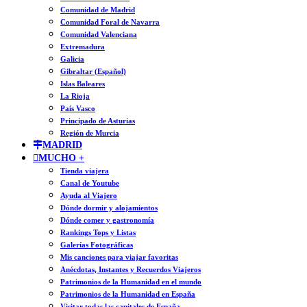
Comunidad de Madrid
Comunidad Foral de Navarra
Comunidad Valenciana
Extremadura
Galicia
Gibraltar (Español)
Islas Baleares
La Rioja
País Vasco
Principado de Asturias
Región de Murcia
MADRID
MUCHO +
Tienda viajera
Canal de Youtube
Ayuda al Viajero
Dónde dormir y alojamientos
Dónde comer y gastronomía
Rankings Tops y Listas
Galerías Fotográficas
Mis canciones para viajar favoritas
Anécdotas, Instantes y Recuerdos Viajeros
Patrimonios de la Humanidad en el mundo
Patrimonios de la Humanidad en España
Visitar todas las capitales de España