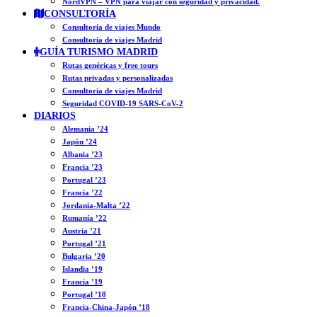
NordVPN – VPN para viajar con seguridad y privacidad.
CONSULTORÍA
Consultoría de viajes Mundo
Consultoría de viajes Madrid
GUÍA TURISMO MADRID
Rutas genéricas y free tours
Rutas privadas y personalizadas
Consultoría de viajes Madrid
Seguridad COVID-19 SARS-CoV-2
DIARIOS
Alemania ’24
Japón ’24
Albania ’23
Francia ’23
Portugal ’23
Francia ’22
Jordania-Malta ’22
Rumanía ’22
Austria ’21
Portugal ’21
Bulgaria ’20
Islandia ’19
Francia ’19
Portugal ’18
Francia-China-Japón ’18