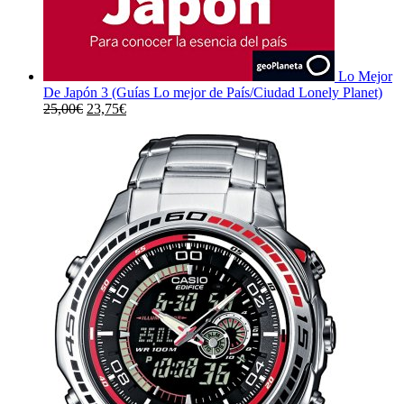
Lo Mejor
De Japón 3 (Guías Lo mejor de País/Ciudad Lonely Planet)
El
El
25,00
€
23,75
€
precio
precio
original
actual
era:
es:
25,00€.
23,75€.