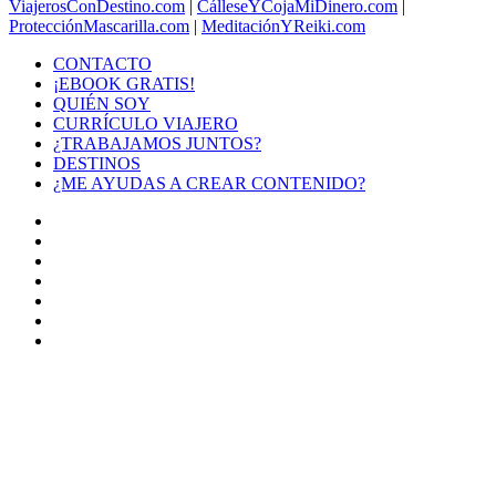
ViajerosConDestino.com
|
CálleseYCojaMiDinero.com
|
ProtecciónMascarilla.com
|
MeditaciónYReiki.com
CONTACTO
¡EBOOK GRATIS!
QUIÉN SOY
CURRÍCULO VIAJERO
¿TRABAJAMOS JUNTOS?
DESTINOS
¿ME AYUDAS A CREAR CONTENIDO?
Facebook
X
LinkedIn
YouTube
Instagram
TikTok
Buy
Me
Botón
a
volver
Coffee
arriba