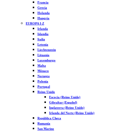
Francia
Grecia
Holanda
Hungría
EUROPA I-Z
Irlanda
Islandia
Italia
Letonia
Liechtenstein
Lituania
Luxemburgo
Malta
Mónaco
Noruega
Polonia
Portugal
Reino Unido
Escocia (Reino Unido)
Gibraltar (Español)
Inglaterra (Reino Unido)
Irlanda del Norte (Reino Unido)
República Checa
Rumanía
San Marino