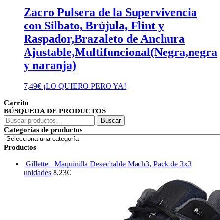
Zacro Pulsera de la Supervivencia
con Silbato, Brújula, Flint y
Raspador,Brazaleto de Anchura
Ajustable,Multifuncional(Negra,negra
y naranja)
7,49
€
¡LO QUIERO PERO YA!
Carrito
BÚSQUEDA DE PRODUCTOS
Buscar
Buscar
por:
Categorías de productos
Productos
Gillette - Maquinilla Desechable Mach3, Pack de 3x3
unidades
8,23
€