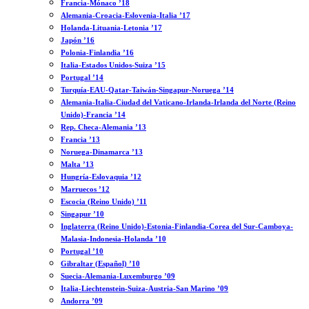
Francia-Mónaco ’18
Alemania-Croacia-Eslovenia-Italia ’17
Holanda-Lituania-Letonia ’17
Japón ’16
Polonia-Finlandia ’16
Italia-Estados Unidos-Suiza ’15
Portugal ’14
Turquía-EAU-Qatar-Taiwán-Singapur-Noruega ’14
Alemania-Italia-Ciudad del Vaticano-Irlanda-Irlanda del Norte (Reino
Unido)-Francia ’14
Rep. Checa-Alemania ’13
Francia ’13
Noruega-Dinamarca ’13
Malta ’13
Hungría-Eslovaquia ’12
Marruecos ’12
Escocia (Reino Unido) ’11
Singapur ’10
Inglaterra (Reino Unido)-Estonia-Finlandia-Corea del Sur-Camboya-
Malasia-Indonesia-Holanda ’10
Portugal ’10
Gibraltar (Español) ’10
Suecia-Alemania-Luxemburgo ’09
Italia-Liechtenstein-Suiza-Austria-San Marino ’09
Andorra ’09