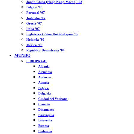
Japón-China (Hong Kong-Macao) ’08
Bélgica ’08
Portugal ’07
Tailandia ’07
Grecia ’07
Italia ’07
Inglaterra (Reino Unido)-Japón ’06
Holanda ’06
México ’05
República Dominicana ’04
MUNDO
EUROPA A-H
Albania
Alemania
Andorra
Austria
Bélgica
Bulgaria
Ciudad del Vaticano
Croacia
Dinamarca
Eslovaquia
Eslovenia
Estonia
Finlandia