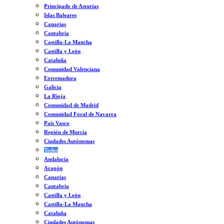
Principado de Asturias
Islas Baleares
Canarias
Cantabria
Castilla-La Mancha
Castilla y León
Cataluña
Comunidad Valenciana
Extremadura
Galicia
La Rioja
Comunidad de Madrid
Comunidad Foral de Navarra
País Vasco
Región de Murcia
Ciudades Autónomas
Todos
Andalucía
Aragón
Canarias
Cantabria
Castilla y León
Castilla-La Mancha
Cataluña
Ciudades Autónomas