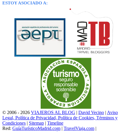
ESTOY ASOCIADO A:
© 2006 - 2026
VIAJEROS AL BLOG
|
David Vecino
|
Aviso
Legal, Política de Privacidad, Política de Cookies, Términos y
Condiciones
|
Sitemap
|
Timeline
Red:
GuíaTurísticoMadrid.com
|
TravelViaja.com
|