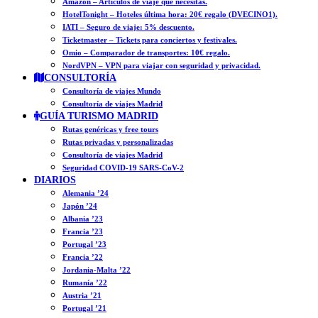
Amazon – Artículos de viaje que necesitas.
HotelTonight – Hoteles última hora: 20€ regalo (DVECINO1).
IATI – Seguro de viaje: 5% descuento.
Ticketmaster – Tickets para conciertos y festivales.
Omio – Comparador de transportes: 10€ regalo.
NordVPN – VPN para viajar con seguridad y privacidad.
CONSULTORÍA
Consultoría de viajes Mundo
Consultoría de viajes Madrid
GUÍA TURISMO MADRID
Rutas genéricas y free tours
Rutas privadas y personalizadas
Consultoría de viajes Madrid
Seguridad COVID-19 SARS-CoV-2
DIARIOS
Alemania ’24
Japón ’24
Albania ’23
Francia ’23
Portugal ’23
Francia ’22
Jordania-Malta ’22
Rumanía ’22
Austria ’21
Portugal ’21