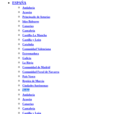
ESPAÑA
Andalucía
Aragón
Principado de Asturias
Islas Baleares
Canarias
Cantabria
Castilla-La Mancha
Castilla y León
Cataluña
Comunidad Valenciana
Extremadura
Galicia
La Rioja
Comunidad de Madrid
Comunidad Foral de Navarra
País Vasco
Región de Murcia
Ciudades Autónomas
Todos
Andalucía
Aragón
Canarias
Cantabria
Castilla y León