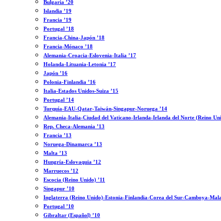
Bulgaria ’20
Islandia ’19
Francia ’19
Portugal ’18
Francia-China-Japón ’18
Francia-Mónaco ’18
Alemania-Croacia-Eslovenia-Italia ’17
Holanda-Lituania-Letonia ’17
Japón ’16
Polonia-Finlandia ’16
Italia-Estados Unidos-Suiza ’15
Portugal ’14
Turquía-EAU-Qatar-Taiwán-Singapur-Noruega ’14
Alemania-Italia-Ciudad del Vaticano-Irlanda-Irlanda del Norte (Reino Un
Rep. Checa-Alemania ’13
Francia ’13
Noruega-Dinamarca ’13
Malta ’13
Hungría-Eslovaquia ’12
Marruecos ’12
Escocia (Reino Unido) ’11
Singapur ’10
Inglaterra (Reino Unido)-Estonia-Finlandia-Corea del Sur-Camboya-Mala
Portugal ’10
Gibraltar (Español) ’10