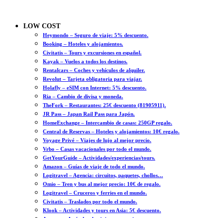
LOW COST
Heymondo – Seguro de viaje: 5% descuento.
Booking – Hoteles y alojamientos.
Civitatis – Tours y excursiones en español.
Kayak – Vuelos a todos los destinos.
Rentalcars – Coches y vehículos de alquiler.
Revolut – Tarjeta obligatoria para viajar.
Holafly – eSIM con Internet: 5% descuento.
Ria – Cambio de divisa y moneda.
TheFork – Restaurantes: 25€ descuento (81905911).
JR Pass – Japan Rail Pass para Japón.
HomeExchange – Intercambio de casas: 250GP regalo.
Central de Reservas – Hoteles y alojamientos: 10€ regalo.
Voyage Privé – Viajes de lujo al mejor precio.
Vrbo – Casas vacacionales por todo el mundo.
GetYourGuide – Actividades/experiencias/tours.
Amazon – Guías de viaje de todo el mundo.
Logitravel – Agencia: circuitos, paquetes, chollos…
Omio – Tren y bus al mejor precio: 10€ de regalo.
Logitravel – Cruceros y ferries en el mundo.
Civitatis – Traslados por todo el mundo.
Klook – Actividades y tours en Asia: 5€ descuento.