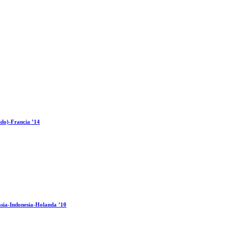
ido)-Francia ’14
sia-Indonesia-Holanda ’10