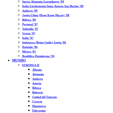
Suecia-Alemania-Luxemburgo ’09
Italia-Liechtenstein-Suiza-Austria-San Marino ’09
Andorra ’09
Japón-China (Hong Kong-Macao) ’08
Bélgica ’08
Portugal ’07
Tailandia ’07
Grecia ’07
Italia ’07
Inglaterra (Reino Unido)-Japón ’06
Holanda ’06
México ’05
República Dominicana ’04
MUNDO
EUROPA A-H
Albania
Alemania
Andorra
Austria
Bélgica
Bulgaria
Ciudad del Vaticano
Croacia
Dinamarca
Eslovaquia