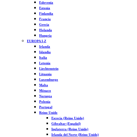
Eslovenia
Estonia
Finlandia
Francia
Grecia
Holanda
Hungría
EUROPA I-Z
Irlanda
Islandia
Italia
Letonia
Liechtenstein
Lituania
Luxemburgo
Malta
Mónaco
Noruega
Polonia
Portugal
Reino Unido
Escocia (Reino Unido)
Gibraltar (Español)
Inglaterra (Reino Unido)
Irlanda del Norte (Reino Unido)