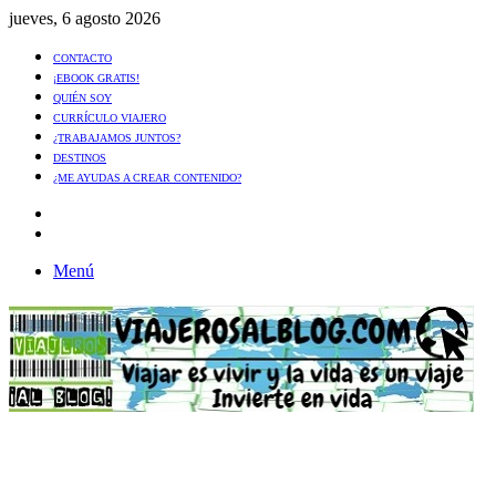
jueves, 6 agosto 2026
CONTACTO
¡EBOOK GRATIS!
QUIÉN SOY
CURRÍCULO VIAJERO
¿TRABAJAMOS JUNTOS?
DESTINOS
¿ME AYUDAS A CREAR CONTENIDO?
Artículo
al
Buscar
azar
Menú