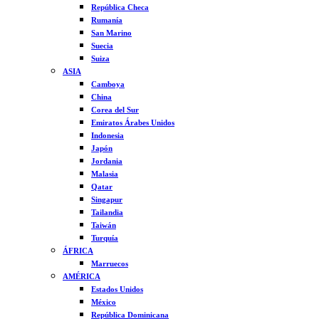
República Checa
Rumanía
San Marino
Suecia
Suiza
ASIA
Camboya
China
Corea del Sur
Emiratos Árabes Unidos
Indonesia
Japón
Jordania
Malasia
Qatar
Singapur
Tailandia
Taiwán
Turquía
ÁFRICA
Marruecos
AMÉRICA
Estados Unidos
México
República Dominicana